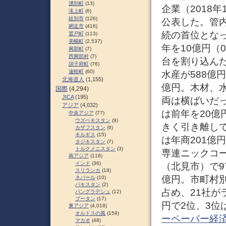
湧別町
(13)
企業（2018
滝上町
(6)
紋別市
(126)
公表した。管
網走市
(416)
続の首位となっ
置戸町
(113)
美幌町
(2,537)
年を10億円（
興部町
(7)
西興部村
(7)
台を割り込んだ
訓子府町
(76)
遠軽町
(60)
水産が588億
北海道人
(1,155)
億円。木材、
国際
(4,294)
JICA
(195)
両は横ばいだ
アジア
(4,032)
は前年を20億
中央アジア
(77)
ウズベキスタン
(9)
きく引き離し
カザフスタン
(6)
キルギス
(15)
は年商201億
タジキスタン
(7)
トルクメニスタン
(3)
専連ニックコー
南アジア
(118)
インド
(36)
（北見市）で9
スリランカ
(18)
億円。市町村別
ネパール
(10)
パキスタン
(2)
占め、21社が
バングラデシュ
(12)
ブータン
(17)
円で2位、3位は
東アジア
(4,018)
オルドスの風
(159)
ーペーパー経
マカオ
(48)