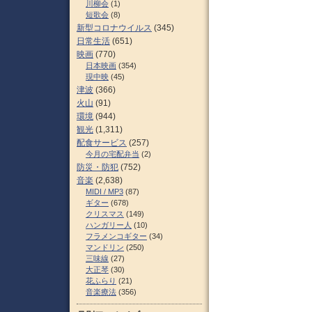
川柳会
(1)
短歌会
(8)
新型コロナウイルス
(345)
日常生活
(651)
映画
(770)
日本映画
(354)
現中映
(45)
津波
(366)
火山
(91)
環境
(944)
観光
(1,311)
配食サービス
(257)
今月の宅配弁当
(2)
防災・防犯
(752)
音楽
(2,638)
MIDI / MP3
(87)
ギター
(678)
クリスマス
(149)
ハンガリー人
(10)
フラメンコギター
(34)
マンドリン
(250)
三味線
(27)
大正琴
(30)
花ふらり
(21)
音楽療法
(356)