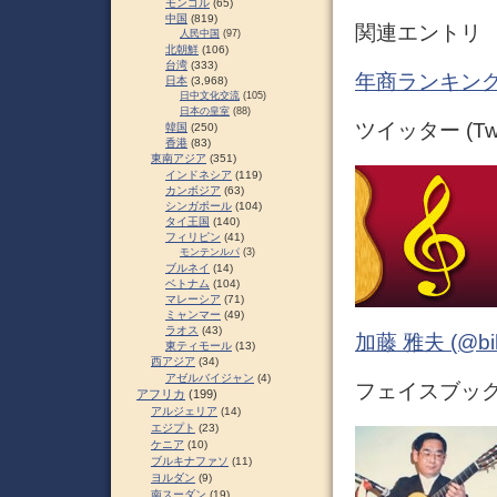
モンゴル
(65)
中国
(819)
関連エントリ
人民中国
(97)
北朝鮮
(106)
台湾
(333)
年商ランキング
日本
(3,968)
日中文化交流
(105)
日本の皇室
(88)
ツイッター (Twit
韓国
(250)
香港
(83)
東南アジア
(351)
インドネシア
(119)
カンボジア
(63)
シンガポール
(104)
タイ王国
(140)
フィリピン
(41)
モンテンルパ
(3)
ブルネイ
(14)
ベトナム
(104)
マレーシア
(71)
ミャンマー
(49)
ラオス
(43)
加藤 雅夫 (@bihor
東ティモール
(13)
西アジア
(34)
アゼルバイジャン
(4)
フェイスブック (
アフリカ
(199)
アルジェリア
(14)
エジプト
(23)
ケニア
(10)
ブルキナファソ
(11)
ヨルダン
(9)
南スーダン
(19)