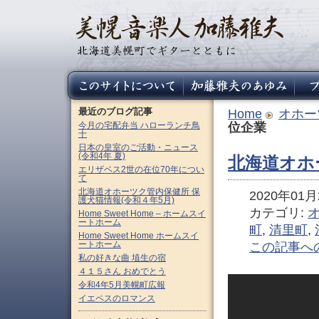
最近のブログ記事
Home
オホー
今月の宅配弁当 ハローランチ鳥
位企業
十
日本の皇室のご活動・ニュース
(令和4年 夏)
北海道オホ
エリザベス2世の在位70年につい
て
北海道オホーツク管内保健所 保
2020年01月2
護犬猫情報(令和４年5月)
カテゴリ:
Home Sweet Home – ホームスイ
ートホーム
町
,
清里町
,
Home Sweet Home ホームスイ
ートホーム
この記事へ
私の好きな曲 埴生の宿
４１５さん おめでとう
令和4年5月美幌町広報
イエペスのロマンス