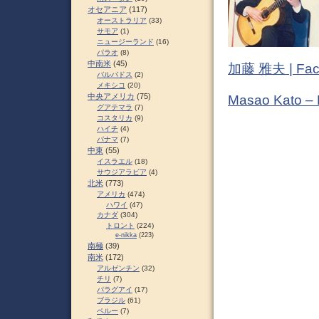
オセアニア
(117)
オーストラリア
(33)
サモア
(1)
ニュージーランド
(16)
パラオ
(8)
中南米
(45)
加藤 雅夫 | Fac
バルバドス
(2)
メキシコ
(20)
中央アメリカ
(75)
Masao Kato –
グアテマラ
(7)
コスタリカ
(9)
ハイチ
(4)
パナマ
(7)
中東
(55)
イスラエル
(18)
サウジアラビア
(4)
北米
(773)
アメリカ
(474)
ハワイ
(47)
カナダ
(304)
トロント
(224)
e-nikka
(223)
南極
(39)
南米
(172)
アルゼンチン
(32)
チリ
(7)
パラグアイ
(17)
ブラジル
(61)
ペルー
(7)