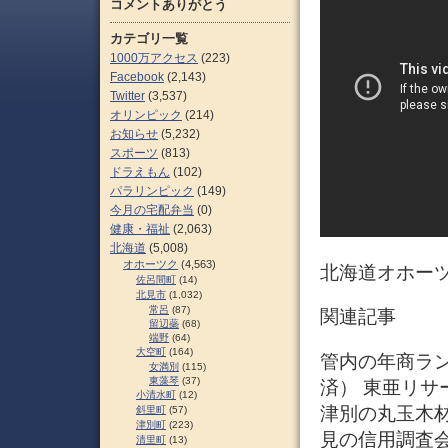
コメントありがとう
カテゴリ一覧
1000万アクセス
(223)
Facebook
(2,143)
Twitter
(3,537)
オリンピック
(214)
お知らせ
(5,232)
スポーツ
(813)
ドラえもん
(102)
パラリンピック
(149)
今月の宅配弁当
(0)
健康・福祉
(2,063)
北海道
(5,008)
オホーツク
(4,563)
北海道オホー
佐呂間町
(14)
北見市
(1,032)
常呂
(87)
関連記事
留辺蘂
(68)
端野
(64)
大空町
(164)
管内の年商ランキ
女満別
(115)
東藻琴
(37)
済） 東亜リサ
小清水町
(12)
津別の丸玉木材
斜里町
(57)
津別町
(223)
見の信用調査
清里町
(13)