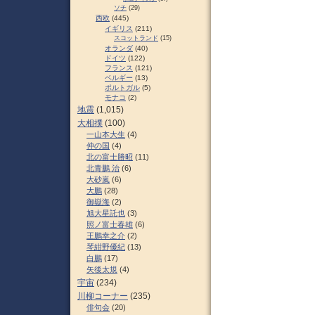
ソチ
(29)
西欧
(445)
イギリス
(211)
スコットランド
(15)
オランダ
(40)
ドイツ
(122)
フランス
(121)
ベルギー
(13)
ポルトガル
(5)
モナコ
(2)
地震
(1,015)
大相撲
(100)
一山本大生
(4)
仲の国
(4)
北の富士勝昭
(11)
北青鵬 治
(6)
大砂嵐
(6)
大鵬
(28)
御嶽海
(2)
旭大星託也
(3)
照ノ富士春雄
(6)
王鵬幸之介
(2)
琴紺野優紀
(13)
白鵬
(17)
矢後太規
(4)
宇宙
(234)
川柳コーナー
(235)
俳句会
(20)