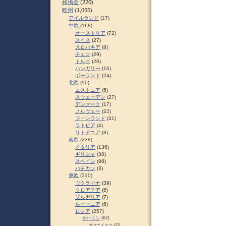
和僑会
(220)
欧州
(1,065)
アイルランド
(17)
中欧
(168)
オーストリア
(72)
スイス
(27)
スロパキア
(8)
チェコ
(29)
トルコ
(20)
ハンガリー
(16)
ポーランド
(24)
北欧
(90)
エストニア
(5)
スウェーデン
(27)
デンマーク
(17)
ノルウェー
(22)
フィンランド
(31)
ラトビア
(4)
リトアニア
(8)
南欧
(238)
イタリア
(136)
ギリシャ
(30)
スペイン
(86)
バチカン
(3)
東欧
(310)
ウクライナ
(39)
クロアチア
(6)
ブルガリア
(7)
ルーマニア
(6)
ロシア
(257)
サハリン
(67)
ポロナイスク
(37)