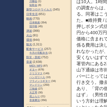
は10人。1時
川柳会
(1)
短歌会
(8)
の調査からは
新型コロナウイルス
(345)
る。同署はこ
日常生活
(651)
映画
(770)
た。■維持費 
日本映画
(354)
押しボタン式信
現中映
(45)
津波
(366)
円から400万
火山
(91)
価格に含まれ
環境
(944)
係る費用は決
観光
(1,311)
配食サービス
(257)
れなかったが
今月の宅配弁当
(2)
安くないはず
防災・防犯
(752)
音楽
(2,638)
署管内にある
MIDI / MP3
(87)
山下通線は市
ギター
(678)
クリスマス
(149)
バーにとって
ハンガリー人
(10)
フラメンコギター
(34)
行き交う。撤
マンドリン
(250)
あり、「背の
三味線
(27)
大正琴
(30)
はず」（男性
花ふらり
(21)
いう方針は理
音楽療法
(356)