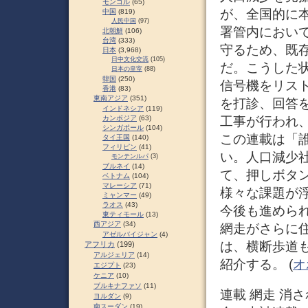
モンゴル
(65)
が、全国的に
中国
(819)
人民中国
(97)
署管内におい
北朝鮮
(106)
台湾
(333)
守るため、既
日本
(3,968)
日中文化交流
(105)
だ。こうした
日本の皇室
(88)
韓国
(250)
信号機をリス
香港
(83)
東南アジア
(351)
を打診、回答
インドネシア
(119)
工事が行われ
カンボジア
(63)
シンガポール
(104)
この連載は「
タイ王国
(140)
フィリピン
(41)
い。人口減少
モンテンルパ
(3)
ブルネイ
(14)
て、押しボタ
ベトナム
(104)
マレーシア
(71)
様々な課題が
ミャンマー
(49)
ラオス
(43)
今後も進めら
東ティモール
(13)
西アジア
(34)
網走がさらに
アゼルバイジャン
(4)
は、横断歩道
アフリカ
(199)
アルジェリア
(14)
紹介する。 (
オ
エジプト
(23)
ケニア
(10)
ブルキナファソ
(11)
連載 網走 消され
ヨルダン
(9)
南スーダン
(19)