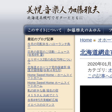
最近のブログ記事
Home
オホー
今月の宅配弁当 ハローランチ鳥
十
北海道網走
日本の皇室のご活動・ニュース
(令和4年 夏)
エリザベス2世の在位70年につい
て
2020年01月1
北海道オホーツク管内保健所 保
カテゴリ:
護犬猫情報(令和４年5月)
Home Sweet Home – ホームスイ
この記事へ
ートホーム
Home Sweet Home ホームスイ
ートホーム
私の好きな曲 埴生の宿
４１５さん おめでとう
令和4年5月美幌町広報
イエペスのロマンス