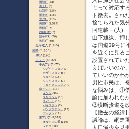
人口減少社会
湧別町
(13)
よって対応す
滝上町
(6)
紋別市
(126)
ト撤去〟され
網走市
(416)
置戸町
(113)
捨てられた気
美幌町
(2,537)
興部町
(7)
回連載＝(大)
西興部村
(7)
山下通線、押し
訓子府町
(76)
遠軽町
(60)
は国道39号
北海道人
(1,155)
国際
(4,294)
を近くに見る
JICA
(195)
設置されてい
アジア
(4,032)
中央アジア
(77)
えばいいのか
ウズベキスタン
(9)
カザフスタン
(6)
ていいのかわ
キルギス
(15)
タジキスタン
(7)
男性市民は、
トルクメニスタン
(3)
な悩みは、①
南アジア
(118)
インド
(36)
論に加われな
スリランカ
(18)
ネパール
(10)
③横断歩道を
パキスタン
(2)
バングラデシュ
(12)
【撤去の経緯
ブータン
(17)
東アジア
(4,018)
議論は、網走
オルドスの風
(159)
マカオ
(48)
人口減少を見