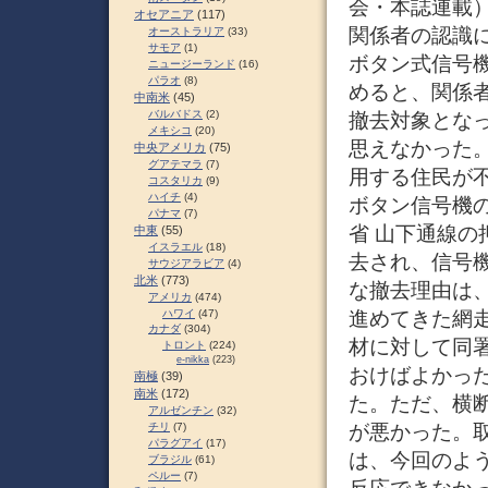
会・本誌連載
オセアニア
(117)
関係者の認識に
オーストラリア
(33)
サモア
(1)
ボタン式信号
ニュージーランド
(16)
パラオ
(8)
めると、関係
中南米
(45)
バルバドス
(2)
撤去対象とな
メキシコ
(20)
思えなかった
中央アメリカ
(75)
グアテマラ
(7)
用する住民が
コスタリカ
(9)
ハイチ
(4)
ボタン信号機の
パナマ
(7)
省 山下通線の
中東
(55)
イスラエル
(18)
去され、信号
サウジアラビア
(4)
北米
(773)
な撤去理由は
アメリカ
(474)
進めてきた網
ハワイ
(47)
カナダ
(304)
材に対して同
トロント
(224)
e-nikka
(223)
おけばよかっ
南極
(39)
南米
(172)
た。ただ、横
アルゼンチン
(32)
が悪かった。
チリ
(7)
パラグアイ
(17)
は、今回のよ
ブラジル
(61)
ペルー
(7)