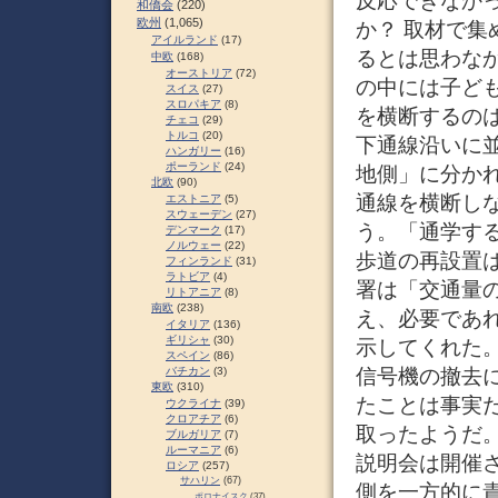
反応できなか
和僑会
(220)
欧州
(1,065)
か？ 取材で
アイルランド
(17)
るとは思わな
中欧
(168)
オーストリア
(72)
の中には子ど
スイス
(27)
スロパキア
(8)
を横断するの
チェコ
(29)
トルコ
(20)
下通線沿いに
ハンガリー
(16)
ポーランド
(24)
地側」に分か
北欧
(90)
通線を横断し
エストニア
(5)
スウェーデン
(27)
う。「通学す
デンマーク
(17)
ノルウェー
(22)
歩道の再設置
フィンランド
(31)
ラトビア
(4)
署は「交通量
リトアニア
(8)
南欧
(238)
え、必要であ
イタリア
(136)
ギリシャ
(30)
示してくれた
スペイン
(86)
信号機の撤去
バチカン
(3)
東欧
(310)
たことは事実
ウクライナ
(39)
クロアチア
(6)
取ったようだ
ブルガリア
(7)
ルーマニア
(6)
説明会は開催
ロシア
(257)
サハリン
(67)
側を一方的に
ポロナイスク
(37)