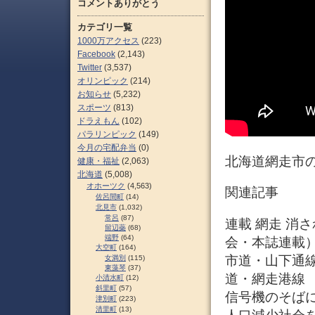
コメントありがとう
カテゴリ一覧
1000万アクセス
(223)
Facebook
(2,143)
Twitter
(3,537)
オリンピック
(214)
お知らせ
(5,232)
スポーツ
(813)
ドラえもん
(102)
パラリンピック
(149)
今月の宅配弁当
(0)
北海道網走市
健康・福祉
(2,063)
北海道
(5,008)
オホーツク
(4,563)
関連記事
佐呂間町
(14)
北見市
(1,032)
常呂
(87)
連載 網走 消され
留辺蘂
(68)
端野
(64)
会・本誌連載）
大空町
(164)
市道・山下通
女満別
(115)
東藻琴
(37)
道・網走港線
小清水町
(12)
斜里町
(57)
信号機のそば
津別町
(223)
清里町
(13)