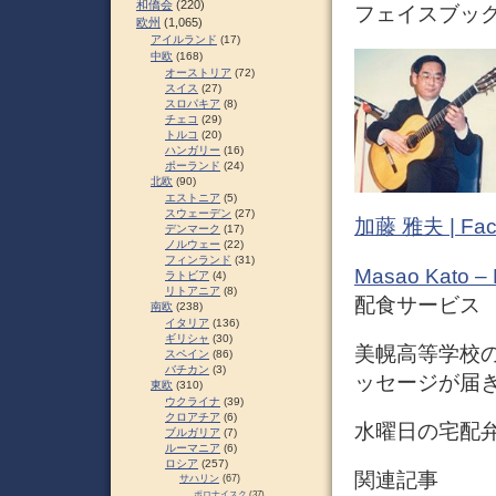
和僑会
(220)
フェイスブック (
欧州
(1,065)
アイルランド
(17)
中欧
(168)
オーストリア
(72)
スイス
(27)
スロパキア
(8)
チェコ
(29)
トルコ
(20)
ハンガリー
(16)
ポーランド
(24)
北欧
(90)
エストニア
(5)
スウェーデン
(27)
加藤 雅夫 | Fac
デンマーク
(17)
ノルウェー
(22)
フィンランド
(31)
Masao Kato –
ラトビア
(4)
リトアニア
(8)
配食サービス
南欧
(238)
イタリア
(136)
ギリシャ
(30)
美幌高等学校
スペイン
(86)
バチカン
(3)
ッセージが届
東欧
(310)
ウクライナ
(39)
クロアチア
(6)
水曜日の宅配
ブルガリア
(7)
ルーマニア
(6)
ロシア
(257)
関連記事
サハリン
(67)
ポロナイスク
(37)