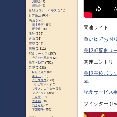
川柳会
(1)
短歌会
(8)
新型コロナウイルス
(345)
日常生活
(651)
映画
(770)
日本映画
(354)
関連サイト
現中映
(45)
津波
(366)
買い物でお困り
火山
(91)
環境
(944)
観光
(1,311)
美幌町配食サ
配食サービス
(257)
今月の宅配弁当
(2)
関連エントリ
防災・防犯
(752)
音楽
(2,638)
MIDI / MP3
(87)
美幌高校ボラン
ギター
(678)
夫
クリスマス
(149)
ハンガリー人
(10)
フラメンコギター
(34)
配食サービス事
マンドリン
(250)
三味線
(27)
大正琴
(30)
ツイッター (Twit
花ふらり
(21)
音楽療法
(356)