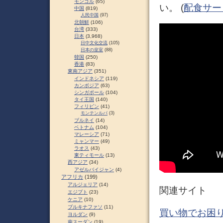
モンゴル
(65)
い。 (
配食サー
中国
(819)
人民中国
(97)
北朝鮮
(106)
台湾
(333)
日本
(3,968)
日中文化交流
(105)
日本の皇室
(88)
韓国
(250)
香港
(83)
東南アジア
(351)
インドネシア
(119)
カンボジア
(63)
シンガポール
(104)
タイ王国
(140)
フィリピン
(41)
モンテンルパ
(3)
ブルネイ
(14)
ベトナム
(104)
マレーシア
(71)
ミャンマー
(49)
ラオス
(43)
東ティモール
(13)
西アジア
(34)
アゼルバイジャン
(4)
アフリカ
(199)
アルジェリア
(14)
関連サイト
エジプト
(23)
ケニア
(10)
ブルキナファソ
(11)
買い物でお困り
ヨルダン
(9)
南スーダン
(19)