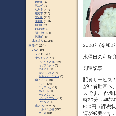
湧別町
(13)
滝上町
(6)
紋別市
(126)
網走市
(416)
置戸町
(113)
美幌町
(2,537)
興部町
(7)
西興部村
(7)
訓子府町
(76)
遠軽町
(60)
北海道人
(1,155)
2020年(令和
国際
(4,294)
JICA
(195)
アジア
(4,032)
水曜日の宅配
中央アジア
(77)
ウズベキスタン
(9)
カザフスタン
(6)
関連記事
キルギス
(15)
タジキスタン
(7)
トルクメニスタン
(3)
配食サービス 
南アジア
(118)
インド
(36)
がい者世帯へ
スリランカ
(18)
ネパール
(10)
スです。 配食
パキスタン
(2)
バングラデシュ
(12)
時30分～4時
ブータン
(17)
500円（課税
東アジア
(4,018)
オルドスの風
(159)
請が必要です
マカオ
(48)