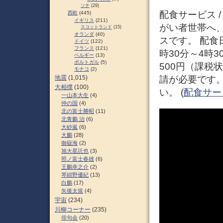
ソチ
(29)
配食サービス 
西欧
(445)
イギリス
(211)
がい者世帯へ
スコットランド
(15)
オランダ
(40)
スです。 配食
ドイツ
(122)
フランス
(121)
時30分～4時
ベルギー
(13)
ポルトガル
(5)
500円（課税
モナコ
(2)
地震
(1,015)
請が必要です
大相撲
(100)
い。 (
配食サー
一山本大生
(4)
仲の国
(4)
北の富士勝昭
(11)
北青鵬 治
(6)
大砂嵐
(6)
大鵬
(28)
御嶽海
(2)
旭大星託也
(3)
照ノ富士春雄
(6)
王鵬幸之介
(2)
琴紺野優紀
(13)
白鵬
(17)
矢後太規
(4)
宇宙
(234)
川柳コーナー
(235)
俳句会
(20)