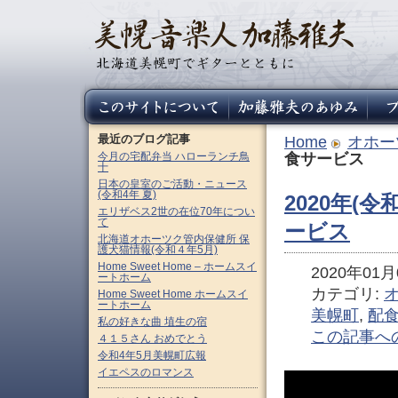
最近のブログ記事
Home
オホー
今月の宅配弁当 ハローランチ鳥
食サービス
十
日本の皇室のご活動・ニュース
(令和4年 夏)
2020年(令
エリザベス2世の在位70年につい
て
ービス
北海道オホーツク管内保健所 保
護犬猫情報(令和４年5月)
Home Sweet Home – ホームスイ
2020年01月0
ートホーム
カテゴリ:
Home Sweet Home ホームスイ
ートホーム
美幌町
,
配
私の好きな曲 埴生の宿
この記事へ
４１５さん おめでとう
令和4年5月美幌町広報
イエペスのロマンス