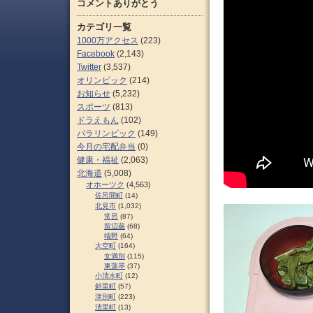
コメントありがとう
カテゴリ一覧
1000万アクセス
(223)
Facebook
(2,143)
Twitter
(3,537)
オリンピック
(214)
お知らせ
(5,232)
スポーツ
(813)
ドラえもん
(102)
パラリンピック
(149)
今月の宅配弁当
(0)
健康・福祉
(2,063)
北海道
(5,008)
オホーツク
(4,563)
佐呂間町
(14)
北見市
(1,032)
常呂
(87)
留辺蘂
(68)
端野
(64)
大空町
(164)
女満別
(115)
東藻琴
(37)
小清水町
(12)
斜里町
(57)
津別町
(223)
清里町
(13)