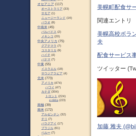
オセアニア
(117)
美幌町配食サ
オーストラリア
(33)
サモア
(1)
ニュージーランド
(16)
関連エントリ
パラオ
(8)
中南米
(45)
バルバドス
(2)
美幌高校ボラン
メキシコ
(20)
夫
中央アメリカ
(75)
グアテマラ
(7)
コスタリカ
(9)
配食サービス事
ハイチ
(4)
パナマ
(7)
中東
(55)
ツイッター (Twit
イスラエル
(18)
サウジアラビア
(4)
北米
(773)
アメリカ
(474)
ハワイ
(47)
カナダ
(304)
トロント
(224)
e-nikka
(223)
南極
(39)
南米
(172)
アルゼンチン
(32)
チリ
(7)
パラグアイ
(17)
加藤 雅夫 (@bihor
ブラジル
(61)
ペルー
(7)