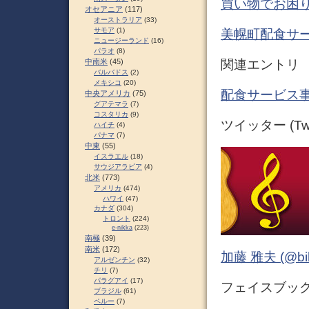
買い物でお困り
オセアニア
(117)
オーストラリア
(33)
サモア
(1)
美幌町配食サ
ニュージーランド
(16)
パラオ
(8)
関連エントリ
中南米
(45)
バルバドス
(2)
メキシコ
(20)
配食サービス事
中央アメリカ
(75)
グアテマラ
(7)
コスタリカ
(9)
ツイッター (Twit
ハイチ
(4)
パナマ
(7)
中東
(55)
イスラエル
(18)
サウジアラビア
(4)
北米
(773)
アメリカ
(474)
ハワイ
(47)
カナダ
(304)
トロント
(224)
e-nikka
(223)
南極
(39)
南米
(172)
加藤 雅夫 (@bihor
アルゼンチン
(32)
チリ
(7)
パラグアイ
(17)
フェイスブック (
ブラジル
(61)
ペルー
(7)