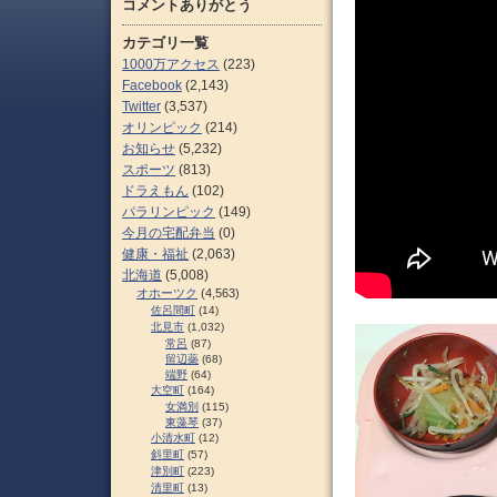
コメントありがとう
カテゴリ一覧
1000万アクセス
(223)
Facebook
(2,143)
Twitter
(3,537)
オリンピック
(214)
お知らせ
(5,232)
スポーツ
(813)
ドラえもん
(102)
パラリンピック
(149)
今月の宅配弁当
(0)
健康・福祉
(2,063)
北海道
(5,008)
オホーツク
(4,563)
佐呂間町
(14)
北見市
(1,032)
常呂
(87)
留辺蘂
(68)
端野
(64)
大空町
(164)
女満別
(115)
東藻琴
(37)
小清水町
(12)
斜里町
(57)
津別町
(223)
清里町
(13)