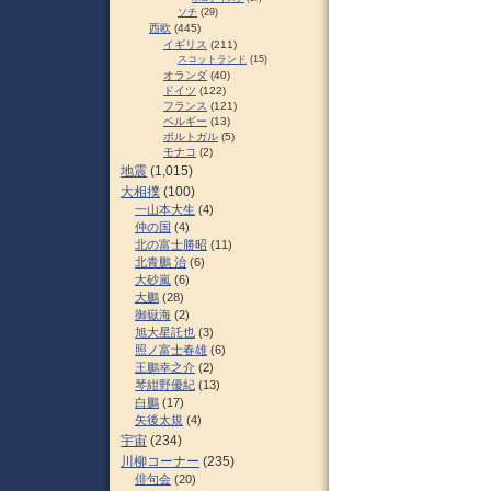
ソチ
(29)
西欧
(445)
イギリス
(211)
スコットランド
(15)
オランダ
(40)
ドイツ
(122)
フランス
(121)
ベルギー
(13)
ポルトガル
(5)
モナコ
(2)
地震
(1,015)
大相撲
(100)
一山本大生
(4)
仲の国
(4)
北の富士勝昭
(11)
北青鵬 治
(6)
大砂嵐
(6)
大鵬
(28)
御嶽海
(2)
旭大星託也
(3)
照ノ富士春雄
(6)
王鵬幸之介
(2)
琴紺野優紀
(13)
白鵬
(17)
矢後太規
(4)
宇宙
(234)
川柳コーナー
(235)
俳句会
(20)