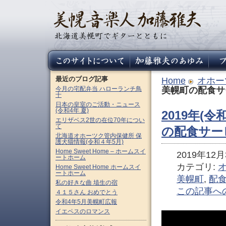
最近のブログ記事
Home
オホー
今月の宅配弁当 ハローランチ鳥
美幌町の配食サ
十
日本の皇室のご活動・ニュース
(令和4年 夏)
2019年(令
エリザベス2世の在位70年につい
て
の配食サー
北海道オホーツク管内保健所 保
護犬猫情報(令和４年5月)
Home Sweet Home – ホームスイ
2019年12月3
ートホーム
カテゴリ:
Home Sweet Home ホームスイ
ートホーム
美幌町
,
配
私の好きな曲 埴生の宿
この記事へ
４１５さん おめでとう
令和4年5月美幌町広報
イエペスのロマンス