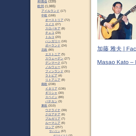
和僑会
(220)
欧州
(1,065)
アイルランド
(17)
中欧
(168)
オーストリア
(72)
スイス
(27)
スロパキア
(8)
チェコ
(29)
トルコ
(20)
ハンガリー
(16)
ポーランド
(24)
加藤 雅夫 | Fac
北欧
(90)
エストニア
(5)
スウェーデン
(27)
Masao Kato –
デンマーク
(17)
ノルウェー
(22)
フィンランド
(31)
ラトビア
(4)
リトアニア
(8)
南欧
(238)
イタリア
(136)
ギリシャ
(30)
スペイン
(86)
バチカン
(3)
東欧
(310)
ウクライナ
(39)
クロアチア
(6)
ブルガリア
(7)
ルーマニア
(6)
ロシア
(257)
サハリン
(67)
ポロナイスク
(37)