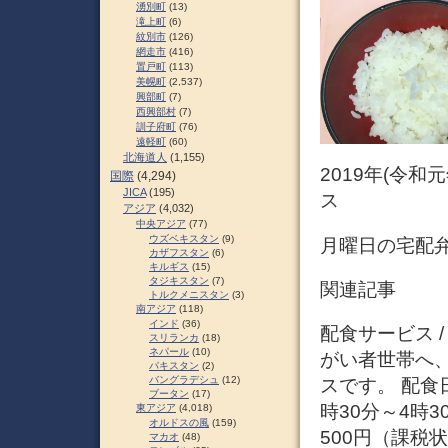
湧別町
(13)
滝上町
(6)
紋別市
(126)
網走市
(416)
置戸町
(113)
美幌町
(2,537)
興部町
(7)
西興部村
(7)
訓子府町
(76)
遠軽町
(60)
北海道人
(1,155)
2019年(令和
国際
(4,294)
JICA
(195)
ス
アジア
(4,032)
中央アジア
(77)
ウズベキスタン
(9)
月曜日の宅配弁
カザフスタン
(6)
キルギス
(15)
タジキスタン
(7)
関連記事
トルクメニスタン
(3)
南アジア
(118)
インド
(36)
配食サービス 
スリランカ
(18)
ネパール
(10)
がい者世帯へ
パキスタン
(2)
バングラデシュ
(12)
スです。 配食
ブータン
(17)
時30分～4時
東アジア
(4,018)
オルドスの風
(159)
500円（課税
マカオ
(48)