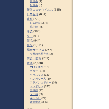
川柳会
(1)
短歌会
(8)
新型コロナウイルス
(345)
日常生活
(651)
映画
(770)
日本映画
(354)
現中映
(45)
津波
(366)
火山
(91)
環境
(944)
観光
(1,311)
配食サービス
(257)
今月の宅配弁当
(2)
防災・防犯
(752)
音楽
(2,638)
MIDI / MP3
(87)
ギター
(678)
クリスマス
(149)
ハンガリー人
(10)
フラメンコギター
(34)
マンドリン
(250)
三味線
(27)
大正琴
(30)
花ふらり
(21)
音楽療法
(356)