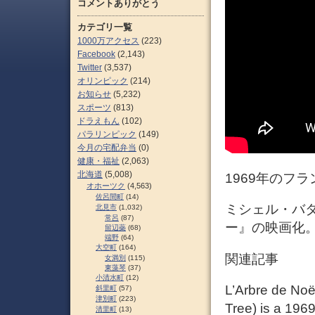
コメントありがとう
カテゴリ一覧
1000万アクセス
(223)
Facebook
(2,143)
Twitter
(3,537)
オリンピック
(214)
お知らせ
(5,232)
スポーツ
(813)
ドラえもん
(102)
パラリンピック
(149)
今月の宅配弁当
(0)
健康・福祉
(2,063)
北海道
(5,008)
1969年のフ
オホーツク
(4,563)
佐呂間町
(14)
ミシェル・バ
北見市
(1,032)
常呂
(87)
ー』の映画化
留辺蘂
(68)
端野
(64)
大空町
(164)
関連記事
女満別
(115)
東藻琴
(37)
小清水町
(12)
L’Arbre de Noë
斜里町
(57)
津別町
(223)
Tree) is a 196
清里町
(13)