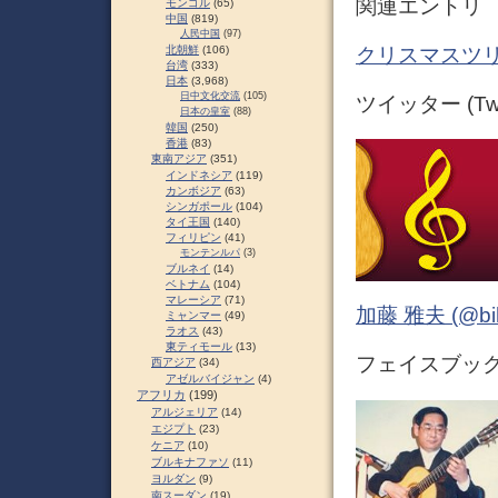
関連エントリ
モンゴル
(65)
中国
(819)
人民中国
(97)
クリスマスツリ
北朝鮮
(106)
台湾
(333)
日本
(3,968)
日中文化交流
(105)
ツイッター (Twit
日本の皇室
(88)
韓国
(250)
香港
(83)
東南アジア
(351)
インドネシア
(119)
カンボジア
(63)
シンガポール
(104)
タイ王国
(140)
フィリピン
(41)
モンテンルパ
(3)
ブルネイ
(14)
ベトナム
(104)
マレーシア
(71)
加藤 雅夫 (@bihor
ミャンマー
(49)
ラオス
(43)
東ティモール
(13)
フェイスブック (
西アジア
(34)
アゼルバイジャン
(4)
アフリカ
(199)
アルジェリア
(14)
エジプト
(23)
ケニア
(10)
ブルキナファソ
(11)
ヨルダン
(9)
南スーダン
(19)