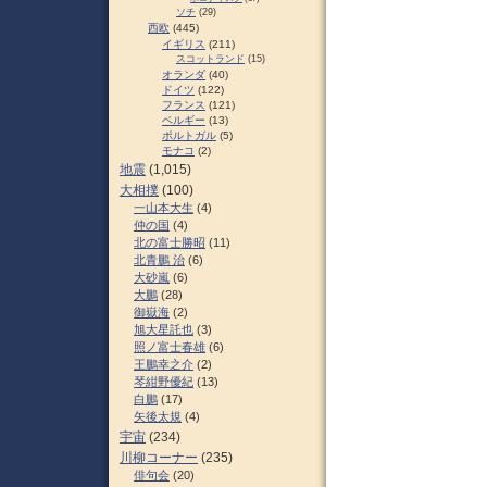
ソチ
(29)
西欧
(445)
イギリス
(211)
スコットランド
(15)
オランダ
(40)
ドイツ
(122)
フランス
(121)
ベルギー
(13)
ポルトガル
(5)
モナコ
(2)
地震
(1,015)
大相撲
(100)
一山本大生
(4)
仲の国
(4)
北の富士勝昭
(11)
北青鵬 治
(6)
大砂嵐
(6)
大鵬
(28)
御嶽海
(2)
旭大星託也
(3)
照ノ富士春雄
(6)
王鵬幸之介
(2)
琴紺野優紀
(13)
白鵬
(17)
矢後太規
(4)
宇宙
(234)
川柳コーナー
(235)
俳句会
(20)