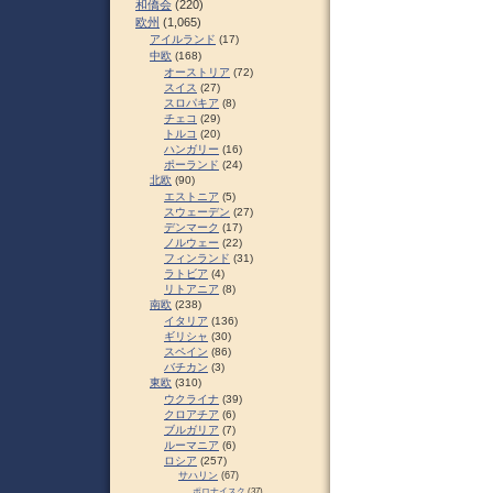
和僑会
(220)
欧州
(1,065)
アイルランド
(17)
中欧
(168)
オーストリア
(72)
スイス
(27)
スロパキア
(8)
チェコ
(29)
トルコ
(20)
ハンガリー
(16)
ポーランド
(24)
北欧
(90)
エストニア
(5)
スウェーデン
(27)
デンマーク
(17)
ノルウェー
(22)
フィンランド
(31)
ラトビア
(4)
リトアニア
(8)
南欧
(238)
イタリア
(136)
ギリシャ
(30)
スペイン
(86)
バチカン
(3)
東欧
(310)
ウクライナ
(39)
クロアチア
(6)
ブルガリア
(7)
ルーマニア
(6)
ロシア
(257)
サハリン
(67)
ポロナイスク
(37)