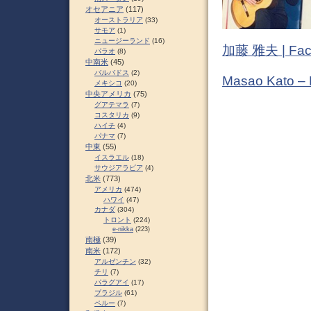
オセアニア
(117)
オーストラリア
(33)
サモア
(1)
ニュージーランド
(16)
加藤 雅夫 | Fac
パラオ
(8)
中南米
(45)
バルバドス
(2)
Masao Kato –
メキシコ
(20)
中央アメリカ
(75)
グアテマラ
(7)
コスタリカ
(9)
ハイチ
(4)
パナマ
(7)
中東
(55)
イスラエル
(18)
サウジアラビア
(4)
北米
(773)
アメリカ
(474)
ハワイ
(47)
カナダ
(304)
トロント
(224)
e-nikka
(223)
南極
(39)
南米
(172)
アルゼンチン
(32)
チリ
(7)
パラグアイ
(17)
ブラジル
(61)
ペルー
(7)