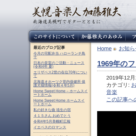
最近のブログ記事
Home
お知ら
今月の宅配弁当 ハローランチ鳥
十
1969年
日本の皇室のご活動・ニュース
(令和4年 夏)
エリザベス2世の在位70年につい
て
2019年12月2
北海道オホーツク管内保健所 保
カテゴリ:
護犬猫情報(令和４年5月)
Home Sweet Home – ホームスイ
音楽
ートホーム
この記事へ
Home Sweet Home ホームスイ
ートホーム
私の好きな曲 埴生の宿
４１５さん おめでとう
令和4年5月美幌町広報
イエペスのロマンス