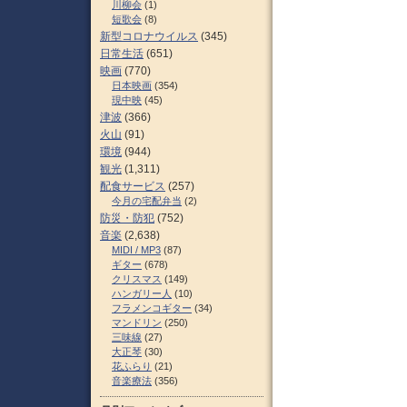
川柳会
(1)
短歌会
(8)
新型コロナウイルス
(345)
日常生活
(651)
映画
(770)
日本映画
(354)
現中映
(45)
津波
(366)
火山
(91)
環境
(944)
観光
(1,311)
配食サービス
(257)
今月の宅配弁当
(2)
防災・防犯
(752)
音楽
(2,638)
MIDI / MP3
(87)
ギター
(678)
クリスマス
(149)
ハンガリー人
(10)
フラメンコギター
(34)
マンドリン
(250)
三味線
(27)
大正琴
(30)
花ふらり
(21)
音楽療法
(356)