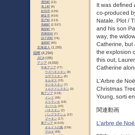
湧別町
(13)
It was defined a
滝上町
(6)
紋別市
(126)
co-produced by 
網走市
(416)
Natale. Plot /
置戸町
(113)
美幌町
(2,537)
and his son Pa
興部町
(7)
西興部村
(7)
way, the widowe
訓子府町
(76)
Catherine, but 
遠軽町
(60)
北海道人
(1,155)
the explosion o
国際
(4,294)
JICA
(195)
this out, Laure
アジア
(4,032)
Catherine along
中央アジア
(77)
ウズベキスタン
(9)
カザフスタン
(6)
L’Arbre de Noël
キルギス
(15)
タジキスタン
(7)
Christmas Tree)
トルクメニスタン
(3)
南アジア
(118)
Young, sorti en
インド
(36)
スリランカ
(18)
ネパール
(10)
関連動画
パキスタン
(2)
バングラデシュ
(12)
ブータン
(17)
L’arbre de N
東アジア
(4,018)
オルドスの風
(159)
マカオ
(48)