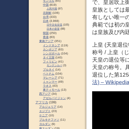
で、皇居吹上
モンゴル
(65)
中国
(819)
皇族としては
人民中国
(97)
北朝鮮
(106)
有しない唯一
台湾
(333)
日本
(3,968)
典範では初の
日中文化交流
(105)
日本の皇室
(88)
は皇族及び内廷
韓国
(250)
香港
(83)
東南アジア
(351)
上皇 (天皇退
インドネシア
(119)
カンボジア
(63)
称号 / 上皇（じょ
シンガポール
(104)
タイ王国
(140)
天皇の退位等
フィリピン
(41)
モンテンルパ
(3)
天皇の称号。具
ブルネイ
(14)
退位した第12
ベトナム
(104)
マレーシア
(71)
法) – Wikipedi
ミャンマー
(49)
ラオス
(43)
東ティモール
(13)
西アジア
(34)
アゼルバイジャン
(4)
アフリカ
(199)
アルジェリア
(14)
エジプト
(23)
ケニア
(10)
ブルキナファソ
(11)
ヨルダン
(9)
南スーダン
(19)