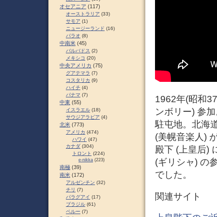
オセアニア
(117)
オーストラリア
(33)
サモア
(1)
ニュージーランド
(16)
パラオ
(8)
中南米
(45)
バルバドス
(2)
メキシコ
(20)
中央アメリカ
(75)
グアテマラ
(7)
コスタリカ
(9)
ハイチ
(4)
パナマ
(7)
1962年(昭和
中東
(55)
ンボリー) 参
イスラエル
(18)
サウジアラビア
(4)
駐屯地。北海
北米
(773)
アメリカ
(474)
(美幌音楽人)
ハワイ
(47)
カナダ
(304)
殿下 (上皇后)
トロント
(224)
(ギリシャ) 
e-nikka
(223)
南極
(39)
でした。
南米
(172)
アルゼンチン
(32)
チリ
(7)
関連サイト
パラグアイ
(17)
ブラジル
(61)
ペルー
(7)