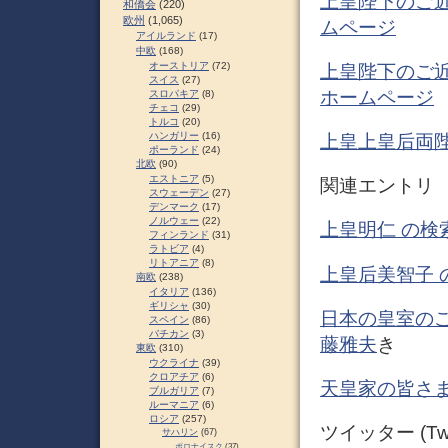
上皇陛下のご近
和僑会
(220)
欧州
(1,065)
ムページ
アイルランド
(17)
中欧
(168)
オーストリア
(72)
上皇陛下のご近
スイス
(27)
ホームページ
スロパキア
(8)
チェコ
(29)
トルコ
(20)
ハンガリー
(16)
上皇上皇后両陛
ポーランド
(24)
北欧
(90)
エストニア
(5)
関連エントリ
スウェーデン
(27)
デンマーク
(17)
ノルウェー
(22)
上皇明仁 の検
フィンランド
(31)
ラトビア
(4)
リトアニア
(8)
上皇后美智子 
南欧
(238)
イタリア
(136)
ギリシャ
(30)
日本の皇室のご活
スペイン
(86)
バチカン
(3)
藤雅夫
き
東欧
(310)
ウクライナ
(39)
クロアチア
(6)
天皇家の皆さま
ブルガリア
(7)
ルーマニア
(6)
ロシア
(257)
ツイッター (Twit
サハリン
(67)
ポロナイスク
(37)