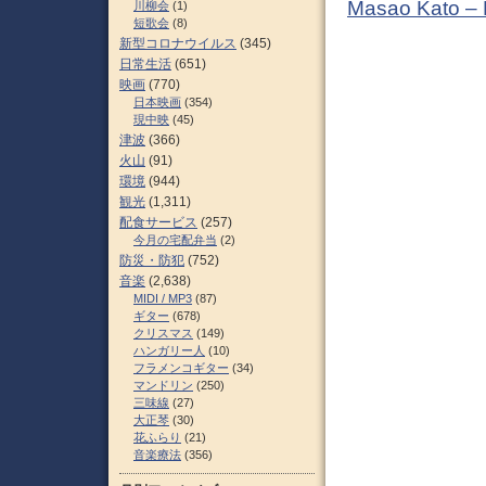
Masao Kato –
川柳会
(1)
短歌会
(8)
新型コロナウイルス
(345)
日常生活
(651)
映画
(770)
日本映画
(354)
現中映
(45)
津波
(366)
火山
(91)
環境
(944)
観光
(1,311)
配食サービス
(257)
今月の宅配弁当
(2)
防災・防犯
(752)
音楽
(2,638)
MIDI / MP3
(87)
ギター
(678)
クリスマス
(149)
ハンガリー人
(10)
フラメンコギター
(34)
マンドリン
(250)
三味線
(27)
大正琴
(30)
花ふらり
(21)
音楽療法
(356)