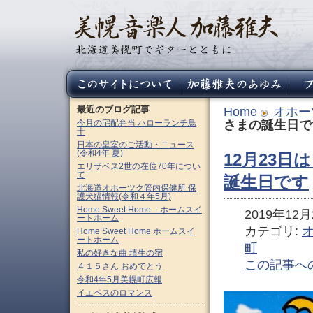
最近のブログ記事
Home
オホー
今月の宅配弁当 ハローランチ鳥
さまの誕生日で
十
日本の皇室のご活動・ニュース
(令和4年 夏)
12月23日
エリザベス2世の在位70年につい
て
誕生日です
北海道オホーツク管内保健所 保
護犬猫情報(令和４年5月)
Home Sweet Home – ホームスイ
2019年12月2
ートホーム
カテゴリ:
Home Sweet Home ホームスイ
ートホーム
町
私の好きな曲 埴生の宿
この記事へ
４１５さん おめでとう
令和4年5月美幌町広報
イエペスのロマンス