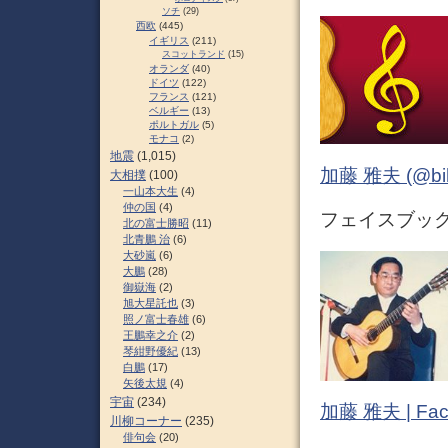
ソチ
(29)
西欧
(445)
イギリス
(211)
スコットランド
(15)
オランダ
(40)
ドイツ
(122)
フランス
(121)
ベルギー
(13)
ポルトガル
(5)
モナコ
(2)
地震
(1,015)
加藤 雅夫 (@bihor
大相撲
(100)
一山本大生
(4)
仲の国
(4)
フェイスブック (
北の富士勝昭
(11)
北青鵬 治
(6)
大砂嵐
(6)
大鵬
(28)
御嶽海
(2)
旭大星託也
(3)
照ノ富士春雄
(6)
王鵬幸之介
(2)
琴紺野優紀
(13)
白鵬
(17)
矢後太規
(4)
宇宙
(234)
加藤 雅夫 | Fac
川柳コーナー
(235)
俳句会
(20)