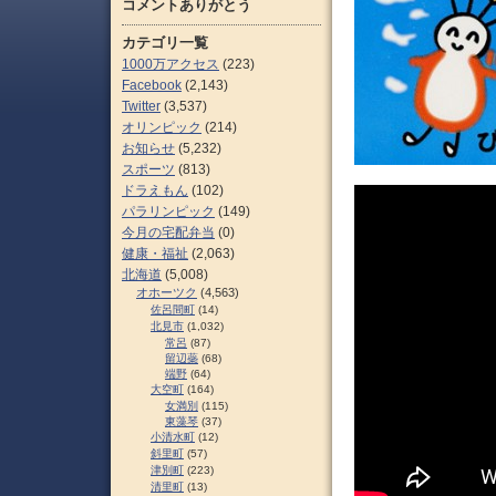
コメントありがとう
カテゴリ一覧
1000万アクセス
(223)
Facebook
(2,143)
Twitter
(3,537)
オリンピック
(214)
お知らせ
(5,232)
スポーツ
(813)
ドラえもん
(102)
パラリンピック
(149)
今月の宅配弁当
(0)
健康・福祉
(2,063)
北海道
(5,008)
オホーツク
(4,563)
佐呂間町
(14)
北見市
(1,032)
常呂
(87)
留辺蘂
(68)
端野
(64)
大空町
(164)
女満別
(115)
東藻琴
(37)
小清水町
(12)
斜里町
(57)
津別町
(223)
清里町
(13)