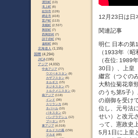
湧別町
(13)
滝上町
(6)
紋別市
(126)
12月23日は
網走市
(416)
置戸町
(113)
美幌町
(2,537)
関連記事
興部町
(7)
西興部村
(7)
訓子府町
(76)
明仁 日本の第12
遠軽町
(60)
北海道人
(1,155)
（1933年〈昭
国際
(4,294)
（在位: 1989
JICA
(195)
アジア
(4,032)
30日）、上皇（
中央アジア
(77)
ウズベキスタン
(9)
繼宮（つぐの
カザフスタン
(6)
キルギス
(15)
大勲位菊花章頸
タジキスタン
(7)
のうち第5子）
トルクメニスタン
(3)
南アジア
(118)
の崩御を受け
インド
(36)
スリランカ
(18)
位し、元号法
ネパール
(10)
パキスタン
(2)
せい）と改元さ
バングラデシュ
(12)
ブータン
(17)
って、憲政史上
東アジア
(4,018)
オルドスの風
(159)
5月1日に上
マカオ
(48)