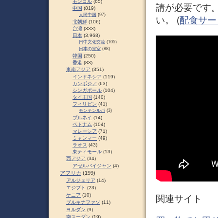
モンゴル
(65)
請が必要です
中国
(819)
人民中国
(97)
い。 (
配食サー
北朝鮮
(106)
台湾
(333)
日本
(3,968)
日中文化交流
(105)
日本の皇室
(88)
韓国
(250)
香港
(83)
東南アジア
(351)
インドネシア
(119)
カンボジア
(63)
シンガポール
(104)
タイ王国
(140)
フィリピン
(41)
モンテンルパ
(3)
ブルネイ
(14)
ベトナム
(104)
マレーシア
(71)
ミャンマー
(49)
ラオス
(43)
東ティモール
(13)
西アジア
(34)
アゼルバイジャン
(4)
アフリカ
(199)
アルジェリア
(14)
エジプト
(23)
ケニア
(10)
関連サイト
ブルキナファソ
(11)
ヨルダン
(9)
南スーダン
(19)