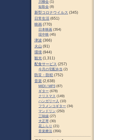
川柳会
(1)
短歌会
(8)
新型コロナウイルス
(345)
日常生活
(651)
映画
(770)
日本映画
(354)
現中映
(45)
津波
(366)
火山
(91)
環境
(944)
観光
(1,311)
配食サービス
(257)
今月の宅配弁当
(2)
防災・防犯
(752)
音楽
(2,638)
MIDI / MP3
(87)
ギター
(678)
クリスマス
(149)
ハンガリー人
(10)
フラメンコギター
(34)
マンドリン
(250)
三味線
(27)
大正琴
(30)
花ふらり
(21)
音楽療法
(356)