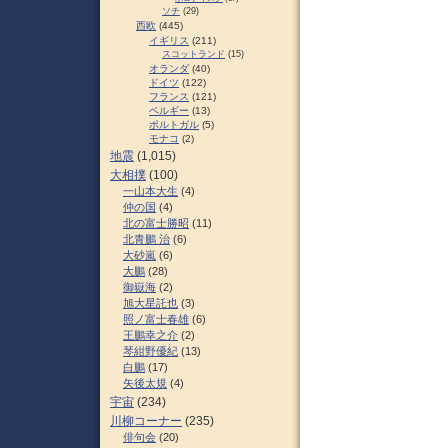
ソチ
(29)
西欧
(445)
イギリス
(211)
スコットランド
(15)
オランダ
(40)
ドイツ
(122)
フランス
(121)
ベルギー
(13)
ポルトガル
(5)
モナコ
(2)
地震
(1,015)
大相撲
(100)
一山本大生
(4)
仲の国
(4)
北の富士勝昭
(11)
北青鵬 治
(6)
大砂嵐
(6)
大鵬
(28)
御嶽海
(2)
旭大星託也
(3)
照ノ富士春雄
(6)
王鵬幸之介
(2)
琴紺野優紀
(13)
白鵬
(17)
矢後太規
(4)
宇宙
(234)
川柳コーナー
(235)
俳句会
(20)