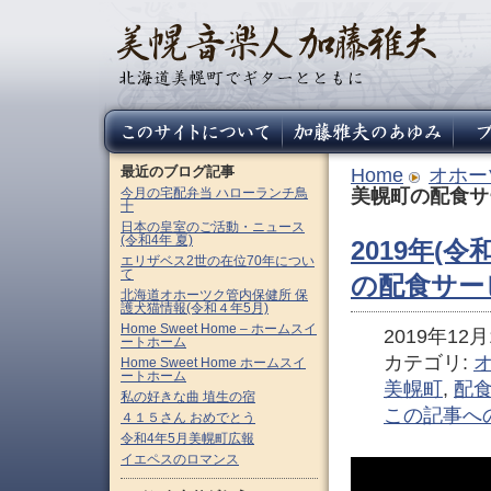
最近のブログ記事
Home
オホー
今月の宅配弁当 ハローランチ鳥
美幌町の配食サ
十
日本の皇室のご活動・ニュース
(令和4年 夏)
2019年(令
エリザベス2世の在位70年につい
て
の配食サー
北海道オホーツク管内保健所 保
護犬猫情報(令和４年5月)
Home Sweet Home – ホームスイ
2019年12月1
ートホーム
カテゴリ:
Home Sweet Home ホームスイ
ートホーム
美幌町
,
配
私の好きな曲 埴生の宿
この記事へ
４１５さん おめでとう
令和4年5月美幌町広報
イエペスのロマンス