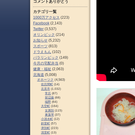
コメントありがとう
カテゴリ一覧
1000万アクセス
(223)
Facebook
(2,143)
Twitter
(3,537)
オリンピック
(214)
お知らせ
(5,232)
スポーツ
(813)
ドラえもん
(102)
パラリンピック
(149)
今月の宅配弁当
(0)
健康・福祉
(2,063)
北海道
(5,008)
オホーツク
(4,563)
佐呂間町
(14)
北見市
(1,032)
常呂
(87)
留辺蘂
(68)
端野
(64)
大空町
(164)
女満別
(115)
東藻琴
(37)
小清水町
(12)
斜里町
(57)
津別町
(223)
清里町
(13)