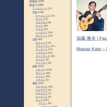
和僑会
(220)
欧州
(1,065)
アイルランド
(17)
中欧
(168)
オーストリア
(72)
スイス
(27)
スロパキア
(8)
チェコ
(29)
トルコ
(20)
ハンガリー
(16)
ポーランド
(24)
加藤 雅夫 | Fac
北欧
(90)
エストニア
(5)
スウェーデン
(27)
Masao Kato –
デンマーク
(17)
ノルウェー
(22)
フィンランド
(31)
ラトビア
(4)
リトアニア
(8)
南欧
(238)
イタリア
(136)
ギリシャ
(30)
スペイン
(86)
バチカン
(3)
東欧
(310)
ウクライナ
(39)
クロアチア
(6)
ブルガリア
(7)
ルーマニア
(6)
ロシア
(257)
サハリン
(67)
ポロナイスク
(37)