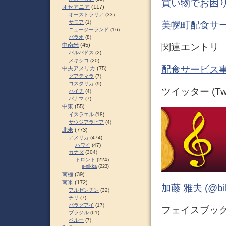
買い物でお困り
オセアニア
(117)
オーストラリア
(33)
サモア
(1)
美幌町配食サ
ニュージーランド
(16)
パラオ
(8)
関連エントリ
中南米
(45)
バルバドス
(2)
メキシコ
(20)
配食サービス事
中央アメリカ
(75)
グアテマラ
(7)
コスタリカ
(9)
ツイッター (Twit
ハイチ
(4)
パナマ
(7)
中東
(55)
イスラエル
(18)
サウジアラビア
(4)
北米
(773)
アメリカ
(474)
ハワイ
(47)
カナダ
(304)
トロント
(224)
e-nikka
(223)
南極
(39)
南米
(172)
加藤 雅夫 (@bihor
アルゼンチン
(32)
チリ
(7)
パラグアイ
(17)
フェイスブック (
ブラジル
(61)
ペルー
(7)