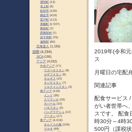
湧別町
(13)
滝上町
(6)
紋別市
(126)
網走市
(416)
置戸町
(113)
美幌町
(2,537)
興部町
(7)
西興部村
(7)
訓子府町
(76)
遠軽町
(60)
北海道人
(1,155)
2019年(令和
国際
(4,294)
JICA
(195)
ス
アジア
(4,032)
中央アジア
(77)
ウズベキスタン
(9)
月曜日の宅配弁
カザフスタン
(6)
キルギス
(15)
タジキスタン
(7)
関連記事
トルクメニスタン
(3)
南アジア
(118)
インド
(36)
配食サービス 
スリランカ
(18)
ネパール
(10)
がい者世帯へ
パキスタン
(2)
バングラデシュ
(12)
スです。 配食
ブータン
(17)
時30分～4時
東アジア
(4,018)
オルドスの風
(159)
500円（課税
マカオ
(48)