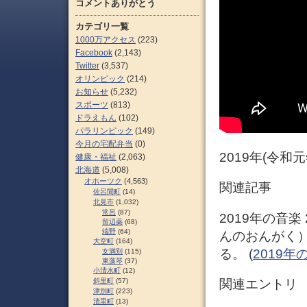
コメントありがとう
カテゴリ一覧
1000万アクセス
(223)
Facebook
(2,143)
Twitter
(3,537)
オリンピック
(214)
お知らせ
(5,232)
スポーツ
(813)
ドラえもん
(102)
パラリンピック
(149)
今月の宅配弁当
(0)
2019年(令和
健康・福祉
(2,063)
北海道
(5,008)
オホーツク
(4,563)
関連記事
佐呂間町
(14)
北見市
(1,032)
常呂
(87)
2019年の音楽
留辺蘂
(68)
端野
(64)
んのおんがく）
大空町
(164)
る。 (
2019年の音
女満別
(115)
東藻琴
(37)
小清水町
(12)
関連エントリ
斜里町
(57)
津別町
(223)
清里町
(13)