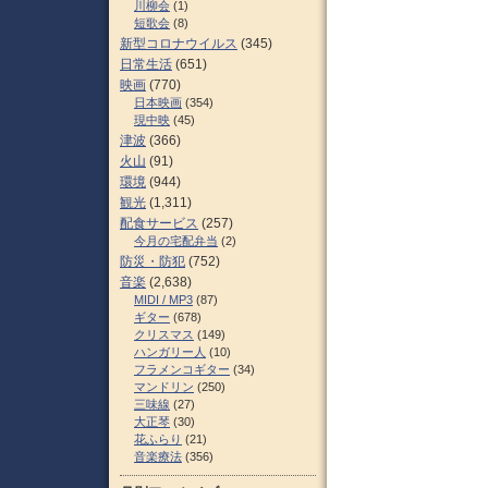
川柳会
(1)
短歌会
(8)
新型コロナウイルス
(345)
日常生活
(651)
映画
(770)
日本映画
(354)
現中映
(45)
津波
(366)
火山
(91)
環境
(944)
観光
(1,311)
配食サービス
(257)
今月の宅配弁当
(2)
防災・防犯
(752)
音楽
(2,638)
MIDI / MP3
(87)
ギター
(678)
クリスマス
(149)
ハンガリー人
(10)
フラメンコギター
(34)
マンドリン
(250)
三味線
(27)
大正琴
(30)
花ふらり
(21)
音楽療法
(356)