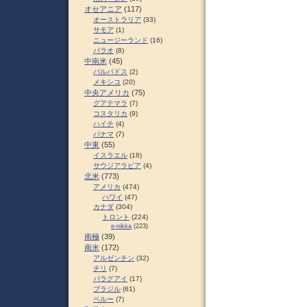
オセアニア
(117)
オーストラリア
(33)
サモア
(1)
ニュージーランド
(16)
パラオ
(8)
中南米
(45)
バルバドス
(2)
メキシコ
(20)
中央アメリカ
(75)
グアテマラ
(7)
コスタリカ
(9)
ハイチ
(4)
パナマ
(7)
中東
(55)
イスラエル
(18)
サウジアラビア
(4)
北米
(773)
アメリカ
(474)
ハワイ
(47)
カナダ
(304)
トロント
(224)
e-nikka
(223)
南極
(39)
南米
(172)
アルゼンチン
(32)
チリ
(7)
パラグアイ
(17)
ブラジル
(61)
ペルー
(7)