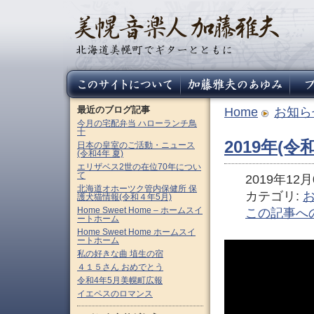
最近のブログ記事
Home
お知ら
今月の宅配弁当 ハローランチ鳥
十
2019年(
日本の皇室のご活動・ニュース
(令和4年 夏)
エリザベス2世の在位70年につい
て
2019年12月0
北海道オホーツク管内保健所 保
カテゴリ:
護犬猫情報(令和４年5月)
Home Sweet Home – ホームスイ
この記事へ
ートホーム
Home Sweet Home ホームスイ
ートホーム
私の好きな曲 埴生の宿
４１５さん おめでとう
令和4年5月美幌町広報
イエペスのロマンス