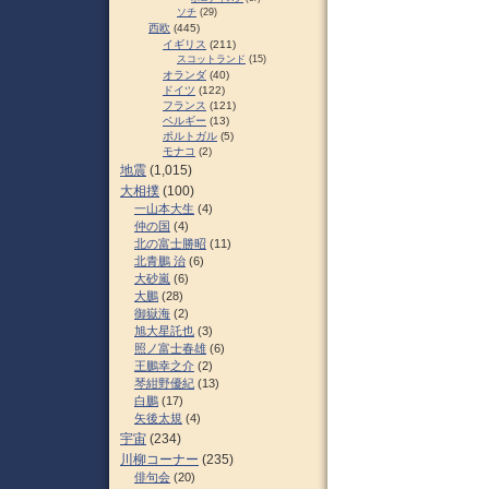
ソチ
(29)
西欧
(445)
イギリス
(211)
スコットランド
(15)
オランダ
(40)
ドイツ
(122)
フランス
(121)
ベルギー
(13)
ポルトガル
(5)
モナコ
(2)
地震
(1,015)
大相撲
(100)
一山本大生
(4)
仲の国
(4)
北の富士勝昭
(11)
北青鵬 治
(6)
大砂嵐
(6)
大鵬
(28)
御嶽海
(2)
旭大星託也
(3)
照ノ富士春雄
(6)
王鵬幸之介
(2)
琴紺野優紀
(13)
白鵬
(17)
矢後太規
(4)
宇宙
(234)
川柳コーナー
(235)
俳句会
(20)