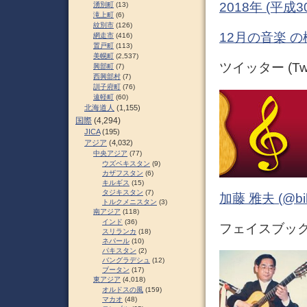
2018年 (平成
湧別町
(13)
滝上町
(6)
紋別市
(126)
12月の音楽 の
網走市
(416)
置戸町
(113)
美幌町
(2,537)
ツイッター (Twit
興部町
(7)
西興部村
(7)
訓子府町
(76)
遠軽町
(60)
北海道人
(1,155)
国際
(4,294)
JICA
(195)
アジア
(4,032)
中央アジア
(77)
ウズベキスタン
(9)
カザフスタン
(6)
キルギス
(15)
タジキスタン
(7)
加藤 雅夫 (@bihor
トルクメニスタン
(3)
南アジア
(118)
インド
(36)
フェイスブック (
スリランカ
(18)
ネパール
(10)
パキスタン
(2)
バングラデシュ
(12)
ブータン
(17)
東アジア
(4,018)
オルドスの風
(159)
マカオ
(48)