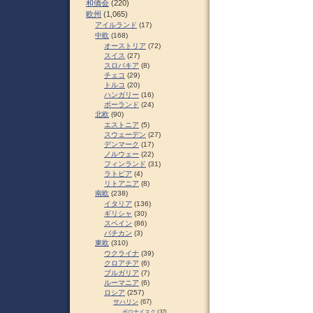
和僑会
(220)
欧州
(1,065)
アイルランド
(17)
中欧
(168)
オーストリア
(72)
スイス
(27)
スロパキア
(8)
チェコ
(29)
トルコ
(20)
ハンガリー
(16)
ポーランド
(24)
北欧
(90)
エストニア
(5)
スウェーデン
(27)
デンマーク
(17)
ノルウェー
(22)
フィンランド
(31)
ラトビア
(4)
リトアニア
(8)
南欧
(238)
イタリア
(136)
ギリシャ
(30)
スペイン
(86)
バチカン
(3)
東欧
(310)
ウクライナ
(39)
クロアチア
(6)
ブルガリア
(7)
ルーマニア
(6)
ロシア
(257)
サハリン
(67)
ポロナイスク
(37)