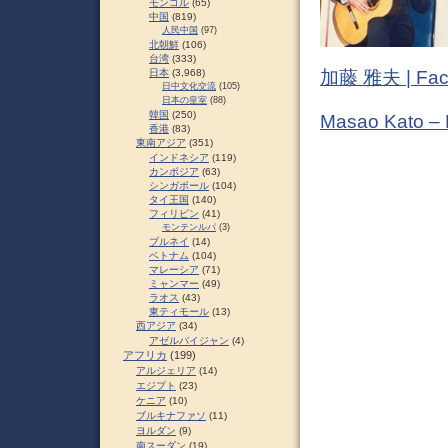
モンゴル
(65)
中国
(819)
人民中国
(97)
北朝鮮
(106)
台湾
(333)
日本
(3,968)
加藤 雅夫 | Fac
日中文化交流
(105)
日本の皇室
(88)
韓国
(250)
Masao Kato –
香港
(83)
東南アジア
(351)
インドネシア
(119)
カンボジア
(63)
シンガポール
(104)
タイ王国
(140)
フィリピン
(41)
モンテンルパ
(3)
ブルネイ
(14)
ベトナム
(104)
マレーシア
(71)
ミャンマー
(49)
ラオス
(43)
東ティモール
(13)
西アジア
(34)
アゼルバイジャン
(4)
アフリカ
(199)
アルジェリア
(14)
エジプト
(23)
ケニア
(10)
ブルキナファソ
(11)
ヨルダン
(9)
南スーダン
(19)