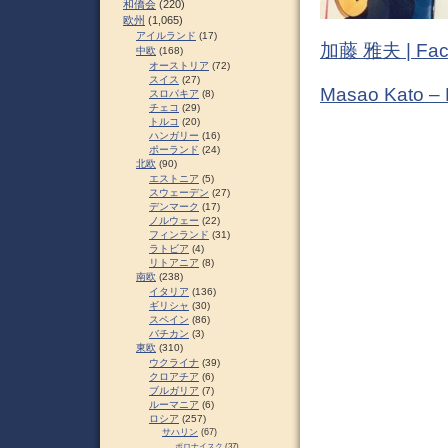
和僑会
(220)
欧州
(1,065)
アイルランド
(17)
加藤 雅夫 | Fac
中欧
(168)
オーストリア
(72)
スイス
(27)
Masao Kato –
スロパキア
(8)
チェコ
(29)
トルコ
(20)
ハンガリー
(16)
ポーランド
(24)
北欧
(90)
エストニア
(5)
スウェーデン
(27)
デンマーク
(17)
ノルウェー
(22)
フィンランド
(31)
ラトビア
(4)
リトアニア
(8)
南欧
(238)
イタリア
(136)
ギリシャ
(30)
スペイン
(86)
バチカン
(3)
東欧
(310)
ウクライナ
(39)
クロアチア
(6)
ブルガリア
(7)
ルーマニア
(6)
ロシア
(257)
サハリン
(67)
ポロナイスク
(37)