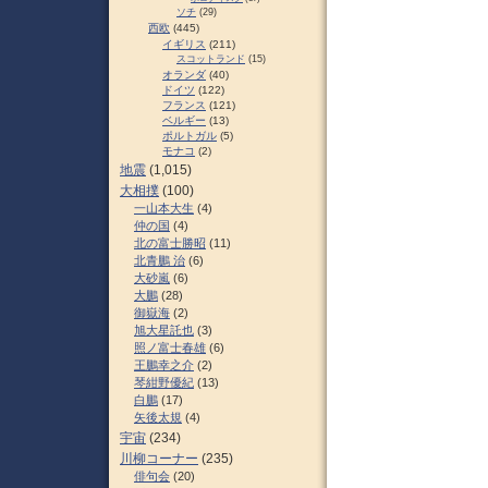
ソチ
(29)
西欧
(445)
イギリス
(211)
スコットランド
(15)
オランダ
(40)
ドイツ
(122)
フランス
(121)
ベルギー
(13)
ポルトガル
(5)
モナコ
(2)
地震
(1,015)
大相撲
(100)
一山本大生
(4)
仲の国
(4)
北の富士勝昭
(11)
北青鵬 治
(6)
大砂嵐
(6)
大鵬
(28)
御嶽海
(2)
旭大星託也
(3)
照ノ富士春雄
(6)
王鵬幸之介
(2)
琴紺野優紀
(13)
白鵬
(17)
矢後太規
(4)
宇宙
(234)
川柳コーナー
(235)
俳句会
(20)