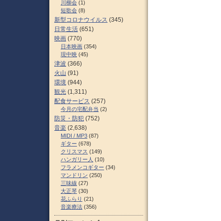
川柳会
(1)
短歌会
(8)
新型コロナウイルス
(345)
日常生活
(651)
映画
(770)
日本映画
(354)
現中映
(45)
津波
(366)
火山
(91)
環境
(944)
観光
(1,311)
配食サービス
(257)
今月の宅配弁当
(2)
防災・防犯
(752)
音楽
(2,638)
MIDI / MP3
(87)
ギター
(678)
クリスマス
(149)
ハンガリー人
(10)
フラメンコギター
(34)
マンドリン
(250)
三味線
(27)
大正琴
(30)
花ふらり
(21)
音楽療法
(356)