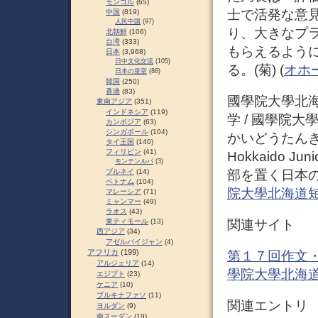
モンゴル
(65)
士で活発な意
中国
(819)
人民中国
(97)
り、大きなプ
北朝鮮
(106)
台湾
(333)
もらえるよう
日本
(3,968)
日中文化交流
(105)
る。(菊) (
オホ
日本の皇室
(88)
韓国
(250)
香港
(83)
國學院大學北
東南アジア
(351)
インドネシア
(119)
学 / 國學院
カンボジア
(63)
シンガポール
(104)
かいどうたんきだい
タイ王国
(140)
フィリピン
(41)
Hokkaido J
モンテンルパ
(3)
部を置く日本の
ブルネイ
(14)
ベトナム
(104)
院大學北海道
マレーシア
(71)
ミャンマー
(49)
ラオス
(43)
関連サイト
東ティモール
(13)
西アジア
(34)
アゼルバイジャン
(4)
アフリカ
(199)
第１７回作文・
アルジェリア
(14)
學院大學北海
エジプト
(23)
ケニア
(10)
ブルキナファソ
(11)
関連エントリ
ヨルダン
(9)
南スーダン
(19)