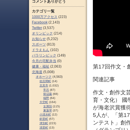
コメントありがとう
カテゴリ一覧
1000万アクセス
(223)
Facebook
(2,143)
Twitter
(3,537)
オリンピック
(214)
お知らせ
(5,232)
スポーツ
(813)
ドラえもん
(102)
パラリンピック
(149)
今月の宅配弁当
(0)
第17回作文・
健康・福祉
(2,063)
北海道
(5,008)
オホーツク
(4,563)
関連記事
佐呂間町
(14)
北見市
(1,032)
常呂
(87)
作文・創作文芸コ
留辺蘂
(68)
端野
(64)
育・文化） 國
大空町
(164)
が海老沢賞獲得
女満別
(115)
東藻琴
(37)
5人が、「第1
小清水町
(12)
斜里町
(57)
ンテスト」創
津別町
(223)
清里町
(13)