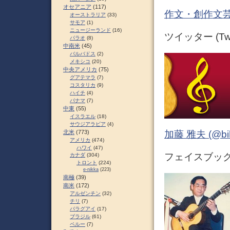
オセアニア
(117)
作文・創作文芸
オーストラリア
(33)
サモア
(1)
ニュージーランド
(16)
ツイッター (Twit
パラオ
(8)
中南米
(45)
バルバドス
(2)
メキシコ
(20)
中央アメリカ
(75)
グアテマラ
(7)
コスタリカ
(9)
ハイチ
(4)
パナマ
(7)
中東
(55)
イスラエル
(18)
サウジアラビア
(4)
北米
(773)
加藤 雅夫 (@bihor
アメリカ
(474)
ハワイ
(47)
フェイスブック (
カナダ
(304)
トロント
(224)
e-nikka
(223)
南極
(39)
南米
(172)
アルゼンチン
(32)
チリ
(7)
パラグアイ
(17)
ブラジル
(61)
ペルー
(7)