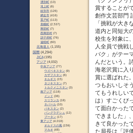
（グランプリ
湧別町
(13)
賞することが
滝上町
(6)
紋別市
(126)
創作文芸部門 
網走市
(416)
置戸町
(113)
「挑戦が大きな
美幌町
(2,537)
興部町
(7)
道内と同短大
西興部村
(7)
校生を対象に
訓子府町
(76)
遠軽町
(60)
人全員で挑戦
北海道人
(1,155)
国際
(4,294)
バク」がテー
JICA
(195)
んだという。
アジア
(4,032)
中央アジア
(77)
海老沢賞に入り
ウズベキスタン
(9)
カザフスタン
(6)
賞に選ばれた
キルギス
(15)
タジキスタン
(7)
つもおいしそ
トルクメニスタン
(3)
てもうれしい
南アジア
(118)
インド
(36)
は）すごくび
スリランカ
(18)
ネパール
(10)
て面白かった
パキスタン
(2)
バングラデシュ
(12)
できました」
ブータン
(17)
東アジア
(4,018)
きて良かった
オルドスの風
(159)
マカオ
(48)
た局長は「評