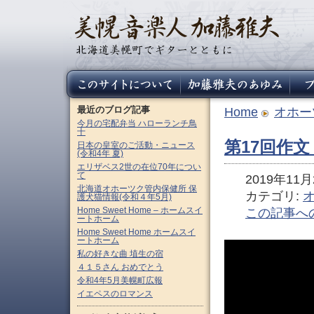
最近のブログ記事
Home
オホー
今月の宅配弁当 ハローランチ鳥
十
第17回作
日本の皇室のご活動・ニュース
(令和4年 夏)
エリザベス2世の在位70年につい
て
2019年11月2
北海道オホーツク管内保健所 保
カテゴリ:
護犬猫情報(令和４年5月)
Home Sweet Home – ホームスイ
この記事へ
ートホーム
Home Sweet Home ホームスイ
ートホーム
私の好きな曲 埴生の宿
４１５さん おめでとう
令和4年5月美幌町広報
イエペスのロマンス