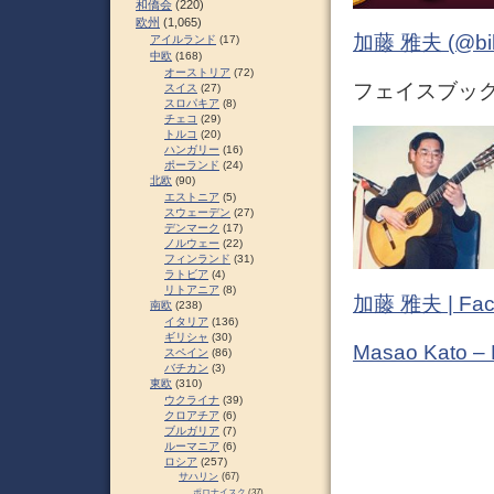
和僑会
(220)
欧州
(1,065)
加藤 雅夫 (@bihor
アイルランド
(17)
中欧
(168)
オーストリア
(72)
フェイスブック (
スイス
(27)
スロパキア
(8)
チェコ
(29)
トルコ
(20)
ハンガリー
(16)
ポーランド
(24)
北欧
(90)
エストニア
(5)
スウェーデン
(27)
デンマーク
(17)
ノルウェー
(22)
フィンランド
(31)
ラトビア
(4)
リトアニア
(8)
加藤 雅夫 | Fac
南欧
(238)
イタリア
(136)
ギリシャ
(30)
Masao Kato –
スペイン
(86)
バチカン
(3)
東欧
(310)
ウクライナ
(39)
クロアチア
(6)
ブルガリア
(7)
ルーマニア
(6)
ロシア
(257)
サハリン
(67)
ポロナイスク
(37)