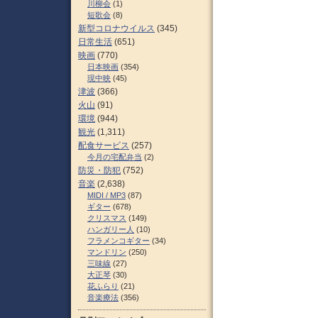
川柳会
(1)
短歌会
(8)
新型コロナウイルス
(345)
日常生活
(651)
映画
(770)
日本映画
(354)
現中映
(45)
津波
(366)
火山
(91)
環境
(944)
観光
(1,311)
配食サービス
(257)
今月の宅配弁当
(2)
防災・防犯
(752)
音楽
(2,638)
MIDI / MP3
(87)
ギター
(678)
クリスマス
(149)
ハンガリー人
(10)
フラメンコギター
(34)
マンドリン
(250)
三味線
(27)
大正琴
(30)
花ふらり
(21)
音楽療法
(356)