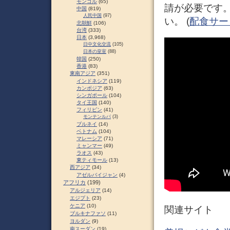
モンゴル
(65)
請が必要です
中国
(819)
人民中国
(97)
い。 (
配食サー
北朝鮮
(106)
台湾
(333)
日本
(3,968)
日中文化交流
(105)
日本の皇室
(88)
韓国
(250)
香港
(83)
東南アジア
(351)
インドネシア
(119)
カンボジア
(63)
シンガポール
(104)
タイ王国
(140)
フィリピン
(41)
モンテンルパ
(3)
ブルネイ
(14)
ベトナム
(104)
マレーシア
(71)
ミャンマー
(49)
ラオス
(43)
東ティモール
(13)
西アジア
(34)
アゼルバイジャン
(4)
アフリカ
(199)
アルジェリア
(14)
エジプト
(23)
ケニア
(10)
関連サイト
ブルキナファソ
(11)
ヨルダン
(9)
南スーダン
(19)