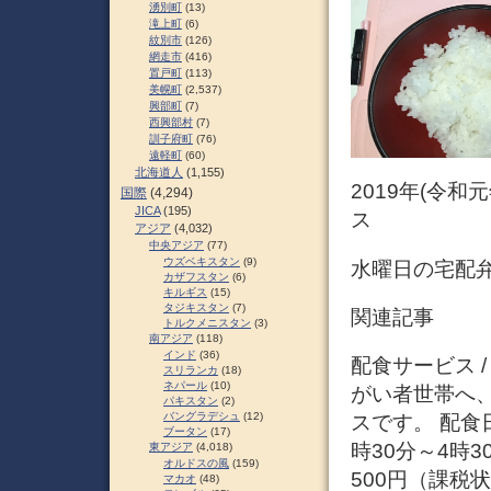
湧別町
(13)
滝上町
(6)
紋別市
(126)
網走市
(416)
置戸町
(113)
美幌町
(2,537)
興部町
(7)
西興部村
(7)
訓子府町
(76)
遠軽町
(60)
北海道人
(1,155)
2019年(令和
国際
(4,294)
JICA
(195)
ス
アジア
(4,032)
中央アジア
(77)
ウズベキスタン
(9)
水曜日の宅配
カザフスタン
(6)
キルギス
(15)
タジキスタン
(7)
関連記事
トルクメニスタン
(3)
南アジア
(118)
インド
(36)
配食サービス 
スリランカ
(18)
ネパール
(10)
がい者世帯へ
パキスタン
(2)
バングラデシュ
(12)
スです。 配食
ブータン
(17)
時30分～4時
東アジア
(4,018)
オルドスの風
(159)
500円（課税
マカオ
(48)