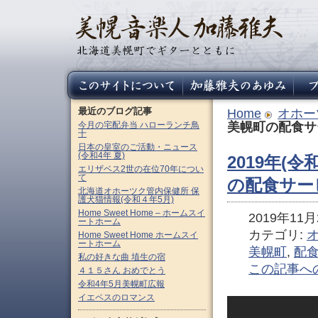
最近のブログ記事
Home
オホー
今月の宅配弁当 ハローランチ鳥
美幌町の配食サ
十
日本の皇室のご活動・ニュース
(令和4年 夏)
2019年(令
エリザベス2世の在位70年につい
て
の配食サー
北海道オホーツク管内保健所 保
護犬猫情報(令和４年5月)
Home Sweet Home – ホームスイ
2019年11月2
ートホーム
カテゴリ:
Home Sweet Home ホームスイ
ートホーム
美幌町
,
配
私の好きな曲 埴生の宿
この記事へ
４１５さん おめでとう
令和4年5月美幌町広報
イエペスのロマンス