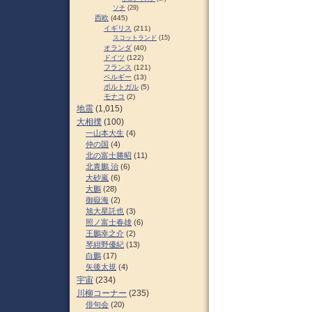
ソチ
(29)
西欧
(445)
イギリス
(211)
スコットランド
(15)
オランダ
(40)
ドイツ
(122)
フランス
(121)
ベルギー
(13)
ポルトガル
(5)
モナコ
(2)
地震
(1,015)
大相撲
(100)
一山本大生
(4)
仲の国
(4)
北の富士勝昭
(11)
北青鵬 治
(6)
大砂嵐
(6)
大鵬
(28)
御嶽海
(2)
旭大星託也
(3)
照ノ富士春雄
(6)
王鵬幸之介
(2)
琴紺野優紀
(13)
白鵬
(17)
矢後太規
(4)
宇宙
(234)
川柳コーナー
(235)
俳句会
(20)