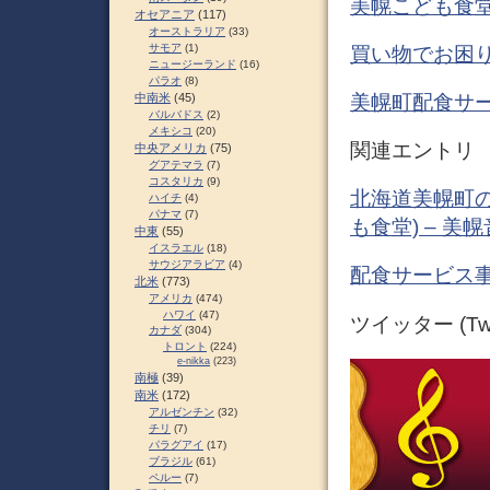
美幌こども食堂 プ
オセアニア
(117)
オーストラリア
(33)
サモア
(1)
買い物でお困り
ニュージーランド
(16)
パラオ
(8)
美幌町配食サ
中南米
(45)
バルバドス
(2)
メキシコ
(20)
関連エントリ
中央アメリカ
(75)
グアテマラ
(7)
コスタリカ
(9)
北海道美幌町の
ハイチ
(4)
パナマ
(7)
も食堂) – 美
中東
(55)
イスラエル
(18)
サウジアラビア
(4)
配食サービス事
北米
(773)
アメリカ
(474)
ハワイ
(47)
ツイッター (Twit
カナダ
(304)
トロント
(224)
e-nikka
(223)
南極
(39)
南米
(172)
アルゼンチン
(32)
チリ
(7)
パラグアイ
(17)
ブラジル
(61)
ペルー
(7)