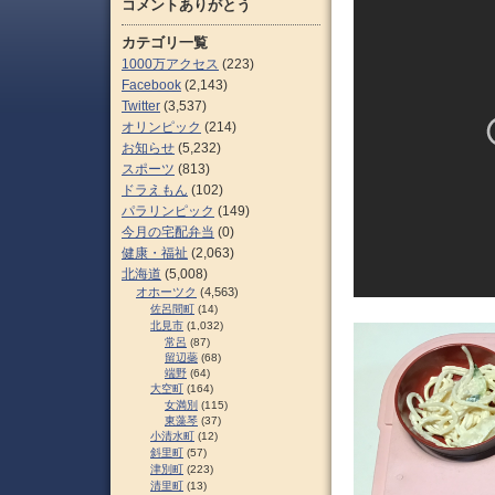
コメントありがとう
カテゴリ一覧
1000万アクセス
(223)
Facebook
(2,143)
Twitter
(3,537)
オリンピック
(214)
お知らせ
(5,232)
スポーツ
(813)
ドラえもん
(102)
パラリンピック
(149)
今月の宅配弁当
(0)
健康・福祉
(2,063)
北海道
(5,008)
オホーツク
(4,563)
佐呂間町
(14)
北見市
(1,032)
常呂
(87)
留辺蘂
(68)
端野
(64)
大空町
(164)
女満別
(115)
東藻琴
(37)
小清水町
(12)
斜里町
(57)
津別町
(223)
清里町
(13)