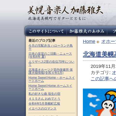
最近のブログ記事
Home
オホー
今月の宅配弁当 ハローランチ鳥
十
北海道美幌
日本の皇室のご活動・ニュース
(令和4年 夏)
エリザベス2世の在位70年につい
て
2019年11月2
北海道オホーツク管内保健所 保
カテゴリ:
護犬猫情報(令和４年5月)
Home Sweet Home – ホームスイ
この記事へ
ートホーム
Home Sweet Home ホームスイ
ートホーム
私の好きな曲 埴生の宿
４１５さん おめでとう
令和4年5月美幌町広報
イエペスのロマンス