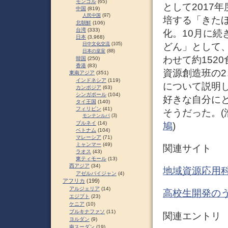
モンゴル
(65)
として2017
中国
(819)
人民中国
(97)
培する「きた
北朝鮮
(106)
台湾
(333)
化。10月に続
日本
(3,968)
どん」として
日中文化交流
(105)
日本の皇室
(88)
わせて約152
韓国
(250)
香港
(83)
資源創造班の2
東南アジア
(351)
インドネシア
(119)
について説明し
カンボジア
(63)
シンガポール
(104)
好きな自分に
タイ王国
(140)
フィリピン
(41)
そうだった。(浩)
モンテンルパ
(3)
ブルネイ
(14)
鳩
)
ベトナム
(104)
マレーシア
(71)
ミャンマー
(49)
関連サイト
ラオス
(43)
東ティモール
(13)
西アジア
(34)
地域資源応用科
アゼルバイジャン
(4)
アフリカ
(199)
アルジェリア
(14)
高校生開発のう
エジプト
(23)
ケニア
(10)
ブルキナファソ
(11)
関連エントリ
ヨルダン
(9)
南スーダン
(19)