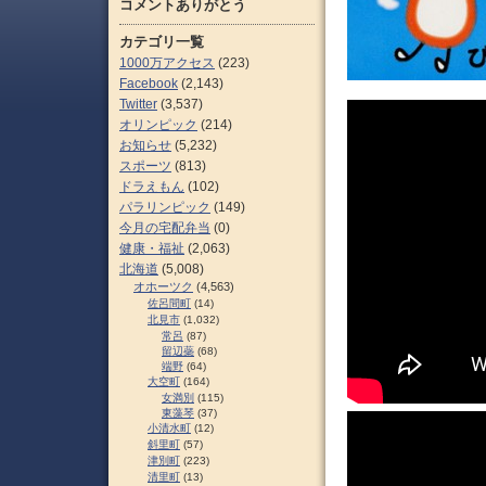
コメントありがとう
カテゴリ一覧
1000万アクセス
(223)
Facebook
(2,143)
Twitter
(3,537)
オリンピック
(214)
お知らせ
(5,232)
スポーツ
(813)
ドラえもん
(102)
パラリンピック
(149)
今月の宅配弁当
(0)
健康・福祉
(2,063)
北海道
(5,008)
オホーツク
(4,563)
佐呂間町
(14)
北見市
(1,032)
常呂
(87)
留辺蘂
(68)
端野
(64)
大空町
(164)
女満別
(115)
東藻琴
(37)
小清水町
(12)
斜里町
(57)
津別町
(223)
清里町
(13)