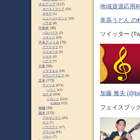
オセアニア
(117)
地域資源応用科
オーストラリア
(33)
サモア
(1)
ニュージーランド
(16)
美高うどん の
パラオ
(8)
中南米
(45)
ツイッター (Twit
バルバドス
(2)
メキシコ
(20)
中央アメリカ
(75)
グアテマラ
(7)
コスタリカ
(9)
ハイチ
(4)
パナマ
(7)
中東
(55)
イスラエル
(18)
サウジアラビア
(4)
北米
(773)
アメリカ
(474)
ハワイ
(47)
加藤 雅夫 (@bihor
カナダ
(304)
トロント
(224)
e-nikka
(223)
フェイスブック (
南極
(39)
南米
(172)
アルゼンチン
(32)
チリ
(7)
パラグアイ
(17)
ブラジル
(61)
ペルー
(7)