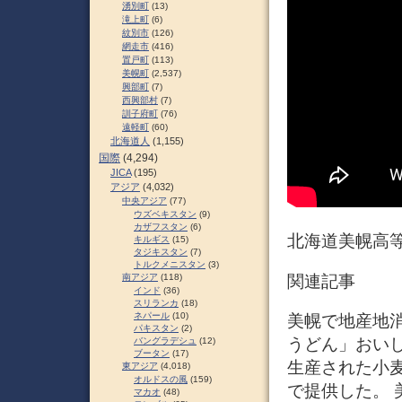
湧別町
(13)
滝上町
(6)
紋別市
(126)
網走市
(416)
置戸町
(113)
美幌町
(2,537)
興部町
(7)
西興部村
(7)
訓子府町
(76)
遠軽町
(60)
北海道人
(1,155)
国際
(4,294)
JICA
(195)
アジア
(4,032)
中央アジア
(77)
ウズベキスタン
(9)
カザフスタン
(6)
北海道美幌高
キルギス
(15)
タジキスタン
(7)
トルクメニスタン
(3)
関連記事
南アジア
(118)
インド
(36)
スリランカ
(18)
ネパール
(10)
美幌で地産地消給
パキスタン
(2)
うどん」おいし
バングラデシュ
(12)
ブータン
(17)
生産された小
東アジア
(4,018)
オルドスの風
(159)
で提供した。
マカオ
(48)