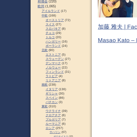
和僑会
(220)
欧州
(1,065)
アイルランド
(17)
中欧
(168)
オーストリア
(72)
スイス
(27)
加藤 雅夫 | Fac
スロパキア
(8)
チェコ
(29)
トルコ
(20)
Masao Kato –
ハンガリー
(16)
ポーランド
(24)
北欧
(90)
エストニア
(5)
スウェーデン
(27)
デンマーク
(17)
ノルウェー
(22)
フィンランド
(31)
ラトビア
(4)
リトアニア
(8)
南欧
(238)
イタリア
(136)
ギリシャ
(30)
スペイン
(86)
バチカン
(3)
東欧
(310)
ウクライナ
(39)
クロアチア
(6)
ブルガリア
(7)
ルーマニア
(6)
ロシア
(257)
サハリン
(67)
ポロナイスク
(37)