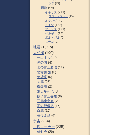
ソチ
(29)
西欧
(445)
イギリス
(211)
スコットランド
(15)
オランダ
(40)
ドイツ
(122)
フランス
(121)
ベルギー
(13)
ポルトガル
(5)
モナコ
(2)
地震
(1,015)
大相撲
(100)
一山本大生
(4)
仲の国
(4)
北の富士勝昭
(11)
北青鵬 治
(6)
大砂嵐
(6)
大鵬
(28)
御嶽海
(2)
旭大星託也
(3)
照ノ富士春雄
(6)
王鵬幸之介
(2)
琴紺野優紀
(13)
白鵬
(17)
矢後太規
(4)
宇宙
(234)
川柳コーナー
(235)
俳句会
(20)