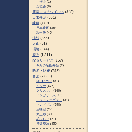
川柳会
(1)
短歌会
(8)
新型コロナウイルス
(345)
日常生活
(651)
映画
(770)
日本映画
(354)
現中映
(45)
津波
(366)
火山
(91)
環境
(944)
観光
(1,311)
配食サービス
(257)
今月の宅配弁当
(2)
防災・防犯
(752)
音楽
(2,638)
MIDI / MP3
(87)
ギター
(678)
クリスマス
(149)
ハンガリー人
(10)
フラメンコギター
(34)
マンドリン
(250)
三味線
(27)
大正琴
(30)
花ふらり
(21)
音楽療法
(356)