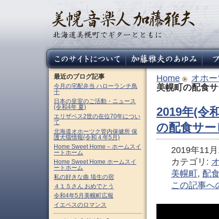
最近のブログ記事
Home
オホー
今月の宅配弁当 ハローランチ鳥
美幌町の配食サ
十
日本の皇室のご活動・ニュース
(令和4年 夏)
2019年(令
エリザベス2世の在位70年につい
て
の配食サー
北海道オホーツク管内保健所 保
護犬猫情報(令和４年5月)
Home Sweet Home – ホームスイ
2019年11月1
ートホーム
カテゴリ:
Home Sweet Home ホームスイ
ートホーム
美幌町
,
配
私の好きな曲 埴生の宿
この記事へ
４１５さん おめでとう
令和4年5月美幌町広報
イエペスのロマンス