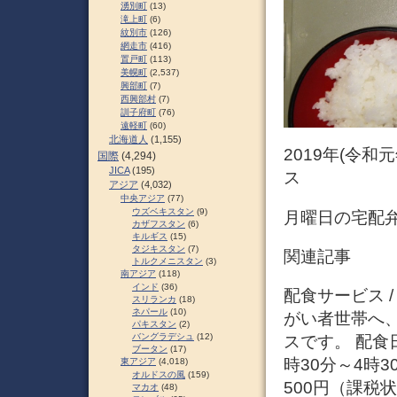
湧別町
(13)
滝上町
(6)
紋別市
(126)
網走市
(416)
置戸町
(113)
美幌町
(2,537)
興部町
(7)
西興部村
(7)
訓子府町
(76)
遠軽町
(60)
北海道人
(1,155)
2019年(令和
国際
(4,294)
JICA
(195)
ス
アジア
(4,032)
中央アジア
(77)
ウズベキスタン
(9)
月曜日の宅配弁
カザフスタン
(6)
キルギス
(15)
タジキスタン
(7)
関連記事
トルクメニスタン
(3)
南アジア
(118)
インド
(36)
配食サービス 
スリランカ
(18)
ネパール
(10)
がい者世帯へ
パキスタン
(2)
バングラデシュ
(12)
スです。 配食
ブータン
(17)
時30分～4時
東アジア
(4,018)
オルドスの風
(159)
500円（課税
マカオ
(48)