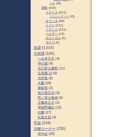
ソチ
(29)
西欧
(445)
イギリス
(211)
スコットランド
(15)
オランダ
(40)
ドイツ
(122)
フランス
(121)
ベルギー
(13)
ポルトガル
(5)
モナコ
(2)
地震
(1,015)
大相撲
(100)
一山本大生
(4)
仲の国
(4)
北の富士勝昭
(11)
北青鵬 治
(6)
大砂嵐
(6)
大鵬
(28)
御嶽海
(2)
旭大星託也
(3)
照ノ富士春雄
(6)
王鵬幸之介
(2)
琴紺野優紀
(13)
白鵬
(17)
矢後太規
(4)
宇宙
(234)
川柳コーナー
(235)
俳句会
(20)