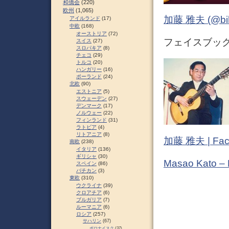
和僑会
(220)
欧州
(1,065)
加藤 雅夫 (@bihor
アイルランド
(17)
中欧
(168)
オーストリア
(72)
フェイスブック (
スイス
(27)
スロパキア
(8)
チェコ
(29)
トルコ
(20)
ハンガリー
(16)
ポーランド
(24)
北欧
(90)
エストニア
(5)
スウェーデン
(27)
デンマーク
(17)
ノルウェー
(22)
フィンランド
(31)
ラトビア
(4)
リトアニア
(8)
加藤 雅夫 | Fac
南欧
(238)
イタリア
(136)
ギリシャ
(30)
Masao Kato –
スペイン
(86)
バチカン
(3)
東欧
(310)
ウクライナ
(39)
クロアチア
(6)
ブルガリア
(7)
ルーマニア
(6)
ロシア
(257)
サハリン
(67)
ポロナイスク
(37)