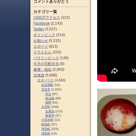
コメントありがとう
カテゴリ一覧
1000万アクセス
(223)
Facebook
(2,143)
Twitter
(3,537)
オリンピック
(214)
お知らせ
(5,232)
スポーツ
(813)
ドラえもん
(102)
パラリンピック
(149)
今月の宅配弁当
(0)
健康・福祉
(2,063)
北海道
(5,008)
オホーツク
(4,563)
佐呂間町
(14)
北見市
(1,032)
常呂
(87)
留辺蘂
(68)
端野
(64)
大空町
(164)
女満別
(115)
東藻琴
(37)
小清水町
(12)
斜里町
(57)
津別町
(223)
清里町
(13)