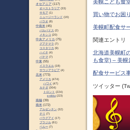
美幌こども食堂 プ
オセアニア
(117)
オーストラリア
(33)
サモア
(1)
買い物でお困り
ニュージーランド
(16)
パラオ
(8)
美幌町配食サ
中南米
(45)
バルバドス
(2)
メキシコ
(20)
関連エントリ
中央アメリカ
(75)
グアテマラ
(7)
コスタリカ
(9)
北海道美幌町の
ハイチ
(4)
パナマ
(7)
も食堂) – 美
中東
(55)
イスラエル
(18)
サウジアラビア
(4)
配食サービス事
北米
(773)
アメリカ
(474)
ハワイ
(47)
ツイッター (Twit
カナダ
(304)
トロント
(224)
e-nikka
(223)
南極
(39)
南米
(172)
アルゼンチン
(32)
チリ
(7)
パラグアイ
(17)
ブラジル
(61)
ペルー
(7)