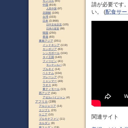
モンゴル
(65)
請が必要です
中国
(819)
人民中国
(97)
い。 (
配食サー
北朝鮮
(106)
台湾
(333)
日本
(3,968)
日中文化交流
(105)
日本の皇室
(88)
韓国
(250)
香港
(83)
東南アジア
(351)
インドネシア
(119)
カンボジア
(63)
シンガポール
(104)
タイ王国
(140)
フィリピン
(41)
モンテンルパ
(3)
ブルネイ
(14)
ベトナム
(104)
マレーシア
(71)
ミャンマー
(49)
ラオス
(43)
東ティモール
(13)
西アジア
(34)
アゼルバイジャン
(4)
アフリカ
(199)
アルジェリア
(14)
エジプト
(23)
ケニア
(10)
関連サイト
ブルキナファソ
(11)
ヨルダン
(9)
南スーダン
(19)