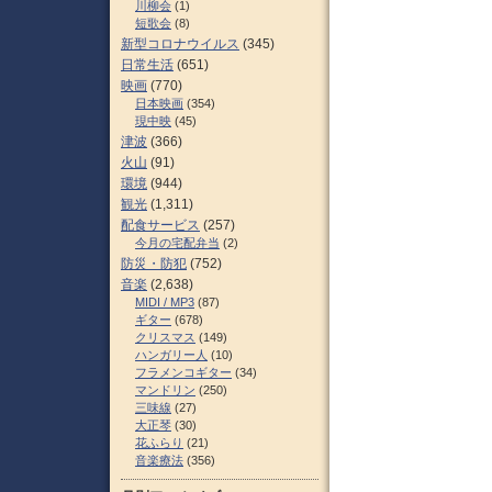
川柳会
(1)
短歌会
(8)
新型コロナウイルス
(345)
日常生活
(651)
映画
(770)
日本映画
(354)
現中映
(45)
津波
(366)
火山
(91)
環境
(944)
観光
(1,311)
配食サービス
(257)
今月の宅配弁当
(2)
防災・防犯
(752)
音楽
(2,638)
MIDI / MP3
(87)
ギター
(678)
クリスマス
(149)
ハンガリー人
(10)
フラメンコギター
(34)
マンドリン
(250)
三味線
(27)
大正琴
(30)
花ふらり
(21)
音楽療法
(356)