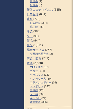
川柳会
(1)
短歌会
(8)
新型コロナウイルス
(345)
日常生活
(651)
映画
(770)
日本映画
(354)
現中映
(45)
津波
(366)
火山
(91)
環境
(944)
観光
(1,311)
配食サービス
(257)
今月の宅配弁当
(2)
防災・防犯
(752)
音楽
(2,638)
MIDI / MP3
(87)
ギター
(678)
クリスマス
(149)
ハンガリー人
(10)
フラメンコギター
(34)
マンドリン
(250)
三味線
(27)
大正琴
(30)
花ふらり
(21)
音楽療法
(356)