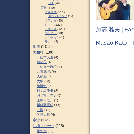
ソチ
(29)
西欧
(445)
イギリス
(211)
スコットランド
(15)
オランダ
(40)
ドイツ
(122)
加藤 雅夫 | Fac
フランス
(121)
ベルギー
(13)
ポルトガル
(5)
Masao Kato –
モナコ
(2)
地震
(1,015)
大相撲
(100)
一山本大生
(4)
仲の国
(4)
北の富士勝昭
(11)
北青鵬 治
(6)
大砂嵐
(6)
大鵬
(28)
御嶽海
(2)
旭大星託也
(3)
照ノ富士春雄
(6)
王鵬幸之介
(2)
琴紺野優紀
(13)
白鵬
(17)
矢後太規
(4)
宇宙
(234)
川柳コーナー
(235)
俳句会
(20)