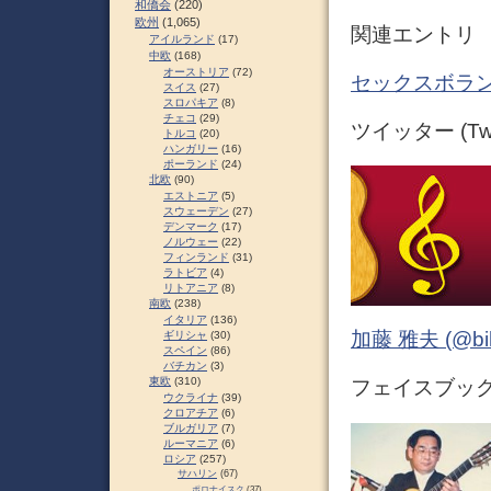
和僑会
(220)
欧州
(1,065)
関連エントリ
アイルランド
(17)
中欧
(168)
オーストリア
(72)
セックスボラン
スイス
(27)
スロパキア
(8)
チェコ
(29)
ツイッター (Twit
トルコ
(20)
ハンガリー
(16)
ポーランド
(24)
北欧
(90)
エストニア
(5)
スウェーデン
(27)
デンマーク
(17)
ノルウェー
(22)
フィンランド
(31)
ラトビア
(4)
リトアニア
(8)
南欧
(238)
イタリア
(136)
加藤 雅夫 (@bihor
ギリシャ
(30)
スペイン
(86)
バチカン
(3)
東欧
(310)
フェイスブック (
ウクライナ
(39)
クロアチア
(6)
ブルガリア
(7)
ルーマニア
(6)
ロシア
(257)
サハリン
(67)
ポロナイスク
(37)