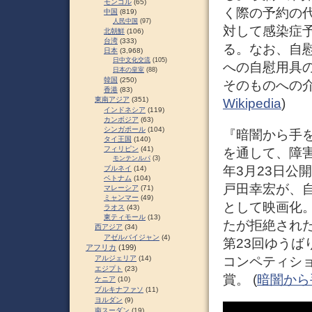
モンゴル
(65)
く際の予約の
中国
(819)
人民中国
(97)
対して感染症
北朝鮮
(106)
台湾
(333)
る。なお、自
日本
(3,968)
日中文化交流
(105)
への自慰用具
日本の皇室
(88)
韓国
(250)
そのものへの介
香港
(83)
東南アジア
(351)
Wikipedia
)
インドネシア
(119)
カンボジア
(63)
シンガポール
(104)
『暗闇から手
タイ王国
(140)
フィリピン
(41)
を通して、障害
モンテンルパ
(3)
年3月23日公
ブルネイ
(14)
ベトナム
(104)
戸田幸宏が、
マレーシア
(71)
ミャンマー
(49)
として映画化
ラオス
(43)
東ティモール
(13)
たが拒絶され
西アジア
(34)
アゼルバイジャン
(4)
第23回ゆう
アフリカ
(199)
コンペティシ
アルジェリア
(14)
エジプト
(23)
賞。 (
暗闇から手を
ケニア
(10)
ブルキナファソ
(11)
ヨルダン
(9)
南スーダン
(19)