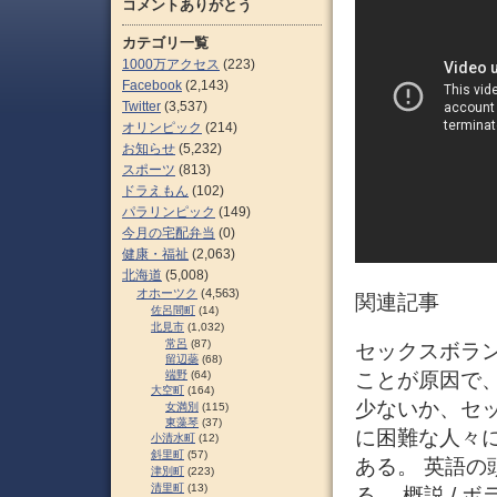
コメントありがとう
カテゴリ一覧
1000万アクセス
(223)
Facebook
(2,143)
Twitter
(3,537)
オリンピック
(214)
お知らせ
(5,232)
スポーツ
(813)
ドラえもん
(102)
パラリンピック
(149)
今月の宅配弁当
(0)
健康・福祉
(2,063)
北海道
(5,008)
オホーツク
(4,563)
関連記事
佐呂間町
(14)
北見市
(1,032)
常呂
(87)
セックスボラ
留辺蘂
(68)
端野
(64)
ことが原因で
大空町
(164)
少ないか、セ
女満別
(115)
東藻琴
(37)
に困難な人々
小清水町
(12)
斜里町
(57)
ある。 英語の
津別町
(223)
清里町
(13)
る。 概説 /