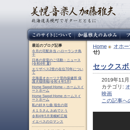
最近のブログ記事
Home
オホー
今月の宅配弁当 ハローランチ鳥
せ)
十
日本の皇室のご活動・ニュース
(令和4年 夏)
セックスボ
エリザベス2世の在位70年につい
て
北海道オホーツク管内保健所 保
2019年11月1
護犬猫情報(令和４年5月)
カテゴリ:
Home Sweet Home – ホームスイ
ートホーム
映画
Home Sweet Home ホームスイ
ートホーム
この記事へ
私の好きな曲 埴生の宿
４１５さん おめでとう
令和4年5月美幌町広報
イエペスのロマンス