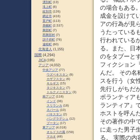
湧別町
(13)
の場合もある
滝上町
(6)
紋別市
(126)
成金を設けて
網走市
(416)
置戸町
(113)
アの行為が見
美幌町
(2,537)
興部町
(7)
うたっている
西興部村
(7)
行われている
訓子府町
(76)
遠軽町
(60)
る。また、日
北海道人
(1,155)
国際
(4,294)
のをタブーとす
JICA
(195)
フィクション
アジア
(4,032)
中央アジア
(77)
んだ。 その
ウズベキスタン
(9)
カザフスタン
(6)
スを行う（女
キルギス
(15)
先行しがちだ
タジキスタン
(7)
トルクメニスタン
(3)
ボランティア
南アジア
(118)
インド
(36)
ランティア』
スリランカ
(18)
ネパール
(10)
ホストを呼ん
パキスタン
(2)
バングラデシュ
(12)
その著作の中
ブータン
(17)
東アジア
(4,018)
に走った男子
オルドスの風
(159)
る。 実際の
マカオ
(48)