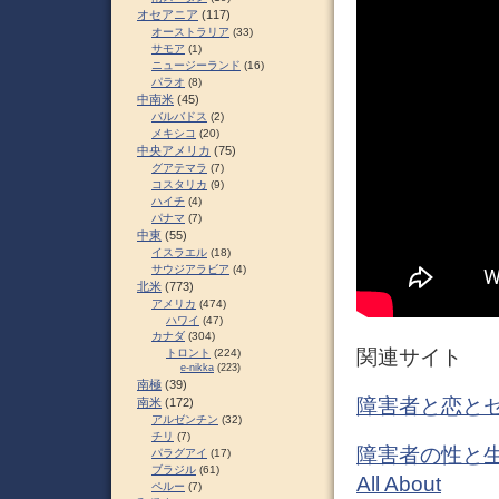
オセアニア
(117)
オーストラリア
(33)
サモア
(1)
ニュージーランド
(16)
パラオ
(8)
中南米
(45)
バルバドス
(2)
メキシコ
(20)
中央アメリカ
(75)
グアテマラ
(7)
コスタリカ
(9)
ハイチ
(4)
パナマ
(7)
中東
(55)
イスラエル
(18)
サウジアラビア
(4)
北米
(773)
アメリカ
(474)
ハワイ
(47)
カナダ
(304)
関連サイト
トロント
(224)
e-nikka
(223)
南極
(39)
障害者と恋とセ
南米
(172)
アルゼンチン
(32)
チリ
(7)
障害者の性と生
パラグアイ
(17)
ブラジル
(61)
All About
ペルー
(7)