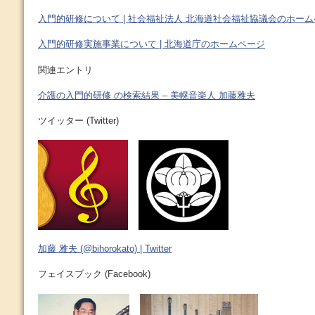
入門的研修について | 社会福祉法人 北海道社会福祉協議会のホー
入門的研修実施事業について | 北海道庁のホームページ
関連エントリ
介護の入門的研修 の検索結果 – 美幌音楽人 加藤雅夫
ツイッター (Twitter)
加藤 雅夫 (@bihorokato) | Twitter
フェイスブック (Facebook)