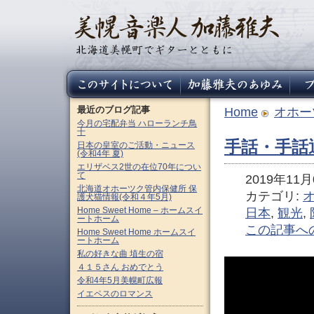
最近のブログ記事
Home
オホー
今月の宅配弁当 ハローランチ鳥
十
手話・手話
日本の皇室のご活動・ニュース
(令和4年 夏)
エリザベス2世の在位70年につい
て
2019年11月0
北海道オホーツク管内保健所 保
カテゴリ:
護犬猫情報(令和４年5月)
Home Sweet Home – ホームスイ
日本
,
観光
,
ートホーム
この記事へ
Home Sweet Home ホームスイ
ートホーム
私の好きな曲 埴生の宿
４１５さん おめでとう
令和4年5月美幌町広報
イエペスのロマンス