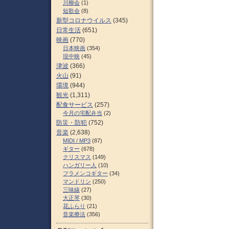
川柳会
(1)
短歌会
(8)
新型コロナウイルス
(345)
日常生活
(651)
映画
(770)
日本映画
(354)
現中映
(45)
津波
(366)
火山
(91)
環境
(944)
観光
(1,311)
配食サービス
(257)
今月の宅配弁当
(2)
防災・防犯
(752)
音楽
(2,638)
MIDI / MP3
(87)
ギター
(678)
クリスマス
(149)
ハンガリー人
(10)
フラメンコギター
(34)
マンドリン
(250)
三味線
(27)
大正琴
(30)
花ふらり
(21)
音楽療法
(356)