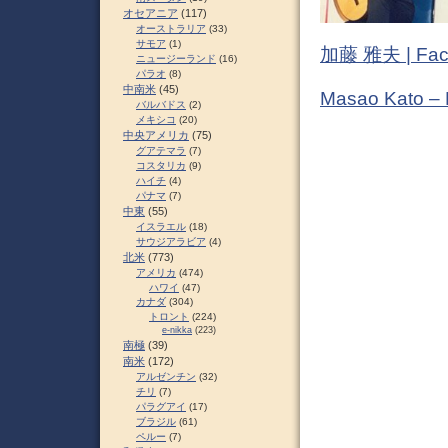
オセアニア
(117)
オーストラリア
(33)
サモア
(1)
加藤 雅夫 | Fac
ニュージーランド
(16)
パラオ
(8)
中南米
(45)
Masao Kato –
バルバドス
(2)
メキシコ
(20)
中央アメリカ
(75)
グアテマラ
(7)
コスタリカ
(9)
ハイチ
(4)
パナマ
(7)
中東
(55)
イスラエル
(18)
サウジアラビア
(4)
北米
(773)
アメリカ
(474)
ハワイ
(47)
カナダ
(304)
トロント
(224)
e-nikka
(223)
南極
(39)
南米
(172)
アルゼンチン
(32)
チリ
(7)
パラグアイ
(17)
ブラジル
(61)
ペルー
(7)