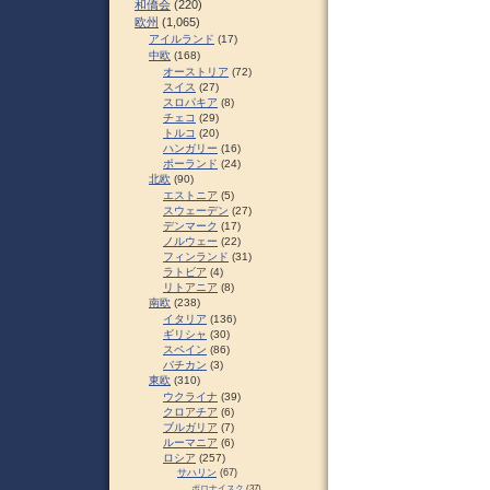
和僑会
(220)
欧州
(1,065)
アイルランド
(17)
中欧
(168)
オーストリア
(72)
スイス
(27)
スロパキア
(8)
チェコ
(29)
トルコ
(20)
ハンガリー
(16)
ポーランド
(24)
北欧
(90)
エストニア
(5)
スウェーデン
(27)
デンマーク
(17)
ノルウェー
(22)
フィンランド
(31)
ラトビア
(4)
リトアニア
(8)
南欧
(238)
イタリア
(136)
ギリシャ
(30)
スペイン
(86)
バチカン
(3)
東欧
(310)
ウクライナ
(39)
クロアチア
(6)
ブルガリア
(7)
ルーマニア
(6)
ロシア
(257)
サハリン
(67)
ポロナイスク
(37)