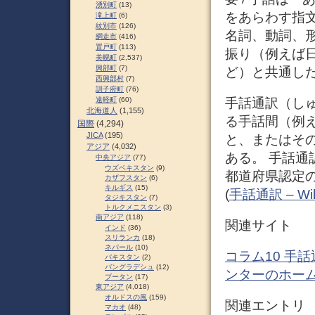
湧別町
(13)
をあらわす指
滝上町
(6)
紋別市
(126)
名詞、動詞、
網走市
(416)
置戸町
(113)
振り（例えば
美幌町
(2,537)
興部町
(7)
ど）と共通した
西興部村
(7)
訓子府町
(76)
手話通訳（し
遠軽町
(60)
北海道人
(1,155)
る手話間（例
国際
(4,294)
JICA
(195)
と、またはそ
アジア
(4,032)
ある。 手話通
中央アジア
(77)
ウズベキスタン
(9)
都道府県認定の
カザフスタン
(6)
キルギス
(15)
(
手話通訳 – Wik
タジキスタン
(7)
トルクメニスタン
(3)
南アジア
(118)
関連サイト
インド
(36)
スリランカ
(18)
ネパール
(10)
コラム10 手
パキスタン
(2)
バングラデシュ
(12)
ンターのホー
ブータン
(17)
東アジア
(4,018)
オルドスの風
(159)
関連エントリ
マカオ
(48)