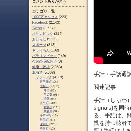
コメントありがとう
カテゴリ一覧
1000万アクセス
(223)
Facebook
(2,143)
Twitter
(3,537)
オリンピック
(214)
お知らせ
(5,232)
スポーツ
(813)
ドラえもん
(102)
パラリンピック
(149)
今月の宅配弁当
(0)
健康・福祉
(2,063)
北海道
(5,008)
手話・手話通
オホーツク
(4,563)
佐呂間町
(14)
関連記事
北見市
(1,032)
常呂
(87)
留辺蘂
(68)
手話（しゅわ）は
端野
(64)
大空町
(164)
signals
女満別
(115)
東藻琴
(37)
る。手話は、
小清水町
(12)
斜里町
(57)
親を持つ聴者
津別町
(223)
清里町
(13)
要 / 手話は