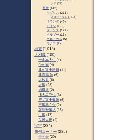
ソチ
(29)
西欧
(445)
イギリス
(211)
スコットランド
(15)
オランダ
(40)
ドイツ
(122)
フランス
(121)
ベルギー
(13)
ポルトガル
(5)
モナコ
(2)
地震
(1,015)
大相撲
(100)
一山本大生
(4)
仲の国
(4)
北の富士勝昭
(11)
北青鵬 治
(6)
大砂嵐
(6)
大鵬
(28)
御嶽海
(2)
旭大星託也
(3)
照ノ富士春雄
(6)
王鵬幸之介
(2)
琴紺野優紀
(13)
白鵬
(17)
矢後太規
(4)
宇宙
(234)
川柳コーナー
(235)
俳句会
(20)