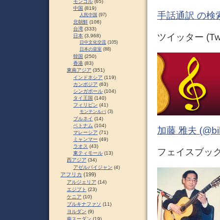
モンゴル
(65)
中国
(819)
手話通訳 の検
人民中国
(97)
北朝鮮
(106)
台湾
(333)
ツイッター (Twit
日本
(3,968)
日中文化交流
(105)
日本の皇室
(88)
韓国
(250)
香港
(83)
東南アジア
(351)
インドネシア
(119)
カンボジア
(63)
シンガポール
(104)
タイ王国
(140)
フィリピン
(41)
モンテンルパ
(3)
ブルネイ
(14)
ベトナム
(104)
加藤 雅夫 (@bihor
マレーシア
(71)
ミャンマー
(49)
ラオス
(43)
フェイスブック (
東ティモール
(13)
西アジア
(34)
アゼルバイジャン
(4)
アフリカ
(199)
アルジェリア
(14)
エジプト
(23)
ケニア
(10)
ブルキナファソ
(11)
ヨルダン
(9)
南スーダン
(19)