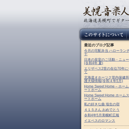
最近のブログ記事
今月の宅配弁当 ハローラン
十
日本の皇室のご活動・ニュー
(令和4年 夏)
エリザベス2世の在位70年に
て
北海道オホーツク管内保健所
護犬猫情報(令和４年5月)
Home Sweet Home – ホー
ートホーム
Home Sweet Home ホーム
ートホーム
私の好きな曲 埴生の宿
４１５さん おめでとう
令和4年5月美幌町広報
イエペスのロマンス