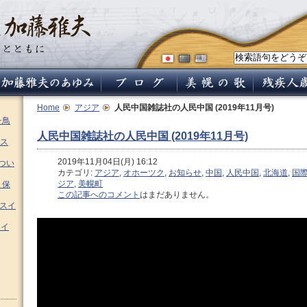
Home
アジア
人民中国雑誌社の人民中国 (2019年11月号)
チ鳥
人民中国雑誌社の人民中国 (2019年11月号)
ス
2019年11月04日(月) 16:12
つい
カテゴリ:
アジア
,
オホーツク
,
お知らせ
,
中国
,
人民中国
,
北海道
,
国
ジア
,
美幌町
 保
この記事へのコメント
はまだありません。
ムスイ
スイ