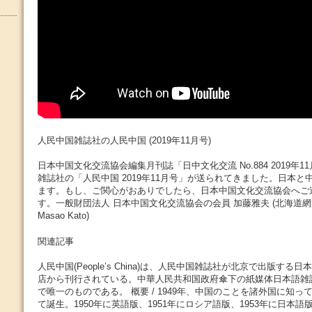
人民中国雑誌社の人民中国 (2019年11月号)
日本中国文化交流協会編集月刊誌「日中文化交流 No.884 2019年
雑誌社の「人民中国 2019年11月号」が送られてきました。日本
ます。もし、ご関心がおありでしたら、日本中国文化交流協会へご
す。一般財団法人 日本中国文化交流協会の会員 加藤雅夫 (北海道
Masao Kato)
関連記事
人民中国(People’s China)は、人民中国雑誌社が北京で出版す
店から刊行されている。中華人民共和国政府傘下の紙媒体日本語雑誌
で唯一のものである。 概要 / 1949年、中国のことを諸外国に知
て誕生。1950年に英語版、1951年にロシア語版、1953年に日本語