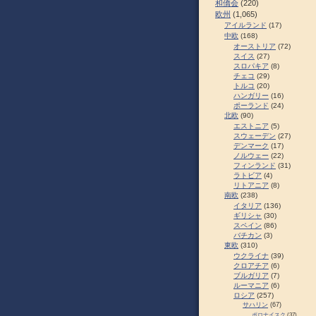
和僑会
(220)
欧州
(1,065)
アイルランド
(17)
中欧
(168)
オーストリア
(72)
スイス
(27)
スロパキア
(8)
チェコ
(29)
トルコ
(20)
ハンガリー
(16)
ポーランド
(24)
北欧
(90)
エストニア
(5)
スウェーデン
(27)
デンマーク
(17)
ノルウェー
(22)
フィンランド
(31)
ラトビア
(4)
リトアニア
(8)
南欧
(238)
イタリア
(136)
ギリシャ
(30)
スペイン
(86)
バチカン
(3)
東欧
(310)
ウクライナ
(39)
クロアチア
(6)
ブルガリア
(7)
ルーマニア
(6)
ロシア
(257)
サハリン
(67)
ポロナイスク
(37)