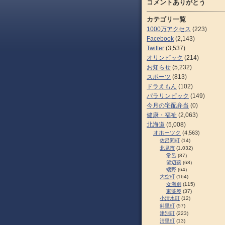
コメントありがとう
カテゴリ一覧
1000万アクセス
(223)
Facebook
(2,143)
Twitter
(3,537)
オリンピック
(214)
お知らせ
(5,232)
スポーツ
(813)
ドラえもん
(102)
パラリンピック
(149)
今月の宅配弁当
(0)
健康・福祉
(2,063)
北海道
(5,008)
オホーツク
(4,563)
佐呂間町
(14)
北見市
(1,032)
常呂
(87)
留辺蘂
(68)
端野
(64)
大空町
(164)
女満別
(115)
東藻琴
(37)
小清水町
(12)
斜里町
(57)
津別町
(223)
清里町
(13)