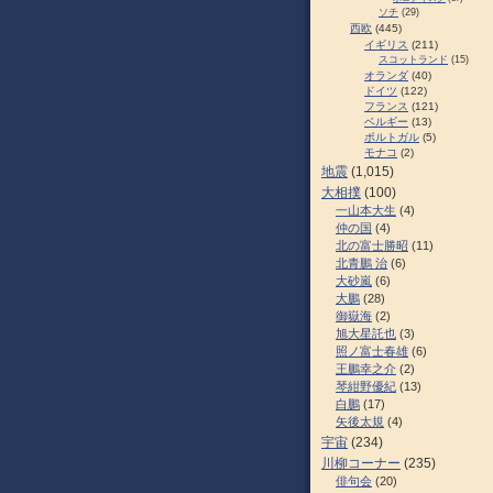
ソチ
(29)
西欧
(445)
イギリス
(211)
スコットランド
(15)
オランダ
(40)
ドイツ
(122)
フランス
(121)
ベルギー
(13)
ポルトガル
(5)
モナコ
(2)
地震
(1,015)
大相撲
(100)
一山本大生
(4)
仲の国
(4)
北の富士勝昭
(11)
北青鵬 治
(6)
大砂嵐
(6)
大鵬
(28)
御嶽海
(2)
旭大星託也
(3)
照ノ富士春雄
(6)
王鵬幸之介
(2)
琴紺野優紀
(13)
白鵬
(17)
矢後太規
(4)
宇宙
(234)
川柳コーナー
(235)
俳句会
(20)