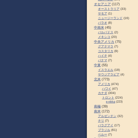
オセアニア
(117)
オーストラリア
(33)
サモア
(1)
ニュージーランド
(16)
パラオ
(8)
中南米
(45)
バルバドス
(2)
メキシコ
(20)
中央アメリカ
(75)
グアテマラ
(7)
コスタリカ
(9)
ハイチ
(4)
パナマ
(7)
中東
(55)
イスラエル
(18)
サウジアラビア
(4)
北米
(773)
アメリカ
(474)
ハワイ
(47)
カナダ
(304)
トロント
(224)
e-nikka
(223)
南極
(39)
南米
(172)
アルゼンチン
(32)
チリ
(7)
パラグアイ
(17)
ブラジル
(61)
ペルー
(7)