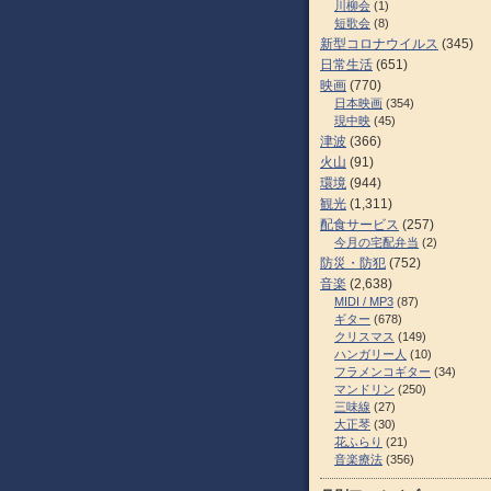
川柳会
(1)
短歌会
(8)
新型コロナウイルス
(345)
日常生活
(651)
映画
(770)
日本映画
(354)
現中映
(45)
津波
(366)
火山
(91)
環境
(944)
観光
(1,311)
配食サービス
(257)
今月の宅配弁当
(2)
防災・防犯
(752)
音楽
(2,638)
MIDI / MP3
(87)
ギター
(678)
クリスマス
(149)
ハンガリー人
(10)
フラメンコギター
(34)
マンドリン
(250)
三味線
(27)
大正琴
(30)
花ふらり
(21)
音楽療法
(356)