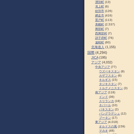
湧別町
(13)
滝上町
(6)
紋別市
(126)
網走市
(416)
置戸町
(113)
美幌町
(2,537)
興部町
(7)
西興部村
(7)
訓子府町
(76)
遠軽町
(60)
北海道人
(1,155)
国際
(4,294)
JICA
(195)
アジア
(4,032)
中央アジア
(77)
ウズベキスタン
(9)
カザフスタン
(6)
キルギス
(15)
タジキスタン
(7)
トルクメニスタン
(3)
南アジア
(118)
インド
(36)
スリランカ
(18)
ネパール
(10)
パキスタン
(2)
バングラデシュ
(12)
ブータン
(17)
東アジア
(4,018)
オルドスの風
(159)
マカオ
(48)