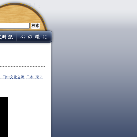
際
,
日中文化交流
,
日本
,
東ア