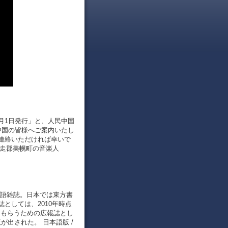
11月1日発行」と、人民中国
と中国の皆様へご案内いたし
連絡いただければ幸いで
網走郡美幌町の音楽人
る日本語雑誌。日本では東方書
としては、2010年時点
ってもらうための広報誌とし
版が出された。 日本語版 /