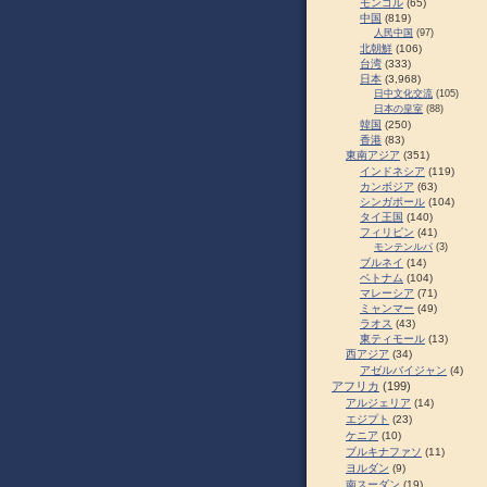
モンゴル
(65)
中国
(819)
人民中国
(97)
北朝鮮
(106)
台湾
(333)
日本
(3,968)
日中文化交流
(105)
日本の皇室
(88)
韓国
(250)
香港
(83)
東南アジア
(351)
インドネシア
(119)
カンボジア
(63)
シンガポール
(104)
タイ王国
(140)
フィリピン
(41)
モンテンルパ
(3)
ブルネイ
(14)
ベトナム
(104)
マレーシア
(71)
ミャンマー
(49)
ラオス
(43)
東ティモール
(13)
西アジア
(34)
アゼルバイジャン
(4)
アフリカ
(199)
アルジェリア
(14)
エジプト
(23)
ケニア
(10)
ブルキナファソ
(11)
ヨルダン
(9)
南スーダン
(19)