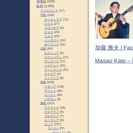
和僑会
(220)
欧州
(1,065)
アイルランド
(17)
中欧
(168)
オーストリア
(72)
スイス
(27)
スロパキア
(8)
チェコ
(29)
トルコ
(20)
ハンガリー
(16)
ポーランド
(24)
加藤 雅夫 | Fac
北欧
(90)
エストニア
(5)
スウェーデン
(27)
Masao Kato –
デンマーク
(17)
ノルウェー
(22)
フィンランド
(31)
ラトビア
(4)
リトアニア
(8)
南欧
(238)
イタリア
(136)
ギリシャ
(30)
スペイン
(86)
バチカン
(3)
東欧
(310)
ウクライナ
(39)
クロアチア
(6)
ブルガリア
(7)
ルーマニア
(6)
ロシア
(257)
サハリン
(67)
ポロナイスク
(37)