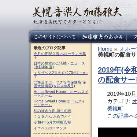
最近のブログ記事
Home
オホー
今月の宅配弁当 ハローランチ鳥
美幌町の配食サ
十
日本の皇室のご活動・ニュース
(令和4年 夏)
2019年(令
エリザベス2世の在位70年につい
て
の配食サー
北海道オホーツク管内保健所 保
護犬猫情報(令和４年5月)
Home Sweet Home – ホームスイ
2019年10月2
ートホーム
カテゴリ:
Home Sweet Home ホームスイ
ートホーム
美幌町
私の好きな曲 埴生の宿
この記事へ
４１５さん おめでとう
令和4年5月美幌町広報
イエペスのロマンス