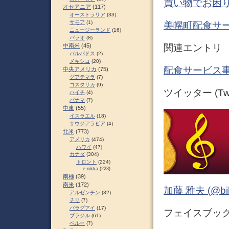
買い物でお困り
オセアニア
(117)
オーストラリア
(33)
サモア
(1)
美幌町配食サ
ニュージーランド
(16)
パラオ
(8)
関連エントリ
中南米
(45)
バルバドス
(2)
メキシコ
(20)
配食サービス事
中央アメリカ
(75)
グアテマラ
(7)
コスタリカ
(9)
ツイッター (Twit
ハイチ
(4)
パナマ
(7)
中東
(55)
イスラエル
(18)
サウジアラビア
(4)
北米
(773)
アメリカ
(474)
ハワイ
(47)
カナダ
(304)
トロント
(224)
e-nikka
(223)
南極
(39)
南米
(172)
加藤 雅夫 (@bihor
アルゼンチン
(32)
チリ
(7)
パラグアイ
(17)
フェイスブック (
ブラジル
(61)
ペルー
(7)