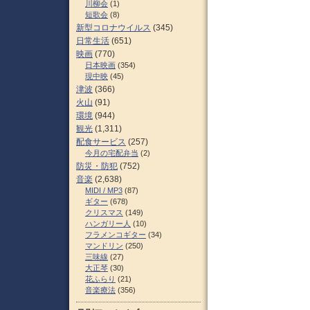
川柳会
(1)
短歌会
(8)
新型コロナウイルス
(345)
日常生活
(651)
映画
(770)
日本映画
(354)
現中映
(45)
津波
(366)
火山
(91)
環境
(944)
観光
(1,311)
配食サービス
(257)
今月の宅配弁当
(2)
防災・防犯
(752)
音楽
(2,638)
MIDI / MP3
(87)
ギター
(678)
クリスマス
(149)
ハンガリー人
(10)
フラメンコギター
(34)
マンドリン
(250)
三味線
(27)
大正琴
(30)
花ふらり
(21)
音楽療法
(356)