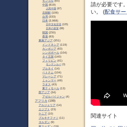
モンゴル
(65)
請が必要です
中国
(819)
人民中国
(97)
い。 (
配食サー
北朝鮮
(106)
台湾
(333)
日本
(3,968)
日中文化交流
(105)
日本の皇室
(88)
韓国
(250)
香港
(83)
東南アジア
(351)
インドネシア
(119)
カンボジア
(63)
シンガポール
(104)
タイ王国
(140)
フィリピン
(41)
モンテンルパ
(3)
ブルネイ
(14)
ベトナム
(104)
マレーシア
(71)
ミャンマー
(49)
ラオス
(43)
東ティモール
(13)
西アジア
(34)
アゼルバイジャン
(4)
アフリカ
(199)
アルジェリア
(14)
エジプト
(23)
ケニア
(10)
関連サイト
ブルキナファソ
(11)
ヨルダン
(9)
南スーダン
(19)