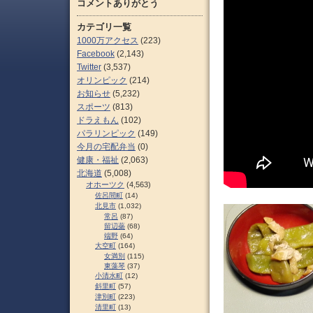
コメントありがとう
カテゴリ一覧
1000万アクセス
(223)
Facebook
(2,143)
Twitter
(3,537)
オリンピック
(214)
お知らせ
(5,232)
スポーツ
(813)
ドラえもん
(102)
パラリンピック
(149)
今月の宅配弁当
(0)
健康・福祉
(2,063)
北海道
(5,008)
オホーツク
(4,563)
佐呂間町
(14)
北見市
(1,032)
常呂
(87)
留辺蘂
(68)
端野
(64)
大空町
(164)
女満別
(115)
東藻琴
(37)
小清水町
(12)
斜里町
(57)
津別町
(223)
清里町
(13)