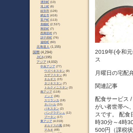
湧別町
(13)
滝上町
(6)
紋別市
(126)
網走市
(416)
置戸町
(113)
美幌町
(2,537)
興部町
(7)
西興部村
(7)
訓子府町
(76)
遠軽町
(60)
北海道人
(1,155)
2019年(令和
国際
(4,294)
JICA
(195)
ス
アジア
(4,032)
中央アジア
(77)
ウズベキスタン
(9)
月曜日の宅配弁
カザフスタン
(6)
キルギス
(15)
タジキスタン
(7)
関連記事
トルクメニスタン
(3)
南アジア
(118)
インド
(36)
配食サービス 
スリランカ
(18)
ネパール
(10)
がい者世帯へ
パキスタン
(2)
バングラデシュ
(12)
スです。 配食
ブータン
(17)
時30分～4時
東アジア
(4,018)
オルドスの風
(159)
500円（課税
マカオ
(48)