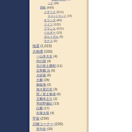
ソチ
(29)
西欧
(445)
イギリス
(211)
スコットランド
(15)
オランダ
(40)
ドイツ
(122)
フランス
(121)
ベルギー
(13)
ポルトガル
(5)
モナコ
(2)
地震
(1,015)
大相撲
(100)
一山本大生
(4)
仲の国
(4)
北の富士勝昭
(11)
北青鵬 治
(6)
大砂嵐
(6)
大鵬
(28)
御嶽海
(2)
旭大星託也
(3)
照ノ富士春雄
(6)
王鵬幸之介
(2)
琴紺野優紀
(13)
白鵬
(17)
矢後太規
(4)
宇宙
(234)
川柳コーナー
(235)
俳句会
(20)