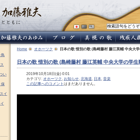
Home
オホーツク
日本の歌 惜別の歌 (島崎藤村 藤江英輔 中央大学
チ鳥
日本の歌 惜別の歌 (島崎藤村 藤江英輔 中央大学の学生
ス
2019年10月18日(金) 0:01
つい
カテゴリ:
オホーツク
,
お知らせ
,
北海道
,
日本
,
音楽
この記事へのコメント
はまだありません。
 保
ムスイ
スイ