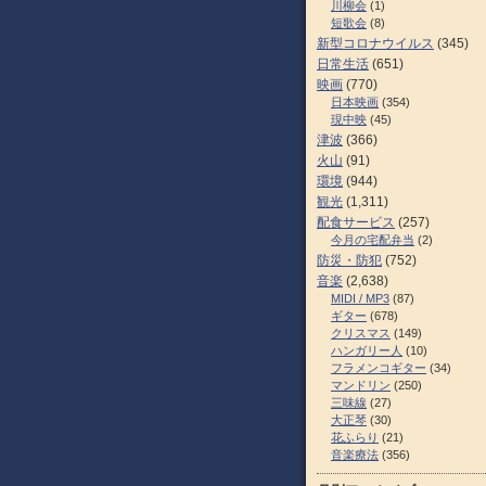
川柳会
(1)
短歌会
(8)
新型コロナウイルス
(345)
日常生活
(651)
映画
(770)
日本映画
(354)
現中映
(45)
津波
(366)
火山
(91)
環境
(944)
観光
(1,311)
配食サービス
(257)
今月の宅配弁当
(2)
防災・防犯
(752)
音楽
(2,638)
MIDI / MP3
(87)
ギター
(678)
クリスマス
(149)
ハンガリー人
(10)
フラメンコギター
(34)
マンドリン
(250)
三味線
(27)
大正琴
(30)
花ふらり
(21)
音楽療法
(356)