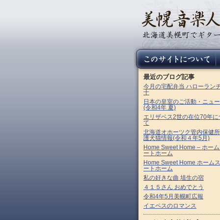
最近のブログ記事
今月の宅配弁当 ハローラン
十
日本の皇室のご活動・ニュー
(令和4年 夏)
エリザベス2世の在位70年に
て
北海道オホーツク管内保健所
護犬猫情報(令和４年5月)
Home Sweet Home – ホー
ートホーム
Home Sweet Home ホーム
ートホーム
私の好きな曲 埴生の宿
４１５さん おめでとう
令和4年5月美幌町広報
イエペスのロマンス