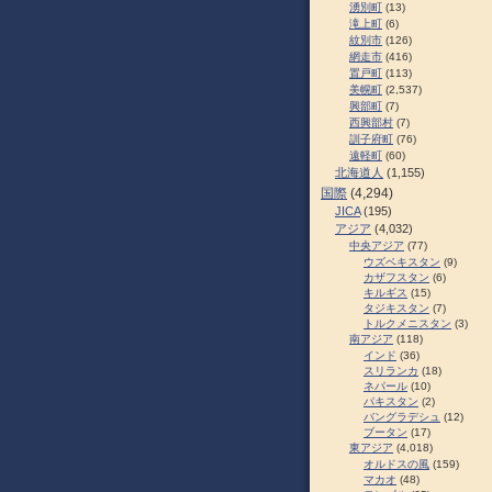
湧別町
(13)
滝上町
(6)
紋別市
(126)
網走市
(416)
置戸町
(113)
美幌町
(2,537)
興部町
(7)
西興部村
(7)
訓子府町
(76)
遠軽町
(60)
北海道人
(1,155)
国際
(4,294)
JICA
(195)
アジア
(4,032)
中央アジア
(77)
ウズベキスタン
(9)
カザフスタン
(6)
キルギス
(15)
タジキスタン
(7)
トルクメニスタン
(3)
南アジア
(118)
インド
(36)
スリランカ
(18)
ネパール
(10)
パキスタン
(2)
バングラデシュ
(12)
ブータン
(17)
東アジア
(4,018)
オルドスの風
(159)
マカオ
(48)