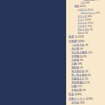
ソチ
(29)
西欧
(445)
イギリス
(211)
スコットランド
(15)
オランダ
(40)
ドイツ
(122)
フランス
(121)
ベルギー
(13)
ポルトガル
(5)
モナコ
(2)
地震
(1,015)
大相撲
(100)
一山本大生
(4)
仲の国
(4)
北の富士勝昭
(11)
北青鵬 治
(6)
大砂嵐
(6)
大鵬
(28)
御嶽海
(2)
旭大星託也
(3)
照ノ富士春雄
(6)
王鵬幸之介
(2)
琴紺野優紀
(13)
白鵬
(17)
矢後太規
(4)
宇宙
(234)
川柳コーナー
(235)
俳句会
(20)