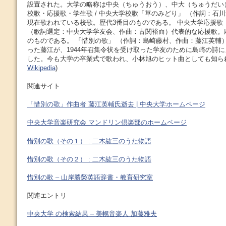
設置された。大学の略称は中央（ちゅうおう）、中大（ちゅうだい）。 
校歌・応援歌・学生歌 / 中央大学校歌「草のみどり」 （作詞：石
現在歌われている校歌。歴代3番目のものである。 中央大学応援歌
（歌詞選定：中央大学学友会、作曲：古関裕而）代表的な応援歌。
のものである。 「惜別の歌」 （作詞：島崎藤村、作曲：藤江英輔
った藤江が、1944年召集令状を受け取った学友のために島崎の詩
した。今も大学の卒業式で歌われ、小林旭のヒット曲としても知られ
Wikipedia
)
関連サイト
「惜別の歌」作曲者 藤江英輔氏逝去 | 中央大学ホームページ
中央大学音楽研究会 マンドリン倶楽部のホームページ
惜別の歌（その１） : 二木紘三のうた物語
惜別の歌（その２） : 二木紘三のうた物語
惜別の歌 – 山岸勝榮英語辞書・教育研究室
関連エントリ
中央大学 の検索結果 – 美幌音楽人 加藤雅夫