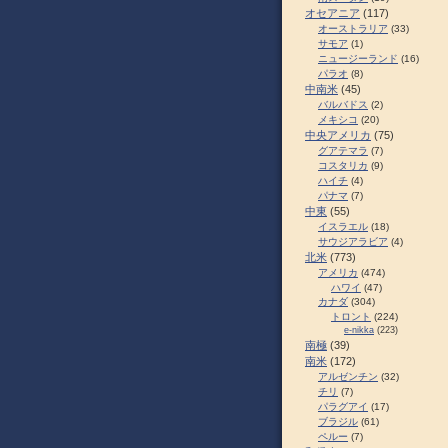
オセアニア
(117)
オーストラリア
(33)
サモア
(1)
ニュージーランド
(16)
パラオ
(8)
中南米
(45)
バルバドス
(2)
メキシコ
(20)
中央アメリカ
(75)
グアテマラ
(7)
コスタリカ
(9)
ハイチ
(4)
パナマ
(7)
中東
(55)
イスラエル
(18)
サウジアラビア
(4)
北米
(773)
アメリカ
(474)
ハワイ
(47)
カナダ
(304)
トロント
(224)
e-nikka
(223)
南極
(39)
南米
(172)
アルゼンチン
(32)
チリ
(7)
パラグアイ
(17)
ブラジル
(61)
ペルー
(7)