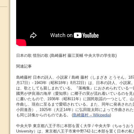
日本の歌 惜別の歌 (島崎藤村 藤江英輔 中央大学の学生歌)
関連記事
島崎藤村 日本の詩人、小説家 / 島崎 藤村（しまざき とうそん、187
月17日）- 1943年（昭和18年）8月22日）は、日本の詩人、小説
は、歌としても親しまれている。『落梅集』におさめられている一
國男が伊良湖の海岸（愛知県）に椰子の実が流れ着いているのを見
に書いたもので、1936年（昭和11年）に国民歌謡の一つとして、
作曲し、現在に至るまで愛唱されている。また、同年に発表された
小田進吾）、1925年（大正14年）に弘田龍太郎によって作曲され
も同じ詩集からのものである。 (
島崎藤村 – Wikipedia
)
中央大学 東京都八王子市に本部を置く大学 / 中央大学（ちゅうおう だ
University）は、東京都八王子市東中野742-1に本部を置く日本の