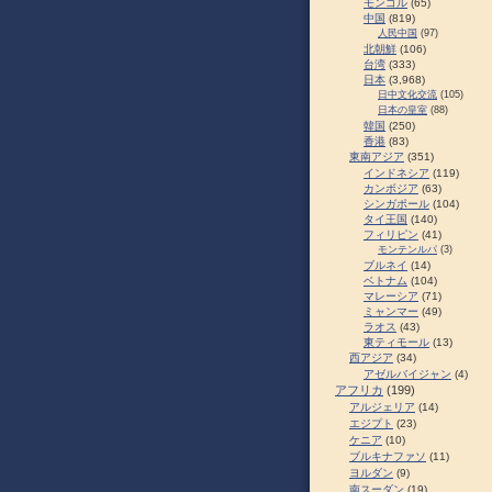
モンゴル
(65)
中国
(819)
人民中国
(97)
北朝鮮
(106)
台湾
(333)
日本
(3,968)
日中文化交流
(105)
日本の皇室
(88)
韓国
(250)
香港
(83)
東南アジア
(351)
インドネシア
(119)
カンボジア
(63)
シンガポール
(104)
タイ王国
(140)
フィリピン
(41)
モンテンルパ
(3)
ブルネイ
(14)
ベトナム
(104)
マレーシア
(71)
ミャンマー
(49)
ラオス
(43)
東ティモール
(13)
西アジア
(34)
アゼルバイジャン
(4)
アフリカ
(199)
アルジェリア
(14)
エジプト
(23)
ケニア
(10)
ブルキナファソ
(11)
ヨルダン
(9)
南スーダン
(19)