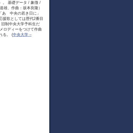
基礎データ / 象徴 /
川道雄、作曲：坂本良隆）
「あゝ中央の若き日に」
応援歌としては歴代2番目
）旧制中央大学予科生だ
にメロディーをつけて作曲
る。 (
中央大学 –