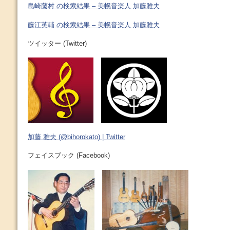
島崎藤村 の検索結果 – 美幌音楽人 加藤雅夫
藤江英輔 の検索結果 – 美幌音楽人 加藤雅夫
ツイッター (Twitter)
加藤 雅夫 (@bihorokato) | Twitter
フェイスブック (Facebook)