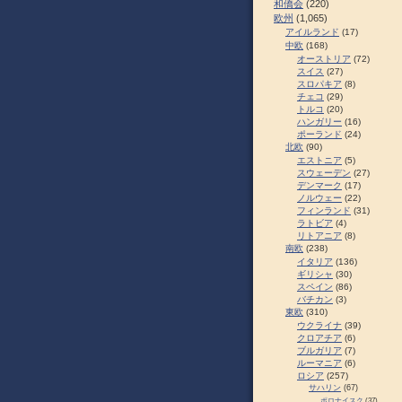
和僑会
(220)
欧州
(1,065)
アイルランド
(17)
中欧
(168)
オーストリア
(72)
スイス
(27)
スロパキア
(8)
チェコ
(29)
トルコ
(20)
ハンガリー
(16)
ポーランド
(24)
北欧
(90)
エストニア
(5)
スウェーデン
(27)
デンマーク
(17)
ノルウェー
(22)
フィンランド
(31)
ラトビア
(4)
リトアニア
(8)
南欧
(238)
イタリア
(136)
ギリシャ
(30)
スペイン
(86)
バチカン
(3)
東欧
(310)
ウクライナ
(39)
クロアチア
(6)
ブルガリア
(7)
ルーマニア
(6)
ロシア
(257)
サハリン
(67)
ポロナイスク
(37)