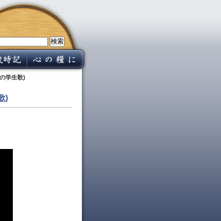
の学生歌)
歌)