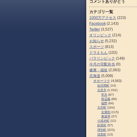
コメントありがとう
カテゴリ一覧
1000万アクセス
(223)
Facebook
(2,143)
Twitter
(3,537)
オリンピック
(214)
お知らせ
(5,232)
スポーツ
(813)
ドラえもん
(102)
パラリンピック
(149)
今月の宅配弁当
(0)
健康・福祉
(2,063)
北海道
(5,008)
オホーツク
(4,563)
佐呂間町
(14)
北見市
(1,032)
常呂
(87)
留辺蘂
(68)
端野
(64)
大空町
(164)
女満別
(115)
東藻琴
(37)
小清水町
(12)
斜里町
(57)
津別町
(223)
清里町
(13)