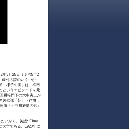
2年3月25日（明治5年2
家。 藤村の詩のいくつか
節「椰子の実」は、柳田
たというエピソードを元
山田耕筰門下の大中寅二が
国民歌謡「朝」（作曲：
た歌曲『千曲川旅情の歌』
いがく、英語: Chuo
私立大学である。1920年に