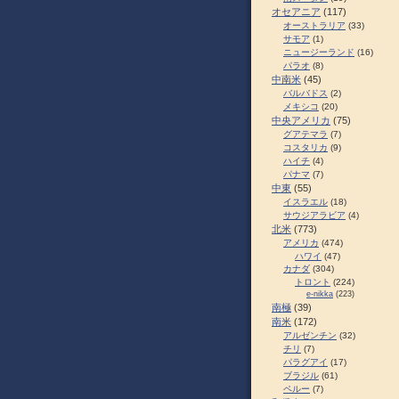
オセアニア
(117)
オーストラリア
(33)
サモア
(1)
ニュージーランド
(16)
パラオ
(8)
中南米
(45)
バルバドス
(2)
メキシコ
(20)
中央アメリカ
(75)
グアテマラ
(7)
コスタリカ
(9)
ハイチ
(4)
パナマ
(7)
中東
(55)
イスラエル
(18)
サウジアラビア
(4)
北米
(773)
アメリカ
(474)
ハワイ
(47)
カナダ
(304)
トロント
(224)
e-nikka
(223)
南極
(39)
南米
(172)
アルゼンチン
(32)
チリ
(7)
パラグアイ
(17)
ブラジル
(61)
ペルー
(7)