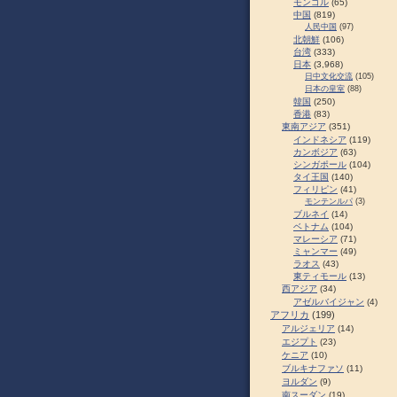
モンゴル
(65)
中国
(819)
人民中国
(97)
北朝鮮
(106)
台湾
(333)
日本
(3,968)
日中文化交流
(105)
日本の皇室
(88)
韓国
(250)
香港
(83)
東南アジア
(351)
インドネシア
(119)
カンボジア
(63)
シンガポール
(104)
タイ王国
(140)
フィリピン
(41)
モンテンルパ
(3)
ブルネイ
(14)
ベトナム
(104)
マレーシア
(71)
ミャンマー
(49)
ラオス
(43)
東ティモール
(13)
西アジア
(34)
アゼルバイジャン
(4)
アフリカ
(199)
アルジェリア
(14)
エジプト
(23)
ケニア
(10)
ブルキナファソ
(11)
ヨルダン
(9)
南スーダン
(19)