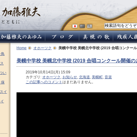
Home
オホーツク
美幌中学校 美幌北中学校 (2019 合唱コンクー
チ鳥
美幌中学校 美幌北中学校 (2019 合唱コンクール開催の
ス
2019年10月14日(月) 15:09
つい
カテゴリ:
オホーツク
,
お知らせ
,
北海道
,
美幌町
,
音楽
この記事へのコメント
はまだありません。
 保
ムスイ
スイ