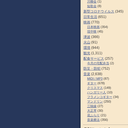
川柳会
(1)
短歌会
(8)
新型コロナウイルス
(345)
日常生活
(651)
映画
(770)
日本映画
(354)
現中映
(45)
津波
(366)
火山
(91)
環境
(944)
観光
(1,311)
配食サービス
(257)
今月の宅配弁当
(2)
防災・防犯
(752)
音楽
(2,638)
MIDI / MP3
(87)
ギター
(678)
クリスマス
(149)
ハンガリー人
(10)
フラメンコギター
(34)
マンドリン
(250)
三味線
(27)
大正琴
(30)
花ふらり
(21)
音楽療法
(356)