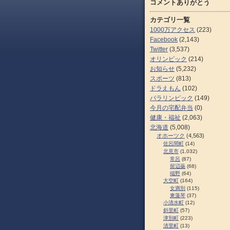
コメントありがとう
カテゴリ一覧
1000万アクセス
(223)
Facebook
(2,143)
Twitter
(3,537)
オリンピック
(214)
お知らせ
(5,232)
スポーツ
(813)
ドラえもん
(102)
パラリンピック
(149)
今月の宅配弁当
(0)
健康・福祉
(2,063)
北海道
(5,008)
オホーツク
(4,563)
佐呂間町
(14)
北見市
(1,032)
常呂
(87)
留辺蘂
(68)
端野
(64)
大空町
(164)
女満別
(115)
東藻琴
(37)
小清水町
(12)
斜里町
(57)
津別町
(223)
清里町
(13)