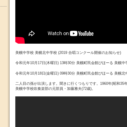
美幌中学校 美幌北中学校 (2019 合唱コンクール開催のお知らせ)
令和元年10月17日(木曜日) 13時30分 美幌町民会館びほーる 美
令和元年10月18日(金曜日) 09時30分 美幌町民会館びほーる 美
二人目の孫が出演します。聞きに行くつもりです。1960年(昭和35
美幌中学校吹奏楽部の元部員・加藤雅夫(72歳)。