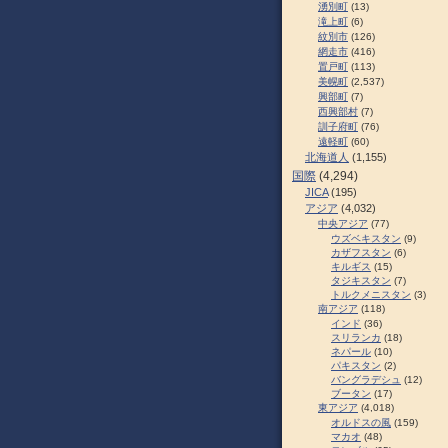
湧別町
(13)
滝上町
(6)
紋別市
(126)
網走市
(416)
置戸町
(113)
美幌町
(2,537)
興部町
(7)
西興部村
(7)
訓子府町
(76)
遠軽町
(60)
北海道人
(1,155)
国際
(4,294)
JICA
(195)
アジア
(4,032)
中央アジア
(77)
ウズベキスタン
(9)
カザフスタン
(6)
キルギス
(15)
タジキスタン
(7)
トルクメニスタン
(3)
南アジア
(118)
インド
(36)
スリランカ
(18)
ネパール
(10)
パキスタン
(2)
バングラデシュ
(12)
ブータン
(17)
東アジア
(4,018)
オルドスの風
(159)
マカオ
(48)