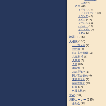
ソチ
(29)
西欧
(445)
イギリス
(211)
スコットランド
(15)
オランダ
(40)
ドイツ
(122)
フランス
(121)
ベルギー
(13)
ポルトガル
(5)
モナコ
(2)
地震
(1,015)
大相撲
(100)
一山本大生
(4)
仲の国
(4)
北の富士勝昭
(11)
北青鵬 治
(6)
大砂嵐
(6)
大鵬
(28)
御嶽海
(2)
旭大星託也
(3)
照ノ富士春雄
(6)
王鵬幸之介
(2)
琴紺野優紀
(13)
白鵬
(17)
矢後太規
(4)
宇宙
(234)
川柳コーナー
(235)
俳句会
(20)