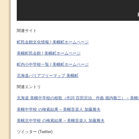
関連サイト
町民会館文化情報 | 美幌町ホームページ
美幌町民会館 | 美幌町ホームページ
町内小中学校一覧 | 美幌町ホームページ
北海道バリアフリーマップ 美幌町
関連エントリ
北海道 美幌中学校の校歌（作詞 百田宗治、作曲 堀内敬三） – 美幌
美幌中学校 の検索結果 – 美幌音楽人 加藤雅夫
美幌北中学校 の検索結果 – 美幌音楽人 加藤雅夫
ツイッター (Twitter)