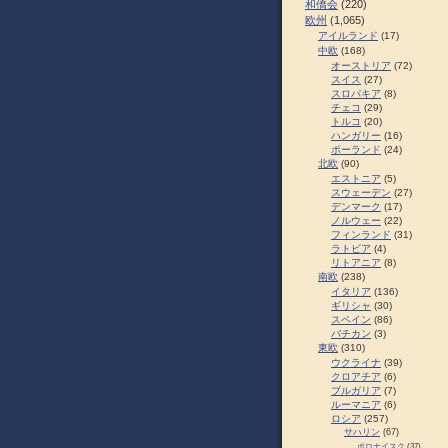
和僑会
(220)
欧州
(1,065)
アイルランド
(17)
中欧
(168)
オーストリア
(72)
スイス
(27)
スロパキア
(8)
チェコ
(29)
トルコ
(20)
ハンガリー
(16)
ポーランド
(24)
北欧
(90)
エストニア
(5)
スウェーデン
(27)
デンマーク
(17)
ノルウェー
(22)
フィンランド
(31)
ラトビア
(4)
リトアニア
(8)
南欧
(238)
イタリア
(136)
ギリシャ
(30)
スペイン
(86)
バチカン
(3)
東欧
(310)
ウクライナ
(39)
クロアチア
(6)
ブルガリア
(7)
ルーマニア
(6)
ロシア
(257)
サハリン
(67)
ポロナイスク
(37)