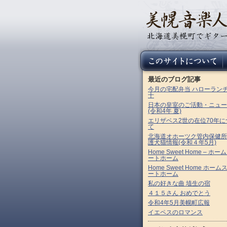
最近のブログ記事
今月の宅配弁当 ハローラン
十
日本の皇室のご活動・ニュー
(令和4年 夏)
エリザベス2世の在位70年に
て
北海道オホーツク管内保健所
護犬猫情報(令和４年5月)
Home Sweet Home – ホー
ートホーム
Home Sweet Home ホーム
ートホーム
私の好きな曲 埴生の宿
４１５さん おめでとう
令和4年5月美幌町広報
イエペスのロマンス