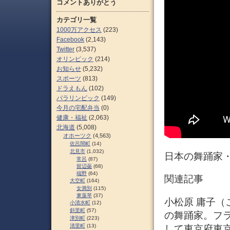
コメントありがとう
カテゴリ一覧
1000万アクセス
(223)
Facebook
(2,143)
Twitter
(3,537)
オリンピック
(214)
お知らせ
(5,232)
スポーツ
(813)
ドラえもん
(102)
パラリンピック
(149)
今月の宅配弁当
(0)
健康・福祉
(2,063)
北海道
(5,008)
オホーツク
(4,563)
佐呂間町
(14)
北見市
(1,032)
日本の舞踊家
常呂
(87)
留辺蘂
(68)
端野
(64)
関連記事
大空町
(164)
女満別
(115)
東藻琴
(37)
小松原 庸子（こ
小清水町
(12)
斜里町
(57)
の舞踊家。フラ
津別町
(223)
清里町
(13)
して東京府東