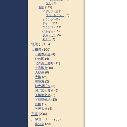
ソチ
(29)
西欧
(445)
イギリス
(211)
スコットランド
(15)
オランダ
(40)
ドイツ
(122)
フランス
(121)
ベルギー
(13)
ポルトガル
(5)
モナコ
(2)
地震
(1,015)
大相撲
(100)
一山本大生
(4)
仲の国
(4)
北の富士勝昭
(11)
北青鵬 治
(6)
大砂嵐
(6)
大鵬
(28)
御嶽海
(2)
旭大星託也
(3)
照ノ富士春雄
(6)
王鵬幸之介
(2)
琴紺野優紀
(13)
白鵬
(17)
矢後太規
(4)
宇宙
(234)
川柳コーナー
(235)
俳句会
(20)