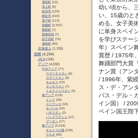
湧別町
(13)
幼い頃から、
滝上町
(6)
紋別市
(126)
い、15歳の
網走市
(416)
置戸町
(113)
める。女子美術
美幌町
(2,537)
に単身スペイ
興部町
(7)
西興部村
(7)
を学びステージ
訓子府町
(76)
遠軽町
(60)
年）スペイン舞
北海道人
(1,155)
賞歴 / 197
国際
(4,294)
JICA
(195)
舞踊部門大賞『
アジア
(4,032)
中央アジア
(77)
ナン賞（アンダ
ウズベキスタン
(9)
/ 1996年、紫
カザフスタン
(6)
キルギス
(15)
ス・デ・アンダ
タジキスタン
(7)
トルクメニスタン
(3)
パス・デル・カ
南アジア
(118)
インド
(36)
イン国） / 
スリランカ
(18)
ネパール
(10)
ペイン国王陛下
パキスタン
(2)
バングラデシュ
(12)
ブータン
(17)
東アジア
(4,018)
オルドスの風
(159)
マカオ
(48)