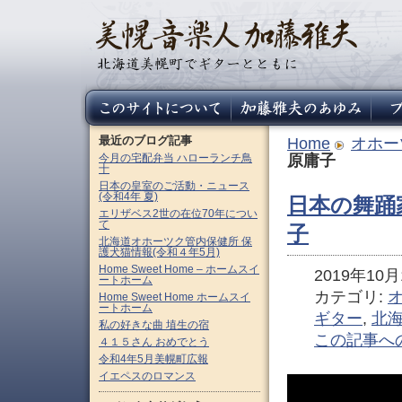
最近のブログ記事
Home
オホー
今月の宅配弁当 ハローランチ鳥
原庸子
十
日本の皇室のご活動・ニュース
(令和4年 夏)
日本の舞踊
エリザベス2世の在位70年につい
て
子
北海道オホーツク管内保健所 保
護犬猫情報(令和４年5月)
Home Sweet Home – ホームスイ
2019年10月1
ートホーム
カテゴリ:
Home Sweet Home ホームスイ
ートホーム
ギター
,
北
私の好きな曲 埴生の宿
この記事へ
４１５さん おめでとう
令和4年5月美幌町広報
イエペスのロマンス