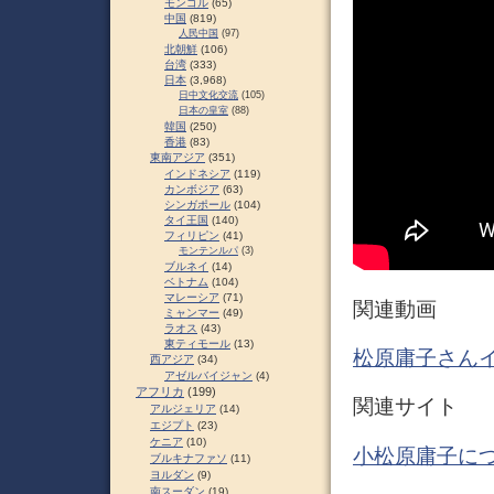
モンゴル
(65)
中国
(819)
人民中国
(97)
北朝鮮
(106)
台湾
(333)
日本
(3,968)
日中文化交流
(105)
日本の皇室
(88)
韓国
(250)
香港
(83)
東南アジア
(351)
インドネシア
(119)
カンボジア
(63)
シンガポール
(104)
タイ王国
(140)
フィリピン
(41)
モンテンルパ
(3)
ブルネイ
(14)
ベトナム
(104)
マレーシア
(71)
関連動画
ミャンマー
(49)
ラオス
(43)
東ティモール
(13)
松原庸子さんインタ
西アジア
(34)
アゼルバイジャン
(4)
アフリカ
(199)
関連サイト
アルジェリア
(14)
エジプト
(23)
ケニア
(10)
小松原庸子につ
ブルキナファソ
(11)
ヨルダン
(9)
南スーダン
(19)