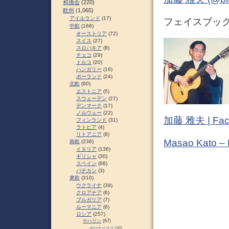
和僑会
(220)
欧州
(1,065)
アイルランド
(17)
フェイスブック (
中欧
(168)
オーストリア
(72)
スイス
(27)
スロパキア
(8)
チェコ
(29)
トルコ
(20)
ハンガリー
(16)
ポーランド
(24)
北欧
(90)
エストニア
(5)
スウェーデン
(27)
デンマーク
(17)
ノルウェー
(22)
加藤 雅夫 | Fac
フィンランド
(31)
ラトビア
(4)
リトアニア
(8)
Masao Kato –
南欧
(238)
イタリア
(136)
ギリシャ
(30)
スペイン
(86)
バチカン
(3)
東欧
(310)
ウクライナ
(39)
クロアチア
(6)
ブルガリア
(7)
ルーマニア
(6)
ロシア
(257)
サハリン
(67)
ポロナイスク
(37)