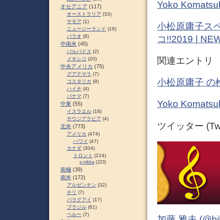
Yoko Kom
オセアニア
(117)
オーストラリア
(33)
サモア
(1)
小松原庸子スペ
ニュージーランド
(16)
パラオ
(8)
コ!!2019 |
中南米
(45)
バルバドス
(2)
関連エントリ
メキシコ
(20)
中央アメリカ
(75)
グアテマラ
(7)
小松原庸子 の
コスタリカ
(9)
ハイチ
(4)
パナマ
(7)
Yoko Koma
中東
(55)
イスラエル
(18)
サウジアラビア
(4)
ツイッター (Twit
北米
(773)
アメリカ
(474)
ハワイ
(47)
カナダ
(304)
トロント
(224)
e-nikka
(223)
南極
(39)
南米
(172)
アルゼンチン
(32)
チリ
(7)
パラグアイ
(17)
ブラジル
(61)
ペルー
(7)
加藤 雅夫 (@bihor