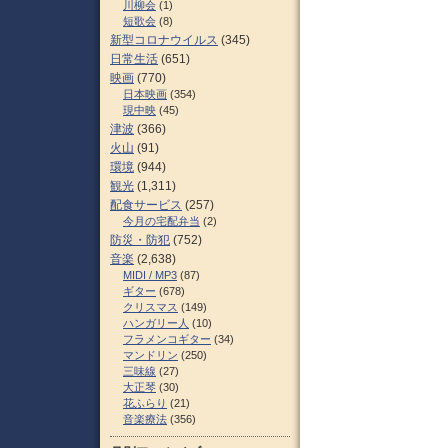
川柳会
(1)
短歌会
(8)
新型コロナウイルス
(345)
日常生活
(651)
映画
(770)
日本映画
(354)
現中映
(45)
津波
(366)
火山
(91)
環境
(944)
観光
(1,311)
配食サービス
(257)
今月の宅配弁当
(2)
防災・防犯
(752)
音楽
(2,638)
MIDI / MP3
(87)
ギター
(678)
クリスマス
(149)
ハンガリー人
(10)
フラメンコギター
(34)
マンドリン
(250)
三味線
(27)
大正琴
(30)
花ふらり
(21)
音楽療法
(356)