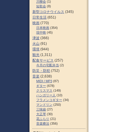
川柳会
(1)
短歌会
(8)
新型コロナウイルス
(345)
日常生活
(651)
映画
(770)
日本映画
(354)
現中映
(45)
津波
(366)
火山
(91)
環境
(944)
観光
(1,311)
配食サービス
(257)
今月の宅配弁当
(2)
防災・防犯
(752)
音楽
(2,638)
MIDI / MP3
(87)
ギター
(678)
クリスマス
(149)
ハンガリー人
(10)
フラメンコギター
(34)
マンドリン
(250)
三味線
(27)
大正琴
(30)
花ふらり
(21)
音楽療法
(356)