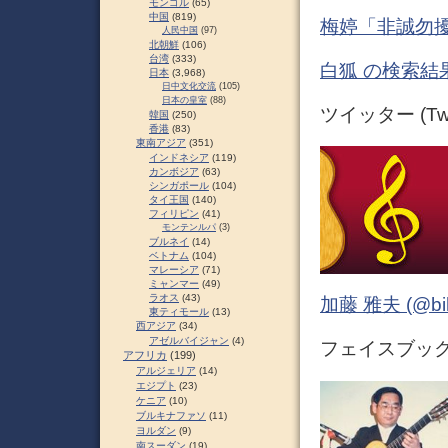
モンゴル
(65)
中国
(819)
梅婷「非誠勿擾
人民中国
(97)
北朝鮮
(106)
台湾
(333)
白狐 の検索結果
日本
(3,968)
日中文化交流
(105)
日本の皇室
(88)
ツイッター (Twit
韓国
(250)
香港
(83)
東南アジア
(351)
インドネシア
(119)
カンボジア
(63)
シンガポール
(104)
タイ王国
(140)
フィリピン
(41)
モンテンルパ
(3)
ブルネイ
(14)
ベトナム
(104)
マレーシア
(71)
ミャンマー
(49)
ラオス
(43)
加藤 雅夫 (@bihor
東ティモール
(13)
西アジア
(34)
アゼルバイジャン
(4)
フェイスブック (
アフリカ
(199)
アルジェリア
(14)
エジプト
(23)
ケニア
(10)
ブルキナファソ
(11)
ヨルダン
(9)
南スーダン
(19)