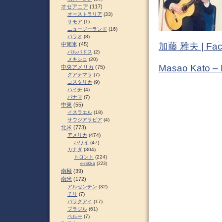
オセアニア
(117)
オーストラリア
(33)
サモア
(1)
ニュージーランド
(16)
パラオ
(8)
加藤 雅夫 | Fac
中南米
(45)
バルバドス
(2)
メキシコ
(20)
Masao Kato –
中央アメリカ
(75)
グアテマラ
(7)
コスタリカ
(9)
ハイチ
(4)
パナマ
(7)
中東
(55)
イスラエル
(18)
サウジアラビア
(4)
北米
(773)
アメリカ
(474)
ハワイ
(47)
カナダ
(304)
トロント
(224)
e-nikka
(223)
南極
(39)
南米
(172)
アルゼンチン
(32)
チリ
(7)
パラグアイ
(17)
ブラジル
(61)
ペルー
(7)