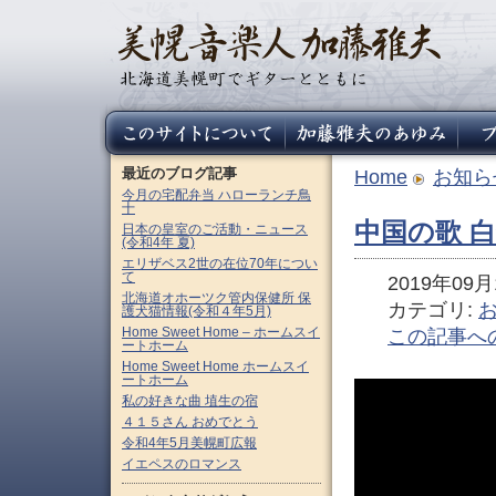
最近のブログ記事
Home
お知ら
今月の宅配弁当 ハローランチ鳥
十
中国の歌 白
日本の皇室のご活動・ニュース
(令和4年 夏)
エリザベス2世の在位70年につい
て
2019年09月1
北海道オホーツク管内保健所 保
カテゴリ:
護犬猫情報(令和４年5月)
Home Sweet Home – ホームスイ
この記事へ
ートホーム
Home Sweet Home ホームスイ
ートホーム
私の好きな曲 埴生の宿
４１５さん おめでとう
令和4年5月美幌町広報
イエペスのロマンス