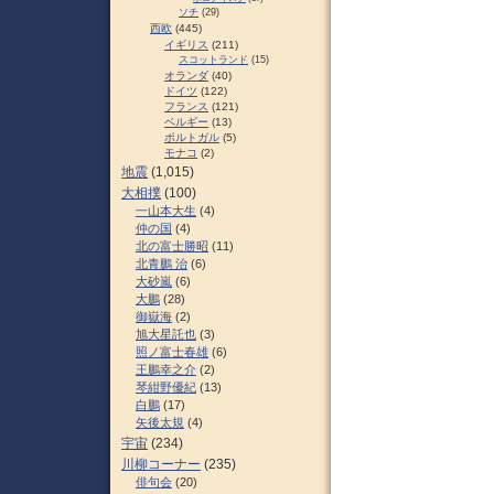
ソチ
(29)
西欧
(445)
イギリス
(211)
スコットランド
(15)
オランダ
(40)
ドイツ
(122)
フランス
(121)
ベルギー
(13)
ポルトガル
(5)
モナコ
(2)
地震
(1,015)
大相撲
(100)
一山本大生
(4)
仲の国
(4)
北の富士勝昭
(11)
北青鵬 治
(6)
大砂嵐
(6)
大鵬
(28)
御嶽海
(2)
旭大星託也
(3)
照ノ富士春雄
(6)
王鵬幸之介
(2)
琴紺野優紀
(13)
白鵬
(17)
矢後太規
(4)
宇宙
(234)
川柳コーナー
(235)
俳句会
(20)