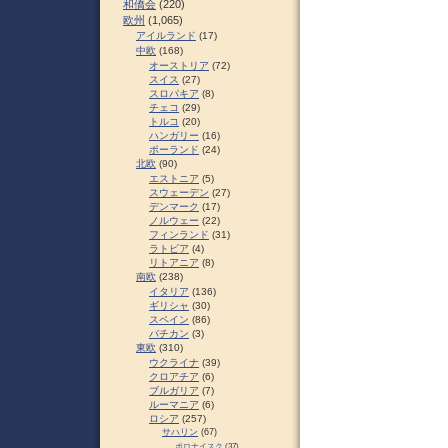
和僑会
(220)
欧州
(1,065)
アイルランド
(17)
中欧
(168)
オーストリア
(72)
スイス
(27)
スロパキア
(8)
チェコ
(29)
トルコ
(20)
ハンガリー
(16)
ポーランド
(24)
北欧
(90)
エストニア
(5)
スウェーデン
(27)
デンマーク
(17)
ノルウェー
(22)
フィンランド
(31)
ラトビア
(4)
リトアニア
(8)
南欧
(238)
イタリア
(136)
ギリシャ
(30)
スペイン
(86)
バチカン
(3)
東欧
(310)
ウクライナ
(39)
クロアチア
(6)
ブルガリア
(7)
ルーマニア
(6)
ロシア
(257)
サハリン
(67)
ポロナイスク
(37)