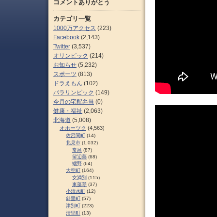
コメントありがとう
カテゴリ一覧
1000万アクセス
(223)
Facebook
(2,143)
Twitter
(3,537)
オリンピック
(214)
お知らせ
(5,232)
スポーツ
(813)
ドラえもん
(102)
パラリンピック
(149)
今月の宅配弁当
(0)
健康・福祉
(2,063)
北海道
(5,008)
オホーツク
(4,563)
佐呂間町
(14)
北見市
(1,032)
常呂
(87)
留辺蘂
(68)
端野
(64)
大空町
(164)
女満別
(115)
東藻琴
(37)
小清水町
(12)
斜里町
(57)
津別町
(223)
清里町
(13)