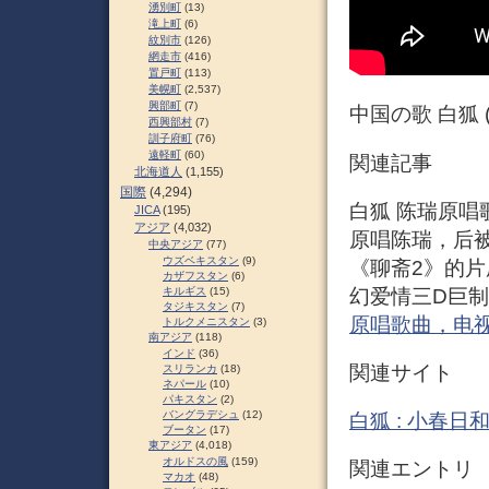
湧別町
(13)
滝上町
(6)
紋別市
(126)
網走市
(416)
置戸町
(113)
美幌町
(2,537)
興部町
(7)
中国の歌 白狐 
西興部村
(7)
訓子府町
(76)
遠軽町
(60)
関連記事
北海道人
(1,155)
国際
(4,294)
白狐 陈瑞原唱
JICA
(195)
アジア
(4,032)
原唱陈瑞，后被
中央アジア
(77)
ウズベキスタン
(9)
《聊斋2》的片
カザフスタン
(6)
幻爱情三D巨制
キルギス
(15)
タジキスタン
(7)
原唱歌曲，电视
トルクメニスタン
(3)
南アジア
(118)
インド
(36)
関連サイト
スリランカ
(18)
ネパール
(10)
パキスタン
(2)
バングラデシュ
(12)
白狐 : 小春日
ブータン
(17)
東アジア
(4,018)
オルドスの風
(159)
関連エントリ
マカオ
(48)