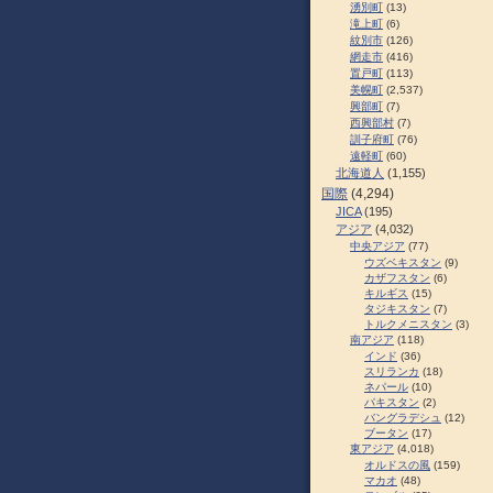
湧別町
(13)
滝上町
(6)
紋別市
(126)
網走市
(416)
置戸町
(113)
美幌町
(2,537)
興部町
(7)
西興部村
(7)
訓子府町
(76)
遠軽町
(60)
北海道人
(1,155)
国際
(4,294)
JICA
(195)
アジア
(4,032)
中央アジア
(77)
ウズベキスタン
(9)
カザフスタン
(6)
キルギス
(15)
タジキスタン
(7)
トルクメニスタン
(3)
南アジア
(118)
インド
(36)
スリランカ
(18)
ネパール
(10)
パキスタン
(2)
バングラデシュ
(12)
ブータン
(17)
東アジア
(4,018)
オルドスの風
(159)
マカオ
(48)