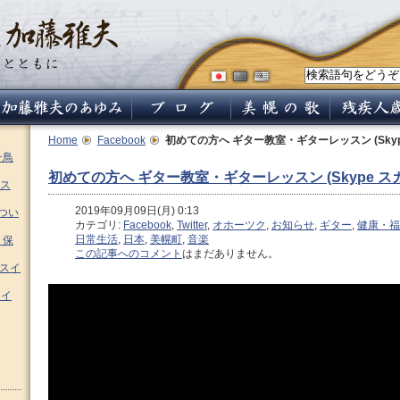
Home
Facebook
初めての方へ ギター教室・ギターレッスン (Skyp
チ鳥
初めての方へ ギター教室・ギターレッスン (Skype ス
ス
2019年09月09日(月) 0:13
つい
カテゴリ:
Facebook
,
Twitter
,
オホーツク
,
お知らせ
,
ギター
,
健康・福
日常生活
,
日本
,
美幌町
,
音楽
 保
この記事へのコメント
はまだありません。
ムスイ
スイ