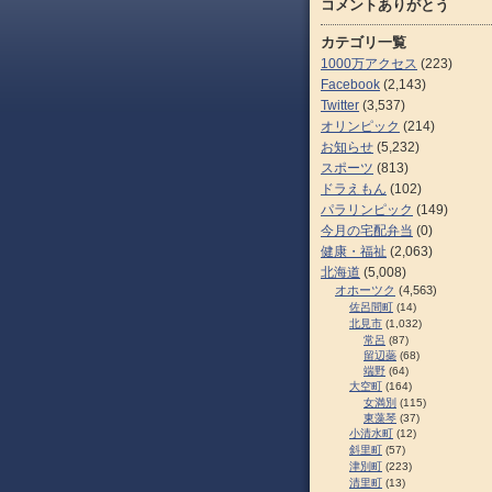
コメントありがとう
カテゴリ一覧
1000万アクセス
(223)
Facebook
(2,143)
Twitter
(3,537)
オリンピック
(214)
お知らせ
(5,232)
スポーツ
(813)
ドラえもん
(102)
パラリンピック
(149)
今月の宅配弁当
(0)
健康・福祉
(2,063)
北海道
(5,008)
オホーツク
(4,563)
佐呂間町
(14)
北見市
(1,032)
常呂
(87)
留辺蘂
(68)
端野
(64)
大空町
(164)
女満別
(115)
東藻琴
(37)
小清水町
(12)
斜里町
(57)
津別町
(223)
清里町
(13)