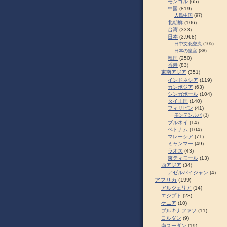
モンゴル
(65)
中国
(819)
人民中国
(97)
北朝鮮
(106)
台湾
(333)
日本
(3,968)
日中文化交流
(105)
日本の皇室
(88)
韓国
(250)
香港
(83)
東南アジア
(351)
インドネシア
(119)
カンボジア
(63)
シンガポール
(104)
タイ王国
(140)
フィリピン
(41)
モンテンルパ
(3)
ブルネイ
(14)
ベトナム
(104)
マレーシア
(71)
ミャンマー
(49)
ラオス
(43)
東ティモール
(13)
西アジア
(34)
アゼルバイジャン
(4)
アフリカ
(199)
アルジェリア
(14)
エジプト
(23)
ケニア
(10)
ブルキナファソ
(11)
ヨルダン
(9)
南スーダン
(19)