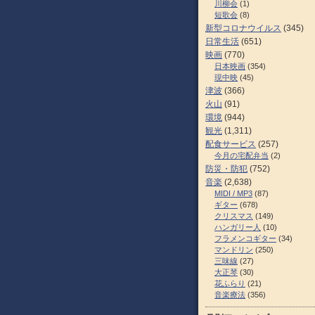
川柳会
(1)
短歌会
(8)
新型コロナウイルス
(345)
日常生活
(651)
映画
(770)
日本映画
(354)
現中映
(45)
津波
(366)
火山
(91)
環境
(944)
観光
(1,311)
配食サービス
(257)
今月の宅配弁当
(2)
防災・防犯
(752)
音楽
(2,638)
MIDI / MP3
(87)
ギター
(678)
クリスマス
(149)
ハンガリー人
(10)
フラメンコギター
(34)
マンドリン
(250)
三味線
(27)
大正琴
(30)
花ふらり
(21)
音楽療法
(356)