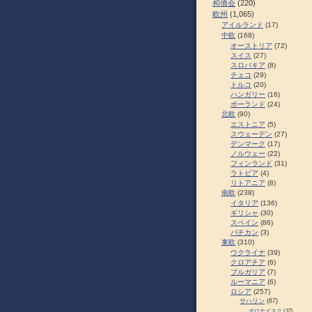
和僑会
(220)
欧州
(1,065)
アイルランド
(17)
中欧
(168)
オーストリア
(72)
スイス
(27)
スロパキア
(8)
チェコ
(29)
トルコ
(20)
ハンガリー
(16)
ポーランド
(24)
北欧
(90)
エストニア
(5)
スウェーデン
(27)
デンマーク
(17)
ノルウェー
(22)
フィンランド
(31)
ラトビア
(4)
リトアニア
(8)
南欧
(238)
イタリア
(136)
ギリシャ
(30)
スペイン
(86)
バチカン
(3)
東欧
(310)
ウクライナ
(39)
クロアチア
(6)
ブルガリア
(7)
ルーマニア
(6)
ロシア
(257)
サハリン
(67)
ポロナイスク
(37)