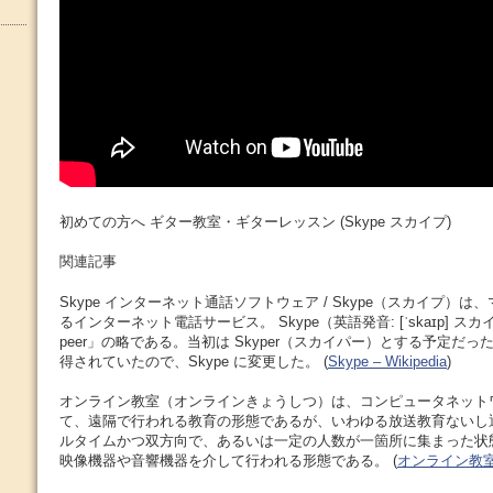
初めての方へ ギター教室・ギターレッスン (Skype スカイプ)
関連記事
Skype インターネット通話ソフトウェア / Skype（スカイプ）
るインターネット電話サービス。 Skype（英語発音: [ˈskaɪp] スカイプ）
peer」の略である。当初は Skyper（スカイパー）とする予定だ
得されていたので、Skype に変更した。 (
Skype – Wikipedia
)
オンライン教室（オンラインきょうしつ）は、コンピュータネット
て、遠隔で行われる教育の形態であるが、いわゆる放送教育ないし
ルタイムかつ双方向で、あるいは一定の人数が一箇所に集まった状
映像機器や音響機器を介して行われる形態である。 (
オンライン教室 – 