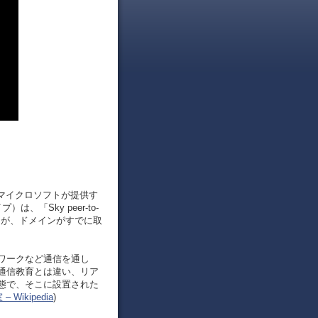
は、マイクロソフトが提供す
は、「Sky peer-to-
ったが、ドメインがすでに取
ワークなど通信を通し
通信教育とは違い、リア
態で、そこに設置された
Wikipedia
)