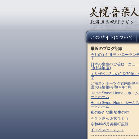
最近のブログ記事
今月の宅配弁当 ハローラン
十
日本の皇室のご活動・ニュー
(令和4年 夏)
エリザベス2世の在位70年に
て
北海道オホーツク管内保健所
護犬猫情報(令和４年5月)
Home Sweet Home – ホー
ートホーム
Home Sweet Home ホーム
ートホーム
私の好きな曲 埴生の宿
４１５さん おめでとう
令和4年5月美幌町広報
イエペスのロマンス