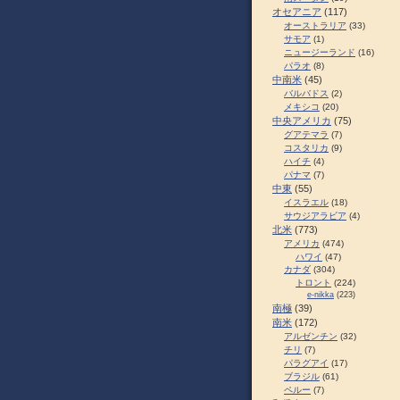
オセアニア
(117)
オーストラリア
(33)
サモア
(1)
ニュージーランド
(16)
パラオ
(8)
中南米
(45)
バルバドス
(2)
メキシコ
(20)
中央アメリカ
(75)
グアテマラ
(7)
コスタリカ
(9)
ハイチ
(4)
パナマ
(7)
中東
(55)
イスラエル
(18)
サウジアラビア
(4)
北米
(773)
アメリカ
(474)
ハワイ
(47)
カナダ
(304)
トロント
(224)
e-nikka
(223)
南極
(39)
南米
(172)
アルゼンチン
(32)
チリ
(7)
パラグアイ
(17)
ブラジル
(61)
ペルー
(7)