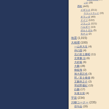
ソチ
(29)
西欧
(445)
イギリス
(211)
スコットランド
(15)
オランダ
(40)
ドイツ
(122)
フランス
(121)
ベルギー
(13)
ポルトガル
(5)
モナコ
(2)
地震
(1,015)
大相撲
(100)
一山本大生
(4)
仲の国
(4)
北の富士勝昭
(11)
北青鵬 治
(6)
大砂嵐
(6)
大鵬
(28)
御嶽海
(2)
旭大星託也
(3)
照ノ富士春雄
(6)
王鵬幸之介
(2)
琴紺野優紀
(13)
白鵬
(17)
矢後太規
(4)
宇宙
(234)
川柳コーナー
(235)
俳句会
(20)