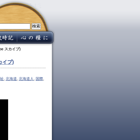
e スカイプ)
カイプ)
祉
,
北海道
,
北海道人
,
国際
,