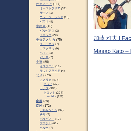
オセアニア
(117)
オーストラリア
(33)
サモア
(1)
ニュージーランド
(16)
パラオ
(8)
中南米
(45)
バルバドス
(2)
メキシコ
(20)
加藤 雅夫 | Fac
中央アメリカ
(75)
グアテマラ
(7)
コスタリカ
(9)
Masao Kato –
ハイチ
(4)
パナマ
(7)
中東
(55)
イスラエル
(18)
サウジアラビア
(4)
北米
(773)
アメリカ
(474)
ハワイ
(47)
カナダ
(304)
トロント
(224)
e-nikka
(223)
南極
(39)
南米
(172)
アルゼンチン
(32)
チリ
(7)
パラグアイ
(17)
ブラジル
(61)
ペルー
(7)