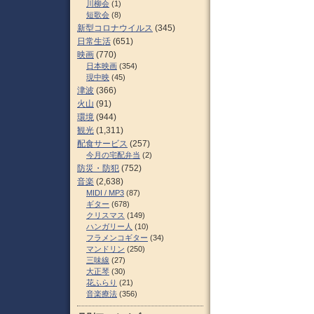
川柳会
(1)
短歌会
(8)
新型コロナウイルス
(345)
日常生活
(651)
映画
(770)
日本映画
(354)
現中映
(45)
津波
(366)
火山
(91)
環境
(944)
観光
(1,311)
配食サービス
(257)
今月の宅配弁当
(2)
防災・防犯
(752)
音楽
(2,638)
MIDI / MP3
(87)
ギター
(678)
クリスマス
(149)
ハンガリー人
(10)
フラメンコギター
(34)
マンドリン
(250)
三味線
(27)
大正琴
(30)
花ふらり
(21)
音楽療法
(356)