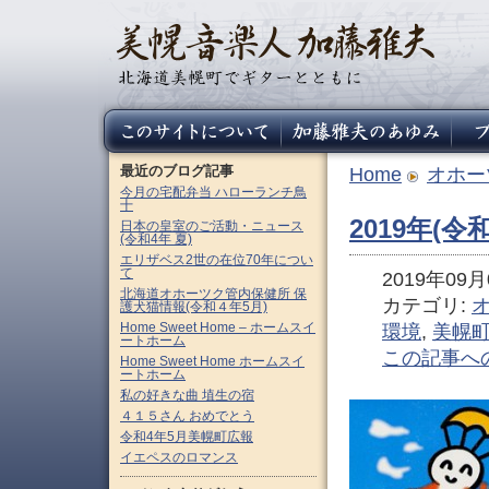
最近のブログ記事
Home
オホー
今月の宅配弁当 ハローランチ鳥
十
2019年(
日本の皇室のご活動・ニュース
(令和4年 夏)
エリザベス2世の在位70年につい
て
2019年09月0
北海道オホーツク管内保健所 保
カテゴリ:
護犬猫情報(令和４年5月)
Home Sweet Home – ホームスイ
環境
,
美幌
ートホーム
この記事へ
Home Sweet Home ホームスイ
ートホーム
私の好きな曲 埴生の宿
４１５さん おめでとう
令和4年5月美幌町広報
イエペスのロマンス