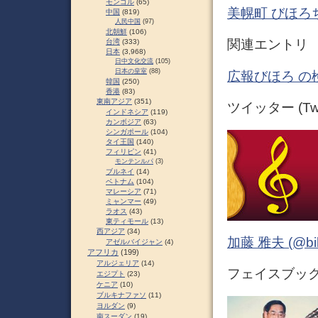
モンゴル
(65)
美幌町 びほろちょ
中国
(819)
人民中国
(97)
北朝鮮
(106)
関連エントリ
台湾
(333)
日本
(3,968)
日中文化交流
(105)
日本の皇室
(88)
広報びほろ の
韓国
(250)
香港
(83)
東南アジア
(351)
ツイッター (Twit
インドネシア
(119)
カンボジア
(63)
シンガポール
(104)
タイ王国
(140)
フィリピン
(41)
モンテンルパ
(3)
ブルネイ
(14)
ベトナム
(104)
マレーシア
(71)
ミャンマー
(49)
ラオス
(43)
東ティモール
(13)
西アジア
(34)
加藤 雅夫 (@bihor
アゼルバイジャン
(4)
アフリカ
(199)
アルジェリア
(14)
フェイスブック (
エジプト
(23)
ケニア
(10)
ブルキナファソ
(11)
ヨルダン
(9)
南スーダン
(19)