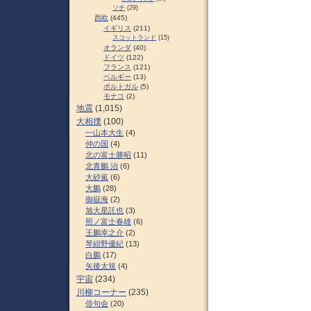
ソチ
(29)
西欧
(445)
イギリス
(211)
スコットランド
(15)
オランダ
(40)
ドイツ
(122)
フランス
(121)
ベルギー
(13)
ポルトガル
(5)
モナコ
(2)
地震
(1,015)
大相撲
(100)
一山本大生
(4)
仲の国
(4)
北の富士勝昭
(11)
北青鵬 治
(6)
大砂嵐
(6)
大鵬
(28)
御嶽海
(2)
旭大星託也
(3)
照ノ富士春雄
(6)
王鵬幸之介
(2)
琴紺野優紀
(13)
白鵬
(17)
矢後太規
(4)
宇宙
(234)
川柳コーナー
(235)
俳句会
(20)