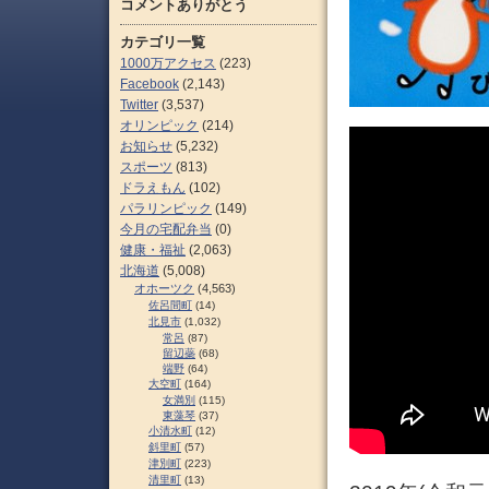
コメントありがとう
カテゴリ一覧
1000万アクセス
(223)
Facebook
(2,143)
Twitter
(3,537)
オリンピック
(214)
お知らせ
(5,232)
スポーツ
(813)
ドラえもん
(102)
パラリンピック
(149)
今月の宅配弁当
(0)
健康・福祉
(2,063)
北海道
(5,008)
オホーツク
(4,563)
佐呂間町
(14)
北見市
(1,032)
常呂
(87)
留辺蘂
(68)
端野
(64)
大空町
(164)
女満別
(115)
東藻琴
(37)
小清水町
(12)
斜里町
(57)
津別町
(223)
清里町
(13)