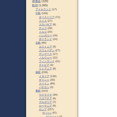
和僑会
(220)
欧州
(1,065)
アイルランド
(17)
中欧
(168)
オーストリア
(72)
スイス
(27)
スロパキア
(8)
チェコ
(29)
トルコ
(20)
ハンガリー
(16)
ポーランド
(24)
北欧
(90)
エストニア
(5)
スウェーデン
(27)
デンマーク
(17)
ノルウェー
(22)
フィンランド
(31)
ラトビア
(4)
リトアニア
(8)
南欧
(238)
イタリア
(136)
ギリシャ
(30)
スペイン
(86)
バチカン
(3)
東欧
(310)
ウクライナ
(39)
クロアチア
(6)
ブルガリア
(7)
ルーマニア
(6)
ロシア
(257)
サハリン
(67)
ポロナイスク
(37)