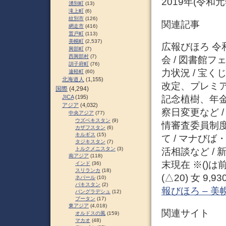
2019年(令和
湧別町
(13)
滝上町
(6)
紋別市
(126)
関連記事
網走市
(416)
置戸町
(113)
美幌町
(2,537)
広報びほろ 令和
興部町
(7)
西興部村
(7)
会 / 図書館フ
訓子府町
(76)
力状況 / 宝く
遠軽町
(60)
北海道人
(1,155)
改定、プレミア
国際
(4,294)
記念植樹、年金
JICA
(195)
アジア
(4,032)
察日変更など 
中央アジア
(77)
ウズベキスタン
(9)
情審査委員制度な
カザフスタン
(6)
キルギス
(15)
て / マナび
タジキスタン
(7)
トルクメニスタン
(3)
活相談など / 新
南アジア
(118)
末現在 ※()は前月
インド
(36)
スリランカ
(18)
(△20) 女 9,9
ネパール
(10)
パキスタン
(2)
報びほろ – 
バングラデシュ
(12)
ブータン
(17)
東アジア
(4,018)
関連サイト
オルドスの風
(159)
マカオ
(48)