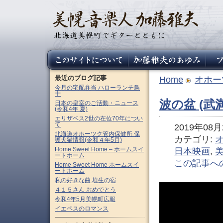
最近のブログ記事
Home
オホー
今月の宅配弁当 ハローランチ鳥
十
波の盆 (武
日本の皇室のご活動・ニュース
(令和4年 夏)
エリザベス2世の在位70年につい
て
2019年08月2
北海道オホーツク管内保健所 保
カテゴリ:
護犬猫情報(令和４年5月)
Home Sweet Home – ホームスイ
日本映画
,
ートホーム
この記事へ
Home Sweet Home ホームスイ
ートホーム
私の好きな曲 埴生の宿
４１５さん おめでとう
令和4年5月美幌町広報
イエペスのロマンス