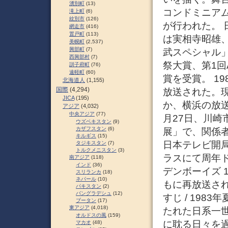
湧別町
(13)
コンドミニア
滝上町
(6)
紋別市
(126)
が行われた。
網走市
(416)
置戸町
(113)
は実相寺昭雄
美幌町
(2,537)
興部町
(7)
武スペシャル」
西興部村
(7)
祭大賞、第1回
訓子府町
(76)
遠軽町
(60)
賞を受賞。 1
北海道人
(1,155)
国際
(4,294)
放送された。
JICA
(195)
か、横浜の放送
アジア
(4,032)
中央アジア
(77)
月27日、川
ウズベキスタン
(9)
カザフスタン
(6)
展」で、関係者
キルギス
(15)
日本テレビ開局
タジキスタン
(7)
トルクメニスタン
(3)
ラスにて周年
南アジア
(118)
インド
(36)
デンボーイズ 
スリランカ
(18)
ネパール
(10)
もに再放送され
パキスタン
(2)
バングラデシュ
(12)
すじ / 19
ブータン
(17)
東アジア
(4,018)
たれた日系一
オルドスの風
(159)
に耽る日々を
マカオ
(48)