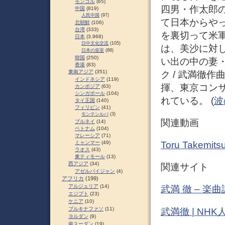
モンゴル
(65)
四男・作太郎
中国
(819)
人民中国
(97)
て日本からや
北朝鮮
(106)
台湾
(333)
を裏切って米
日本
(3,968)
日中文化交流
(105)
は、美沙に対
日本の皇室
(88)
韓国
(250)
い出の中の妻
香港
(83)
東南アジア
(351)
ク / 武満徹
インドネシア
(119)
揮、東京コン
カンボジア
(63)
シンガポール
(104)
れている。 (
波の
タイ王国
(140)
フィリピン
(41)
モンテンルパ
(3)
関連動画
ブルネイ
(14)
ベトナム
(104)
マレーシア
(71)
Toru Takemi
ミャンマー
(49)
ラオス
(43)
東ティモール
(13)
西アジア
(34)
関連サイト
アゼルバイジャン
(4)
アフリカ
(199)
アルジェリア
(14)
武満 徹 – 楽
エジプト
(23)
ケニア
(10)
ブルキナファソ
(11)
武満徹 | NHK
ヨルダン
(9)
南スーダン
(19)