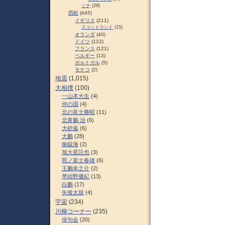
ソチ
(29)
西欧
(445)
イギリス
(211)
スコットランド
(15)
オランダ
(40)
ドイツ
(122)
フランス
(121)
ベルギー
(13)
ポルトガル
(5)
モナコ
(2)
地震
(1,015)
大相撲
(100)
一山本大生
(4)
仲の国
(4)
北の富士勝昭
(11)
北青鵬 治
(6)
大砂嵐
(6)
大鵬
(28)
御嶽海
(2)
旭大星託也
(3)
照ノ富士春雄
(6)
王鵬幸之介
(2)
琴紺野優紀
(13)
白鵬
(17)
矢後太規
(4)
宇宙
(234)
川柳コーナー
(235)
俳句会
(20)