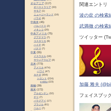
関連エントリ
オセアニア
(117)
オーストラリア
(33)
サモア
(1)
波の盆 の検索
ニュージーランド
(16)
パラオ
(8)
中南米
(45)
武満徹 の検索
バルバドス
(2)
メキシコ
(20)
中央アメリカ
(75)
ツイッター (Twit
グアテマラ
(7)
コスタリカ
(9)
ハイチ
(4)
パナマ
(7)
中東
(55)
イスラエル
(18)
サウジアラビア
(4)
北米
(773)
アメリカ
(474)
ハワイ
(47)
カナダ
(304)
トロント
(224)
e-nikka
(223)
加藤 雅夫 (@bihor
南極
(39)
南米
(172)
アルゼンチン
(32)
フェイスブック (
チリ
(7)
パラグアイ
(17)
ブラジル
(61)
ペルー
(7)