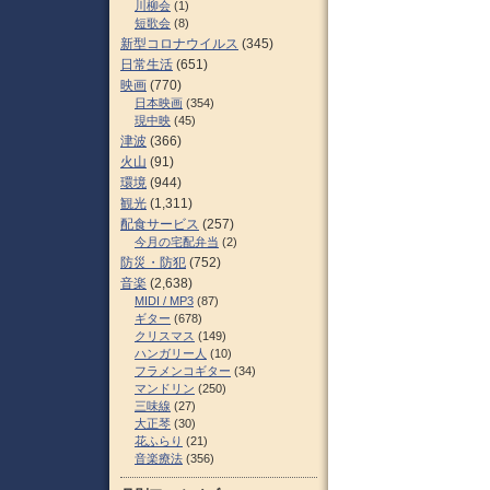
川柳会
(1)
短歌会
(8)
新型コロナウイルス
(345)
日常生活
(651)
映画
(770)
日本映画
(354)
現中映
(45)
津波
(366)
火山
(91)
環境
(944)
観光
(1,311)
配食サービス
(257)
今月の宅配弁当
(2)
防災・防犯
(752)
音楽
(2,638)
MIDI / MP3
(87)
ギター
(678)
クリスマス
(149)
ハンガリー人
(10)
フラメンコギター
(34)
マンドリン
(250)
三味線
(27)
大正琴
(30)
花ふらり
(21)
音楽療法
(356)