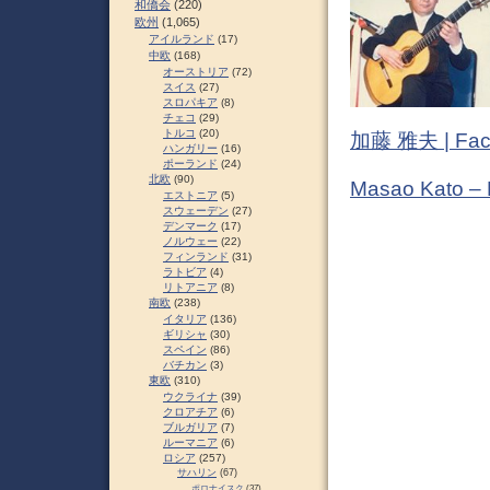
和僑会
(220)
欧州
(1,065)
アイルランド
(17)
中欧
(168)
オーストリア
(72)
スイス
(27)
スロパキア
(8)
チェコ
(29)
トルコ
(20)
加藤 雅夫 | Fac
ハンガリー
(16)
ポーランド
(24)
北欧
(90)
Masao Kato –
エストニア
(5)
スウェーデン
(27)
デンマーク
(17)
ノルウェー
(22)
フィンランド
(31)
ラトビア
(4)
リトアニア
(8)
南欧
(238)
イタリア
(136)
ギリシャ
(30)
スペイン
(86)
バチカン
(3)
東欧
(310)
ウクライナ
(39)
クロアチア
(6)
ブルガリア
(7)
ルーマニア
(6)
ロシア
(257)
サハリン
(67)
ポロナイスク
(37)