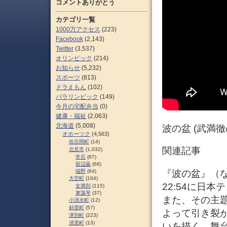
コメントありがとう
カテゴリ一覧
1000万アクセス
(223)
Facebook
(2,143)
Twitter
(3,537)
オリンピック
(214)
お知らせ
(5,232)
スポーツ
(813)
ドラえもん
(102)
パラリンピック
(149)
今月の宅配弁当
(0)
健康・福祉
(2,063)
北海道
(5,008)
波の盆 (武満徹
オホーツク
(4,563)
佐呂間町
(14)
関連記事
北見市
(1,032)
常呂
(87)
留辺蘂
(68)
『波の盆』（なみ
端野
(64)
大空町
(164)
22:54に日
女満別
(115)
東藻琴
(37)
また、その主題
小清水町
(12)
斜里町
(57)
よって引き裂
津別町
(223)
清里町
(13)
いを描く。舞