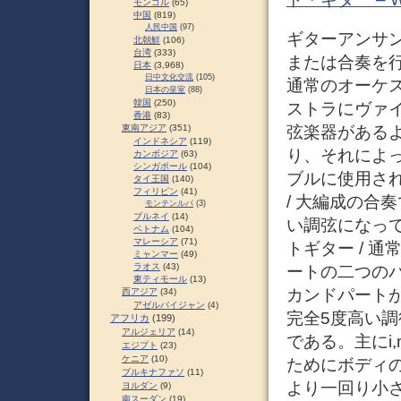
モンゴル
(65)
中国
(819)
人民中国
(97)
ギターアンサ
北朝鮮
(106)
台湾
(333)
または合奏を
日本
(3,968)
日中文化交流
(105)
通常のオーケ
日本の皇室
(88)
韓国
(250)
ストラにヴァ
香港
(83)
東南アジア
(351)
弦楽器がある
インドネシア
(119)
り、それによ
カンボジア
(63)
シンガポール
(104)
ブルに使用さ
タイ王国
(140)
フィリピン
(41)
/ 大編成の合
モンテンルパ
(3)
ブルネイ
(14)
い調弦になっ
ベトナム
(104)
マレーシア
(71)
トギター / 
ミャンマー
(49)
ラオス
(43)
ートの二つの
東ティモール
(13)
カンドパート
西アジア
(34)
アゼルバイジャン
(4)
完全5度高い
アフリカ
(199)
アルジェリア
(14)
である。主にi
エジプト
(23)
ケニア
(10)
ためにボディ
ブルキナファソ
(11)
より一回り小さ
ヨルダン
(9)
南スーダン
(19)