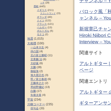
チャンネル – Y
ソチ
(29)
西欧
(445)
イギリス
(211)
バロック風「秋
スコットランド
(15)
ャンネル – You
オランダ
(40)
ドイツ
(122)
フランス
(121)
ベルギー
(13)
新堀寛己チャン
ポルトガル
(5)
Hiroki Niibori
モナコ
(2)
地震
(1,015)
Interview – Y
大相撲
(100)
一山本大生
(4)
仲の国
(4)
関連サイト
北の富士勝昭
(11)
北青鵬 治
(6)
アルトギター 
大砂嵐
(6)
大鵬
(28)
ページ
御嶽海
(2)
旭大星託也
(3)
照ノ富士春雄
(6)
関連エントリ
王鵬幸之介
(2)
琴紺野優紀
(13)
アルトギター 
白鵬
(17)
矢後太規
(4)
宇宙
(234)
ギターアンサン
川柳コーナー
(235)
俳句会
(20)