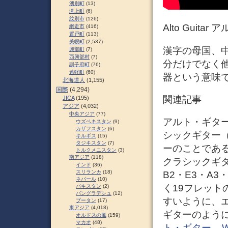
湧別町
(13)
滝上町
(6)
紋別市
(126)
Alto Guit
網走市
(416)
置戸町
(113)
美幌町
(2,537)
漢字の母国、
興部町
(7)
西興部村
(7)
分だけでなく
訓子府町
(76)
遠軽町
(60)
器という意味
北海道人
(1,155)
国際
(4,294)
関連記事
JICA
(195)
アジア
(4,032)
中央アジア
(77)
アルト・ギター（
ウズベキスタン
(9)
カザフスタン
(6)
シックギター
キルギス
(15)
タジキスタン
(7)
ーのことであ
トルクメニスタン
(3)
南アジア
(118)
クラシックギタ
インド
(36)
スリランカ
(18)
B2・E3・A
ネパール
(10)
く19フレット
パキスタン
(2)
バングラデシュ
(12)
すいように、
ブータン
(17)
東アジア
(4,018)
ギターのよう
オルドスの風
(159)
マカオ
(48)
ト・ギター – Wi