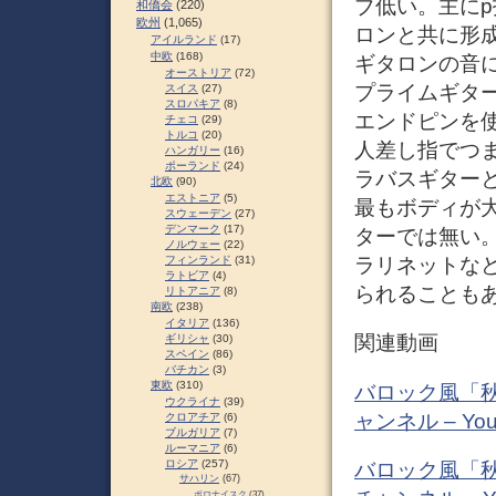
ブ低い。主に
和僑会
(220)
欧州
(1,065)
ロンと共に形
アイルランド
(17)
中欧
(168)
ギタロンの音に
オーストリア
(72)
プライムギタ
スイス
(27)
スロパキア
(8)
エンドピンを
チェコ
(29)
トルコ
(20)
人差し指でつ
ハンガリー
(16)
ポーランド
(24)
ラバスギター
北欧
(90)
エストニア
(5)
最もボディが
スウェーデン
(27)
デンマーク
(17)
ターでは無い
ノルウェー
(22)
フィンランド
(31)
ラリネットな
ラトビア
(4)
られることもあ
リトアニア
(8)
南欧
(238)
イタリア
(136)
関連動画
ギリシャ
(30)
スペイン
(86)
バチカン
(3)
東欧
(310)
バロック風「秋
ウクライナ
(39)
ャンネル – You
クロアチア
(6)
ブルガリア
(7)
ルーマニア
(6)
ロシア
(257)
バロック風「秋
サハリン
(67)
ポロナイスク
(37)