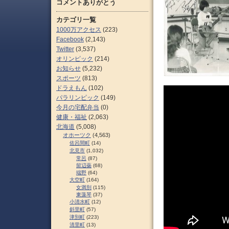
コメントありがとう
カテゴリ一覧
1000万アクセス
(223)
Facebook
(2,143)
Twitter
(3,537)
オリンピック
(214)
お知らせ
(5,232)
スポーツ
(813)
ドラえもん
(102)
パラリンピック
(149)
今月の宅配弁当
(0)
健康・福祉
(2,063)
北海道
(5,008)
オホーツク
(4,563)
佐呂間町
(14)
北見市
(1,032)
常呂
(87)
留辺蘂
(68)
端野
(64)
大空町
(164)
女満別
(115)
東藻琴
(37)
小清水町
(12)
斜里町
(57)
津別町
(223)
清里町
(13)