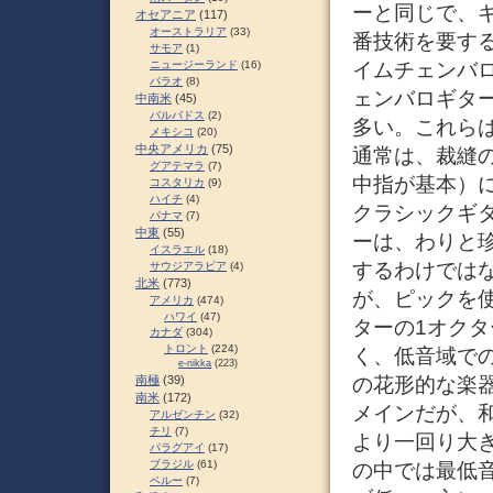
ーと同じで、
オセアニア
(117)
オーストラリア
(33)
番技術を要す
サモア
(1)
ニュージーランド
(16)
イムチェンバロ
パラオ
(8)
ェンバロギタ
中南米
(45)
バルバドス
(2)
多い。これら
メキシコ
(20)
中央アメリカ
(75)
通常は、裁縫
グアテマラ
(7)
中指が基本）
コスタリカ
(9)
ハイチ
(4)
クラシックギ
パナマ
(7)
中東
(55)
ーは、わりと
イスラエル
(18)
するわけでは
サウジアラビア
(4)
北米
(773)
が、ピックを使
アメリカ
(474)
ハワイ
(47)
ターの1オク
カナダ
(304)
トロント
(224)
く、低音域で
e-nikka
(223)
南極
(39)
の花形的な楽
南米
(172)
メインだが、
アルゼンチン
(32)
チリ
(7)
より一回り大き
パラグアイ
(17)
ブラジル
(61)
の中では最低
ペルー
(7)