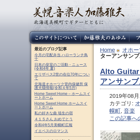
最近のブログ記事
Home
オホー
今月の宅配弁当 ハローランチ鳥
ターアンサンブ
十
日本の皇室のご活動・ニュース
(令和4年 夏)
Alto Gu
エリザベス2世の在位70年につい
て
アンサンブ
北海道オホーツク管内保健所 保
護犬猫情報(令和４年5月)
Home Sweet Home – ホームスイ
2019年08月1
ートホーム
カテゴリ:
Home Sweet Home ホームスイ
ートホーム
幌町
,
音楽
私の好きな曲 埴生の宿
この記事へ
４１５さん おめでとう
令和4年5月美幌町広報
イエペスのロマンス