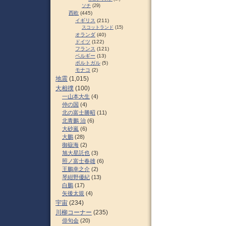
ソチ
(29)
西欧
(445)
イギリス
(211)
スコットランド
(15)
オランダ
(40)
ドイツ
(122)
フランス
(121)
ベルギー
(13)
ポルトガル
(5)
モナコ
(2)
地震
(1,015)
大相撲
(100)
一山本大生
(4)
仲の国
(4)
北の富士勝昭
(11)
北青鵬 治
(6)
大砂嵐
(6)
大鵬
(28)
御嶽海
(2)
旭大星託也
(3)
照ノ富士春雄
(6)
王鵬幸之介
(2)
琴紺野優紀
(13)
白鵬
(17)
矢後太規
(4)
宇宙
(234)
川柳コーナー
(235)
俳句会
(20)