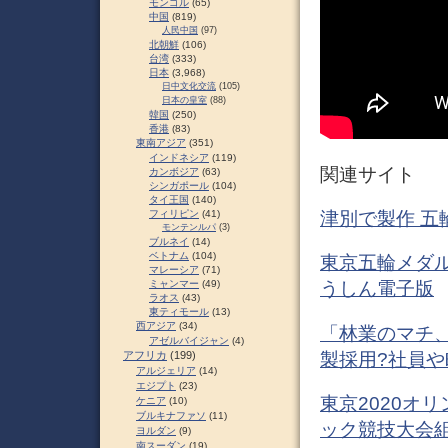
モンゴル
(65)
中国
(819)
人民中国
(97)
北朝鮮
(106)
台湾
(333)
日本
(3,968)
日中文化交流
(105)
日本の皇室
(88)
韓国
(250)
香港
(83)
東南アジア
(351)
インドネシア
(119)
関連サイト
カンボジア
(63)
シンガポール
(104)
タイ王国
(140)
フィリピン
(41)
津別で製作 五
モンテンルパ
(3)
ブルネイ
(14)
ベトナム
(104)
東京五輪メダル
マレーシア
(71)
ミャンマー
(49)
うしん電子版
ラオス
(43)
東ティモール
(13)
西アジア
(34)
「林業のマチ
アゼルバイジャン
(4)
製採用?社員や
アフリカ
(199)
アルジェリア
(14)
エジプト
(23)
東京2020オ
ケニア
(10)
ブルキナファソ
(11)
ック競技大会
ヨルダン
(9)
南スーダン
(19)