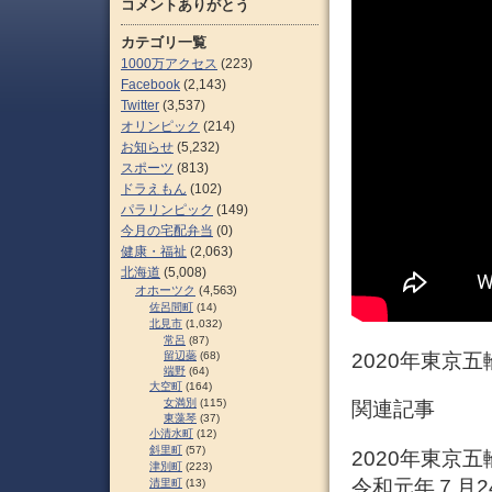
コメントありがとう
カテゴリ一覧
1000万アクセス
(223)
Facebook
(2,143)
Twitter
(3,537)
オリンピック
(214)
お知らせ
(5,232)
スポーツ
(813)
ドラえもん
(102)
パラリンピック
(149)
今月の宅配弁当
(0)
健康・福祉
(2,063)
北海道
(5,008)
オホーツク
(4,563)
佐呂間町
(14)
北見市
(1,032)
常呂
(87)
留辺蘂
(68)
2020年東京五
端野
(64)
大空町
(164)
女満別
(115)
関連記事
東藻琴
(37)
小清水町
(12)
斜里町
(57)
2020年東京
津別町
(223)
令和元年７月2
清里町
(13)