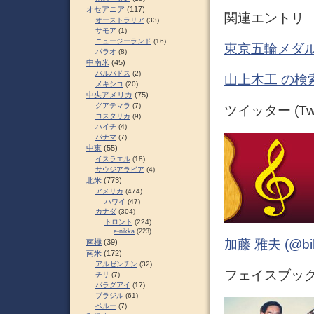
オセアニア
(117)
関連エントリ
オーストラリア
(33)
サモア
(1)
ニュージーランド
(16)
東京五輪メダル
パラオ
(8)
中南米
(45)
バルバドス
(2)
山上木工 の検
メキシコ
(20)
中央アメリカ
(75)
グアテマラ
(7)
ツイッター (Twit
コスタリカ
(9)
ハイチ
(4)
パナマ
(7)
中東
(55)
イスラエル
(18)
サウジアラビア
(4)
北米
(773)
アメリカ
(474)
ハワイ
(47)
カナダ
(304)
トロント
(224)
e-nikka
(223)
加藤 雅夫 (@bihor
南極
(39)
南米
(172)
アルゼンチン
(32)
フェイスブック (
チリ
(7)
パラグアイ
(17)
ブラジル
(61)
ペルー
(7)