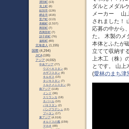
湧別町
(13)
ダルとメダル
滝上町
(6)
紋別市
(126)
メーカー 山
網走市
(416)
置戸町
(113)
されました！ 
美幌町
(2,537)
応募の中から
興部町
(7)
西興部村
(7)
た。 木製の
訓子府町
(76)
遠軽町
(60)
本体とふたが
北海道人
(1,155)
立てて収納す
国際
(4,294)
JICA
(195)
上木工（株）
アジア
(4,032)
中央アジア
(77)
とです。 山
ウズベキスタン
(9)
(
愛林のまち津別
カザフスタン
(6)
キルギス
(15)
タジキスタン
(7)
トルクメニスタン
(3)
南アジア
(118)
インド
(36)
スリランカ
(18)
ネパール
(10)
パキスタン
(2)
バングラデシュ
(12)
ブータン
(17)
東アジア
(4,018)
オルドスの風
(159)
マカオ
(48)