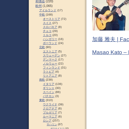
和僑会
(220)
欧州
(1,065)
アイルランド
(17)
中欧
(168)
オーストリア
(72)
スイス
(27)
スロパキア
(8)
チェコ
(29)
トルコ
(20)
加藤 雅夫 | Fac
ハンガリー
(16)
ポーランド
(24)
北欧
(90)
Masao Kato –
エストニア
(5)
スウェーデン
(27)
デンマーク
(17)
ノルウェー
(22)
フィンランド
(31)
ラトビア
(4)
リトアニア
(8)
南欧
(238)
イタリア
(136)
ギリシャ
(30)
スペイン
(86)
バチカン
(3)
東欧
(310)
ウクライナ
(39)
クロアチア
(6)
ブルガリア
(7)
ルーマニア
(6)
ロシア
(257)
サハリン
(67)
ポロナイスク
(37)