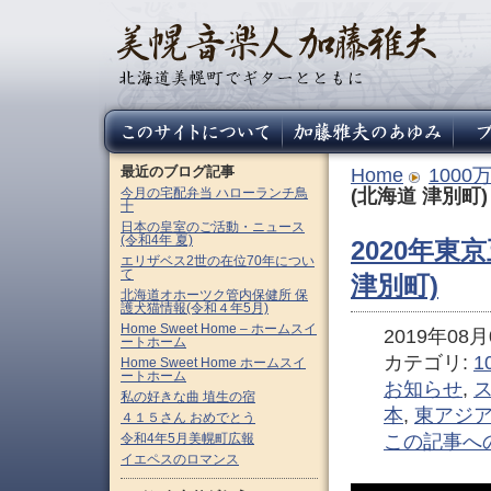
最近のブログ記事
Home
100
今月の宅配弁当 ハローランチ鳥
(北海道 津別町)
十
日本の皇室のご活動・ニュース
(令和4年 夏)
2020年東
エリザベス2世の在位70年につい
て
津別町)
北海道オホーツク管内保健所 保
護犬猫情報(令和４年5月)
Home Sweet Home – ホームスイ
2019年08月0
ートホーム
カテゴリ:
1
Home Sweet Home ホームスイ
ートホーム
お知らせ
,
私の好きな曲 埴生の宿
本
,
東アジ
４１５さん おめでとう
令和4年5月美幌町広報
この記事へ
イエペスのロマンス