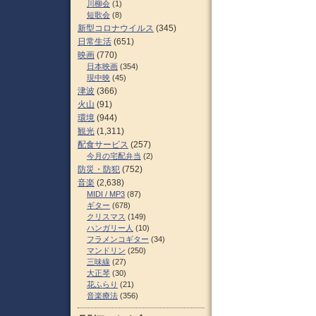
川柳会
(1)
短歌会
(8)
新型コロナウイルス
(345)
日常生活
(651)
映画
(770)
日本映画
(354)
現中映
(45)
津波
(366)
火山
(91)
環境
(944)
観光
(1,311)
配食サービス
(257)
今月の宅配弁当
(2)
防災・防犯
(752)
音楽
(2,638)
MIDI / MP3
(87)
ギター
(678)
クリスマス
(149)
ハンガリー人
(10)
フラメンコギター
(34)
マンドリン
(250)
三味線
(27)
大正琴
(30)
花ふらり
(21)
音楽療法
(356)