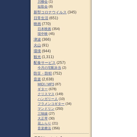
川柳会
(1)
短歌会
(8)
新型コロナウイルス
(345)
日常生活
(651)
映画
(770)
日本映画
(354)
現中映
(45)
津波
(366)
火山
(91)
環境
(944)
観光
(1,311)
配食サービス
(257)
今月の宅配弁当
(2)
防災・防犯
(752)
音楽
(2,638)
MIDI / MP3
(87)
ギター
(678)
クリスマス
(149)
ハンガリー人
(10)
フラメンコギター
(34)
マンドリン
(250)
三味線
(27)
大正琴
(30)
花ふらり
(21)
音楽療法
(356)