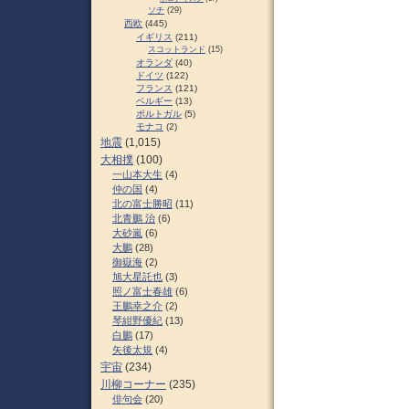
ソチ
(29)
西欧
(445)
イギリス
(211)
スコットランド
(15)
オランダ
(40)
ドイツ
(122)
フランス
(121)
ベルギー
(13)
ポルトガル
(5)
モナコ
(2)
地震
(1,015)
大相撲
(100)
一山本大生
(4)
仲の国
(4)
北の富士勝昭
(11)
北青鵬 治
(6)
大砂嵐
(6)
大鵬
(28)
御嶽海
(2)
旭大星託也
(3)
照ノ富士春雄
(6)
王鵬幸之介
(2)
琴紺野優紀
(13)
白鵬
(17)
矢後太規
(4)
宇宙
(234)
川柳コーナー
(235)
俳句会
(20)