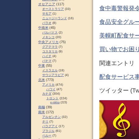
オセアニア
(117)
食中毒警報発令
オーストラリア
(33)
サモア
(1)
ニュージーランド
(16)
食品安全グルー
パラオ
(8)
中南米
(45)
バルバドス
(2)
美幌町配食サ
メキシコ
(20)
中央アメリカ
(75)
グアテマラ
(7)
買い物でお困り
コスタリカ
(9)
ハイチ
(4)
パナマ
(7)
関連エントリ
中東
(55)
イスラエル
(18)
サウジアラビア
(4)
配食サービス事
北米
(773)
アメリカ
(474)
ツイッター (Twit
ハワイ
(47)
カナダ
(304)
トロント
(224)
e-nikka
(223)
南極
(39)
南米
(172)
アルゼンチン
(32)
チリ
(7)
パラグアイ
(17)
ブラジル
(61)
ペルー
(7)