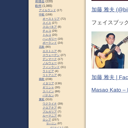
和僑会
(220)
欧州
(1,065)
加藤 雅夫 (@bihor
アイルランド
(17)
中欧
(168)
オーストリア
(72)
フェイスブック (
スイス
(27)
スロパキア
(8)
チェコ
(29)
トルコ
(20)
ハンガリー
(16)
ポーランド
(24)
北欧
(90)
エストニア
(5)
スウェーデン
(27)
デンマーク
(17)
ノルウェー
(22)
フィンランド
(31)
ラトビア
(4)
リトアニア
(8)
加藤 雅夫 | Fac
南欧
(238)
イタリア
(136)
ギリシャ
(30)
Masao Kato –
スペイン
(86)
バチカン
(3)
東欧
(310)
ウクライナ
(39)
クロアチア
(6)
ブルガリア
(7)
ルーマニア
(6)
ロシア
(257)
サハリン
(67)
ポロナイスク
(37)