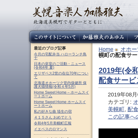
最近のブログ記事
Home
オホー
今月の宅配弁当 ハローランチ鳥
幌町の配食サー
十
日本の皇室のご活動・ニュース
(令和4年 夏)
2019年(
エリザベス2世の在位70年につい
て
配食サービ
北海道オホーツク管内保健所 保
護犬猫情報(令和４年5月)
Home Sweet Home – ホームスイ
2019年08月0
ートホーム
カテゴリ:
Home Sweet Home ホームスイ
ートホーム
美幌町
,
配
私の好きな曲 埴生の宿
この記事へ
４１５さん おめでとう
令和4年5月美幌町広報
イエペスのロマンス