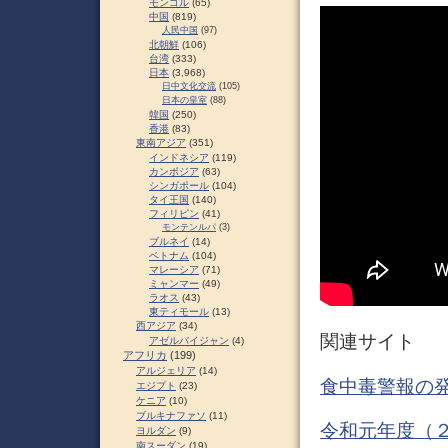
モンゴル
(65)
中国
(819)
人民中国
(97)
北朝鮮
(106)
台湾
(333)
日本
(3,968)
日中文化交流
(105)
日本の皇室
(88)
韓国
(250)
香港
(83)
東南アジア
(351)
インドネシア
(119)
カンボジア
(63)
シンガポール
(104)
タイ王国
(140)
フィリピン
(41)
モンテンルパ
(3)
ブルネイ
(14)
ベトナム
(104)
マレーシア
(71)
ミャンマー
(49)
ラオス
(43)
東ティモール
(13)
西アジア
(34)
関連サイト
アゼルバイジャン
(4)
アフリカ
(199)
アルジェリア
(14)
食中毒警報の発
エジプト
(23)
ケニア
(10)
ブルキナファソ
(11)
令和元年度（２
ヨルダン
(9)
南スーダン
(19)