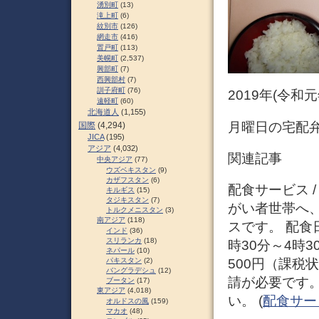
湧別町
(13)
滝上町
(6)
紋別市
(126)
網走市
(416)
置戸町
(113)
美幌町
(2,537)
興部町
(7)
西興部村
(7)
訓子府町
(76)
2019年(令和
遠軽町
(60)
北海道人
(1,155)
月曜日の宅配弁
国際
(4,294)
JICA
(195)
アジア
(4,032)
関連記事
中央アジア
(77)
ウズベキスタン
(9)
カザフスタン
(6)
配食サービス 
キルギス
(15)
タジキスタン
(7)
がい者世帯へ
トルクメニスタン
(3)
南アジア
(118)
スです。 配食
インド
(36)
スリランカ
(18)
時30分～4時
ネパール
(10)
500円（課税
パキスタン
(2)
バングラデシュ
(12)
請が必要です
ブータン
(17)
東アジア
(4,018)
い。 (
配食サー
オルドスの風
(159)
マカオ
(48)