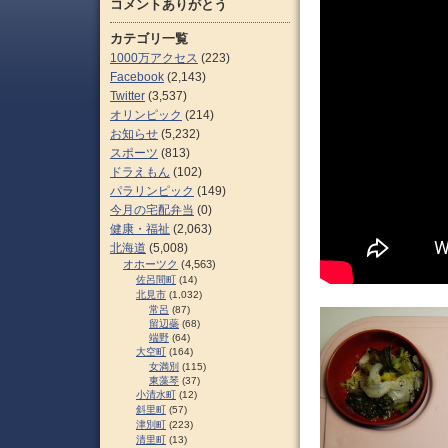
コメントありがとう
カテゴリ一覧
1000万アクセス
(223)
Facebook
(2,143)
Twitter
(3,537)
オリンピック
(214)
お知らせ
(5,232)
スポーツ
(813)
ドラえもん
(102)
パラリンピック
(149)
今月の宅配弁当
(0)
健康・福祉
(2,063)
北海道
(5,008)
オホーツク
(4,563)
佐呂間町
(14)
北見市
(1,032)
常呂
(87)
留辺蘂
(68)
端野
(64)
大空町
(164)
女満別
(115)
東藻琴
(37)
小清水町
(12)
斜里町
(57)
津別町
(223)
清里町
(13)