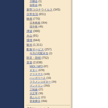
川柳会
(1)
短歌会
(8)
新型コロナウイルス
(345)
日常生活
(651)
映画
(770)
日本映画
(354)
現中映
(45)
津波
(366)
火山
(91)
環境
(944)
観光
(1,311)
配食サービス
(257)
今月の宅配弁当
(2)
防災・防犯
(752)
音楽
(2,638)
MIDI / MP3
(87)
ギター
(678)
クリスマス
(149)
ハンガリー人
(10)
フラメンコギター
(34)
マンドリン
(250)
三味線
(27)
大正琴
(30)
花ふらり
(21)
音楽療法
(356)