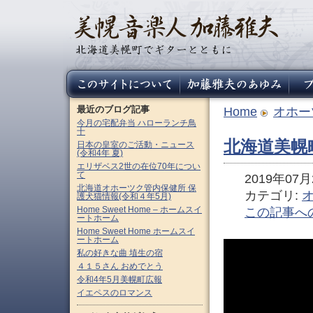
最近のブログ記事
Home
オホー
今月の宅配弁当 ハローランチ鳥
十
北海道美幌
日本の皇室のご活動・ニュース
(令和4年 夏)
エリザベス2世の在位70年につい
て
2019年07月2
北海道オホーツク管内保健所 保
カテゴリ:
護犬猫情報(令和４年5月)
Home Sweet Home – ホームスイ
この記事へ
ートホーム
Home Sweet Home ホームスイ
ートホーム
私の好きな曲 埴生の宿
４１５さん おめでとう
令和4年5月美幌町広報
イエペスのロマンス