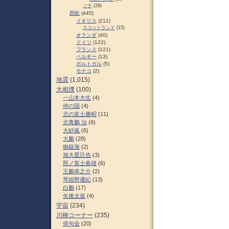
ソチ
(29)
西欧
(445)
イギリス
(211)
スコットランド
(15)
オランダ
(40)
ドイツ
(122)
フランス
(121)
ベルギー
(13)
ポルトガル
(5)
モナコ
(2)
地震
(1,015)
大相撲
(100)
一山本大生
(4)
仲の国
(4)
北の富士勝昭
(11)
北青鵬 治
(6)
大砂嵐
(6)
大鵬
(28)
御嶽海
(2)
旭大星託也
(3)
照ノ富士春雄
(6)
王鵬幸之介
(2)
琴紺野優紀
(13)
白鵬
(17)
矢後太規
(4)
宇宙
(234)
川柳コーナー
(235)
俳句会
(20)