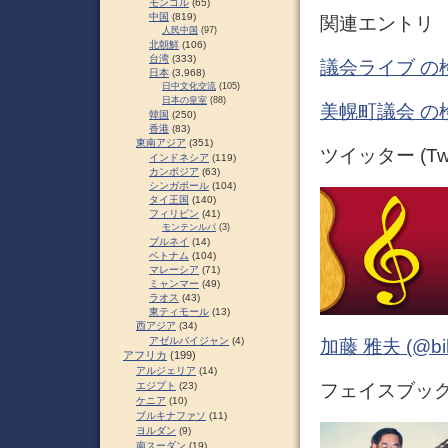
モンゴル
(65)
中国
(819)
関連エントリ
人民中国
(97)
北朝鮮
(106)
台湾
(333)
議会ライブ の
日本
(3,968)
日中文化交流
(105)
日本の皇室
(88)
美幌町議会 の
韓国
(250)
香港
(83)
東南アジア
(351)
ツイッター (Twit
インドネシア
(119)
カンボジア
(63)
シンガポール
(104)
タイ王国
(140)
フィリピン
(41)
モンテンルパ
(3)
ブルネイ
(14)
ベトナム
(104)
マレーシア
(71)
ミャンマー
(49)
ラオス
(43)
東ティモール
(13)
西アジア
(34)
アゼルバイジャン
(4)
加藤 雅夫 (@bihor
アフリカ
(199)
アルジェリア
(14)
フェイスブック (
エジプト
(23)
ケニア
(10)
ブルキナファソ
(11)
ヨルダン
(9)
南スーダン
(19)