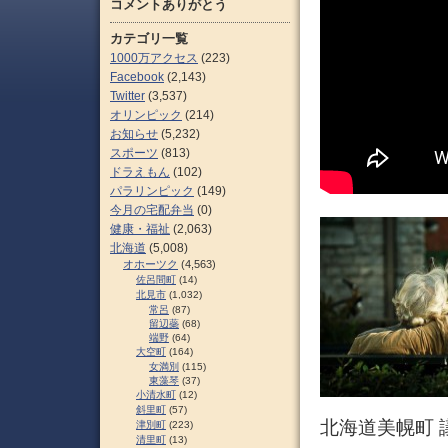
コメントありがとう
カテゴリ一覧
1000万アクセス
(223)
Facebook
(2,143)
Twitter
(3,537)
オリンピック
(214)
お知らせ
(5,232)
スポーツ
(813)
ドラえもん
(102)
パラリンピック
(149)
今月の宅配弁当
(0)
健康・福祉
(2,063)
北海道
(5,008)
オホーツク
(4,563)
佐呂間町
(14)
北見市
(1,032)
常呂
(87)
留辺蘂
(68)
端野
(64)
大空町
(164)
女満別
(115)
東藻琴
(37)
小清水町
(12)
斜里町
(57)
北海道美幌町 
津別町
(223)
清里町
(13)