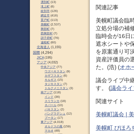
湧別町
(13)
関連記事
滝上町
(6)
紋別市
(126)
網走市
(416)
美幌町議会臨時会
置戸町
(113)
美幌町
(2,537)
立処分場の補修
興部町
(7)
西興部村
(7)
臨時会が16日
訓子府町
(76)
遮水シートや
遠軽町
(60)
北海道人
(1,155)
を原案通り可決
国際
(4,294)
JICA
(195)
資産評価員の
アジア
(4,032)
た。(浩) (
オホ
中央アジア
(77)
ウズベキスタン
(9)
カザフスタン
(6)
議会ライブ中継
キルギス
(15)
タジキスタン
(7)
す。 (
議会ライ
トルクメニスタン
(3)
南アジア
(118)
インド
(36)
関連サイト
スリランカ
(18)
ネパール
(10)
パキスタン
(2)
美幌町議会 |
バングラデシュ
(12)
ブータン
(17)
東アジア
(4,018)
美幌町 びほろちょ
オルドスの風
(159)
マカオ
(48)