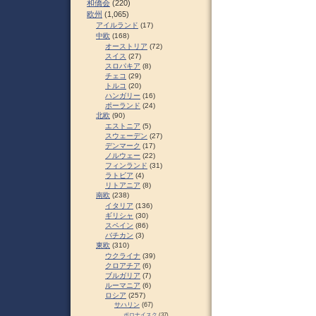
和僑会
(220)
欧州
(1,065)
アイルランド
(17)
中欧
(168)
オーストリア
(72)
スイス
(27)
スロパキア
(8)
チェコ
(29)
トルコ
(20)
ハンガリー
(16)
ポーランド
(24)
北欧
(90)
エストニア
(5)
スウェーデン
(27)
デンマーク
(17)
ノルウェー
(22)
フィンランド
(31)
ラトビア
(4)
リトアニア
(8)
南欧
(238)
イタリア
(136)
ギリシャ
(30)
スペイン
(86)
バチカン
(3)
東欧
(310)
ウクライナ
(39)
クロアチア
(6)
ブルガリア
(7)
ルーマニア
(6)
ロシア
(257)
サハリン
(67)
ポロナイスク
(37)