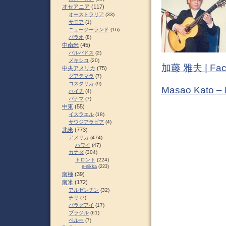
オセアニア
(117)
オーストラリア
(33)
サモア
(1)
ニュージーランド
(16)
パラオ
(8)
中南米
(45)
バルバドス
(2)
メキシコ
(20)
加藤 雅夫 | Fac
中央アメリカ
(75)
グアテマラ
(7)
コスタリカ
(9)
Masao Kato –
ハイチ
(4)
パナマ
(7)
中東
(55)
イスラエル
(18)
サウジアラビア
(4)
北米
(773)
アメリカ
(474)
ハワイ
(47)
カナダ
(304)
トロント
(224)
e-nikka
(223)
南極
(39)
南米
(172)
アルゼンチン
(32)
チリ
(7)
パラグアイ
(17)
ブラジル
(61)
ペルー
(7)