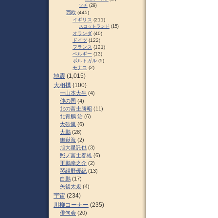
ソチ
(29)
西欧
(445)
イギリス
(211)
スコットランド
(15)
オランダ
(40)
ドイツ
(122)
フランス
(121)
ベルギー
(13)
ポルトガル
(5)
モナコ
(2)
地震
(1,015)
大相撲
(100)
一山本大生
(4)
仲の国
(4)
北の富士勝昭
(11)
北青鵬 治
(6)
大砂嵐
(6)
大鵬
(28)
御嶽海
(2)
旭大星託也
(3)
照ノ富士春雄
(6)
王鵬幸之介
(2)
琴紺野優紀
(13)
白鵬
(17)
矢後太規
(4)
宇宙
(234)
川柳コーナー
(235)
俳句会
(20)