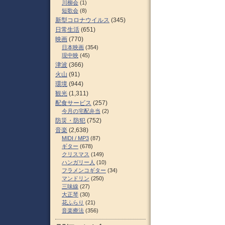
川柳会
(1)
短歌会
(8)
新型コロナウイルス
(345)
日常生活
(651)
映画
(770)
日本映画
(354)
現中映
(45)
津波
(366)
火山
(91)
環境
(944)
観光
(1,311)
配食サービス
(257)
今月の宅配弁当
(2)
防災・防犯
(752)
音楽
(2,638)
MIDI / MP3
(87)
ギター
(678)
クリスマス
(149)
ハンガリー人
(10)
フラメンコギター
(34)
マンドリン
(250)
三味線
(27)
大正琴
(30)
花ふらり
(21)
音楽療法
(356)