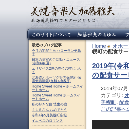
最近のブログ記事
Home
オホー
今月の宅配弁当 ハローランチ鳥
幌町の配食サー
十
日本の皇室のご活動・ニュース
(令和4年 夏)
2019年(令
エリザベス2世の在位70年につい
て
の配食サー
北海道オホーツク管内保健所 保
護犬猫情報(令和４年5月)
Home Sweet Home – ホームスイ
2019年07月2
ートホーム
カテゴリ:
Home Sweet Home ホームスイ
ートホーム
美幌町
,
配
私の好きな曲 埴生の宿
この記事へ
４１５さん おめでとう
令和4年5月美幌町広報
イエペスのロマンス