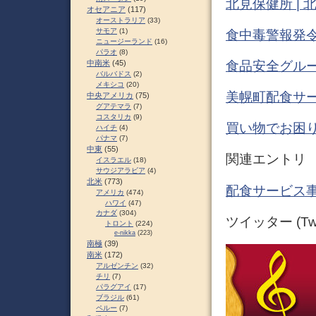
北見保健所 |
オセアニア
(117)
オーストラリア
(33)
サモア
(1)
食中毒警報発令
ニュージーランド
(16)
パラオ
(8)
食品安全グルー
中南米
(45)
バルバドス
(2)
メキシコ
(20)
美幌町配食サ
中央アメリカ
(75)
グアテマラ
(7)
コスタリカ
(9)
買い物でお困り
ハイチ
(4)
パナマ
(7)
中東
(55)
関連エントリ
イスラエル
(18)
サウジアラビア
(4)
北米
(773)
配食サービス事
アメリカ
(474)
ハワイ
(47)
カナダ
(304)
ツイッター (Twit
トロント
(224)
e-nikka
(223)
南極
(39)
南米
(172)
アルゼンチン
(32)
チリ
(7)
パラグアイ
(17)
ブラジル
(61)
ペルー
(7)