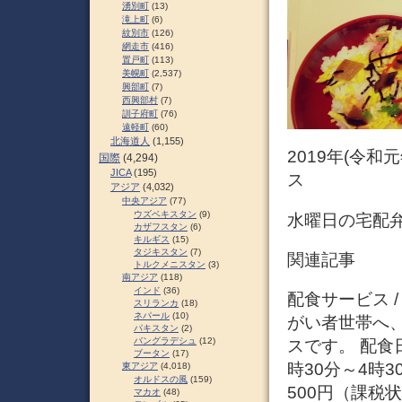
湧別町
(13)
滝上町
(6)
紋別市
(126)
網走市
(416)
置戸町
(113)
美幌町
(2,537)
興部町
(7)
西興部村
(7)
訓子府町
(76)
遠軽町
(60)
北海道人
(1,155)
2019年(令和
国際
(4,294)
JICA
(195)
ス
アジア
(4,032)
中央アジア
(77)
ウズベキスタン
(9)
水曜日の宅配
カザフスタン
(6)
キルギス
(15)
タジキスタン
(7)
関連記事
トルクメニスタン
(3)
南アジア
(118)
インド
(36)
配食サービス 
スリランカ
(18)
ネパール
(10)
がい者世帯へ
パキスタン
(2)
バングラデシュ
(12)
スです。 配食
ブータン
(17)
時30分～4時
東アジア
(4,018)
オルドスの風
(159)
500円（課税
マカオ
(48)