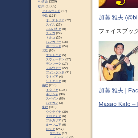
和僑会
(220)
欧州
(1,065)
アイルランド
(17)
中欧
(168)
加藤 雅夫 (@bihor
オーストリア
(72)
スイス
(27)
スロパキア
(8)
フェイスブック (
チェコ
(29)
トルコ
(20)
ハンガリー
(16)
ポーランド
(24)
北欧
(90)
エストニア
(5)
スウェーデン
(27)
デンマーク
(17)
ノルウェー
(22)
フィンランド
(31)
ラトビア
(4)
リトアニア
(8)
南欧
(238)
加藤 雅夫 | Fac
イタリア
(136)
ギリシャ
(30)
スペイン
(86)
Masao Kato –
バチカン
(3)
東欧
(310)
ウクライナ
(39)
クロアチア
(6)
ブルガリア
(7)
ルーマニア
(6)
ロシア
(257)
サハリン
(67)
ポロナイスク
(37)