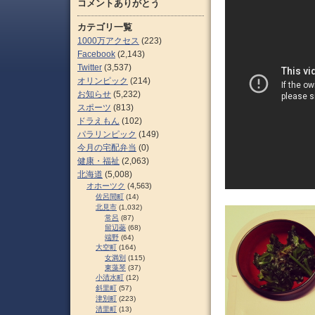
コメントありがとう
カテゴリ一覧
1000万アクセス
(223)
Facebook
(2,143)
Twitter
(3,537)
オリンピック
(214)
お知らせ
(5,232)
スポーツ
(813)
ドラえもん
(102)
パラリンピック
(149)
今月の宅配弁当
(0)
健康・福祉
(2,063)
北海道
(5,008)
オホーツク
(4,563)
佐呂間町
(14)
北見市
(1,032)
常呂
(87)
留辺蘂
(68)
端野
(64)
大空町
(164)
女満別
(115)
東藻琴
(37)
小清水町
(12)
斜里町
(57)
津別町
(223)
清里町
(13)