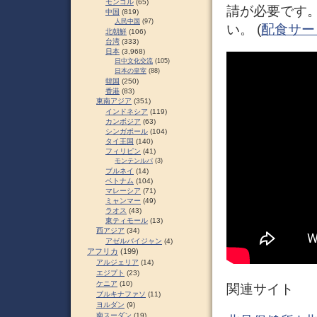
モンゴル
(65)
請が必要です
中国
(819)
人民中国
(97)
い。 (
配食サー
北朝鮮
(106)
台湾
(333)
日本
(3,968)
日中文化交流
(105)
日本の皇室
(88)
韓国
(250)
香港
(83)
東南アジア
(351)
インドネシア
(119)
カンボジア
(63)
シンガポール
(104)
タイ王国
(140)
フィリピン
(41)
モンテンルパ
(3)
ブルネイ
(14)
ベトナム
(104)
マレーシア
(71)
ミャンマー
(49)
ラオス
(43)
東ティモール
(13)
西アジア
(34)
アゼルバイジャン
(4)
アフリカ
(199)
アルジェリア
(14)
エジプト
(23)
ケニア
(10)
関連サイト
ブルキナファソ
(11)
ヨルダン
(9)
南スーダン
(19)