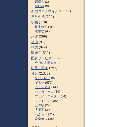
川柳会
(1)
短歌会
(8)
新型コロナウイルス
(345)
日常生活
(651)
映画
(770)
日本映画
(354)
現中映
(45)
津波
(366)
火山
(91)
環境
(944)
観光
(1,311)
配食サービス
(257)
今月の宅配弁当
(2)
防災・防犯
(752)
音楽
(2,638)
MIDI / MP3
(87)
ギター
(678)
クリスマス
(149)
ハンガリー人
(10)
フラメンコギター
(34)
マンドリン
(250)
三味線
(27)
大正琴
(30)
花ふらり
(21)
音楽療法
(356)