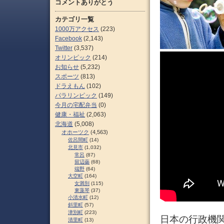
コメントありがとう
カテゴリ一覧
1000万アクセス
(223)
Facebook
(2,143)
Twitter
(3,537)
オリンピック
(214)
お知らせ
(5,232)
スポーツ
(813)
ドラえもん
(102)
パラリンピック
(149)
今月の宅配弁当
(0)
健康・福祉
(2,063)
北海道
(5,008)
オホーツク
(4,563)
佐呂間町
(14)
北見市
(1,032)
常呂
(87)
留辺蘂
(68)
端野
(64)
大空町
(164)
女満別
(115)
東藻琴
(37)
小清水町
(12)
斜里町
(57)
津別町
(223)
日本の行政機関
清里町
(13)