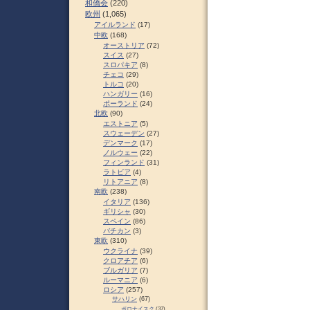
和僑会
(220)
欧州
(1,065)
アイルランド
(17)
中欧
(168)
オーストリア
(72)
スイス
(27)
スロパキア
(8)
チェコ
(29)
トルコ
(20)
ハンガリー
(16)
ポーランド
(24)
北欧
(90)
エストニア
(5)
スウェーデン
(27)
デンマーク
(17)
ノルウェー
(22)
フィンランド
(31)
ラトビア
(4)
リトアニア
(8)
南欧
(238)
イタリア
(136)
ギリシャ
(30)
スペイン
(86)
バチカン
(3)
東欧
(310)
ウクライナ
(39)
クロアチア
(6)
ブルガリア
(7)
ルーマニア
(6)
ロシア
(257)
サハリン
(67)
ポロナイスク
(37)