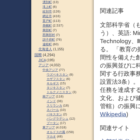
湧別町
(13)
滝上町
(6)
関連記事
紋別市
(126)
網走市
(416)
置戸町
(113)
文部科学省（
美幌町
(2,537)
興部町
(7)
う）、英語: Minist
西興部村
(7)
Technolo
訓子府町
(76)
遠軽町
(60)
る。 「教育
北海道人
(1,155)
国際
(4,294)
間性を備えた
JICA
(195)
の振興並びに
アジア
(4,032)
中央アジア
(77)
関する行政事
ウズベキスタン
(9)
カザフスタン
(6)
設置法3条）。
キルギス
(15)
タジキスタン
(7)
任務を達成す
トルクメニスタン
(3)
文化、および
南アジア
(118)
インド
(36)
管轄）の振興に
スリランカ
(18)
ネパール
(10)
Wikipedia
)
パキスタン
(2)
バングラデシュ
(12)
ブータン
(17)
関連サイト
東アジア
(4,018)
オルドスの風
(159)
マカオ
(48)