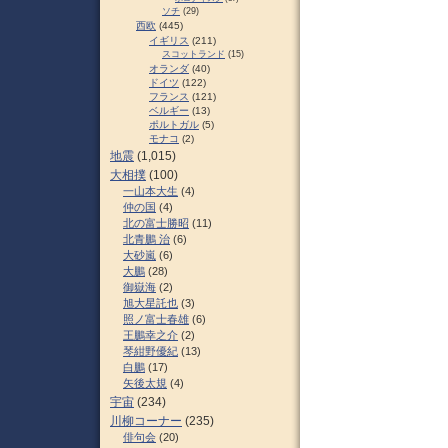
ソチ
(29)
西欧
(445)
イギリス
(211)
スコットランド
(15)
オランダ
(40)
ドイツ
(122)
フランス
(121)
ベルギー
(13)
ポルトガル
(5)
モナコ
(2)
地震
(1,015)
大相撲
(100)
一山本大生
(4)
仲の国
(4)
北の富士勝昭
(11)
北青鵬 治
(6)
大砂嵐
(6)
大鵬
(28)
御嶽海
(2)
旭大星託也
(3)
照ノ富士春雄
(6)
王鵬幸之介
(2)
琴紺野優紀
(13)
白鵬
(17)
矢後太規
(4)
宇宙
(234)
川柳コーナー
(235)
俳句会
(20)