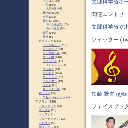
文部科学省ホ
モンゴル
(65)
中国
(819)
人民中国
(97)
北朝鮮
(106)
関連エントリ
台湾
(333)
日本
(3,968)
日中文化交流
(105)
文部科学省 の
日本の皇室
(88)
韓国
(250)
香港
(83)
ツイッター (Twit
東南アジア
(351)
インドネシア
(119)
カンボジア
(63)
シンガポール
(104)
タイ王国
(140)
フィリピン
(41)
モンテンルパ
(3)
ブルネイ
(14)
ベトナム
(104)
マレーシア
(71)
ミャンマー
(49)
ラオス
(43)
東ティモール
(13)
加藤 雅夫 (@bihor
西アジア
(34)
アゼルバイジャン
(4)
アフリカ
(199)
フェイスブック (
アルジェリア
(14)
エジプト
(23)
ケニア
(10)
ブルキナファソ
(11)
ヨルダン
(9)
南スーダン
(19)