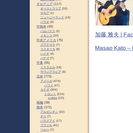
オセアニア
(117)
オーストラリア
(33)
サモア
(1)
ニュージーランド
(16)
パラオ
(8)
中南米
(45)
バルバドス
(2)
加藤 雅夫 | Fac
メキシコ
(20)
中央アメリカ
(75)
グアテマラ
(7)
Masao Kato –
コスタリカ
(9)
ハイチ
(4)
パナマ
(7)
中東
(55)
イスラエル
(18)
サウジアラビア
(4)
北米
(773)
アメリカ
(474)
ハワイ
(47)
カナダ
(304)
トロント
(224)
e-nikka
(223)
南極
(39)
南米
(172)
アルゼンチン
(32)
チリ
(7)
パラグアイ
(17)
ブラジル
(61)
ペルー
(7)