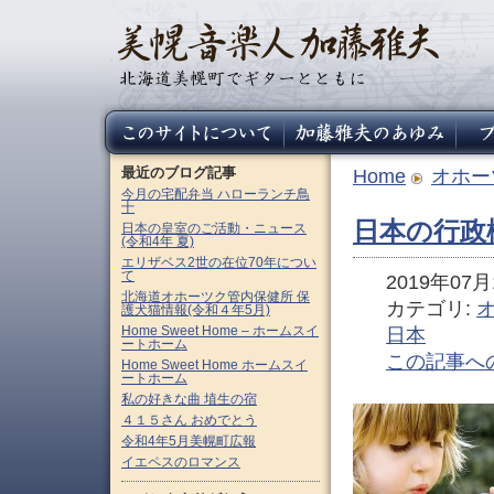
最近のブログ記事
Home
オホー
今月の宅配弁当 ハローランチ鳥
十
日本の行政機
日本の皇室のご活動・ニュース
(令和4年 夏)
エリザベス2世の在位70年につい
て
2019年07月1
北海道オホーツク管内保健所 保
カテゴリ:
護犬猫情報(令和４年5月)
Home Sweet Home – ホームスイ
日本
ートホーム
この記事へ
Home Sweet Home ホームスイ
ートホーム
私の好きな曲 埴生の宿
４１５さん おめでとう
令和4年5月美幌町広報
イエペスのロマンス