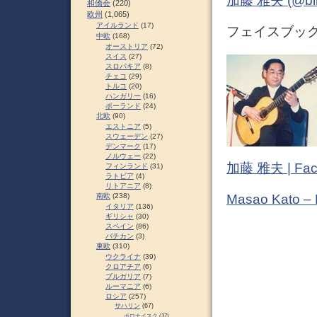
加藤 雅夫 (@bihor
和僑会
(220)
欧州
(1,065)
アイルランド
(17)
フェイスブック (
中欧
(168)
オーストリア
(72)
スイス
(27)
スロパキア
(8)
チェコ
(29)
トルコ
(20)
ハンガリー
(16)
ポーランド
(24)
北欧
(90)
エストニア
(5)
スウェーデン
(27)
デンマーク
(17)
ノルウェー
(22)
加藤 雅夫 | Fac
フィンランド
(31)
ラトビア
(4)
リトアニア
(8)
Masao Kato –
南欧
(238)
イタリア
(136)
ギリシャ
(30)
スペイン
(86)
バチカン
(3)
東欧
(310)
ウクライナ
(39)
クロアチア
(6)
ブルガリア
(7)
ルーマニア
(6)
ロシア
(257)
サハリン
(67)
ポロナイスク
(37)