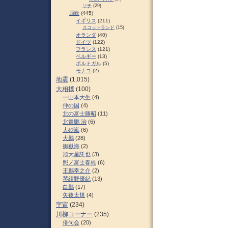
ソチ
(29)
西欧
(445)
イギリス
(211)
スコットランド
(15)
オランダ
(40)
ドイツ
(122)
フランス
(121)
ベルギー
(13)
ポルトガル
(5)
モナコ
(2)
地震
(1,015)
大相撲
(100)
一山本大生
(4)
仲の国
(4)
北の富士勝昭
(11)
北青鵬 治
(6)
大砂嵐
(6)
大鵬
(28)
御嶽海
(2)
旭大星託也
(3)
照ノ富士春雄
(6)
王鵬幸之介
(2)
琴紺野優紀
(13)
白鵬
(17)
矢後太規
(4)
宇宙
(234)
川柳コーナー
(235)
俳句会
(20)