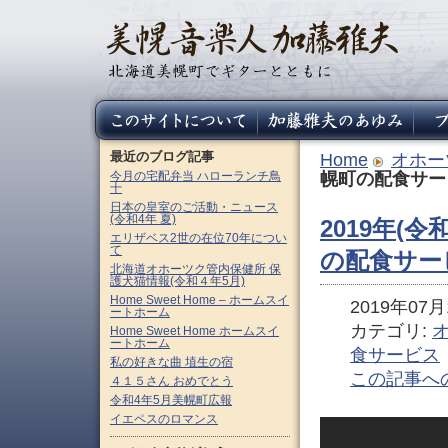
最近のブログ記事
Home
オホー
今月の宅配弁当 ハローランチ鳥
幌町の配食サー
十
日本の皇室のご活動・ニュース
(令和4年 夏)
2019年(令
エリザベス2世の在位70年につい
て
の配食サー
北海道オホーツク管内保健所 保
護犬猫情報(令和４年5月)
Home Sweet Home – ホームスイ
2019年07月1
ートホーム
カテゴリ:
Home Sweet Home ホームスイ
ートホーム
食サービス
私の好きな曲 埴生の宿
この記事へ
４１５さん おめでとう
令和4年5月美幌町広報
イエペスのロマンス