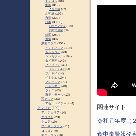
モンゴル
(65)
中国
(819)
人民中国
(97)
北朝鮮
(106)
台湾
(333)
日本
(3,968)
日中文化交流
(105)
日本の皇室
(88)
韓国
(250)
香港
(83)
東南アジア
(351)
インドネシア
(119)
カンボジア
(63)
シンガポール
(104)
タイ王国
(140)
フィリピン
(41)
モンテンルパ
(3)
ブルネイ
(14)
ベトナム
(104)
マレーシア
(71)
ミャンマー
(49)
ラオス
(43)
東ティモール
(13)
西アジア
(34)
アゼルバイジャン
(4)
関連サイト
アフリカ
(199)
アルジェリア
(14)
エジプト
(23)
令和元年度（２
ケニア
(10)
ブルキナファソ
(11)
ヨルダン
(9)
食中毒警報発令
南スーダン
(19)