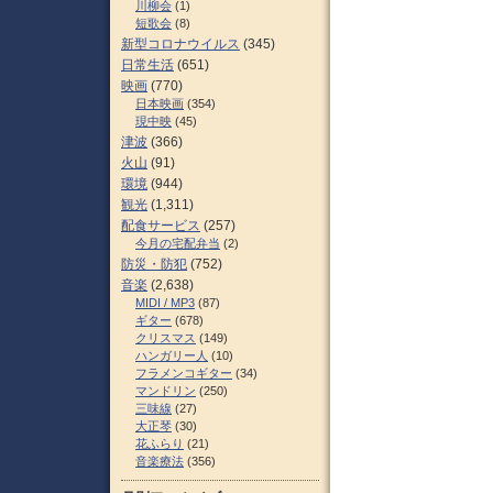
川柳会
(1)
短歌会
(8)
新型コロナウイルス
(345)
日常生活
(651)
映画
(770)
日本映画
(354)
現中映
(45)
津波
(366)
火山
(91)
環境
(944)
観光
(1,311)
配食サービス
(257)
今月の宅配弁当
(2)
防災・防犯
(752)
音楽
(2,638)
MIDI / MP3
(87)
ギター
(678)
クリスマス
(149)
ハンガリー人
(10)
フラメンコギター
(34)
マンドリン
(250)
三味線
(27)
大正琴
(30)
花ふらり
(21)
音楽療法
(356)