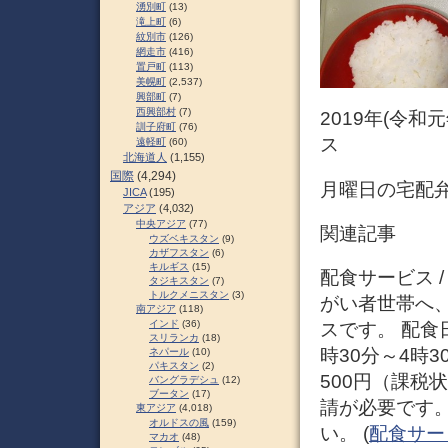
湧別町
(13)
滝上町
(6)
紋別市
(126)
網走市
(416)
置戸町
(113)
美幌町
(2,537)
興部町
(7)
西興部村
(7)
2019年(令和
訓子府町
(76)
ス
遠軽町
(60)
北海道人
(1,155)
国際
(4,294)
月曜日の宅配
JICA
(195)
アジア
(4,032)
中央アジア
(77)
関連記事
ウズベキスタン
(9)
カザフスタン
(6)
キルギス
(15)
配食サービス 
タジキスタン
(7)
トルクメニスタン
(3)
がい者世帯へ
南アジア
(118)
インド
(36)
スです。 配食
スリランカ
(18)
時30分～4時
ネパール
(10)
パキスタン
(2)
500円（課税
バングラデシュ
(12)
ブータン
(17)
請が必要です
東アジア
(4,018)
オルドスの風
(159)
い。 (
配食サー
マカオ
(48)