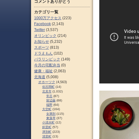
コメントありがとう
カテゴリ一覧
1000万アクセス
(223)
Facebook
(2,143)
Twitter
(3,537)
オリンピック
(214)
お知らせ
(5,232)
スポーツ
(813)
ドラえもん
(102)
パラリンピック
(149)
今月の宅配弁当
(0)
健康・福祉
(2,063)
北海道
(5,008)
オホーツク
(4,563)
佐呂間町
(14)
北見市
(1,032)
常呂
(87)
留辺蘂
(68)
端野
(64)
大空町
(164)
女満別
(115)
東藻琴
(37)
小清水町
(12)
斜里町
(57)
津別町
(223)
清里町
(13)