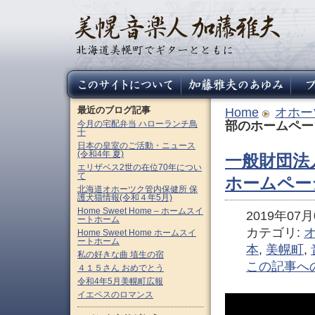
最近のブログ記事
Home
オホー
今月の宅配弁当 ハローランチ鳥
部のホームペー
十
日本の皇室のご活動・ニュース
(令和4年 夏)
一般財団法
エリザベス2世の在位70年につい
て
ホームペー
北海道オホーツク管内保健所 保
護犬猫情報(令和４年5月)
Home Sweet Home – ホームスイ
2019年07月0
ートホーム
カテゴリ:
Home Sweet Home ホームスイ
ートホーム
本
,
美幌町
,
私の好きな曲 埴生の宿
この記事へ
４１５さん おめでとう
令和4年5月美幌町広報
イエペスのロマンス