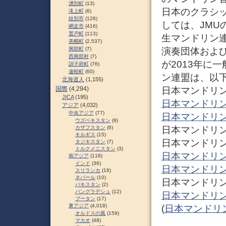
湧別町
(13)
日本のクラシ
滝上町
(6)
紋別市
(126)
しては、JM
網走市
(416)
置戸町
(113)
生マンドリン
美幌町
(2,537)
演奏団体およ
興部町
(7)
西興部村
(7)
が2013年に
訓子府町
(76)
遠軽町
(60)
ン連盟は、以
北海道人
(1,155)
日本マンドリン
国際
(4,294)
JICA
(195)
日本マンドリン
アジア
(4,032)
中央アジア
(77)
日本マンドリン
ウズベキスタン
(9)
日本マンドリン
カザフスタン
(6)
キルギス
(15)
日本マンドリ
タジキスタン
(7)
トルクメニスタン
(3)
日本マンドリン
南アジア
(118)
インド
(36)
日本マンドリン
スリランカ
(18)
ネパール
(10)
日本マンドリ
パキスタン
(2)
バングラデシュ
(12)
日本マンドリン
ブータン
(17)
東アジア
(4,018)
(
日本マンドリン連盟
オルドスの風
(159)
マカオ
(48)