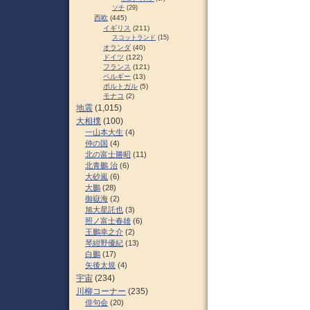
ソチ
(29)
西欧
(445)
イギリス
(211)
スコットランド
(15)
オランダ
(40)
ドイツ
(122)
フランス
(121)
ベルギー
(13)
ポルトガル
(5)
モナコ
(2)
地震
(1,015)
大相撲
(100)
一山本大生
(4)
仲の国
(4)
北の富士勝昭
(11)
北青鵬 治
(6)
大砂嵐
(6)
大鵬
(28)
御嶽海
(2)
旭大星託也
(3)
照ノ富士春雄
(6)
王鵬幸之介
(2)
琴紺野優紀
(13)
白鵬
(17)
矢後太規
(4)
宇宙
(234)
川柳コーナー
(235)
俳句会
(20)