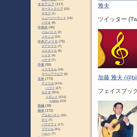
オセアニア
(117)
雅夫
オーストラリア
(33)
サモア
(1)
ツイッター (Twit
ニュージーランド
(16)
パラオ
(8)
中南米
(45)
バルバドス
(2)
メキシコ
(20)
中央アメリカ
(75)
グアテマラ
(7)
コスタリカ
(9)
ハイチ
(4)
パナマ
(7)
中東
(55)
イスラエル
(18)
サウジアラビア
(4)
加藤 雅夫 (@bihor
北米
(773)
アメリカ
(474)
ハワイ
(47)
フェイスブック (
カナダ
(304)
トロント
(224)
e-nikka
(223)
南極
(39)
南米
(172)
アルゼンチン
(32)
チリ
(7)
パラグアイ
(17)
ブラジル
(61)
ペルー
(7)