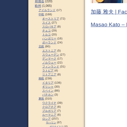
和僑会
(220)
欧州
(1,065)
アイルランド
(17)
加藤 雅夫 | Fac
中欧
(168)
オーストリア
(72)
スイス
(27)
Masao Kato –
スロパキア
(8)
チェコ
(29)
トルコ
(20)
ハンガリー
(16)
ポーランド
(24)
北欧
(90)
エストニア
(5)
スウェーデン
(27)
デンマーク
(17)
ノルウェー
(22)
フィンランド
(31)
ラトビア
(4)
リトアニア
(8)
南欧
(238)
イタリア
(136)
ギリシャ
(30)
スペイン
(86)
バチカン
(3)
東欧
(310)
ウクライナ
(39)
クロアチア
(6)
ブルガリア
(7)
ルーマニア
(6)
ロシア
(257)
サハリン
(67)
ポロナイスク
(37)