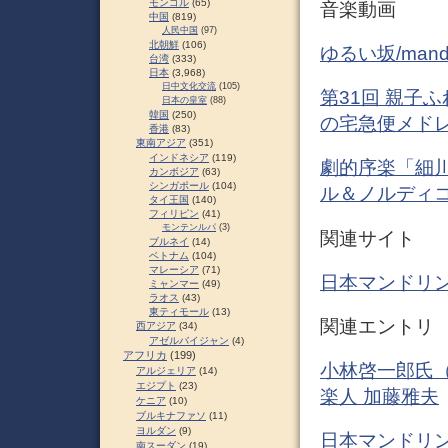
モンゴル
(65)
音楽動画
中国
(819)
人民中国
(97)
北朝鮮
(106)
ゆるい坂/mandol
台湾
(333)
日本
(3,968)
日中文化交流
(105)
第31回 親子
日本の皇室
(88)
韓国
(250)
の宅急便メドレー
香港
(83)
東南アジア
(351)
インドネシア
(119)
劇的序楽「細川
カンボジア
(63)
シンガポール
(104)
ル＆ノルディコ 
タイ王国
(140)
フィリピン
(41)
モンテンルパ
(3)
関連サイト
ブルネイ
(14)
ベトナム
(104)
マレーシア
(71)
日本マンドリ
ミャンマー
(49)
ラオス
(43)
東ティモール
(13)
関連エントリ
西アジア
(34)
アゼルバイジャン
(4)
アフリカ
(199)
小林啓一郎氏（
アルジェリア
(14)
エジプト
(23)
楽人 加藤雅夫
ケニア
(10)
ブルキナファソ
(11)
ヨルダン
(9)
日本マンドリン
南スーダン
(19)