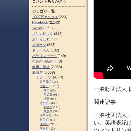
コメントありがとう
カテゴリ一覧
1000万アクセス
(223)
Facebook
(2,143)
Twitter
(3,537)
オリンピック
(214)
お知らせ
(5,232)
スポーツ
(813)
ドラえもん
(102)
パラリンピック
(149)
今月の宅配弁当
(0)
健康・福祉
(2,063)
北海道
(5,008)
オホーツク
(4,563)
佐呂間町
(14)
北見市
(1,032)
一般財団法人 
常呂
(87)
留辺蘂
(68)
端野
(64)
関連記事
大空町
(164)
女満別
(115)
東藻琴
(37)
一般社団法人
小清水町
(12)
斜里町
(57)
い、英語表記はJa
津別町
(223)
清里町
(13)
のマンドリン音