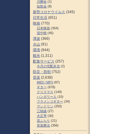
川柳会
(1)
短歌会
(8)
新型コロナウイルス
(345)
日常生活
(651)
映画
(770)
日本映画
(354)
現中映
(45)
津波
(366)
火山
(91)
環境
(944)
観光
(1,311)
配食サービス
(257)
今月の宅配弁当
(2)
防災・防犯
(752)
音楽
(2,638)
MIDI / MP3
(87)
ギター
(678)
クリスマス
(149)
ハンガリー人
(10)
フラメンコギター
(34)
マンドリン
(250)
三味線
(27)
大正琴
(30)
花ふらり
(21)
音楽療法
(356)