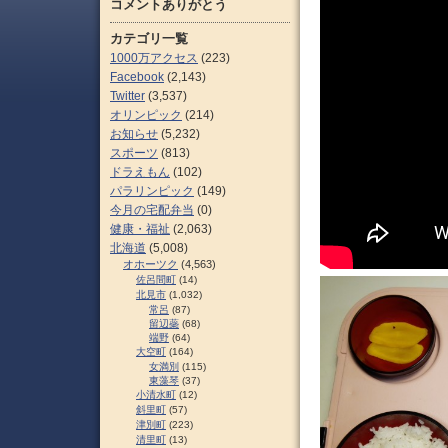
コメントありがとう
カテゴリ一覧
1000万アクセス
(223)
Facebook
(2,143)
Twitter
(3,537)
オリンピック
(214)
お知らせ
(5,232)
スポーツ
(813)
ドラえもん
(102)
パラリンピック
(149)
今月の宅配弁当
(0)
健康・福祉
(2,063)
北海道
(5,008)
オホーツク
(4,563)
佐呂間町
(14)
北見市
(1,032)
常呂
(87)
留辺蘂
(68)
端野
(64)
大空町
(164)
女満別
(115)
東藻琴
(37)
小清水町
(12)
斜里町
(57)
津別町
(223)
清里町
(13)