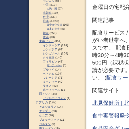
モンゴル
(65)
中国
(819)
金曜日の宅配弁
人民中国
(97)
北朝鮮
(106)
台湾
(333)
関連記事
日本
(3,968)
日中文化交流
(105)
日本の皇室
(88)
配食サービス 
韓国
(250)
香港
(83)
がい者世帯へ
東南アジア
(351)
インドネシア
(119)
スです。 配食
カンボジア
(63)
シンガポール
(104)
時30分～4時
タイ王国
(140)
500円（課税
フィリピン
(41)
モンテンルパ
(3)
請が必要です
ブルネイ
(14)
ベトナム
(104)
い。 (
配食サー
マレーシア
(71)
ミャンマー
(49)
ラオス
(43)
関連サイト
東ティモール
(13)
西アジア
(34)
アゼルバイジャン
(4)
北見保健所 |
アフリカ
(199)
アルジェリア
(14)
エジプト
(23)
食中毒警報発令
ケニア
(10)
ブルキナファソ
(11)
ヨルダン
(9)
食品安全グルー
南スーダン
(19)