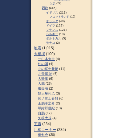
ソチ
(29)
西欧
(445)
イギリス
(211)
スコットランド
(15)
オランダ
(40)
ドイツ
(122)
フランス
(121)
ベルギー
(13)
ポルトガル
(5)
モナコ
(2)
地震
(1,015)
大相撲
(100)
一山本大生
(4)
仲の国
(4)
北の富士勝昭
(11)
北青鵬 治
(6)
大砂嵐
(6)
大鵬
(28)
御嶽海
(2)
旭大星託也
(3)
照ノ富士春雄
(6)
王鵬幸之介
(2)
琴紺野優紀
(13)
白鵬
(17)
矢後太規
(4)
宇宙
(234)
川柳コーナー
(235)
俳句会
(20)