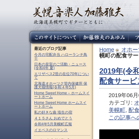
最近のブログ記事
Home
オホー
今月の宅配弁当 ハローランチ鳥
幌町の配食サー
十
日本の皇室のご活動・ニュース
(令和4年 夏)
2019年(
エリザベス2世の在位70年につい
て
配食サービ
北海道オホーツク管内保健所 保
護犬猫情報(令和４年5月)
Home Sweet Home – ホームスイ
2019年06月0
ートホーム
カテゴリ:
Home Sweet Home ホームスイ
ートホーム
美幌町
,
配
私の好きな曲 埴生の宿
この記事へ
４１５さん おめでとう
令和4年5月美幌町広報
イエペスのロマンス