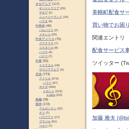
オセアニア
(117)
オーストラリア
(33)
美幌町配食サ
サモア
(1)
ニュージーランド
(16)
パラオ
(8)
買い物でお困り
中南米
(45)
バルバドス
(2)
メキシコ
(20)
関連エントリ
中央アメリカ
(75)
グアテマラ
(7)
コスタリカ
(9)
配食サービス事
ハイチ
(4)
パナマ
(7)
中東
(55)
ツイッター (Twit
イスラエル
(18)
サウジアラビア
(4)
北米
(773)
アメリカ
(474)
ハワイ
(47)
カナダ
(304)
トロント
(224)
e-nikka
(223)
南極
(39)
南米
(172)
アルゼンチン
(32)
チリ
(7)
加藤 雅夫 (@bihor
パラグアイ
(17)
ブラジル
(61)
ペルー
(7)