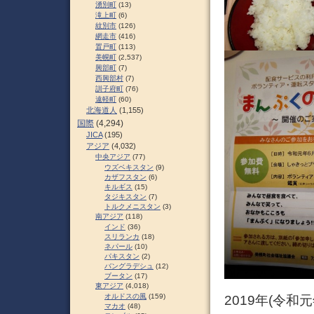
湧別町
(13)
滝上町
(6)
紋別市
(126)
網走市
(416)
置戸町
(113)
美幌町
(2,537)
興部町
(7)
西興部村
(7)
訓子府町
(76)
遠軽町
(60)
北海道人
(1,155)
国際
(4,294)
JICA
(195)
アジア
(4,032)
中央アジア
(77)
ウズベキスタン
(9)
カザフスタン
(6)
キルギス
(15)
タジキスタン
(7)
トルクメニスタン
(3)
南アジア
(118)
インド
(36)
スリランカ
(18)
ネパール
(10)
パキスタン
(2)
バングラデシュ
(12)
ブータン
(17)
東アジア
(4,018)
オルドスの風
(159)
2019年(令和
マカオ
(48)