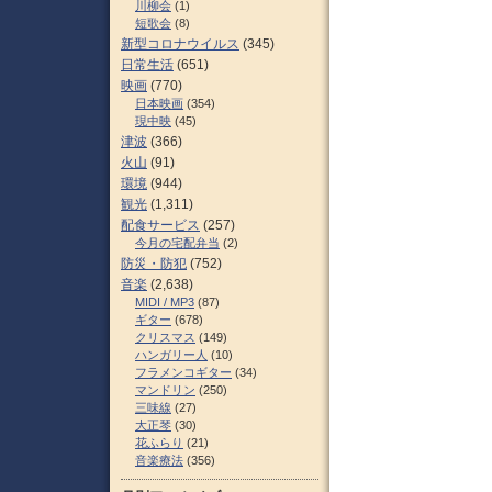
川柳会
(1)
短歌会
(8)
新型コロナウイルス
(345)
日常生活
(651)
映画
(770)
日本映画
(354)
現中映
(45)
津波
(366)
火山
(91)
環境
(944)
観光
(1,311)
配食サービス
(257)
今月の宅配弁当
(2)
防災・防犯
(752)
音楽
(2,638)
MIDI / MP3
(87)
ギター
(678)
クリスマス
(149)
ハンガリー人
(10)
フラメンコギター
(34)
マンドリン
(250)
三味線
(27)
大正琴
(30)
花ふらり
(21)
音楽療法
(356)