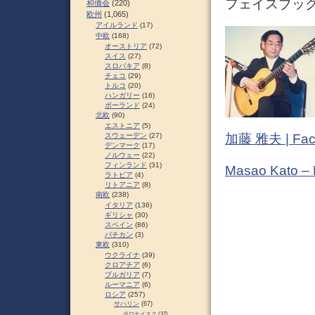
フェイスブック (
和僑会
(220)
欧州
(1,065)
アイルランド
(17)
中欧
(168)
オーストリア
(72)
スイス
(27)
スロパキア
(8)
チェコ
(29)
トルコ
(20)
ハンガリー
(16)
ポーランド
(24)
北欧
(90)
エストニア
(5)
スウェーデン
(27)
加藤 雅夫 | Fac
デンマーク
(17)
ノルウェー
(22)
フィンランド
(31)
Masao Kato –
ラトビア
(4)
リトアニア
(8)
南欧
(238)
イタリア
(136)
ギリシャ
(30)
スペイン
(86)
バチカン
(3)
東欧
(310)
ウクライナ
(39)
クロアチア
(6)
ブルガリア
(7)
ルーマニア
(6)
ロシア
(257)
サハリン
(67)
ポロナイスク
(37)