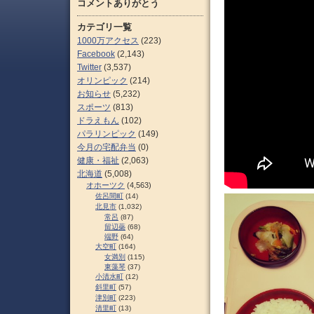
コメントありがとう
カテゴリ一覧
1000万アクセス
(223)
Facebook
(2,143)
Twitter
(3,537)
オリンピック
(214)
お知らせ
(5,232)
スポーツ
(813)
ドラえもん
(102)
パラリンピック
(149)
今月の宅配弁当
(0)
健康・福祉
(2,063)
北海道
(5,008)
オホーツク
(4,563)
佐呂間町
(14)
北見市
(1,032)
常呂
(87)
留辺蘂
(68)
端野
(64)
大空町
(164)
女満別
(115)
東藻琴
(37)
小清水町
(12)
斜里町
(57)
津別町
(223)
清里町
(13)