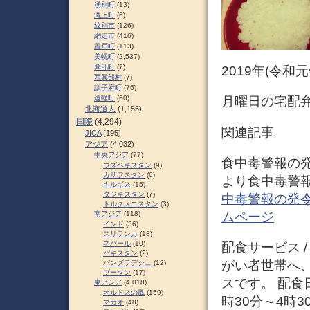
湧別町
(13)
滝上町
(6)
紋別市
(126)
網走市
(416)
置戸町
(113)
美幌町
(2,537)
興部町
(7)
2019年(令和
西興部村
(7)
訓子府町
(76)
遠軽町
(60)
月曜日の宅配
北海道人
(1,155)
国際
(4,294)
関連記事
JICA
(195)
アジア
(4,032)
中央アジア
(77)
食中毒警報の発
ウズベキスタン
(9)
カザフスタン
(6)
より食中毒警報
キルギス
(15)
タジキスタン
(7)
中毒警報の発令
トルクメニスタン
(3)
ムページ
南アジア
(118)
インド
(36)
スリランカ
(18)
ネパール
(10)
配食サービス 
パキスタン
(2)
がい者世帯へ
バングラデシュ
(12)
ブータン
(17)
スです。 配食
東アジア
(4,018)
オルドスの風
(159)
時30分～4時
マカオ
(48)