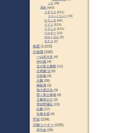
ソチ
(29)
西欧
(445)
イギリス
(211)
スコットランド
(15)
オランダ
(40)
ドイツ
(122)
フランス
(121)
ベルギー
(13)
ポルトガル
(5)
モナコ
(2)
地震
(1,015)
大相撲
(100)
一山本大生
(4)
仲の国
(4)
北の富士勝昭
(11)
北青鵬 治
(6)
大砂嵐
(6)
大鵬
(28)
御嶽海
(2)
旭大星託也
(3)
照ノ富士春雄
(6)
王鵬幸之介
(2)
琴紺野優紀
(13)
白鵬
(17)
矢後太規
(4)
宇宙
(234)
川柳コーナー
(235)
俳句会
(20)