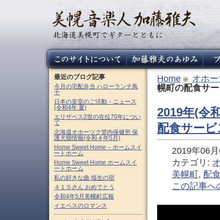
最近のブログ記事
Home
オホー
今月の宅配弁当 ハローランチ鳥
幌町の配食サー
十
日本の皇室のご活動・ニュース
(令和4年 夏)
2019年(
エリザベス2世の在位70年につい
て
配食サービ
北海道オホーツク管内保健所 保
護犬猫情報(令和４年5月)
Home Sweet Home – ホームスイ
2019年06月0
ートホーム
カテゴリ:
Home Sweet Home ホームスイ
ートホーム
美幌町
,
配
私の好きな曲 埴生の宿
この記事へ
４１５さん おめでとう
令和4年5月美幌町広報
イエペスのロマンス