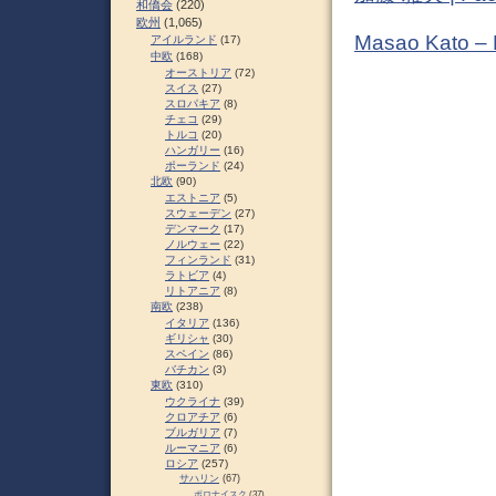
和僑会
(220)
欧州
(1,065)
Masao Kato –
アイルランド
(17)
中欧
(168)
オーストリア
(72)
スイス
(27)
スロパキア
(8)
チェコ
(29)
トルコ
(20)
ハンガリー
(16)
ポーランド
(24)
北欧
(90)
エストニア
(5)
スウェーデン
(27)
デンマーク
(17)
ノルウェー
(22)
フィンランド
(31)
ラトビア
(4)
リトアニア
(8)
南欧
(238)
イタリア
(136)
ギリシャ
(30)
スペイン
(86)
バチカン
(3)
東欧
(310)
ウクライナ
(39)
クロアチア
(6)
ブルガリア
(7)
ルーマニア
(6)
ロシア
(257)
サハリン
(67)
ポロナイスク
(37)