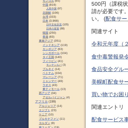
モンゴル
(65)
500円（課税
中国
(819)
人民中国
(97)
請が必要です
北朝鮮
(106)
台湾
(333)
い。 (
配食サー
日本
(3,968)
日中文化交流
(105)
日本の皇室
(88)
関連サイト
韓国
(250)
香港
(83)
東南アジア
(351)
令和元年度（２
インドネシア
(119)
カンボジア
(63)
シンガポール
(104)
食中毒警報発令
タイ王国
(140)
フィリピン
(41)
モンテンルパ
(3)
食品安全グルー
ブルネイ
(14)
ベトナム
(104)
マレーシア
(71)
美幌町配食サ
ミャンマー
(49)
ラオス
(43)
東ティモール
(13)
西アジア
(34)
買い物でお困り
アゼルバイジャン
(4)
アフリカ
(199)
関連エントリ
アルジェリア
(14)
エジプト
(23)
ケニア
(10)
配食サービス事
ブルキナファソ
(11)
ヨルダン
(9)
南スーダン
(19)