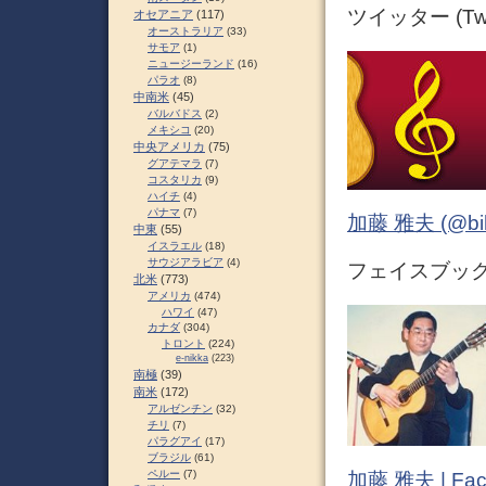
ツイッター (Twit
オセアニア
(117)
オーストラリア
(33)
サモア
(1)
ニュージーランド
(16)
パラオ
(8)
中南米
(45)
バルバドス
(2)
メキシコ
(20)
中央アメリカ
(75)
グアテマラ
(7)
コスタリカ
(9)
ハイチ
(4)
パナマ
(7)
加藤 雅夫 (@bihor
中東
(55)
イスラエル
(18)
サウジアラビア
(4)
フェイスブック (
北米
(773)
アメリカ
(474)
ハワイ
(47)
カナダ
(304)
トロント
(224)
e-nikka
(223)
南極
(39)
南米
(172)
アルゼンチン
(32)
チリ
(7)
パラグアイ
(17)
ブラジル
(61)
ペルー
(7)
加藤 雅夫 | Fac