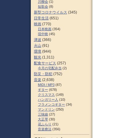
川柳会
(1)
短歌会
(8)
新型コロナウイルス
(345)
日常生活
(651)
映画
(770)
日本映画
(354)
現中映
(45)
津波
(366)
火山
(91)
環境
(944)
観光
(1,311)
配食サービス
(257)
今月の宅配弁当
(2)
防災・防犯
(752)
音楽
(2,638)
MIDI / MP3
(87)
ギター
(678)
クリスマス
(149)
ハンガリー人
(10)
フラメンコギター
(34)
マンドリン
(250)
三味線
(27)
大正琴
(30)
花ふらり
(21)
音楽療法
(356)