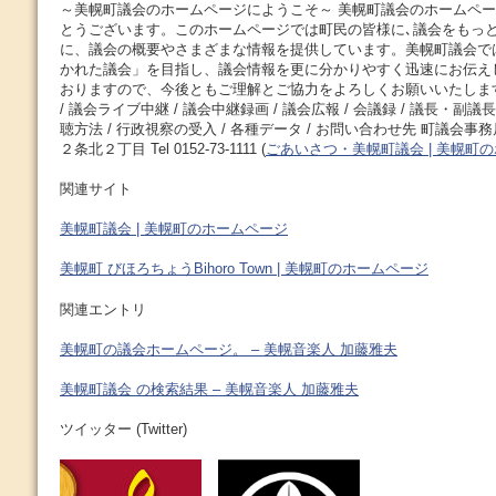
～美幌町議会のホームページにようこそ～ 美幌町議会のホームペ
とうございます。このホームページでは町民の皆様に､議会をもっ
に、議会の概要やさまざまな情報を提供しています。美幌町議会で
かれた議会」を目指し、議会情報を更に分かりやすく迅速にお伝え
おりますので、今後ともご理解とご協力をよろしくお願いいたします。
/ 議会ライブ中継 / 議会中継録画 / 議会広報 / 会議録 / 議長・副議長
聴方法 / 行政視察の受入 / 各種データ / お問い合わせ先 町議会事務局 
２条北２丁目 Tel 0152-73-1111 (
ごあいさつ・美幌町議会 | 美幌町
関連サイト
美幌町議会 | 美幌町のホームページ
美幌町 びほろちょうBihoro Town | 美幌町のホームページ
関連エントリ
美幌町の議会ホームページ。 – 美幌音楽人 加藤雅夫
美幌町議会 の検索結果 – 美幌音楽人 加藤雅夫
ツイッター (Twitter)