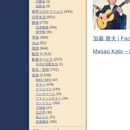
川柳会
(1)
短歌会
(8)
新型コロナウイルス
(345)
日常生活
(651)
映画
(770)
日本映画
(354)
現中映
(45)
加藤 雅夫 | Fac
津波
(366)
火山
(91)
環境
(944)
Masao Kato –
観光
(1,311)
配食サービス
(257)
今月の宅配弁当
(2)
防災・防犯
(752)
音楽
(2,638)
MIDI / MP3
(87)
ギター
(678)
クリスマス
(149)
ハンガリー人
(10)
フラメンコギター
(34)
マンドリン
(250)
三味線
(27)
大正琴
(30)
花ふらり
(21)
音楽療法
(356)