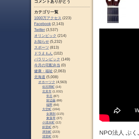
コメントありがとう
カテゴリ一覧
1000万アクセス
(223)
Facebook
(2,143)
Twitter
(3,537)
オリンピック
(214)
お知らせ
(5,232)
スポーツ
(813)
ドラえもん
(102)
パラリンピック
(149)
今月の宅配弁当
(0)
健康・福祉
(2,063)
北海道
(5,008)
オホーツク
(4,563)
佐呂間町
(14)
北見市
(1,032)
常呂
(87)
留辺蘂
(68)
端野
(64)
大空町
(164)
女満別
(115)
東藻琴
(37)
小清水町
(12)
斜里町
(57)
NPO法人 ぷく
津別町
(223)
清里町
(13)