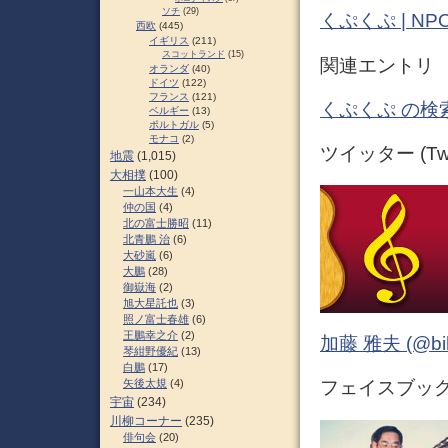
ソチ
(29)
くぷくぷ | 
西欧
(445)
イギリス
(211)
スコットランド
(15)
関連エントリ
オランダ
(40)
ドイツ
(122)
フランス
(121)
くぷくぷ の検
ベルギー
(13)
ポルトガル
(5)
モナコ
(2)
ツイッター (Twit
地震
(1,015)
大相撲
(100)
一山本大生
(4)
仲の国
(4)
北の富士勝昭
(11)
北青鵬 治
(6)
大砂嵐
(6)
大鵬
(28)
御嶽海
(2)
旭大星託也
(3)
照ノ富士春雄
(6)
王鵬幸之介
(2)
加藤 雅夫 (@bihor
琴紺野優紀
(13)
白鵬
(17)
矢後太規
(4)
フェイスブック (
宇宙
(234)
川柳コーナー
(235)
俳句会
(20)