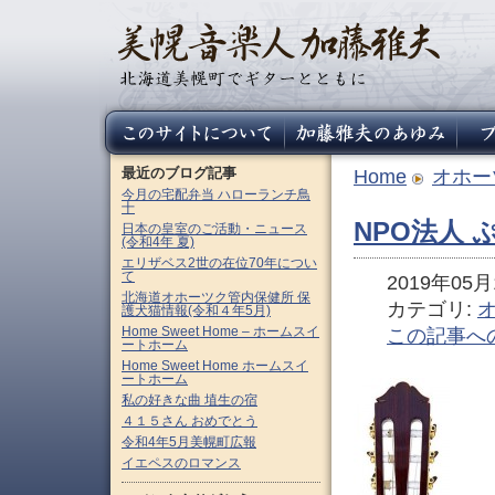
最近のブログ記事
Home
オホー
今月の宅配弁当 ハローランチ鳥
十
NPO法人 
日本の皇室のご活動・ニュース
(令和4年 夏)
エリザベス2世の在位70年につい
て
2019年05月1
北海道オホーツク管内保健所 保
カテゴリ:
護犬猫情報(令和４年5月)
Home Sweet Home – ホームスイ
この記事へ
ートホーム
Home Sweet Home ホームスイ
ートホーム
私の好きな曲 埴生の宿
４１５さん おめでとう
令和4年5月美幌町広報
イエペスのロマンス