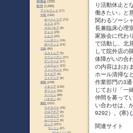
和僑会
(220)
り活動休止と
欧州
(1,065)
アイルランド
(17)
働きたい」と
中欧
(168)
関わるソーシ
オーストリア
(72)
スイス
(27)
長兼臨床心理室
スロパキア
(8)
チェコ
(29)
家族会に代わ
トルコ
(20)
ハンガリー
(16)
で活動し、北見
ポーランド
(24)
北欧
(90)
して院外店の
エストニア
(5)
スウェーデン
(27)
体障がいの合わ
デンマーク
(17)
の内容はおお
ノルウェー
(22)
フィンランド
(31)
ホール清掃な
ラトビア
(4)
リトアニア
(8)
作業部門の3
南欧
(238)
イタリア
(136)
じており「一
ギリシャ
(30)
スペイン
(86)
仲間を募って
バチカン
(3)
東欧
(310)
い合わせは、か
ウクライナ
(39)
9292）。(寒) (
クロアチア
(6)
ブルガリア
(7)
ルーマニア
(6)
ロシア
(257)
関連サイト
サハリン
(67)
ポロナイスク
(37)