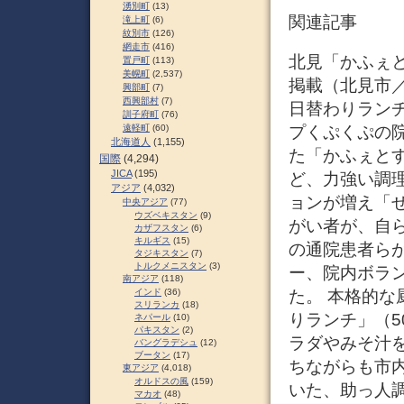
湧別町
(13)
関連記事
滝上町
(6)
紋別市
(126)
網走市
(416)
北見「かふぇとす
置戸町
(113)
美幌町
(2,537)
掲載（北見市／
興部町
(7)
西興部村
(7)
日替わりランチ
訓子府町
(76)
プくぷくぷの院
遠軽町
(60)
北海道人
(1,155)
た「かふぇと
国際
(4,294)
JICA
(195)
ど、力強い調
アジア
(4,032)
ョンが増え「
中央アジア
(77)
ウズベキスタン
(9)
がい者が、自
カザフスタン
(6)
キルギス
(15)
の通院患者らが
タジキスタン
(7)
トルクメニスタン
(3)
ー、院内ボラ
南アジア
(118)
た。 本格的
インド
(36)
スリランカ
(18)
りランチ」（5
ネパール
(10)
パキスタン
(2)
ラダやみそ汁
バングラデシュ
(12)
ブータン
(17)
ちながらも市
東アジア
(4,018)
オルドスの風
(159)
いた、助っ人
マカオ
(48)