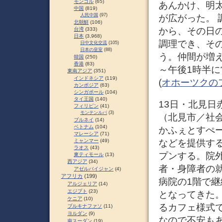
モンゴル
(65)
あんかけ、明
中国
(819)
人民中国
(97)
が広がった。
北朝鮮
(106)
から、その日
台湾
(333)
日本
(3,968)
調理でき、そ
日中文化交流
(105)
日本の皇室
(88)
う。仲間が増え
韓国
(250)
香港
(83)
～午後1時半に
東南アジア
(351)
インドネシア
(119)
(
オホーツクの
カンボジア
(63)
シンガポール
(104)
タイ王国
(140)
13日・北見日赤
フィリピン
(41)
モンテンルパ
(3)
（北見市／社
ブルネイ
(14)
ベトナム
(104)
かふぇとすぺー
マレーシア
(71)
などを提供す
ミャンマー
(49)
ラオス
(43)
プンする。院
東ティモール
(13)
西アジア
(34)
者・身障者の
アゼルバイジャン
(4)
アフリカ
(199)
病院の1階で
アルジェリア
(14)
エジプト
(23)
となってきた
ケニア
(10)
るカフェ様式
ブルキナファソ
(11)
ヨルダン
(9)
なので不安も
南スーダン
(19)