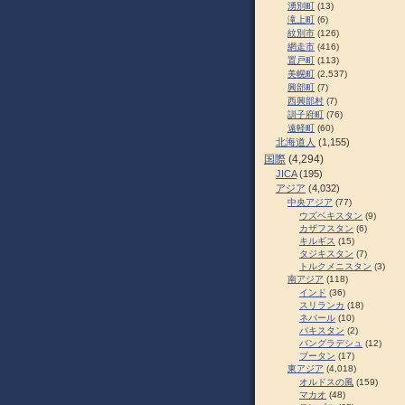
湧別町
(13)
滝上町
(6)
紋別市
(126)
網走市
(416)
置戸町
(113)
美幌町
(2,537)
興部町
(7)
西興部村
(7)
訓子府町
(76)
遠軽町
(60)
北海道人
(1,155)
国際
(4,294)
JICA
(195)
アジア
(4,032)
中央アジア
(77)
ウズベキスタン
(9)
カザフスタン
(6)
キルギス
(15)
タジキスタン
(7)
トルクメニスタン
(3)
南アジア
(118)
インド
(36)
スリランカ
(18)
ネパール
(10)
パキスタン
(2)
バングラデシュ
(12)
ブータン
(17)
東アジア
(4,018)
オルドスの風
(159)
マカオ
(48)