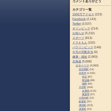
コメントありがとう
カテゴリ一覧
1000万アクセス
(223)
Facebook
(2,143)
Twitter
(3,537)
オリンピック
(214)
お知らせ
(5,232)
スポーツ
(813)
ドラえもん
(102)
パラリンピック
(149)
今月の宅配弁当
(0)
健康・福祉
(2,063)
北海道
(5,008)
オホーツク
(4,563)
佐呂間町
(14)
北見市
(1,032)
常呂
(87)
留辺蘂
(68)
端野
(64)
大空町
(164)
女満別
(115)
東藻琴
(37)
小清水町
(12)
斜里町
(57)
津別町
(223)
清里町
(13)