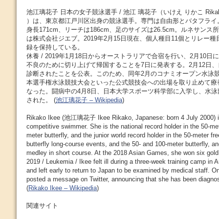
池江璃花子 日本の女子競泳選手 / 池江 璃花子（いけえ りかこ Rikako 
）は、東京都江戸川区出身の競泳選手。専門は自由形とバタフライ。2
身長171cm、リーチは186cm、足のサイズは26.5cm。ルネサン
は株式会社ジエブ。2019年2月15日現在、個人種目11個とリレー種
録を保持している。
休養 / 2019年1月18日からオーストラリアで合宿を行い、2月10
不良のために切り上げて帰国することを7日に発表する。2月12日、自身
診断されたことを公表。このため、同年2月のコナミオープン水泳競
本選手権水泳競技大会といった公式競技会への出場を取り止めて療
なった。闘病中の4月8日、日本大学スポーツ科学部に入学し、水
された。 (
池江璃花子 – Wikipedia
)
Rikako Ikee (池江璃花子 Ikee Rikako, Japanese: born 4 July 2000) 
competitive swimmer. She is the national record holder in the 50-met
meter butterfly, and the junior world record holder in the 50-meter f
butterfly long-course events, and the 50- and 100-meter butterfly, a
medley in short course. At the 2018 Asian Games, she won six gold
2019 / Leukemia / Ikee felt ill during a three-week training camp in A
and left early to return to Japan to be examined by medical staff. O
posted a message on Twitter, announcing that she has been diagno
(
Rikako Ikee – Wikipedia
)
関連サイト