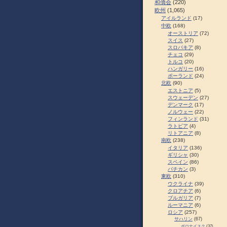
和僑会
(220)
欧州
(1,065)
アイルランド
(17)
中欧
(168)
オーストリア
(72)
スイス
(27)
スロパキア
(8)
チェコ
(29)
トルコ
(20)
ハンガリー
(16)
ポーランド
(24)
北欧
(90)
エストニア
(5)
スウェーデン
(27)
デンマーク
(17)
ノルウェー
(22)
フィンランド
(31)
ラトビア
(4)
リトアニア
(8)
南欧
(238)
イタリア
(136)
ギリシャ
(30)
スペイン
(86)
バチカン
(3)
東欧
(310)
ウクライナ
(39)
クロアチア
(6)
ブルガリア
(7)
ルーマニア
(6)
ロシア
(257)
サハリン
(67)
ポロナイスク
(37)