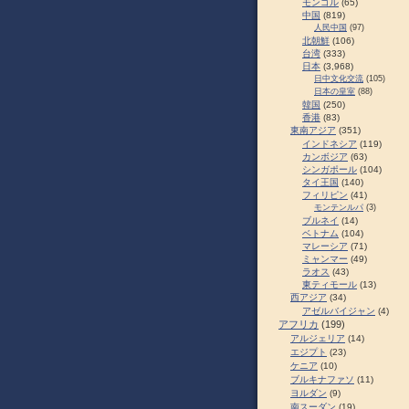
モンゴル
(65)
中国
(819)
人民中国
(97)
北朝鮮
(106)
台湾
(333)
日本
(3,968)
日中文化交流
(105)
日本の皇室
(88)
韓国
(250)
香港
(83)
東南アジア
(351)
インドネシア
(119)
カンボジア
(63)
シンガポール
(104)
タイ王国
(140)
フィリピン
(41)
モンテンルパ
(3)
ブルネイ
(14)
ベトナム
(104)
マレーシア
(71)
ミャンマー
(49)
ラオス
(43)
東ティモール
(13)
西アジア
(34)
アゼルバイジャン
(4)
アフリカ
(199)
アルジェリア
(14)
エジプト
(23)
ケニア
(10)
ブルキナファソ
(11)
ヨルダン
(9)
南スーダン
(19)