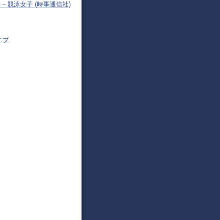
－競泳女子 (時事通信社)
エブ