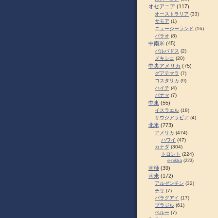
オセアニア
(117)
オーストラリア
(33)
サモア
(1)
ニュージーランド
(16)
パラオ
(8)
中南米
(45)
バルバドス
(2)
メキシコ
(20)
中央アメリカ
(75)
グアテマラ
(7)
コスタリカ
(9)
ハイチ
(4)
パナマ
(7)
中東
(55)
イスラエル
(18)
サウジアラビア
(4)
北米
(773)
アメリカ
(474)
ハワイ
(47)
カナダ
(304)
トロント
(224)
e-nikka
(223)
南極
(39)
南米
(172)
アルゼンチン
(32)
チリ
(7)
パラグアイ
(17)
ブラジル
(61)
ペルー
(7)