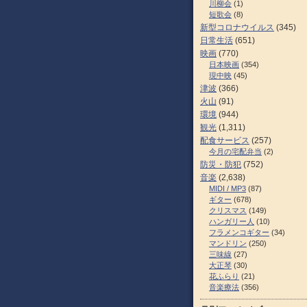
川柳会
(1)
短歌会
(8)
新型コロナウイルス
(345)
日常生活
(651)
映画
(770)
日本映画
(354)
現中映
(45)
津波
(366)
火山
(91)
環境
(944)
観光
(1,311)
配食サービス
(257)
今月の宅配弁当
(2)
防災・防犯
(752)
音楽
(2,638)
MIDI / MP3
(87)
ギター
(678)
クリスマス
(149)
ハンガリー人
(10)
フラメンコギター
(34)
マンドリン
(250)
三味線
(27)
大正琴
(30)
花ふらり
(21)
音楽療法
(356)