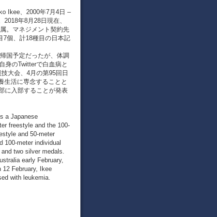
Ikee、2000年7月4日 –
018年8月28日現在、
ス所属。マネジメント契約先
目7個、計18種目の日本記
日に帰国予定だったが、体調
のTwitterで白血病と
技大会、4月の第95回日
養生活に専念することと
泳部に入部することが発表
is a Japanese
er freestyle and the 100-
reestyle and 50-meter
nd 100-meter individual
 and two silver medals.
ustralia early February,
n 12 February, Ikee
sed with leukemia.