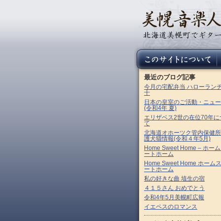
最近のブログ記事
今月の宅配弁当 ハローラン
十
日本の皇室のご活動・ニュー
(令和4年 夏)
エリザベス2世の在位70年に
て
北海道オホーツク管内保健所
護犬猫情報(令和４年5月)
Home Sweet Home – ホー
ートホーム
Home Sweet Home ホーム
ートホーム
私の好きな曲 埴生の宿
４１５さん おめでとう
令和4年5月美幌町広報
イエペスのロマンス