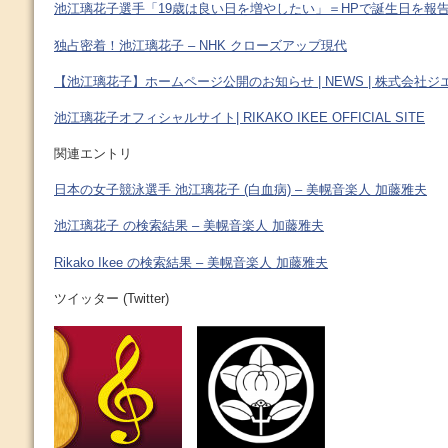
池江璃花子選手「19歳は良い日を増やしたい」＝HPで誕生日を報告
独占密着！池江璃花子 – NHK クローズアップ現代
【池江璃花子】ホームページ公開のお知らせ | NEWS | 株式会社ジ
池江璃花子オフィシャルサイト| RIKAKO IKEE OFFICIAL SITE
関連エントリ
日本の女子競泳選手 池江璃花子 (白血病) – 美幌音楽人 加藤雅夫
池江璃花子 の検索結果 – 美幌音楽人 加藤雅夫
Rikako Ikee の検索結果 – 美幌音楽人 加藤雅夫
ツイッター (Twitter)