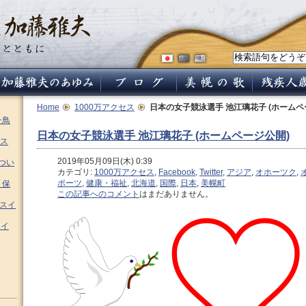
Home
1000万アクセス
日本の女子競泳選手 池江璃花子 (ホームペ
チ鳥
日本の女子競泳選手 池江璃花子 (ホームページ公開)
ス
2019年05月09日(木) 0:39
つい
カテゴリ:
1000万アクセス
,
Facebook
,
Twitter
,
アジア
,
オホーツク
,
ポーツ
,
健康・福祉
,
北海道
,
国際
,
日本
,
美幌町
 保
この記事へのコメント
はまだありません。
ムスイ
スイ