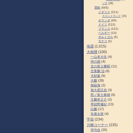
ソチ
(29)
西欧
(445)
イギリス
(211)
スコットランド
(15)
オランダ
(40)
ドイツ
(122)
フランス
(121)
ベルギー
(13)
ポルトガル
(5)
モナコ
(2)
地震
(1,015)
大相撲
(100)
一山本大生
(4)
仲の国
(4)
北の富士勝昭
(11)
北青鵬 治
(6)
大砂嵐
(6)
大鵬
(28)
御嶽海
(2)
旭大星託也
(3)
照ノ富士春雄
(6)
王鵬幸之介
(2)
琴紺野優紀
(13)
白鵬
(17)
矢後太規
(4)
宇宙
(234)
川柳コーナー
(235)
俳句会
(20)