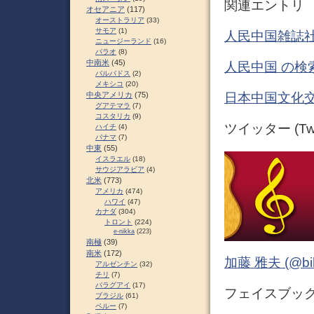
関連エントリ
オセアニア
(117)
オーストラリア
(33)
サモア
(1)
人民中国雑誌社
ニュージーランド
(16)
パラオ
(8)
中南米
(45)
人民中国 の検
バルバドス
(2)
メキシコ
(20)
中央アメリカ
(75)
日本中国文化交
グアテマラ
(7)
コスタリカ
(9)
ツイッター (Twit
ハイチ
(4)
パナマ
(7)
中東
(55)
イスラエル
(18)
サウジアラビア
(4)
北米
(773)
アメリカ
(474)
ハワイ
(47)
カナダ
(304)
トロント
(224)
e-nikka
(223)
南極
(39)
南米
(172)
加藤 雅夫 (@bihor
アルゼンチン
(32)
チリ
(7)
パラグアイ
(17)
フェイスブック (
ブラジル
(61)
ペルー
(7)