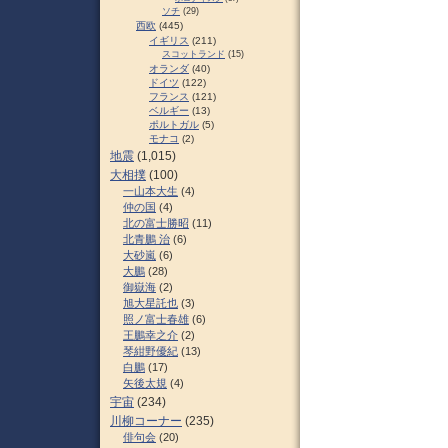
ソチ
(29)
西欧
(445)
イギリス
(211)
スコットランド
(15)
オランダ
(40)
ドイツ
(122)
フランス
(121)
ベルギー
(13)
ポルトガル
(5)
モナコ
(2)
地震
(1,015)
大相撲
(100)
一山本大生
(4)
仲の国
(4)
北の富士勝昭
(11)
北青鵬 治
(6)
大砂嵐
(6)
大鵬
(28)
御嶽海
(2)
旭大星託也
(3)
照ノ富士春雄
(6)
王鵬幸之介
(2)
琴紺野優紀
(13)
白鵬
(17)
矢後太規
(4)
宇宙
(234)
川柳コーナー
(235)
俳句会
(20)