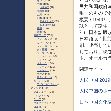
る日本語雑誌
モンゴル
(65)
中国
(819)
民共和国政府傘
人民中国
(97)
北朝鮮
(106)
唯一のもので
台湾
(333)
日本
(3,968)
概要 / 19
日中文化交流
(105)
誌として誕生。
日本の皇室
(88)
韓国
(250)
年に日本語版
香港
(83)
東南アジア
(351)
日本語版 / 
インドネシア
(119)
カンボジア
(63)
刷、販売して
シンガポール
(104)
タイ王国
(140)
しており、現
フィリピン
(41)
モンテンルパ
(3)
ト。オールカラ
ブルネイ
(14)
ベトナム
(104)
マレーシア
(71)
関連サイト
ミャンマー
(49)
ラオス
(43)
東ティモール
(13)
人民中国 201
西アジア
(34)
アゼルバイジャン
(4)
アフリカ
(199)
人民中国のホ
アルジェリア
(14)
エジプト
(23)
ケニア
(10)
日本中国文化
ブルキナファソ
(11)
ヨルダン
(9)
南スーダン
(19)