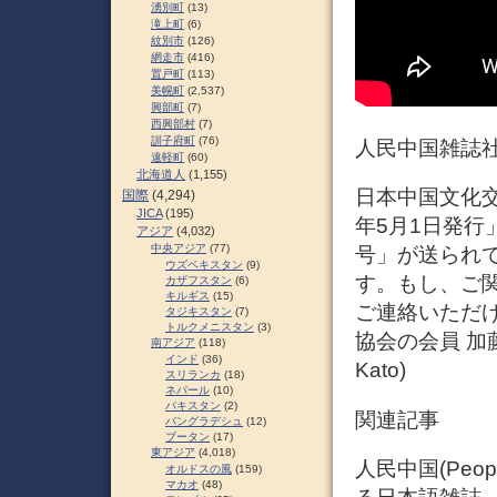
湧別町
(13)
滝上町
(6)
紋別市
(126)
網走市
(416)
置戸町
(113)
美幌町
(2,537)
興部町
(7)
西興部村
(7)
訓子府町
(76)
人民中国雑誌社の
遠軽町
(60)
北海道人
(1,155)
日本中国文化交流
国際
(4,294)
JICA
(195)
年5月1日発行
アジア
(4,032)
中央アジア
(77)
号」が送られ
ウズベキスタン
(9)
す。もし、ご
カザフスタン
(6)
キルギス
(15)
ご連絡いただ
タジキスタン
(7)
トルクメニスタン
(3)
協会の会員 加
南アジア
(118)
インド
(36)
Kato)
スリランカ
(18)
ネパール
(10)
パキスタン
(2)
関連記事
バングラデシュ
(12)
ブータン
(17)
東アジア
(4,018)
人民中国(Peo
オルドスの風
(159)
マカオ
(48)