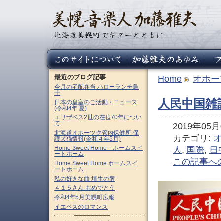
最近のブログ記事
Home
オホー
今月の宅配弁当 ハローランチ鳥
十
人民中国雑誌
日本の皇室のご活動・ニュース
(令和4年 夏)
エリザベス2世の在位70年につい
て
2019年05月0
北海道オホーツク管内保健所 保
カテゴリ:
護犬猫情報(令和４年5月)
Home Sweet Home – ホームスイ
人
,
国際
,
日
ートホーム
この記事へ
Home Sweet Home ホームスイ
ートホーム
私の好きな曲 埴生の宿
４１５さん おめでとう
令和4年5月美幌町広報
イエペスのロマンス