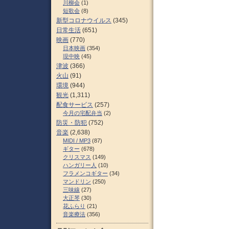
川柳会
(1)
短歌会
(8)
新型コロナウイルス
(345)
日常生活
(651)
映画
(770)
日本映画
(354)
現中映
(45)
津波
(366)
火山
(91)
環境
(944)
観光
(1,311)
配食サービス
(257)
今月の宅配弁当
(2)
防災・防犯
(752)
音楽
(2,638)
MIDI / MP3
(87)
ギター
(678)
クリスマス
(149)
ハンガリー人
(10)
フラメンコギター
(34)
マンドリン
(250)
三味線
(27)
大正琴
(30)
花ふらり
(21)
音楽療法
(356)