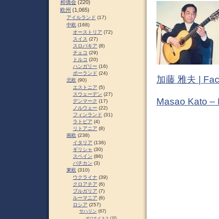
和僑会
(220)
欧州
(1,065)
アイルランド
(17)
中欧
(168)
オーストリア
(72)
スイス
(27)
スロパキア
(8)
チェコ
(29)
トルコ
(20)
ハンガリー
(16)
ポーランド
(24)
加藤 雅夫 | Fac
北欧
(90)
エストニア
(5)
スウェーデン
(27)
Masao Kato –
デンマーク
(17)
ノルウェー
(22)
フィンランド
(31)
ラトビア
(4)
リトアニア
(8)
南欧
(238)
イタリア
(136)
ギリシャ
(30)
スペイン
(86)
バチカン
(3)
東欧
(310)
ウクライナ
(39)
クロアチア
(6)
ブルガリア
(7)
ルーマニア
(6)
ロシア
(257)
サハリン
(67)
ポロナイスク
(37)