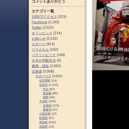
コメントありがとう
カテゴリ一覧
1000万アクセス
(223)
Facebook
(2,143)
Twitter
(3,537)
オリンピック
(214)
お知らせ
(5,232)
スポーツ
(813)
ドラえもん
(102)
パラリンピック
(149)
今月の宅配弁当
(0)
健康・福祉
(2,063)
北海道
(5,008)
オホーツク
(4,563)
佐呂間町
(14)
北見市
(1,032)
常呂
(87)
留辺蘂
(68)
端野
(64)
大空町
(164)
女満別
(115)
東藻琴
(37)
小清水町
(12)
斜里町
(57)
津別町
(223)
清里町
(13)