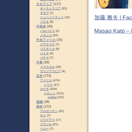
オセアニア
(117)
オーストラリア
(33)
サモア
(1)
加藤 雅夫 | Fac
ニュージーランド
(16)
パラオ
(8)
中南米
(45)
Masao Kato –
バルバドス
(2)
メキシコ
(20)
中央アメリカ
(75)
グアテマラ
(7)
コスタリカ
(9)
ハイチ
(4)
パナマ
(7)
中東
(55)
イスラエル
(18)
サウジアラビア
(4)
北米
(773)
アメリカ
(474)
ハワイ
(47)
カナダ
(304)
トロント
(224)
e-nikka
(223)
南極
(39)
南米
(172)
アルゼンチン
(32)
チリ
(7)
パラグアイ
(17)
ブラジル
(61)
ペルー
(7)