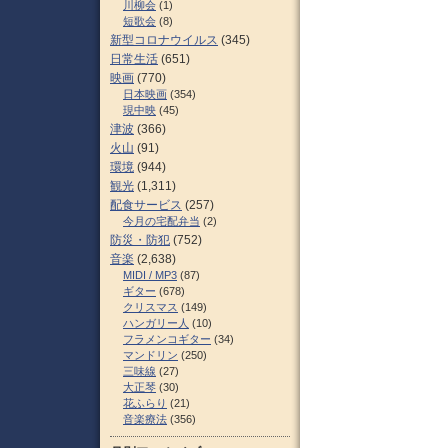
川柳会
(1)
短歌会
(8)
新型コロナウイルス
(345)
日常生活
(651)
映画
(770)
日本映画
(354)
現中映
(45)
津波
(366)
火山
(91)
環境
(944)
観光
(1,311)
配食サービス
(257)
今月の宅配弁当
(2)
防災・防犯
(752)
音楽
(2,638)
MIDI / MP3
(87)
ギター
(678)
クリスマス
(149)
ハンガリー人
(10)
フラメンコギター
(34)
マンドリン
(250)
三味線
(27)
大正琴
(30)
花ふらり
(21)
音楽療法
(356)