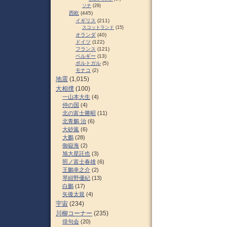
ソチ
(29)
西欧
(445)
イギリス
(211)
スコットランド
(15)
オランダ
(40)
ドイツ
(122)
フランス
(121)
ベルギー
(13)
ポルトガル
(5)
モナコ
(2)
地震
(1,015)
大相撲
(100)
一山本大生
(4)
仲の国
(4)
北の富士勝昭
(11)
北青鵬 治
(6)
大砂嵐
(6)
大鵬
(28)
御嶽海
(2)
旭大星託也
(3)
照ノ富士春雄
(6)
王鵬幸之介
(2)
琴紺野優紀
(13)
白鵬
(17)
矢後太規
(4)
宇宙
(234)
川柳コーナー
(235)
俳句会
(20)