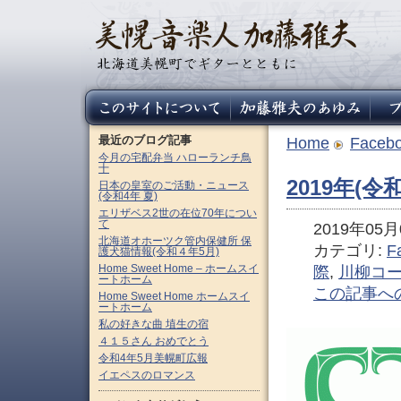
最近のブログ記事
Home
Faceb
今月の宅配弁当 ハローランチ鳥
十
2019年(
日本の皇室のご活動・ニュース
(令和4年 夏)
エリザベス2世の在位70年につい
て
2019年05月0
北海道オホーツク管内保健所 保
カテゴリ:
F
護犬猫情報(令和４年5月)
Home Sweet Home – ホームスイ
際
,
川柳コ
ートホーム
この記事へ
Home Sweet Home ホームスイ
ートホーム
私の好きな曲 埴生の宿
４１５さん おめでとう
令和4年5月美幌町広報
イエペスのロマンス