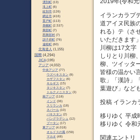
2019年(令
湧別町
(13)
滝上町
(6)
紋別市
(126)
イランカラプテ (
網走市
(416)
置戸町
(113)
道アイヌ民族
美幌町
(2,537)
れる）テ（さ
興部町
(7)
西興部村
(7)
いただきます
訓子府町
(76)
遠軽町
(60)
川柳は17文字
北海道人
(1,155)
しりとり川柳
国際
(4,294)
JICA
(195)
柳、ツイッタ
アジア
(4,032)
中央アジア
(77)
皆様の温かい
ウズベキスタン
(9)
歌」「漢詩」
カザフスタン
(6)
キルギス
(15)
葉遊び」など
タジキスタン
(7)
トルクメニスタン
(3)
南アジア
(118)
投稿 イランカ
インド
(36)
スリランカ
(18)
ネパール
(10)
移りゆく 平成時
パキスタン
(2)
バングラデシュ
(12)
移りゆく 令和元
ブータン
(17)
東アジア
(4,018)
オルドスの風
(159)
関連エントリ
マカオ
(48)