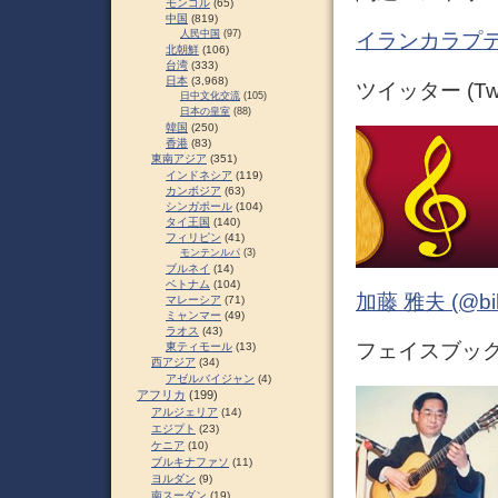
モンゴル
(65)
中国
(819)
人民中国
(97)
イランカラプテ
北朝鮮
(106)
台湾
(333)
日本
(3,968)
ツイッター (Twit
日中文化交流
(105)
日本の皇室
(88)
韓国
(250)
香港
(83)
東南アジア
(351)
インドネシア
(119)
カンボジア
(63)
シンガポール
(104)
タイ王国
(140)
フィリピン
(41)
モンテンルパ
(3)
ブルネイ
(14)
ベトナム
(104)
加藤 雅夫 (@bihor
マレーシア
(71)
ミャンマー
(49)
ラオス
(43)
フェイスブック (
東ティモール
(13)
西アジア
(34)
アゼルバイジャン
(4)
アフリカ
(199)
アルジェリア
(14)
エジプト
(23)
ケニア
(10)
ブルキナファソ
(11)
ヨルダン
(9)
南スーダン
(19)