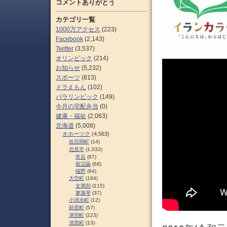
コメントありがとう
カテゴリ一覧
1000万アクセス
(223)
Facebook
(2,143)
Twitter
(3,537)
オリンピック
(214)
お知らせ
(5,232)
スポーツ
(813)
ドラえもん
(102)
パラリンピック
(149)
今月の宅配弁当
(0)
健康・福祉
(2,063)
北海道
(5,008)
オホーツク
(4,563)
佐呂間町
(14)
北見市
(1,032)
常呂
(87)
留辺蘂
(68)
端野
(64)
大空町
(164)
女満別
(115)
東藻琴
(37)
小清水町
(12)
斜里町
(57)
津別町
(223)
清里町
(13)