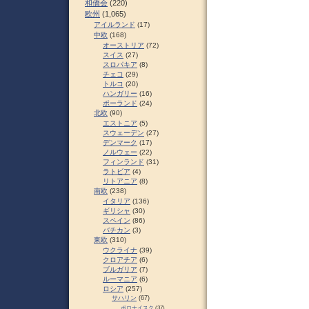
和僑会
(220)
欧州
(1,065)
アイルランド
(17)
中欧
(168)
オーストリア
(72)
スイス
(27)
スロパキア
(8)
チェコ
(29)
トルコ
(20)
ハンガリー
(16)
ポーランド
(24)
北欧
(90)
エストニア
(5)
スウェーデン
(27)
デンマーク
(17)
ノルウェー
(22)
フィンランド
(31)
ラトビア
(4)
リトアニア
(8)
南欧
(238)
イタリア
(136)
ギリシャ
(30)
スペイン
(86)
バチカン
(3)
東欧
(310)
ウクライナ
(39)
クロアチア
(6)
ブルガリア
(7)
ルーマニア
(6)
ロシア
(257)
サハリン
(67)
ポロナイスク
(37)