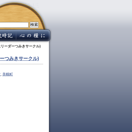
生リーダーつみきサークル)
ーつみきサークル)
波
,
美幌町