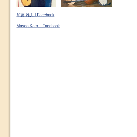
加藤 雅夫 | Facebook
Masao Kato – Facebook