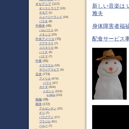
オセアニア
(117)
新しい音楽は 
オーストラリア
(33)
雅夫
サモア
(1)
ニュージーランド
(16)
パラオ
(8)
身体障害者福祉
中南米
(45)
バルバドス
(2)
メキシコ
(20)
配食サービス事
中央アメリカ
(75)
グアテマラ
(7)
コスタリカ
(9)
ハイチ
(4)
パナマ
(7)
中東
(55)
イスラエル
(18)
サウジアラビア
(4)
北米
(773)
アメリカ
(474)
ハワイ
(47)
カナダ
(304)
トロント
(224)
e-nikka
(223)
南極
(39)
南米
(172)
アルゼンチン
(32)
チリ
(7)
パラグアイ
(17)
ブラジル
(61)
ペルー
(7)