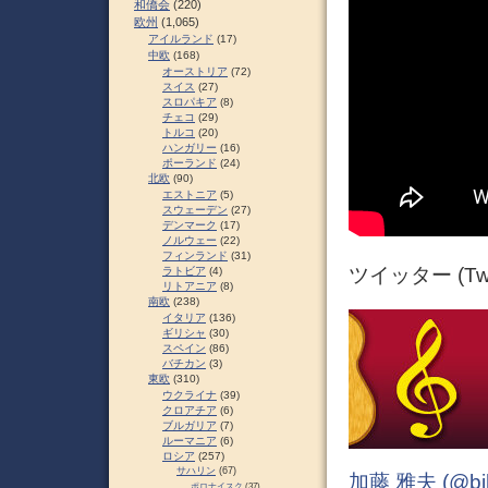
和僑会
(220)
欧州
(1,065)
アイルランド
(17)
中欧
(168)
オーストリア
(72)
スイス
(27)
スロパキア
(8)
チェコ
(29)
トルコ
(20)
ハンガリー
(16)
ポーランド
(24)
北欧
(90)
エストニア
(5)
スウェーデン
(27)
デンマーク
(17)
ノルウェー
(22)
フィンランド
(31)
ツイッター (Twit
ラトビア
(4)
リトアニア
(8)
南欧
(238)
イタリア
(136)
ギリシャ
(30)
スペイン
(86)
バチカン
(3)
東欧
(310)
ウクライナ
(39)
クロアチア
(6)
ブルガリア
(7)
ルーマニア
(6)
ロシア
(257)
サハリン
(67)
加藤 雅夫 (@bihor
ポロナイスク
(37)