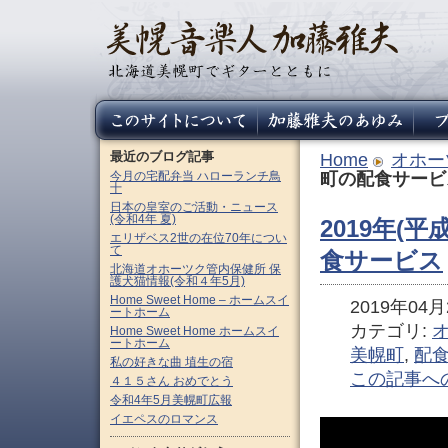
最近のブログ記事
Home
オホー
今月の宅配弁当 ハローランチ鳥
町の配食サービ
十
日本の皇室のご活動・ニュース
(令和4年 夏)
2019年(平
エリザベス2世の在位70年につい
て
食サービス
北海道オホーツク管内保健所 保
護犬猫情報(令和４年5月)
Home Sweet Home – ホームスイ
2019年04月2
ートホーム
カテゴリ:
Home Sweet Home ホームスイ
ートホーム
美幌町
,
配
私の好きな曲 埴生の宿
この記事へ
４１５さん おめでとう
令和4年5月美幌町広報
イエペスのロマンス