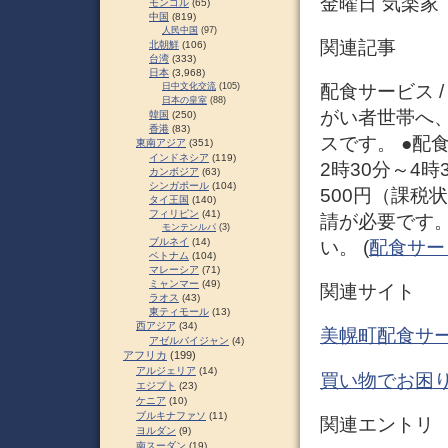
金曜日 気楽家
モンゴル
(65)
中国
(819)
人民中国
(97)
関連記事
北朝鮮
(106)
台湾
(333)
日本
(3,968)
配食サービス 
日中文化交流
(105)
日本の皇室
(88)
がい者世帯へ
韓国
(250)
香港
(83)
スです。 ●配
東南アジア
(351)
インドネシア
(119)
2時30分～4
カンボジア
(63)
シンガポール
(104)
500円（課税
タイ王国
(140)
フィリピン
(41)
請が必要です
モンテンルパ
(3)
ブルネイ
(14)
い。 (
配食サー
ベトナム
(104)
マレーシア
(71)
ミャンマー
(49)
関連サイト
ラオス
(43)
東ティモール
(13)
西アジア
(34)
美幌町配食サ
アゼルバイジャン
(4)
アフリカ
(199)
アルジェリア
(14)
買い物でお困り
エジプト
(23)
ケニア
(10)
ブルキナファソ
(11)
関連エントリ
ヨルダン
(9)
南スーダン
(19)