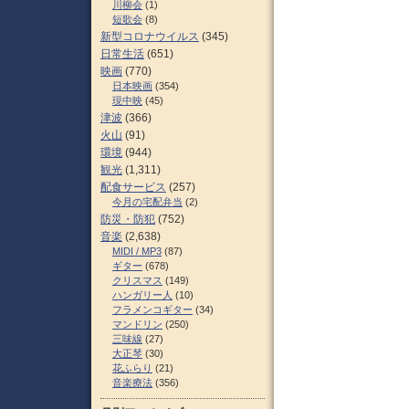
川柳会
(1)
短歌会
(8)
新型コロナウイルス
(345)
日常生活
(651)
映画
(770)
日本映画
(354)
現中映
(45)
津波
(366)
火山
(91)
環境
(944)
観光
(1,311)
配食サービス
(257)
今月の宅配弁当
(2)
防災・防犯
(752)
音楽
(2,638)
MIDI / MP3
(87)
ギター
(678)
クリスマス
(149)
ハンガリー人
(10)
フラメンコギター
(34)
マンドリン
(250)
三味線
(27)
大正琴
(30)
花ふらり
(21)
音楽療法
(356)