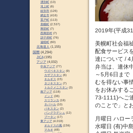
湧別町
(13)
滝上町
(6)
紋別市
(126)
網走市
(416)
置戸町
(113)
美幌町
(2,537)
興部町
(7)
2019年(平成
西興部村
(7)
訓子府町
(76)
遠軽町
(60)
美幌町社会福
北海道人
(1,155)
配食サービス
国際
(4,294)
JICA
(195)
達について / 4月
アジア
(4,032)
弁当は、連休中
中央アジア
(77)
ウズベキスタン
(9)
～5月6日ま
カザフスタン
(6)
キルギス
(15)
むを得ない事情
タジキスタン
(7)
トルクメニスタン
(3)
をお休みするこ
南アジア
(118)
インド
(36)
73-1111
スリランカ
(18)
のことで」とお
ネパール
(10)
パキスタン
(2)
バングラデシュ
(12)
ブータン
(17)
月曜日 ハロー
東アジア
(4,018)
水曜日 (有)中
オルドスの風
(159)
マカオ
(48)