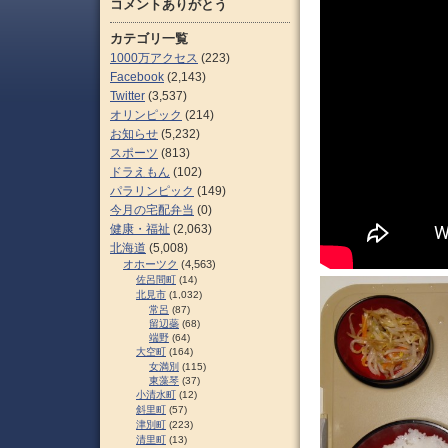
コメントありがとう
カテゴリ一覧
1000万アクセス
(223)
Facebook
(2,143)
Twitter
(3,537)
オリンピック
(214)
お知らせ
(5,232)
スポーツ
(813)
ドラえもん
(102)
パラリンピック
(149)
今月の宅配弁当
(0)
健康・福祉
(2,063)
北海道
(5,008)
オホーツク
(4,563)
佐呂間町
(14)
北見市
(1,032)
常呂
(87)
留辺蘂
(68)
端野
(64)
大空町
(164)
女満別
(115)
東藻琴
(37)
小清水町
(12)
斜里町
(57)
津別町
(223)
清里町
(13)