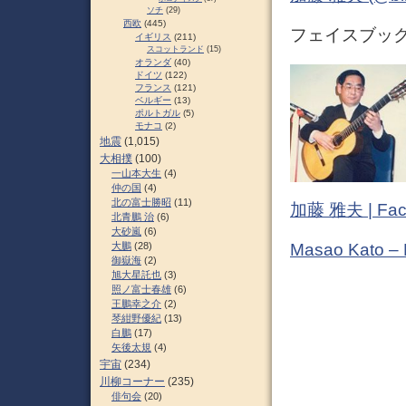
ソチ
(29)
西欧
(445)
フェイスブック (
イギリス
(211)
スコットランド
(15)
オランダ
(40)
ドイツ
(122)
フランス
(121)
ベルギー
(13)
ポルトガル
(5)
モナコ
(2)
地震
(1,015)
大相撲
(100)
一山本大生
(4)
仲の国
(4)
北の富士勝昭
(11)
加藤 雅夫 | Fac
北青鵬 治
(6)
大砂嵐
(6)
Masao Kato –
大鵬
(28)
御嶽海
(2)
旭大星託也
(3)
照ノ富士春雄
(6)
王鵬幸之介
(2)
琴紺野優紀
(13)
白鵬
(17)
矢後太規
(4)
宇宙
(234)
川柳コーナー
(235)
俳句会
(20)