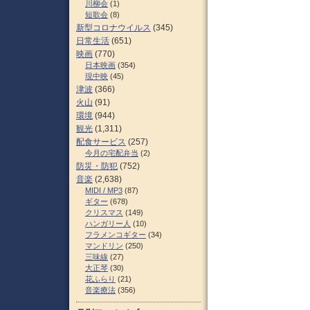
川柳会
(1)
短歌会
(8)
新型コロナウイルス
(345)
日常生活
(651)
映画
(770)
日本映画
(354)
現中映
(45)
津波
(366)
火山
(91)
環境
(944)
観光
(1,311)
配食サービス
(257)
今月の宅配弁当
(2)
防災・防犯
(752)
音楽
(2,638)
MIDI / MP3
(87)
ギター
(678)
クリスマス
(149)
ハンガリー人
(10)
フラメンコギター
(34)
マンドリン
(250)
三味線
(27)
大正琴
(30)
花ふらり
(21)
音楽療法
(356)