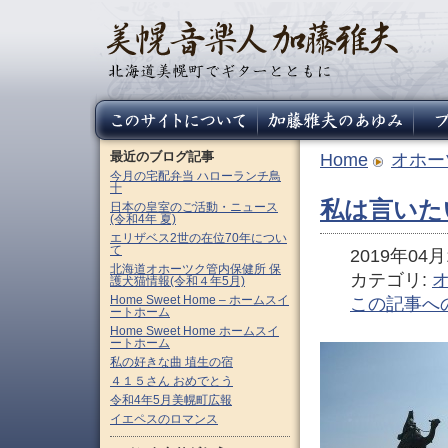
最近のブログ記事
Home
オホー
今月の宅配弁当 ハローランチ鳥
十
私は言いた
日本の皇室のご活動・ニュース
(令和4年 夏)
エリザベス2世の在位70年につい
て
2019年04月1
北海道オホーツク管内保健所 保
カテゴリ:
護犬猫情報(令和４年5月)
Home Sweet Home – ホームスイ
この記事へ
ートホーム
Home Sweet Home ホームスイ
ートホーム
私の好きな曲 埴生の宿
４１５さん おめでとう
令和4年5月美幌町広報
イエペスのロマンス