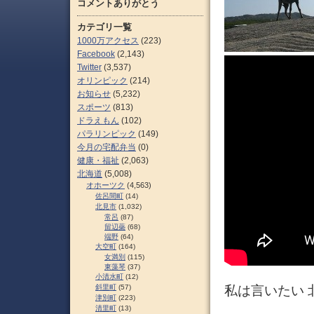
コメントありがとう
カテゴリ一覧
1000万アクセス
(223)
Facebook
(2,143)
Twitter
(3,537)
オリンピック
(214)
お知らせ
(5,232)
スポーツ
(813)
ドラえもん
(102)
パラリンピック
(149)
今月の宅配弁当
(0)
健康・福祉
(2,063)
北海道
(5,008)
オホーツク
(4,563)
佐呂間町
(14)
北見市
(1,032)
常呂
(87)
留辺蘂
(68)
端野
(64)
大空町
(164)
女満別
(115)
東藻琴
(37)
小清水町
(12)
斜里町
(57)
私は言いたい 
津別町
(223)
清里町
(13)