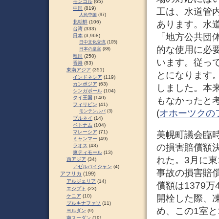
モンゴル
(65)
中国
(819)
工は、水道管
人民中国
(97)
あります。水
北朝鮮
(106)
台湾
(333)
「地方公共団
日本
(3,968)
日中文化交流
(105)
的な使用に必
日本の皇室
(88)
韓国
(250)
います。従っ
香港
(83)
東南アジア
(351)
とになります
インドネシア
(119)
カンボジア
(63)
しました。本
シンガポール
(104)
タイ王国
(140)
もなかったと
フィリピン
(41)
(
オホーツクの
モンテンルパ
(3)
ブルネイ
(14)
ベトナム
(104)
マレーシア
(71)
美幌町議会臨時会
ミャンマー
(49)
の損害賠償額決
ラオス
(43)
東ティモール
(13)
れた。3月に東
西アジア
(34)
アゼルバイジャン
(4)
事故の損害賠償
アフリカ
(199)
アルジェリア
(14)
償額は1379
エジプト
(23)
開栓した際、
ケニア
(10)
ブルキナファソ
(11)
め、この1室と
ヨルダン
(9)
南スーダン
(19)