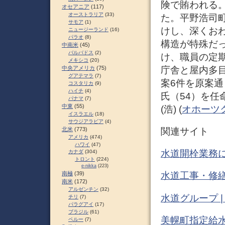
険で賄われる
オセアニア
(117)
オーストラリア
(33)
た。平野浩司
サモア
(1)
けし、深くお
ニュージーランド
(16)
パラオ
(8)
構造が特殊だ
中南米
(45)
バルバドス
(2)
け、職員の定
メキシコ
(20)
庁舎と屋内多
中央アメリカ
(75)
グアテマラ
(7)
案6件を原案
コスタリカ
(9)
ハイチ
(4)
氏（54）を任
パナマ
(7)
中東
(55)
(浩) (
オホーツ
イスラエル
(18)
サウジアラビア
(4)
関連サイト
北米
(773)
アメリカ
(474)
ハワイ
(47)
水道開栓業務に
カナダ
(304)
トロント
(224)
e-nikka
(223)
南極
(39)
水道工事・修繕
南米
(172)
アルゼンチン
(32)
水道グループ 
チリ
(7)
パラグアイ
(17)
ブラジル
(61)
美幌町指定給
ペルー
(7)