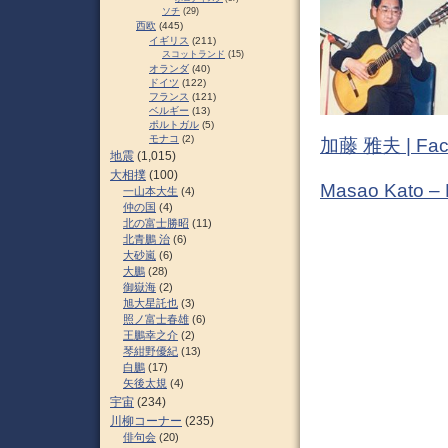
ソチ
(29)
西欧
(445)
イギリス
(211)
スコットランド
(15)
オランダ
(40)
ドイツ
(122)
フランス
(121)
ベルギー
(13)
ポルトガル
(5)
モナコ
(2)
加藤 雅夫 | Fac
地震
(1,015)
大相撲
(100)
Masao Kato –
一山本大生
(4)
仲の国
(4)
北の富士勝昭
(11)
北青鵬 治
(6)
大砂嵐
(6)
大鵬
(28)
御嶽海
(2)
旭大星託也
(3)
照ノ富士春雄
(6)
王鵬幸之介
(2)
琴紺野優紀
(13)
白鵬
(17)
矢後太規
(4)
宇宙
(234)
川柳コーナー
(235)
俳句会
(20)