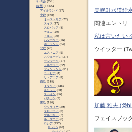
和僑会
(220)
欧州
(1,065)
美幌町水道給
アイルランド
(17)
中欧
(168)
オーストリア
(72)
関連エントリ
スイス
(27)
スロパキア
(8)
チェコ
(29)
私は言いたい 
トルコ
(20)
ハンガリー
(16)
ポーランド
(24)
ツイッター (Twit
北欧
(90)
エストニア
(5)
スウェーデン
(27)
デンマーク
(17)
ノルウェー
(22)
フィンランド
(31)
ラトビア
(4)
リトアニア
(8)
南欧
(238)
イタリア
(136)
ギリシャ
(30)
スペイン
(86)
バチカン
(3)
東欧
(310)
加藤 雅夫 (@bihor
ウクライナ
(39)
クロアチア
(6)
ブルガリア
(7)
フェイスブック (
ルーマニア
(6)
ロシア
(257)
サハリン
(67)
ポロナイスク
(37)