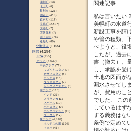
関連記事
湧別町
(13)
滝上町
(6)
紋別市
(126)
私は言いたい 2
網走市
(416)
置戸町
(113)
美幌町の水道行
美幌町
(2,537)
興部町
(7)
新設工事を請
西興部村
(7)
訓子府町
(76)
や管の種類、
遠軽町
(60)
べようと、役
北海道人
(1,155)
国際
(4,294)
したが、過去
JICA
(195)
書（撤去）、
アジア
(4,032)
中央アジア
(77)
し、承認を受
ウズベキスタン
(9)
カザフスタン
(6)
土地の図面が
キルギス
(15)
タジキスタン
(7)
漏水させてし
トルクメニスタン
(3)
南アジア
(118)
が、費用のこ
インド
(36)
でした。 こ
スリランカ
(18)
ネパール
(10)
しているはず
パキスタン
(2)
バングラデシュ
(12)
する義務はな
ブータン
(17)
東アジア
(4,018)
条例で定めて
オルドスの風
(159)
マカオ
(48)
場の対応には