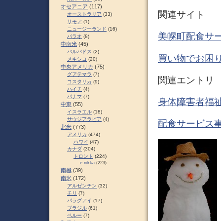
オセアニア
(117)
関連サイト
オーストラリア
(33)
サモア
(1)
ニュージーランド
(16)
美幌町配食サ
パラオ
(8)
中南米
(45)
バルバドス
(2)
買い物でお困り
メキシコ
(20)
中央アメリカ
(75)
グアテマラ
(7)
関連エントリ
コスタリカ
(9)
ハイチ
(4)
パナマ
(7)
身体障害者福祉
中東
(55)
イスラエル
(18)
サウジアラビア
(4)
配食サービス事
北米
(773)
アメリカ
(474)
ハワイ
(47)
カナダ
(304)
トロント
(224)
e-nikka
(223)
南極
(39)
南米
(172)
アルゼンチン
(32)
チリ
(7)
パラグアイ
(17)
ブラジル
(61)
ペルー
(7)