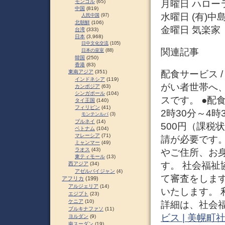
月曜日 ハロー
モンゴル
(65)
中国
(819)
水曜日 (有)中
人民中国
(97)
北朝鮮
(106)
金曜日 気楽家
台湾
(333)
日本
(3,968)
日中文化交流
(105)
関連記事
日本の皇室
(88)
韓国
(250)
香港
(83)
配食サービス 
東南アジア
(351)
インドネシア
(119)
がい者世帯へ
カンボジア
(63)
シンガポール
(104)
スです。 ●配
タイ王国
(140)
フィリピン
(41)
2時30分～4
モンテンルパ
(3)
ブルネイ
(14)
500円（課税
ベトナム
(104)
マレーシア
(71)
請が必要です。
ミャンマー
(49)
ラオス
(43)
やご住所、お
東ティモール
(13)
す。 社会福祉
西アジア
(34)
アゼルバイジャン
(4)
て審査をしま
アフリカ
(199)
アルジェリア
(14)
いたします。 
エジプト
(23)
ケニア
(10)
詳細は、社会福
ブルキナファソ
(11)
ビス | 美幌
ヨルダン
(9)
南スーダン
(19)