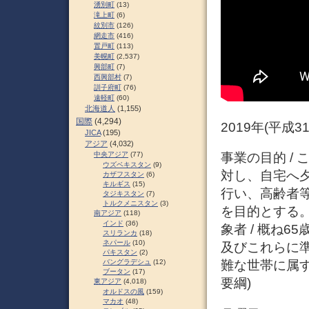
湧別町
(13)
滝上町
(6)
紋別市
(126)
網走市
(416)
置戸町
(113)
美幌町
(2,537)
興部町
(7)
西興部村
(7)
訓子府町
(76)
遠軽町
(60)
北海道人
(1,155)
国際
(4,294)
2019年(平成
JICA
(195)
アジア
(4,032)
中央アジア
(77)
事業の目的 /
ウズベキスタン
(9)
対し、自宅へ
カザフスタン
(6)
キルギス
(15)
行い、高齢者
タジキスタン
(7)
トルクメニスタン
(3)
を目的とする。
南アジア
(118)
インド
(36)
象者 / 概ね
スリランカ
(18)
ネパール
(10)
及びこれらに
パキスタン
(2)
バングラデシュ
(12)
難な世帯に属す
ブータン
(17)
要綱)
東アジア
(4,018)
オルドスの風
(159)
マカオ
(48)