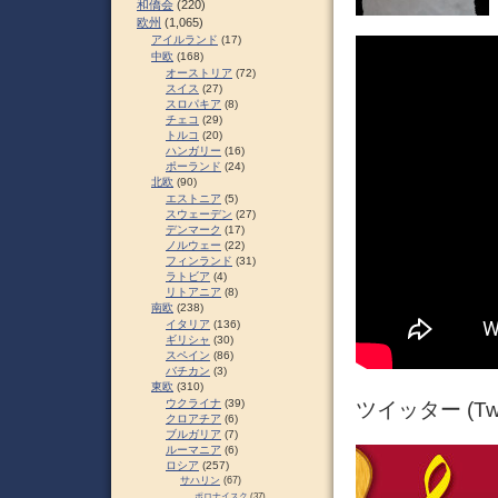
和僑会
(220)
欧州
(1,065)
アイルランド
(17)
中欧
(168)
オーストリア
(72)
スイス
(27)
スロパキア
(8)
チェコ
(29)
トルコ
(20)
ハンガリー
(16)
ポーランド
(24)
北欧
(90)
エストニア
(5)
スウェーデン
(27)
デンマーク
(17)
ノルウェー
(22)
フィンランド
(31)
ラトビア
(4)
リトアニア
(8)
南欧
(238)
イタリア
(136)
ギリシャ
(30)
スペイン
(86)
バチカン
(3)
東欧
(310)
ウクライナ
(39)
ツイッター (Twit
クロアチア
(6)
ブルガリア
(7)
ルーマニア
(6)
ロシア
(257)
サハリン
(67)
ポロナイスク
(37)