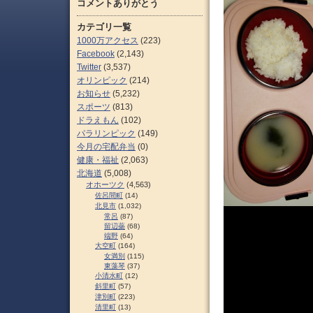
コメントありがとう
カテゴリ一覧
1000万アクセス
(223)
Facebook
(2,143)
Twitter
(3,537)
オリンピック
(214)
お知らせ
(5,232)
スポーツ
(813)
ドラえもん
(102)
パラリンピック
(149)
今月の宅配弁当
(0)
健康・福祉
(2,063)
北海道
(5,008)
オホーツク
(4,563)
佐呂間町
(14)
北見市
(1,032)
常呂
(87)
留辺蘂
(68)
端野
(64)
大空町
(164)
女満別
(115)
東藻琴
(37)
小清水町
(12)
斜里町
(57)
津別町
(223)
清里町
(13)