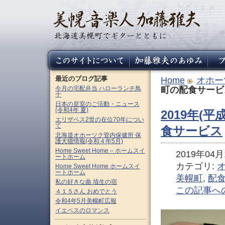
最近のブログ記事
Home
オホー
今月の宅配弁当 ハローランチ鳥
町の配食サービ
十
日本の皇室のご活動・ニュース
(令和4年 夏)
2019年(平
エリザベス2世の在位70年につい
て
食サービス
北海道オホーツク管内保健所 保
護犬猫情報(令和４年5月)
Home Sweet Home – ホームスイ
2019年04月1
ートホーム
カテゴリ:
Home Sweet Home ホームスイ
ートホーム
美幌町
,
配
私の好きな曲 埴生の宿
この記事へ
４１５さん おめでとう
令和4年5月美幌町広報
イエペスのロマンス