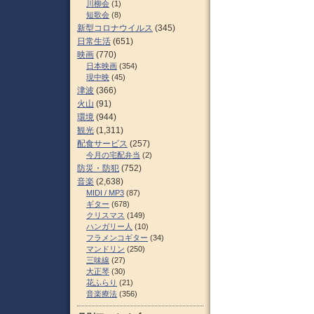
川柳会
(1)
短歌会
(8)
新型コロナウイルス
(345)
日常生活
(651)
映画
(770)
日本映画
(354)
現中映
(45)
津波
(366)
火山
(91)
環境
(944)
観光
(1,311)
配食サービス
(257)
今月の宅配弁当
(2)
防災・防犯
(752)
音楽
(2,638)
MIDI / MP3
(87)
ギター
(678)
クリスマス
(149)
ハンガリー人
(10)
フラメンコギター
(34)
マンドリン
(250)
三味線
(27)
大正琴
(30)
花ふらり
(21)
音楽療法
(356)