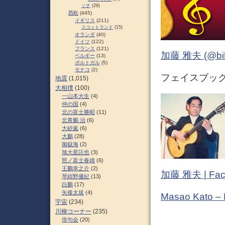
ソチ
(29)
西欧
(445)
イギリス
(211)
スコットランド
(15)
オランダ
(40)
ドイツ
(122)
フランス
(121)
加藤 雅夫 (@bihor
ベルギー
(13)
ポルトガル
(5)
モナコ
(2)
フェイスブック (
地震
(1,015)
大相撲
(100)
一山本大生
(4)
仲の国
(4)
北の富士勝昭
(11)
北青鵬 治
(6)
大砂嵐
(6)
大鵬
(28)
御嶽海
(2)
旭大星託也
(3)
照ノ富士春雄
(6)
王鵬幸之介
(2)
加藤 雅夫 | Fac
琴紺野優紀
(13)
白鵬
(17)
矢後太規
(4)
Masao Kato –
宇宙
(234)
川柳コーナー
(235)
俳句会
(20)