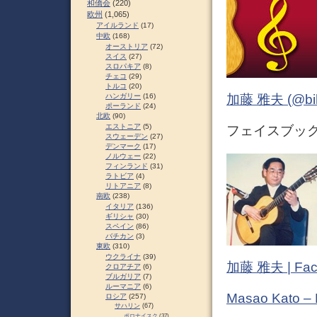
和僑会
(220)
欧州
(1,065)
アイルランド
(17)
中欧
(168)
オーストリア
(72)
スイス
(27)
スロパキア
(8)
チェコ
(29)
トルコ
(20)
ハンガリー
(16)
加藤 雅夫 (@bihor
ポーランド
(24)
北欧
(90)
エストニア
(5)
フェイスブック (
スウェーデン
(27)
デンマーク
(17)
ノルウェー
(22)
フィンランド
(31)
ラトビア
(4)
リトアニア
(8)
南欧
(238)
イタリア
(136)
ギリシャ
(30)
スペイン
(86)
バチカン
(3)
東欧
(310)
ウクライナ
(39)
加藤 雅夫 | Fac
クロアチア
(6)
ブルガリア
(7)
ルーマニア
(6)
Masao Kato –
ロシア
(257)
サハリン
(67)
ポロナイスク
(37)