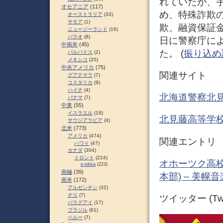
れていたが、
オセアニア
(117)
め、特殊詐欺
オーストラリア
(33)
サモア
(1)
欺、融資保証金
ニュージーランド
(16)
パラオ
(8)
日に警察庁に
中南米
(45)
た。 (
振り込め詐欺
バルバドス
(2)
メキシコ
(20)
中央アメリカ
(75)
関連サイト
グアテマラ
(7)
コスタリカ
(9)
ハイチ
(4)
北海道警察北
パナマ
(7)
中東
(55)
イスラエル
(18)
北見藤高等学
サウジアラビア
(4)
北米
(773)
アメリカ
(474)
関連エントリ
ハワイ
(47)
カナダ
(304)
トロント
(224)
オホーツク高校
e-nikka
(223)
南極
(39)
本部) – 美幌
南米
(172)
アルゼンチン
(32)
チリ
(7)
ツイッター (Twit
パラグアイ
(17)
ブラジル
(61)
ペルー
(7)