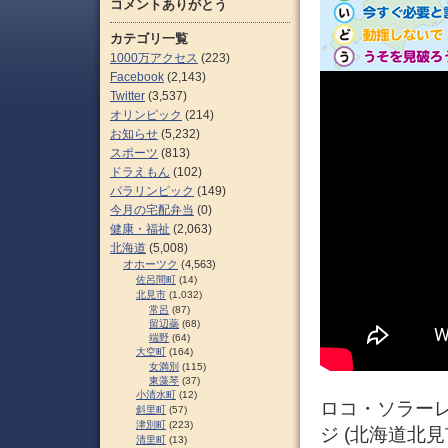
コメントありがとう
カテゴリ一覧
1000万アクセス
(223)
Facebook
(2,143)
Twitter
(3,537)
オリンピック
(214)
お知らせ
(5,232)
スポーツ
(813)
ドラえもん
(102)
パラリンピック
(149)
今月の宅配弁当
(0)
健康・福祉
(2,063)
北海道
(5,008)
オホーツク
(4,563)
佐呂間町
(14)
北見市
(1,032)
常呂
(87)
留辺蘂
(68)
端野
(64)
大空町
(164)
女満別
(115)
東藻琴
(37)
小清水町
(12)
ロコ・ソラー
斜里町
(57)
津別町
(223)
ジ (北海道北見
清里町
(13)