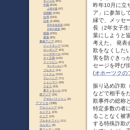
モンゴル
(65)
昨年10月に
中国
(819)
人民中国
(97)
ア」に参加し
北朝鮮
(106)
台湾
(333)
縁で、メッセ
日本
(3,968)
日中文化交流
(105)
長（2年女子生
日本の皇室
(88)
韓国
(250)
葉にしようと
香港
(83)
考えた。 発表
東南アジア
(351)
インドネシア
(119)
欺をなくした
カンボジア
(63)
シンガポール
(104)
害を防ぐきっ
タイ王国
(140)
フィリピン
(41)
セージを呼び掛
モンテンルパ
(3)
ブルネイ
(14)
(
オホーツクの
ベトナム
(104)
マレーシア
(71)
ミャンマー
(49)
振り込め詐欺
ラオス
(43)
東ティモール
(13)
などで相手を
西アジア
(34)
アゼルバイジャン
(4)
欺事件の総称と
アフリカ
(199)
特定多数の者
アルジェリア
(14)
エジプト
(23)
ることなく被
ケニア
(10)
ブルキナファソ
(11)
する特殊詐欺の
ヨルダン
(9)
南スーダン
(19)