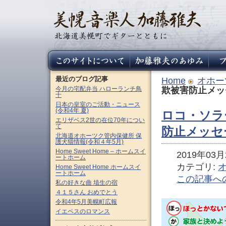
最近のブログ記事
Home
オホー
今月の宅配弁当 ハローランチ鳥
欺被害防止メッ
十
日本の皇室のご活動・ニュース
(令和4年 夏)
ロコ・ソラ
エリザベス2世の在位70年につい
て
防止メッセー
北海道オホーツク管内保健所 保
護犬猫情報(令和４年5月)
Home Sweet Home – ホームスイ
2019年03月2
ートホーム
カテゴリ:
Home Sweet Home ホームスイ
ートホーム
この記事へ
私の好きな曲 埴生の宿
４１５さん おめでとう
令和4年5月美幌町広報
イエペスのロマンス