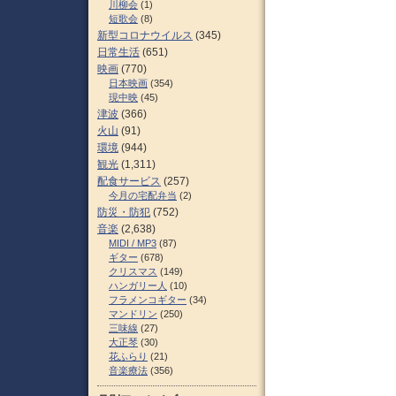
川柳会
(1)
短歌会
(8)
新型コロナウイルス
(345)
日常生活
(651)
映画
(770)
日本映画
(354)
現中映
(45)
津波
(366)
火山
(91)
環境
(944)
観光
(1,311)
配食サービス
(257)
今月の宅配弁当
(2)
防災・防犯
(752)
音楽
(2,638)
MIDI / MP3
(87)
ギター
(678)
クリスマス
(149)
ハンガリー人
(10)
フラメンコギター
(34)
マンドリン
(250)
三味線
(27)
大正琴
(30)
花ふらり
(21)
音楽療法
(356)