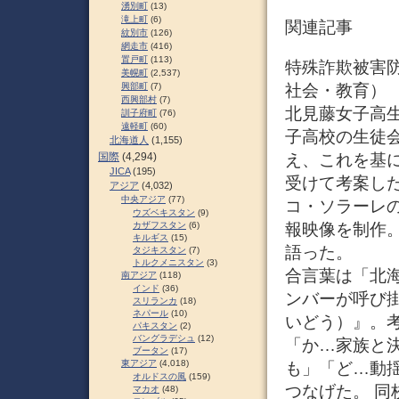
湧別町
(13)
滝上町
(6)
関連記事
紋別市
(126)
網走市
(416)
置戸町
(113)
特殊詐欺被害防止
美幌町
(2,537)
社会・教育）
興部町
(7)
西興部村
(7)
北見藤女子高生
訓子府町
(76)
遠軽町
(60)
子高校の生徒
北海道人
(1,155)
え、これを基
国際
(4,294)
JICA
(195)
受けて考案し
アジア
(4,032)
中央アジア
(77)
コ・ソラーレ
ウズベキスタン
(9)
報映像を制作
カザフスタン
(6)
キルギス
(15)
語った。
タジキスタン
(7)
トルクメニスタン
(3)
合言葉は「北
南アジア
(118)
インド
(36)
ンバーが呼び掛
スリランカ
(18)
ネパール
(10)
いどう）』。
パキスタン
(2)
バングラデシュ
(12)
「か…家族と
ブータン
(17)
東アジア
(4,018)
も」「ど…動
オルドスの風
(159)
つなげた。 
マカオ
(48)