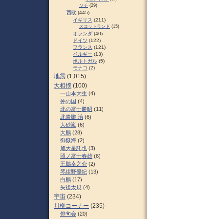
ソチ
(29)
西欧
(445)
イギリス
(211)
スコットランド
(15)
オランダ
(40)
ドイツ
(122)
フランス
(121)
ベルギー
(13)
ポルトガル
(5)
モナコ
(2)
地震
(1,015)
大相撲
(100)
一山本大生
(4)
仲の国
(4)
北の富士勝昭
(11)
北青鵬 治
(6)
大砂嵐
(6)
大鵬
(28)
御嶽海
(2)
旭大星託也
(3)
照ノ富士春雄
(6)
王鵬幸之介
(2)
琴紺野優紀
(13)
白鵬
(17)
矢後太規
(4)
宇宙
(234)
川柳コーナー
(235)
俳句会
(20)