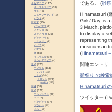
である。 (
雛祭り
オセアニア
(117)
オーストラリア
(33)
サモア
(1)
Hinamatsuri (雛
ニュージーランド
(16)
パラオ
(8)
Girls’ Day, is 
中南米
(45)
3 March, platf
バルバドス
(2)
メキシコ
(20)
to display a s
中央アメリカ
(75)
グアテマラ
(7)
representing t
コスタリカ
(9)
ハイチ
(4)
musicians in tr
パナマ
(7)
(
Hinamatsuri –
中東
(55)
イスラエル
(18)
サウジアラビア
(4)
関連エントリ
北米
(773)
アメリカ
(474)
ハワイ
(47)
雛祭り の検索
カナダ
(304)
トロント
(224)
e-nikka
(223)
Hinamatsu
南極
(39)
南米
(172)
アルゼンチン
(32)
ツイッター (Twit
チリ
(7)
パラグアイ
(17)
ブラジル
(61)
ペルー
(7)