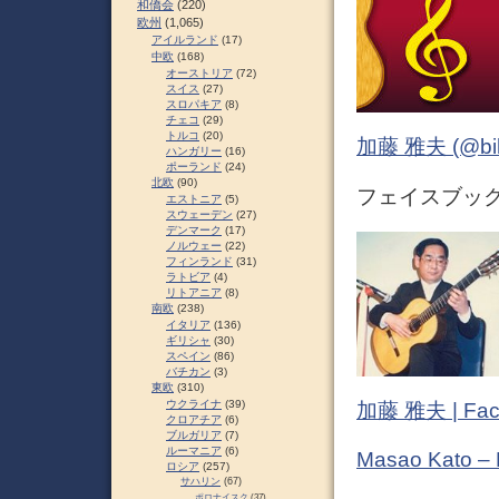
和僑会
(220)
欧州
(1,065)
アイルランド
(17)
中欧
(168)
オーストリア
(72)
スイス
(27)
スロパキア
(8)
チェコ
(29)
トルコ
(20)
加藤 雅夫 (@bihor
ハンガリー
(16)
ポーランド
(24)
北欧
(90)
フェイスブック (
エストニア
(5)
スウェーデン
(27)
デンマーク
(17)
ノルウェー
(22)
フィンランド
(31)
ラトビア
(4)
リトアニア
(8)
南欧
(238)
イタリア
(136)
ギリシャ
(30)
スペイン
(86)
バチカン
(3)
東欧
(310)
ウクライナ
(39)
加藤 雅夫 | Fac
クロアチア
(6)
ブルガリア
(7)
ルーマニア
(6)
Masao Kato –
ロシア
(257)
サハリン
(67)
ポロナイスク
(37)