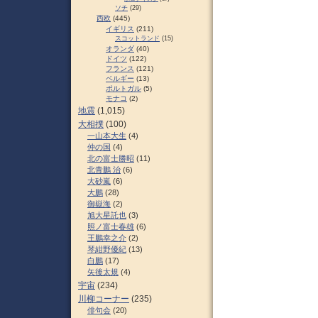
ソチ
(29)
西欧
(445)
イギリス
(211)
スコットランド
(15)
オランダ
(40)
ドイツ
(122)
フランス
(121)
ベルギー
(13)
ポルトガル
(5)
モナコ
(2)
地震
(1,015)
大相撲
(100)
一山本大生
(4)
仲の国
(4)
北の富士勝昭
(11)
北青鵬 治
(6)
大砂嵐
(6)
大鵬
(28)
御嶽海
(2)
旭大星託也
(3)
照ノ富士春雄
(6)
王鵬幸之介
(2)
琴紺野優紀
(13)
白鵬
(17)
矢後太規
(4)
宇宙
(234)
川柳コーナー
(235)
俳句会
(20)