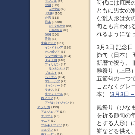
モンゴル
(65)
時代には庶民の
中国
(819)
ともに男女の
人民中国
(97)
北朝鮮
(106)
な雛人形は女
台湾
(333)
日本
(3,968)
句とも言われ
日中文化交流
(105)
日本の皇室
(88)
れるようになっ
韓国
(250)
香港
(83)
東南アジア
(351)
3月3日 記念
インドネシア
(119)
カンボジア
(63)
節句（日本） 
シンガポール
(104)
タイ王国
(140)
新暦で祝う。 
フィリピン
(41)
モンテンルパ
(3)
雛祭り（上巳
ブルネイ
(14)
五節句の一つ
ベトナム
(104)
マレーシア
(71)
ことなくグレゴ
ミャンマー
(49)
ラオス
(43)
本） (
3月3日 – 
東ティモール
(13)
西アジア
(34)
アゼルバイジャン
(4)
雛祭り（ひな
アフリカ
(199)
アルジェリア
(14)
を祈る節句の
エジプト
(23)
ケニア
(10)
とする人形）
ブルキナファソ
(11)
餅などを供え
ヨルダン
(9)
南スーダン
(19)