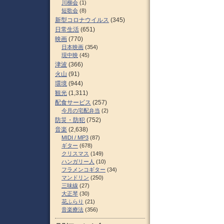
川柳会
(1)
短歌会
(8)
新型コロナウイルス
(345)
日常生活
(651)
映画
(770)
日本映画
(354)
現中映
(45)
津波
(366)
火山
(91)
環境
(944)
観光
(1,311)
配食サービス
(257)
今月の宅配弁当
(2)
防災・防犯
(752)
音楽
(2,638)
MIDI / MP3
(87)
ギター
(678)
クリスマス
(149)
ハンガリー人
(10)
フラメンコギター
(34)
マンドリン
(250)
三味線
(27)
大正琴
(30)
花ふらり
(21)
音楽療法
(356)