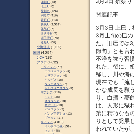
3月3日 雛祭り 
湧別町
(13)
滝上町
(6)
紋別市
(126)
関連記事
網走市
(416)
置戸町
(113)
美幌町
(2,537)
3月3日 上巳
興部町
(7)
西興部村
(7)
3月上旬の巳の
訓子府町
(76)
た。旧暦では
遠軽町
(60)
北海道人
(1,155)
節句」とも言
国際
(4,294)
不浄を祓う習
JICA
(195)
アジア
(4,032)
れた。後に、紙
中央アジア
(77)
ウズベキスタン
(9)
移し、川や海
カザフスタン
(6)
キルギス
(15)
現在でも「流し
タジキスタン
(7)
トルクメニスタン
(3)
かな成長を願
南アジア
(118)
り、白酒・菱
インド
(36)
スリランカ
(18)
は、人形に穢
ネパール
(10)
パキスタン
(2)
第に精巧なも
バングラデシュ
(12)
ブータン
(17)
りとして発展
東アジア
(4,018)
オルドスの風
(159)
われていたが
マカオ
(48)