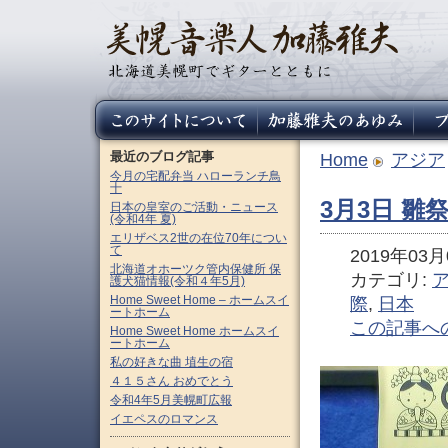
最近のブログ記事
Home
アジア
今月の宅配弁当 ハローランチ鳥
十
3月3日 雛祭
日本の皇室のご活動・ニュース
(令和4年 夏)
エリザベス2世の在位70年につい
て
2019年03月0
北海道オホーツク管内保健所 保
カテゴリ:
護犬猫情報(令和４年5月)
Home Sweet Home – ホームスイ
際
,
日本
ートホーム
この記事へ
Home Sweet Home ホームスイ
ートホーム
私の好きな曲 埴生の宿
４１５さん おめでとう
令和4年5月美幌町広報
イエペスのロマンス