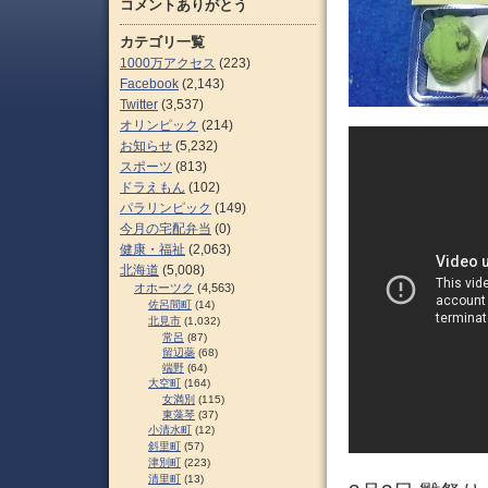
コメントありがとう
カテゴリ一覧
1000万アクセス
(223)
Facebook
(2,143)
Twitter
(3,537)
オリンピック
(214)
お知らせ
(5,232)
スポーツ
(813)
ドラえもん
(102)
パラリンピック
(149)
今月の宅配弁当
(0)
健康・福祉
(2,063)
北海道
(5,008)
オホーツク
(4,563)
佐呂間町
(14)
北見市
(1,032)
常呂
(87)
留辺蘂
(68)
端野
(64)
大空町
(164)
女満別
(115)
東藻琴
(37)
小清水町
(12)
斜里町
(57)
津別町
(223)
清里町
(13)