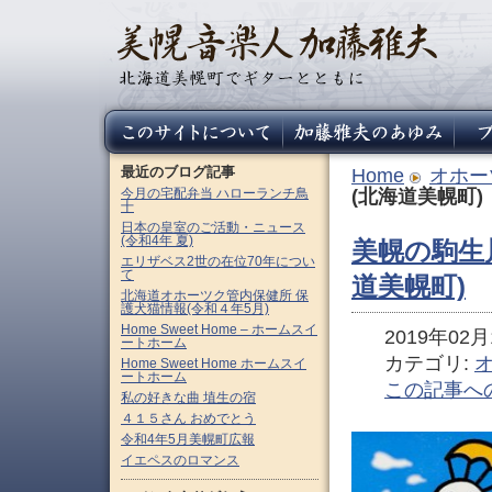
最近のブログ記事
Home
オホー
今月の宅配弁当 ハローランチ鳥
(北海道美幌町)
十
日本の皇室のご活動・ニュース
(令和4年 夏)
美幌の駒生
エリザベス2世の在位70年につい
て
道美幌町)
北海道オホーツク管内保健所 保
護犬猫情報(令和４年5月)
Home Sweet Home – ホームスイ
2019年02月1
ートホーム
カテゴリ:
Home Sweet Home ホームスイ
ートホーム
この記事へ
私の好きな曲 埴生の宿
４１５さん おめでとう
令和4年5月美幌町広報
イエペスのロマンス