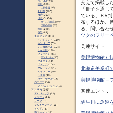
モンゴル
(65)
交えて掲載し
中国
(819)
「冊子を通じ
人民中国
(97)
北朝鮮
(106)
ている。Ｂ5判
台湾
(333)
日本
(3,968)
布するほか、
日中文化交流
(105)
日本の皇室
(88)
る。問い合わせは
韓国
(250)
香港
(83)
ツクのフリー
東南アジア
(351)
インドネシア
(119)
カンボジア
(63)
関連サイト
シンガポール
(104)
タイ王国
(140)
フィリピン
(41)
美幌博物館 / 
モンテンルパ
(3)
ブルネイ
(14)
ベトナム
(104)
北海道美幌町
マレーシア
(71)
ミャンマー
(49)
ラオス
(43)
美幌博物館 –
東ティモール
(13)
西アジア
(34)
アゼルバイジャン
(4)
アフリカ
(199)
関連エントリ
アルジェリア
(14)
エジプト
(23)
駒生川に魚道を
ケニア
(10)
ブルキナファソ
(11)
ヨルダン
(9)
南スーダン
(19)