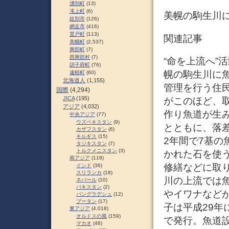
湧別町
(13)
滝上町
(6)
美幌の駒生川に
紋別市
(126)
網走市
(416)
置戸町
(113)
関連記事
美幌町
(2,537)
興部町
(7)
西興部村
(7)
“命を上流へ”活
訓子府町
(76)
幌の駒生川に魚
遠軽町
(60)
北海道人
(1,155)
管理を行う住
国際
(4,294)
JICA
(195)
がこのほど、
アジア
(4,032)
作り魚道が生
中央アジア
(77)
ウズベキスタン
(9)
とともに、落差
カザフスタン
(6)
キルギス
(15)
2年間で7基
タジキスタン
(7)
トルクメニスタン
(3)
かれた石を使
南アジア
(118)
修繕などに取
インド
(36)
スリランカ
(18)
川の上流では
ネパール
(10)
パキスタン
(2)
やイワナなど
バングラデシュ
(12)
ブータン
(17)
子は平成29
東アジア
(4,018)
オルドスの風
(159)
で発行。魚道
マカオ
(48)