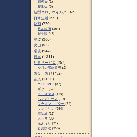
川柳会
(1)
短歌会
(8)
新型コロナウイルス
(345)
日常生活
(651)
映画
(770)
日本映画
(354)
現中映
(45)
津波
(366)
火山
(91)
環境
(944)
観光
(1,311)
配食サービス
(257)
今月の宅配弁当
(2)
防災・防犯
(752)
音楽
(2,638)
MIDI / MP3
(87)
ギター
(678)
クリスマス
(149)
ハンガリー人
(10)
フラメンコギター
(34)
マンドリン
(250)
三味線
(27)
大正琴
(30)
花ふらり
(21)
音楽療法
(356)