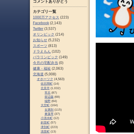
コメントありがとう
カテゴリ一覧
1000万アクセス
(223)
Facebook
(2,143)
Twitter
(3,537)
オリンピック
(214)
お知らせ
(5,232)
スポーツ
(813)
ドラえもん
(102)
パラリンピック
(149)
今月の宅配弁当
(0)
健康・福祉
(2,063)
北海道
(5,008)
オホーツク
(4,563)
佐呂間町
(14)
北見市
(1,032)
常呂
(87)
留辺蘂
(68)
端野
(64)
大空町
(164)
女満別
(115)
東藻琴
(37)
小清水町
(12)
斜里町
(57)
津別町
(223)
清里町
(13)