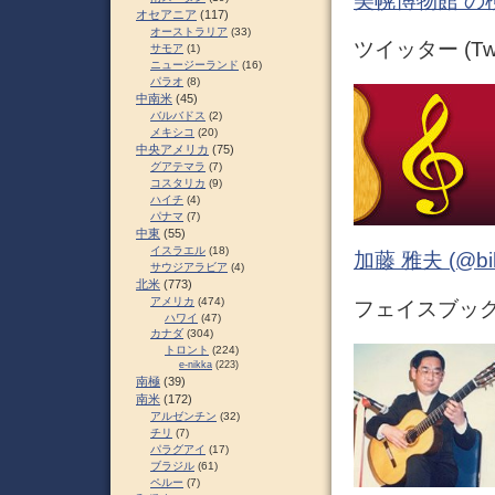
美幌博物館 の
オセアニア
(117)
オーストラリア
(33)
ツイッター (Twit
サモア
(1)
ニュージーランド
(16)
パラオ
(8)
中南米
(45)
バルバドス
(2)
メキシコ
(20)
中央アメリカ
(75)
グアテマラ
(7)
コスタリカ
(9)
ハイチ
(4)
パナマ
(7)
中東
(55)
イスラエル
(18)
加藤 雅夫 (@bihor
サウジアラビア
(4)
北米
(773)
アメリカ
(474)
フェイスブック (
ハワイ
(47)
カナダ
(304)
トロント
(224)
e-nikka
(223)
南極
(39)
南米
(172)
アルゼンチン
(32)
チリ
(7)
パラグアイ
(17)
ブラジル
(61)
ペルー
(7)