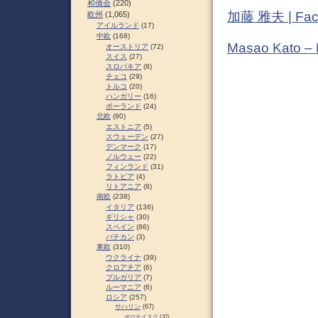
和僑会
(220)
加藤 雅夫 | Fac
欧州
(1,065)
アイルランド
(17)
中欧
(168)
Masao Kato –
オーストリア
(72)
スイス
(27)
スロパキア
(8)
チェコ
(29)
トルコ
(20)
ハンガリー
(16)
ポーランド
(24)
北欧
(90)
エストニア
(5)
スウェーデン
(27)
デンマーク
(17)
ノルウェー
(22)
フィンランド
(31)
ラトビア
(4)
リトアニア
(8)
南欧
(238)
イタリア
(136)
ギリシャ
(30)
スペイン
(86)
バチカン
(3)
東欧
(310)
ウクライナ
(39)
クロアチア
(6)
ブルガリア
(7)
ルーマニア
(6)
ロシア
(257)
サハリン
(67)
ポロナイスク
(37)