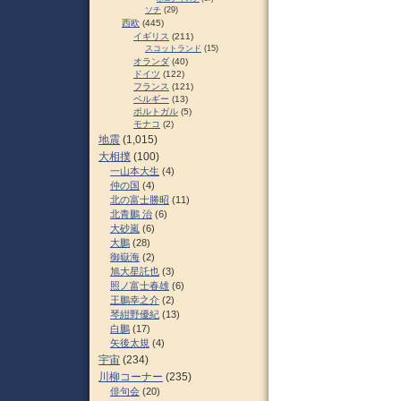
ソチ
(29)
西欧
(445)
イギリス
(211)
スコットランド
(15)
オランダ
(40)
ドイツ
(122)
フランス
(121)
ベルギー
(13)
ポルトガル
(5)
モナコ
(2)
地震
(1,015)
大相撲
(100)
一山本大生
(4)
仲の国
(4)
北の富士勝昭
(11)
北青鵬 治
(6)
大砂嵐
(6)
大鵬
(28)
御嶽海
(2)
旭大星託也
(3)
照ノ富士春雄
(6)
王鵬幸之介
(2)
琴紺野優紀
(13)
白鵬
(17)
矢後太規
(4)
宇宙
(234)
川柳コーナー
(235)
俳句会
(20)