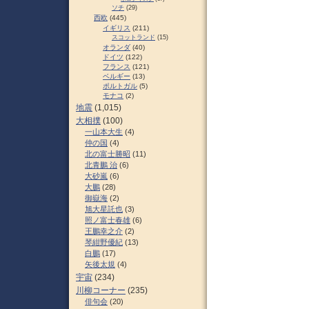
ソチ
(29)
西欧
(445)
イギリス
(211)
スコットランド
(15)
オランダ
(40)
ドイツ
(122)
フランス
(121)
ベルギー
(13)
ポルトガル
(5)
モナコ
(2)
地震
(1,015)
大相撲
(100)
一山本大生
(4)
仲の国
(4)
北の富士勝昭
(11)
北青鵬 治
(6)
大砂嵐
(6)
大鵬
(28)
御嶽海
(2)
旭大星託也
(3)
照ノ富士春雄
(6)
王鵬幸之介
(2)
琴紺野優紀
(13)
白鵬
(17)
矢後太規
(4)
宇宙
(234)
川柳コーナー
(235)
俳句会
(20)