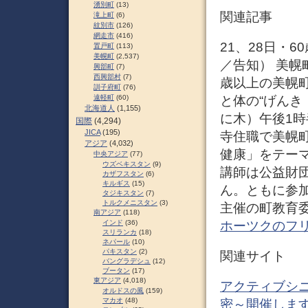
湧別町
(13)
関連記事
滝上町
(6)
紋別市
(126)
網走市
(416)
21、28日・6
置戸町
(113)
美幌町
(2,537)
／告知） 美幌町
興部町
(7)
西興部村
(7)
歳以上の美幌
訓子府町
(76)
と体の“げんき
遠軽町
(60)
北海道人
(1,155)
に木）午後1時
国際
(4,294)
JICA
(195)
寺住職で美幌
アジア
(4,032)
健康」をテー
中央アジア
(77)
ウズベキスタン
(9)
講師は公益財
カザフスタン
(6)
キルギス
(15)
ん。ともに参加
タジキスタン
(7)
トルクメニスタン
(3)
主催の町教育委員
南アジア
(118)
ホーツクのフ
インド
(36)
スリランカ
(18)
ネパール
(10)
パキスタン
(2)
関連サイト
バングラデシュ
(12)
ブータン
(17)
東アジア
(4,018)
アクティブシ
オルドスの風
(159)
マカオ
(48)
密～開催します