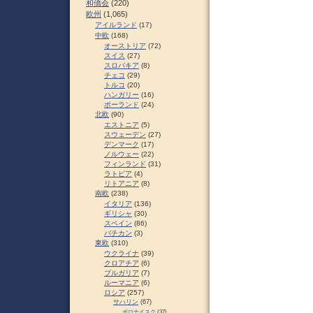
和僑会
(220)
欧州
(1,065)
アイルランド
(17)
中欧
(168)
オーストリア
(72)
スイス
(27)
スロパキア
(8)
チェコ
(29)
トルコ
(20)
ハンガリー
(16)
ポーランド
(24)
北欧
(90)
エストニア
(5)
スウェーデン
(27)
デンマーク
(17)
ノルウェー
(22)
フィンランド
(31)
ラトビア
(4)
リトアニア
(8)
南欧
(238)
イタリア
(136)
ギリシャ
(30)
スペイン
(86)
バチカン
(3)
東欧
(310)
ウクライナ
(39)
クロアチア
(6)
ブルガリア
(7)
ルーマニア
(6)
ロシア
(257)
サハリン
(67)
ポロナイスク
(37)