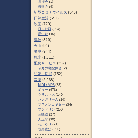
川柳会
(1)
短歌会
(8)
新型コロナウイルス
(345)
日常生活
(651)
映画
(770)
日本映画
(354)
現中映
(45)
津波
(366)
火山
(91)
環境
(944)
観光
(1,311)
配食サービス
(257)
今月の宅配弁当
(2)
防災・防犯
(752)
音楽
(2,638)
MIDI / MP3
(87)
ギター
(678)
クリスマス
(149)
ハンガリー人
(10)
フラメンコギター
(34)
マンドリン
(250)
三味線
(27)
大正琴
(30)
花ふらり
(21)
音楽療法
(356)