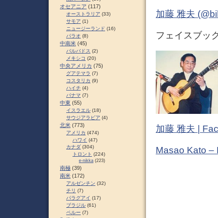
オセアニア
(117)
加藤 雅夫 (@bihor
オーストラリア
(33)
サモア
(1)
ニュージーランド
(16)
フェイスブック (
パラオ
(8)
中南米
(45)
バルバドス
(2)
メキシコ
(20)
中央アメリカ
(75)
グアテマラ
(7)
コスタリカ
(9)
ハイチ
(4)
パナマ
(7)
中東
(55)
イスラエル
(18)
サウジアラビア
(4)
北米
(773)
加藤 雅夫 | Fac
アメリカ
(474)
ハワイ
(47)
カナダ
(304)
Masao Kato –
トロント
(224)
e-nikka
(223)
南極
(39)
南米
(172)
アルゼンチン
(32)
チリ
(7)
パラグアイ
(17)
ブラジル
(61)
ペルー
(7)