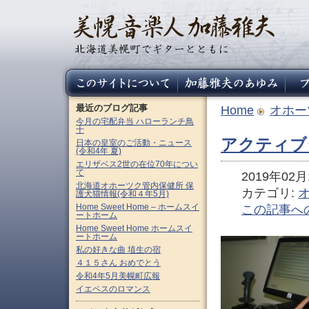
最近のブログ記事
Home
オホー
今月の宅配弁当 ハローランチ鳥
十
アクティブ
日本の皇室のご活動・ニュース
(令和4年 夏)
エリザベス2世の在位70年につい
て
2019年02月1
北海道オホーツク管内保健所 保
カテゴリ:
護犬猫情報(令和４年5月)
Home Sweet Home – ホームスイ
この記事へ
ートホーム
Home Sweet Home ホームスイ
ートホーム
私の好きな曲 埴生の宿
４１５さん おめでとう
令和4年5月美幌町広報
イエペスのロマンス