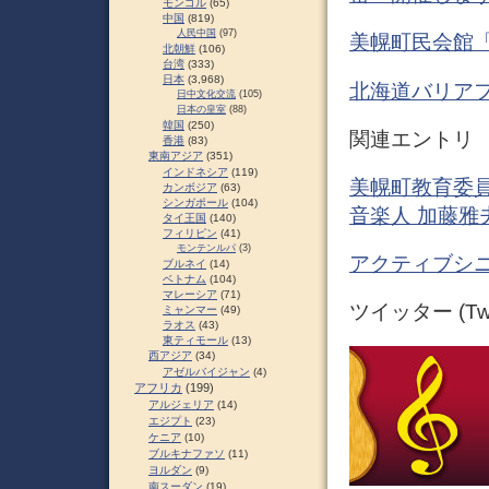
モンゴル
(65)
中国
(819)
人民中国
(97)
美幌町民会館「
北朝鮮
(106)
台湾
(333)
日本
(3,968)
北海道バリアフ
日中文化交流
(105)
日本の皇室
(88)
韓国
(250)
関連エントリ
香港
(83)
東南アジア
(351)
インドネシア
(119)
美幌町教育委員
カンボジア
(63)
シンガポール
(104)
音楽人 加藤雅
タイ王国
(140)
フィリピン
(41)
モンテンルパ
(3)
アクティブシニ
ブルネイ
(14)
ベトナム
(104)
マレーシア
(71)
ツイッター (Twit
ミャンマー
(49)
ラオス
(43)
東ティモール
(13)
西アジア
(34)
アゼルバイジャン
(4)
アフリカ
(199)
アルジェリア
(14)
エジプト
(23)
ケニア
(10)
ブルキナファソ
(11)
ヨルダン
(9)
南スーダン
(19)