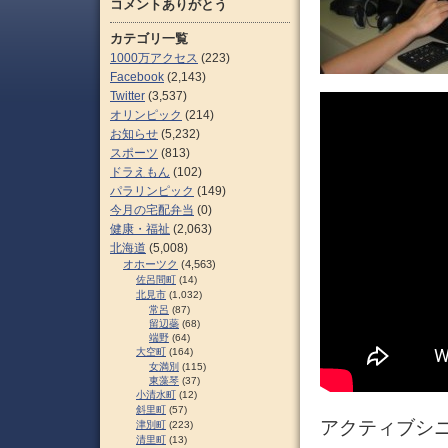
コメントありがとう
カテゴリ一覧
1000万アクセス
(223)
Facebook
(2,143)
Twitter
(3,537)
オリンピック
(214)
お知らせ
(5,232)
スポーツ
(813)
ドラえもん
(102)
パラリンピック
(149)
今月の宅配弁当
(0)
健康・福祉
(2,063)
北海道
(5,008)
オホーツク
(4,563)
佐呂間町
(14)
北見市
(1,032)
常呂
(87)
留辺蘂
(68)
端野
(64)
大空町
(164)
女満別
(115)
東藻琴
(37)
小清水町
(12)
斜里町
(57)
アクティブシニ
津別町
(223)
清里町
(13)