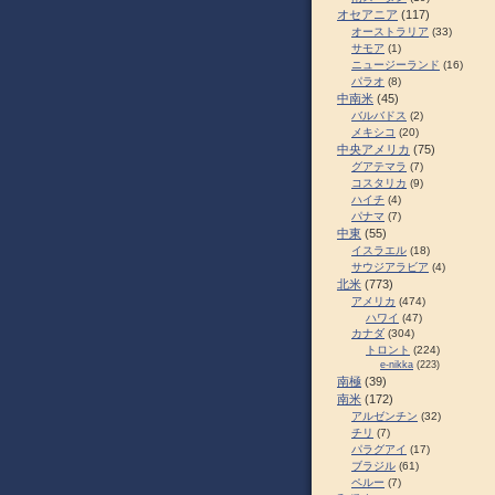
オセアニア
(117)
オーストラリア
(33)
サモア
(1)
ニュージーランド
(16)
パラオ
(8)
中南米
(45)
バルバドス
(2)
メキシコ
(20)
中央アメリカ
(75)
グアテマラ
(7)
コスタリカ
(9)
ハイチ
(4)
パナマ
(7)
中東
(55)
イスラエル
(18)
サウジアラビア
(4)
北米
(773)
アメリカ
(474)
ハワイ
(47)
カナダ
(304)
トロント
(224)
e-nikka
(223)
南極
(39)
南米
(172)
アルゼンチン
(32)
チリ
(7)
パラグアイ
(17)
ブラジル
(61)
ペルー
(7)