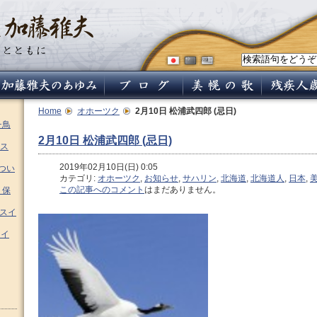
Home
オホーツク
2月10日 松浦武四郎 (忌日)
チ鳥
2月10日 松浦武四郎 (忌日)
ス
2019年02月10日(日) 0:05
つい
カテゴリ:
オホーツク
,
お知らせ
,
サハリン
,
北海道
,
北海道人
,
日本
,
この記事へのコメント
はまだありません。
 保
ムスイ
スイ