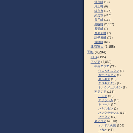
湧別町
(13)
滝上町
(6)
紋別市
(126)
網走市
(416)
置戸町
(113)
美幌町
(2,537)
興部町
(7)
西興部村
(7)
訓子府町
(76)
遠軽町
(60)
北海道人
(1,155)
国際
(4,294)
JICA
(195)
アジア
(4,032)
中央アジア
(77)
ウズベキスタン
(9)
カザフスタン
(6)
キルギス
(15)
タジキスタン
(7)
トルクメニスタン
(3)
南アジア
(118)
インド
(36)
スリランカ
(18)
ネパール
(10)
パキスタン
(2)
バングラデシュ
(12)
ブータン
(17)
東アジア
(4,018)
オルドスの風
(159)
マカオ
(48)