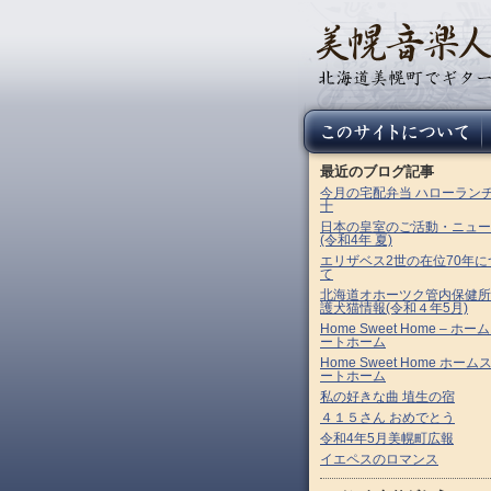
最近のブログ記事
今月の宅配弁当 ハローラン
十
日本の皇室のご活動・ニュー
(令和4年 夏)
エリザベス2世の在位70年に
て
北海道オホーツク管内保健所
護犬猫情報(令和４年5月)
Home Sweet Home – ホー
ートホーム
Home Sweet Home ホーム
ートホーム
私の好きな曲 埴生の宿
４１５さん おめでとう
令和4年5月美幌町広報
イエペスのロマンス