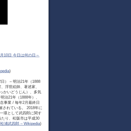
2月10日 今日は何の日～
pedia
)
） – 明治21年（1888
家、浮世絵師、著述家、
ほっかいどうじん）、多気
治21年（1888年）、
事業 / 毎年2月最終日
れている。 2018年に
の一環として武四郎に関す
たり、松阪市は平成30
(
松浦武四郎 – Wikipedia
)