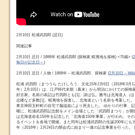
2月10日 松浦武四郎 (忌日)
関連記事
2月10日 忌日 / 1888年 松浦武四郎 (探検家,蝦夷地を探検) <70歳> (
毎日が記念日～
)
2月10日 忌日 / 人物 / 1888年 – 松浦武四郎、探検家 (
2月10日 – Wiki
松浦 武四郎（まつうら たけしろう、文化15年2月6日（1818年3月12日
年）2月10日）は、江戸時代末期（幕末）から明治にかけての探検
好古家。名前の表記は竹四郎とも[1]。諱は弘。雅号は北海道人（
志楼など多数[1]。蝦夷地を探査し、北海道という名前を考案した。 明
東京神田五軒町の自宅で脳溢血により死去した。 ゆかりの行事、記念
曜に、松浦武四郎記念館をメイン会場とした「武四郎まつり」が開催さ
は北海道命名150年を記念した「北海道150年事業」が行われ、そ
るイベントを各地で開催。また同年は松浦武四郎の生誕200年にも当
年（2018年）2月24日の開会式に始まり一連の記念事業を行った。 