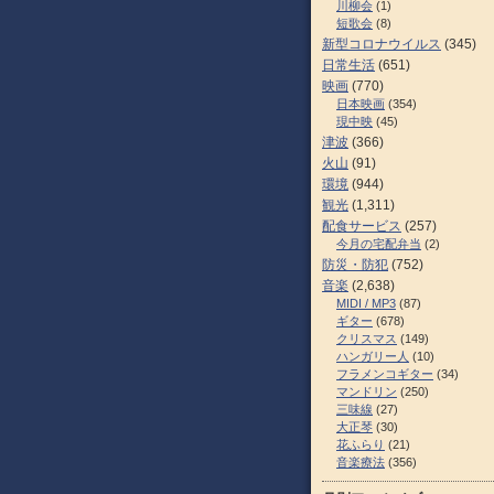
川柳会
(1)
短歌会
(8)
新型コロナウイルス
(345)
日常生活
(651)
映画
(770)
日本映画
(354)
現中映
(45)
津波
(366)
火山
(91)
環境
(944)
観光
(1,311)
配食サービス
(257)
今月の宅配弁当
(2)
防災・防犯
(752)
音楽
(2,638)
MIDI / MP3
(87)
ギター
(678)
クリスマス
(149)
ハンガリー人
(10)
フラメンコギター
(34)
マンドリン
(250)
三味線
(27)
大正琴
(30)
花ふらり
(21)
音楽療法
(356)