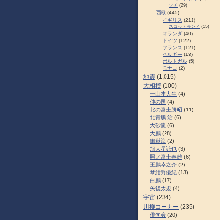
ソチ
(29)
西欧
(445)
イギリス
(211)
スコットランド
(15)
オランダ
(40)
ドイツ
(122)
フランス
(121)
ベルギー
(13)
ポルトガル
(5)
モナコ
(2)
地震
(1,015)
大相撲
(100)
一山本大生
(4)
仲の国
(4)
北の富士勝昭
(11)
北青鵬 治
(6)
大砂嵐
(6)
大鵬
(28)
御嶽海
(2)
旭大星託也
(3)
照ノ富士春雄
(6)
王鵬幸之介
(2)
琴紺野優紀
(13)
白鵬
(17)
矢後太規
(4)
宇宙
(234)
川柳コーナー
(235)
俳句会
(20)