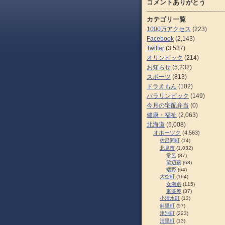
コメントありがとう
カテゴリ一覧
1000万アクセス
(223)
Facebook
(2,143)
Twitter
(3,537)
オリンピック
(214)
お知らせ
(5,232)
スポーツ
(813)
ドラえもん
(102)
パラリンピック
(149)
今月の宅配弁当
(0)
健康・福祉
(2,063)
北海道
(5,008)
オホーツク
(4,563)
佐呂間町
(14)
北見市
(1,032)
常呂
(87)
留辺蘂
(68)
端野
(64)
大空町
(164)
女満別
(115)
東藻琴
(37)
小清水町
(12)
斜里町
(57)
津別町
(223)
清里町
(13)