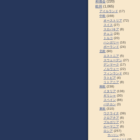
和僑会
(220)
欧州
(1,065)
アイルランド
(17)
中欧
(168)
オーストリア
(72)
スイス
(27)
スロパキア
(8)
チェコ
(29)
トルコ
(20)
ハンガリー
(16)
ポーランド
(24)
北欧
(90)
エストニア
(5)
スウェーデン
(27)
デンマーク
(17)
ノルウェー
(22)
フィンランド
(31)
ラトビア
(4)
リトアニア
(8)
南欧
(238)
イタリア
(136)
ギリシャ
(30)
スペイン
(86)
バチカン
(3)
東欧
(310)
ウクライナ
(39)
クロアチア
(6)
ブルガリア
(7)
ルーマニア
(6)
ロシア
(257)
サハリン
(67)
ポロナイスク
(37)