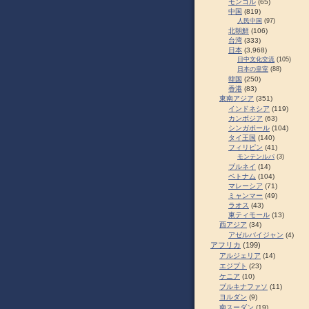
モンゴル
(65)
中国
(819)
人民中国
(97)
北朝鮮
(106)
台湾
(333)
日本
(3,968)
日中文化交流
(105)
日本の皇室
(88)
韓国
(250)
香港
(83)
東南アジア
(351)
インドネシア
(119)
カンボジア
(63)
シンガポール
(104)
タイ王国
(140)
フィリピン
(41)
モンテンルパ
(3)
ブルネイ
(14)
ベトナム
(104)
マレーシア
(71)
ミャンマー
(49)
ラオス
(43)
東ティモール
(13)
西アジア
(34)
アゼルバイジャン
(4)
アフリカ
(199)
アルジェリア
(14)
エジプト
(23)
ケニア
(10)
ブルキナファソ
(11)
ヨルダン
(9)
南スーダン
(19)