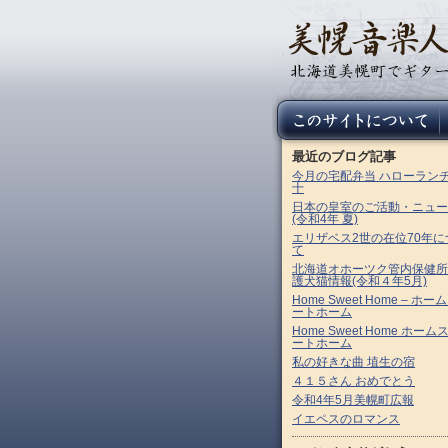
最近のブログ記事
今月の宅配弁当 ハローラン
十
日本の皇室のご活動・ニュー
(令和4年 夏)
エリザベス2世の在位70年に
て
北海道オホーツク管内保健所
護犬猫情報(令和４年5月)
Home Sweet Home – ホー
ートホーム
Home Sweet Home ホーム
ートホーム
私の好きな曲 埴生の宿
４１５さん おめでとう
令和4年5月美幌町広報
イエペスのロマンス