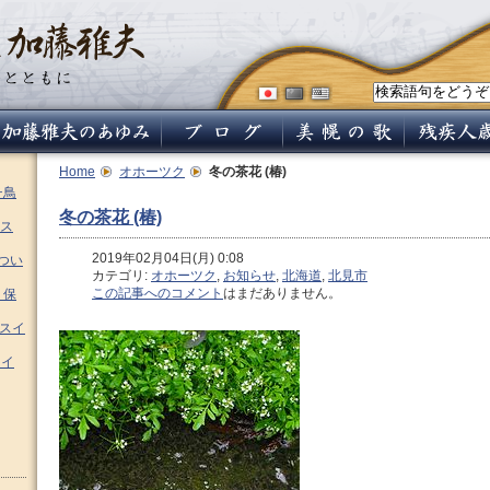
Home
オホーツク
冬の茶花 (椿)
チ鳥
冬の茶花 (椿)
ス
2019年02月04日(月) 0:08
つい
カテゴリ:
オホーツク
,
お知らせ
,
北海道
,
北見市
この記事へのコメント
はまだありません。
 保
ムスイ
スイ