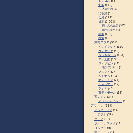
モンゴル
(65)
中国
(819)
人民中国
(97)
北朝鮮
(106)
台湾
(333)
日本
(3,968)
日中文化交流
(105)
日本の皇室
(88)
韓国
(250)
香港
(83)
東南アジア
(351)
インドネシア
(119)
カンボジア
(63)
シンガポール
(104)
タイ王国
(140)
フィリピン
(41)
モンテンルパ
(3)
ブルネイ
(14)
ベトナム
(104)
マレーシア
(71)
ミャンマー
(49)
ラオス
(43)
東ティモール
(13)
西アジア
(34)
アゼルバイジャン
(4)
アフリカ
(199)
アルジェリア
(14)
エジプト
(23)
ケニア
(10)
ブルキナファソ
(11)
ヨルダン
(9)
南スーダン
(19)