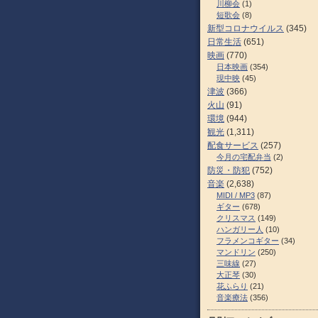
川柳会
(1)
短歌会
(8)
新型コロナウイルス
(345)
日常生活
(651)
映画
(770)
日本映画
(354)
現中映
(45)
津波
(366)
火山
(91)
環境
(944)
観光
(1,311)
配食サービス
(257)
今月の宅配弁当
(2)
防災・防犯
(752)
音楽
(2,638)
MIDI / MP3
(87)
ギター
(678)
クリスマス
(149)
ハンガリー人
(10)
フラメンコギター
(34)
マンドリン
(250)
三味線
(27)
大正琴
(30)
花ふらり
(21)
音楽療法
(356)