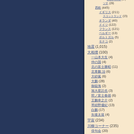
ソチ
(29)
西欧
(445)
イギリス
(211)
スコットランド
(15)
オランダ
(40)
ドイツ
(122)
フランス
(121)
ベルギー
(13)
ポルトガル
(5)
モナコ
(2)
地震
(1,015)
大相撲
(100)
一山本大生
(4)
仲の国
(4)
北の富士勝昭
(11)
北青鵬 治
(6)
大砂嵐
(6)
大鵬
(28)
御嶽海
(2)
旭大星託也
(3)
照ノ富士春雄
(6)
王鵬幸之介
(2)
琴紺野優紀
(13)
白鵬
(17)
矢後太規
(4)
宇宙
(234)
川柳コーナー
(235)
俳句会
(20)