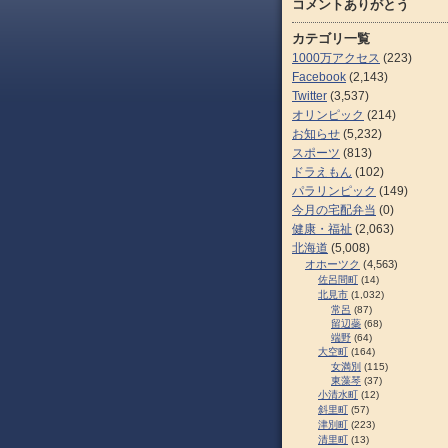
コメントありがとう
カテゴリ一覧
1000万アクセス
(223)
Facebook
(2,143)
Twitter
(3,537)
オリンピック
(214)
お知らせ
(5,232)
スポーツ
(813)
ドラえもん
(102)
パラリンピック
(149)
今月の宅配弁当
(0)
健康・福祉
(2,063)
北海道
(5,008)
オホーツク
(4,563)
佐呂間町
(14)
北見市
(1,032)
常呂
(87)
留辺蘂
(68)
端野
(64)
大空町
(164)
女満別
(115)
東藻琴
(37)
小清水町
(12)
斜里町
(57)
津別町
(223)
清里町
(13)