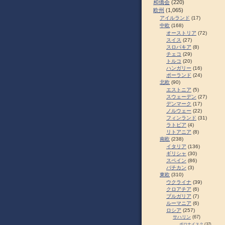
和僑会
(220)
欧州
(1,065)
アイルランド
(17)
中欧
(168)
オーストリア
(72)
スイス
(27)
スロパキア
(8)
チェコ
(29)
トルコ
(20)
ハンガリー
(16)
ポーランド
(24)
北欧
(90)
エストニア
(5)
スウェーデン
(27)
デンマーク
(17)
ノルウェー
(22)
フィンランド
(31)
ラトビア
(4)
リトアニア
(8)
南欧
(238)
イタリア
(136)
ギリシャ
(30)
スペイン
(86)
バチカン
(3)
東欧
(310)
ウクライナ
(39)
クロアチア
(6)
ブルガリア
(7)
ルーマニア
(6)
ロシア
(257)
サハリン
(67)
ポロナイスク
(37)