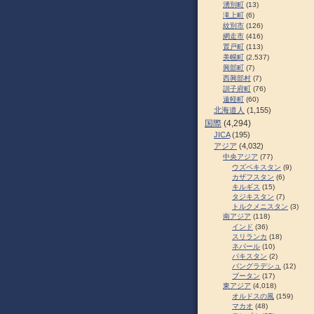
湧別町
(13)
滝上町
(6)
紋別市
(126)
網走市
(416)
置戸町
(113)
美幌町
(2,537)
興部町
(7)
西興部村
(7)
訓子府町
(76)
遠軽町
(60)
北海道人
(1,155)
国際
(4,294)
JICA
(195)
アジア
(4,032)
中央アジア
(77)
ウズベキスタン
(9)
カザフスタン
(6)
キルギス
(15)
タジキスタン
(7)
トルクメニスタン
(3)
南アジア
(118)
インド
(36)
スリランカ
(18)
ネパール
(10)
パキスタン
(2)
バングラデシュ
(12)
ブータン
(17)
東アジア
(4,018)
オルドスの風
(159)
マカオ
(48)