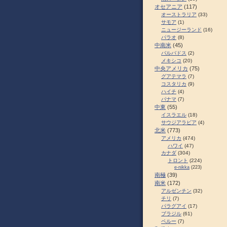
オセアニア
(117)
オーストラリア
(33)
サモア
(1)
ニュージーランド
(16)
パラオ
(8)
中南米
(45)
バルバドス
(2)
メキシコ
(20)
中央アメリカ
(75)
グアテマラ
(7)
コスタリカ
(9)
ハイチ
(4)
パナマ
(7)
中東
(55)
イスラエル
(18)
サウジアラビア
(4)
北米
(773)
アメリカ
(474)
ハワイ
(47)
カナダ
(304)
トロント
(224)
e-nikka
(223)
南極
(39)
南米
(172)
アルゼンチン
(32)
チリ
(7)
パラグアイ
(17)
ブラジル
(61)
ペルー
(7)