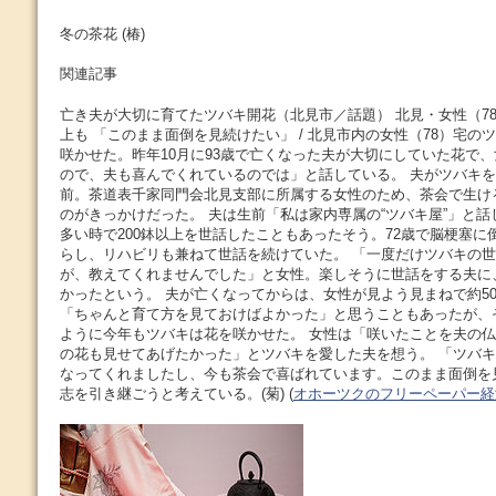
冬の茶花 (椿)
関連記事
亡き夫が大切に育てたツバキ開花（北見市／話題） 北見・女性（78）
上も 「このまま面倒を見続けたい」 / 北見市内の女性（78）宅の
咲かせた。昨年10月に93歳で亡くなった夫が大切にしていた花で
ので、夫も喜んでくれているのでは」と話している。 夫がツバキを
前。茶道表千家同門会北見支部に所属する女性のため、茶会で生け
のがきっかけだった。 夫は生前「私は家内専属の“ツバキ屋”」と
多い時で200鉢以上を世話したこともあったそう。72歳で脳梗塞に
らし、リハビリも兼ねて世話を続けていた。 「一度だけツバキの
が、教えてくれませんでした」と女性。楽しそうに世話をする夫に
かったという。 夫が亡くなってからは、女性が見よう見まねで約5
「ちゃんと育て方を見ておけばよかった」と思うこともあったが、
ように今年もツバキは花を咲かせた。 女性は「咲いたことを夫の
の花も見せてあげたかった」とツバキを愛した夫を想う。 「ツバ
なってくれましたし、今も茶会で喜ばれています。このまま面倒を
志を引き継ごうと考えている。(菊) (
オホーツクのフリーペーパー経