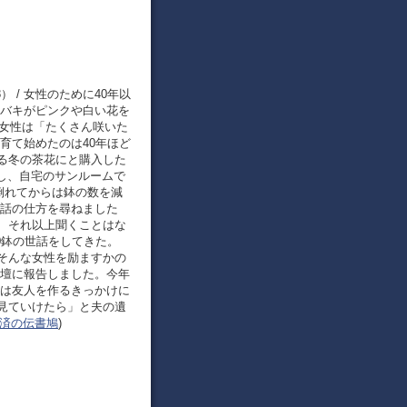
 / 女性のために40年以
ツバキがピンクや白い花を
、女性は「たくさん咲いた
育て始めたのは40年ほど
る冬の茶花にと購入した
話し、自宅のサンルームで
倒れてからは鉢の数を減
世話の仕方を尋ねました
、それ以上聞くことはな
0鉢の世話をしてきた。
そんな女性を励ますかの
仏壇に報告しました。今年
キは友人を作るきっかけに
見ていけたら」と夫の遺
済の伝書鳩
)