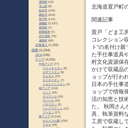
湧別町
(13)
北海道置戸町
滝上町
(6)
紋別市
(126)
網走市
(416)
関連記事
置戸町
(113)
美幌町
(2,537)
興部町
(7)
置戸「どま工
西興部村
(7)
訓子府町
(76)
コレクション収
遠軽町
(60)
北海道人
(1,155)
ト”の名付け
国際
(4,294)
た手仕事道具
JICA
(195)
アジア
(4,032)
村文化資源保存
中央アジア
(77)
かけて収蔵品
ウズベキスタン
(9)
カザフスタン
(6)
ョップが行わ
キルギス
(15)
タジキスタン
(7)
日本の手仕事
トルクメニスタン
(3)
南アジア
(118)
ョップで情報発
インド
(36)
スリランカ
(18)
活の知恵と技
ネパール
(10)
パキスタン
(2)
た。 秋岡さん
バングラデシュ
(12)
具、執筆資料
ブータン
(17)
東アジア
(4,018)
工房で収蔵し
オルドスの風
(159)
マカオ
(48)