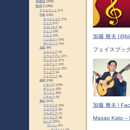
和僑会
(220)
欧州
(1,065)
アイルランド
(17)
中欧
(168)
オーストリア
(72)
スイス
(27)
スロパキア
(8)
チェコ
(29)
加藤 雅夫 (@bihor
トルコ
(20)
ハンガリー
(16)
ポーランド
(24)
北欧
(90)
フェイスブック (
エストニア
(5)
スウェーデン
(27)
デンマーク
(17)
ノルウェー
(22)
フィンランド
(31)
ラトビア
(4)
リトアニア
(8)
南欧
(238)
イタリア
(136)
ギリシャ
(30)
スペイン
(86)
バチカン
(3)
東欧
(310)
加藤 雅夫 | Fac
ウクライナ
(39)
クロアチア
(6)
ブルガリア
(7)
Masao Kato –
ルーマニア
(6)
ロシア
(257)
サハリン
(67)
ポロナイスク
(37)