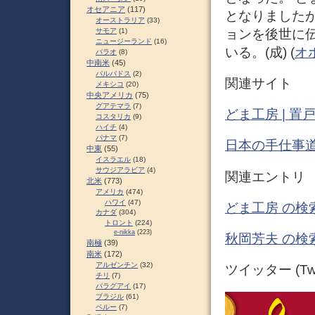
オセアニア
(117)
となりました
オーストラリア
(33)
ョンを後世に
サモア
(1)
ニュージーランド
(16)
いる。(成) (
オ
パラオ
(8)
中南米
(45)
バルバドス
(2)
関連サイト
メキシコ
(20)
中央アメリカ
(75)
グアテマラ
(7)
どま工房 | 
コスタリカ
(9)
ハイチ
(4)
パナマ
(7)
日本の手仕事道
中東
(55)
イスラエル
(18)
サウジアラビア
(4)
関連エントリ
北米
(773)
アメリカ
(474)
ハワイ
(47)
どま工房 の検
カナダ
(304)
トロント
(224)
e-nikka
(223)
秋岡芳夫 の検
南極
(39)
南米
(172)
アルゼンチン
(32)
ツイッター (Twit
チリ
(7)
パラグアイ
(17)
ブラジル
(61)
ペルー
(7)