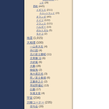
ソチ
(29)
西欧
(445)
イギリス
(211)
スコットランド
(15)
オランダ
(40)
ドイツ
(122)
フランス
(121)
ベルギー
(13)
ポルトガル
(5)
モナコ
(2)
地震
(1,015)
大相撲
(100)
一山本大生
(4)
仲の国
(4)
北の富士勝昭
(11)
北青鵬 治
(6)
大砂嵐
(6)
大鵬
(28)
御嶽海
(2)
旭大星託也
(3)
照ノ富士春雄
(6)
王鵬幸之介
(2)
琴紺野優紀
(13)
白鵬
(17)
矢後太規
(4)
宇宙
(234)
川柳コーナー
(235)
俳句会
(20)