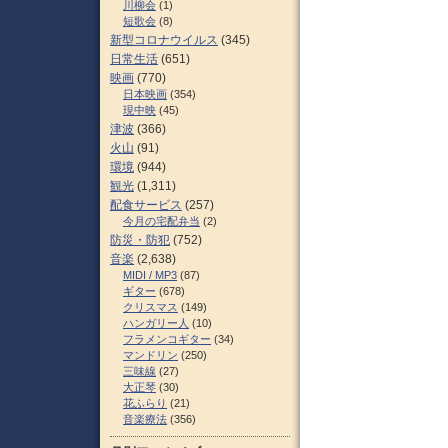
川柳会
(1)
短歌会
(8)
新型コロナウイルス
(345)
日常生活
(651)
映画
(770)
日本映画
(354)
現中映
(45)
津波
(366)
火山
(91)
環境
(944)
観光
(1,311)
配食サービス
(257)
今月の宅配弁当
(2)
防災・防犯
(752)
音楽
(2,638)
MIDI / MP3
(87)
ギター
(678)
クリスマス
(149)
ハンガリー人
(10)
フラメンコギター
(34)
マンドリン
(250)
三味線
(27)
大正琴
(30)
花ふらり
(21)
音楽療法
(356)