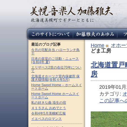
最近のブログ記事
Home
オホー
今月の宅配弁当 ハローランチ鳥
どま工房
十
日本の皇室のご活動・ニュース
(令和4年 夏)
北海道置戸
エリザベス2世の在位70年につい
て
房
北海道オホーツク管内保健所 保
護犬猫情報(令和４年5月)
Home Sweet Home – ホームスイ
2019年01月2
ートホーム
カテゴリ:
Home Sweet Home ホームスイ
ートホーム
この記事へ
私の好きな曲 埴生の宿
４１５さん おめでとう
令和4年5月美幌町広報
イエペスのロマンス