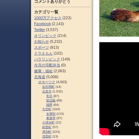
コメントありがとう
カテゴリ一覧
1000万アクセス
(223)
Facebook
(2,143)
Twitter
(3,537)
オリンピック
(214)
お知らせ
(5,232)
スポーツ
(813)
ドラえもん
(102)
パラリンピック
(149)
今月の宅配弁当
(0)
健康・福祉
(2,063)
北海道
(5,008)
オホーツク
(4,563)
佐呂間町
(14)
北見市
(1,032)
常呂
(87)
留辺蘂
(68)
端野
(64)
大空町
(164)
女満別
(115)
東藻琴
(37)
小清水町
(12)
斜里町
(57)
津別町
(223)
清里町
(13)