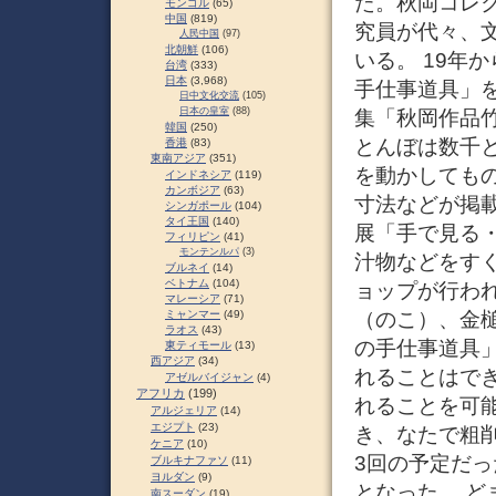
た。秋岡コレ
モンゴル
(65)
中国
(819)
究員が代々、
人民中国
(97)
北朝鮮
(106)
いる。 19年
台湾
(333)
日本
(3,968)
手仕事道具」を
日中文化交流
(105)
日本の皇室
(88)
集「秋岡作品
韓国
(250)
とんぼは数千
香港
(83)
東南アジア
(351)
を動かしてもの
インドネシア
(119)
カンボジア
(63)
寸法などが掲載
シンガポール
(104)
タイ王国
(140)
展「手で見る
フィリピン
(41)
モンテンルパ
(3)
汁物などをす
ブルネイ
(14)
ベトナム
(104)
ョップが行わ
マレーシア
(71)
（のこ）、金槌
ミャンマー
(49)
ラオス
(43)
の手仕事道具
東ティモール
(13)
西アジア
(34)
れることはで
アゼルバイジャン
(4)
アフリカ
(199)
れることを可
アルジェリア
(14)
エジプト
(23)
き、なたで粗
ケニア
(10)
3回の予定だ
ブルキナファソ
(11)
ヨルダン
(9)
となった。 ど
南スーダン
(19)